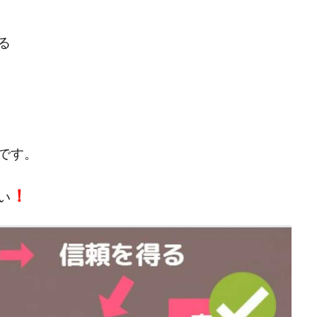
宅のんびリッチ
坂井彰吾
安藤 翔大
安達健太郎
我有洋哉
本拓弥(チョゴリ)
山本耕而
岡崎 健二
岡村貴弘
岡田芳弘
る
川原 充将
川口 真子
川端 健太
山崎友也
川端理恵
工藤
市川 翔平
市川彩子
布施春輝
平野千春
後藤健二
必勝プ
田賢治
山崎隆
山岸祐介
宮光勇次
小川ゆうり
宮地乙十
田裕司
富岡 伸成
富樫美月
富永健
富田湧貴
寺澤英明
林 実
山口英樹
小林よしのり
小林尚美
小林正人
小林
です。
額資金で激安不動産投資
尾崎圭司
山中祐希
山之内リアルエステー
式会社STAGE
株式会社STS
合同会社アース
自分の選んだ写真が収益
！
い
者でも稼げる
競馬でカンタン副業 運営事務局
竹井佑介
竹原芳美
 奈々未
紫垣英昭
織田慶
臼井穂乃果
秒速のFX スキャルマジ
原将悟
華山奈緒子
落合琢哉
葉月らな
藏野 雄哉
藤原飛
堂健一
秘密のテキスト
秋葉 卓也
藤田 陸
畑岡宏光
田
圭
田中康裕
田中武志
田中絵美
田島俊明
甲斐雅人
福林みずき
益井雅
相川奈津妃
相川浩介
相葉はるか
真