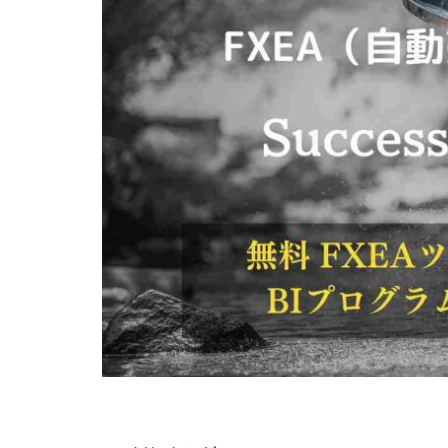
株式会社Seven stu
株式会社Link Partn
株式会社Bell tree
株式会社FC
株式会社GENERAL
株式会社H・S
手塚 久典
戸
夏目歩美
多
坂本よしたか
天照(アマテラス)
坂口健
安達
合同会社クラウド
合同会社シームレ
合同会社ネクスト
合同会社リンク