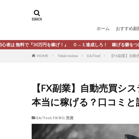
タグ
[公式]マネツク
松尾豊
松岡
ホーム
おすすめ副
柏木直人
栗
株式会社 安藤企画
『30万円を稼げ！』 ０→１達成しろ！ 稼げる癖をつけろ！
株式会社Appacle
HOME
Total review
EA/Tool
【FX副業】自動売
放置ISマネー(放置 is
新選組(ガチンコ副
最新AI 5つの錬金
【FX副業】自動売買システム
有限会社エステー
本当に稼げる？口コミと
株式会社8EIGHT8
株式会社NEXT LEV
EA/Tool
,
FX/BO
,
投資
株式会社ORIT
株式会社PRINCELE
株式会社Research