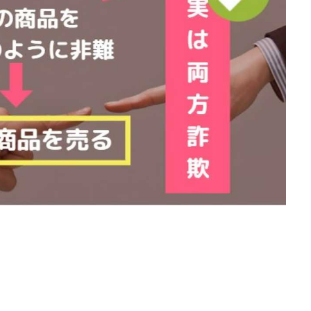
石山 昌志
石川聡彦
確定申告
神威(KAMUI)
藤沢琴音
西
命毎日3万円!
須藤一寿
風間けいご
馬場和義
駒形 哲治
柳大輔
高橋 伸行
高橋 守美
高橋優作
長谷川博
高橋優
橋良彰
高橋菜々美
髙野丈
鬼塚尚仁
ルシステム「即金1億円ボタン」
黒澤真
黒田勉
齊藤大地
阿部
西崎 薫
金 佳史
西村和之
西森康二
西澤英樹
西田哲
赤澤天道
近藤かおり
近藤智弘
遠藤 友里子
酒井
金
勝(キムマサル)
金子弘給
金子正人
金山莉緒
金本浩
鈴
鈴木克佳
鈴木翔
鈴村有基
生成AIの学校「飛翔」
犬神空
YLE
株式会社ドライブ
株式会社グロース
株式会社ゲート
レバテック
株式会社サンアイ
株式会社ジョイン
株式会社スパイラ
株式会社セカンド
株式会社タイプ
株式会社チャプター2
ルナイン
株式会社カーロット
株式会社ナレッジ
株式会社ニュース
株式会社ネクト
株式会社パワープロモート
株式会社ファナウス
ド
株式会社プラスビジョン
株式会社ブリッジ
株式会社プルミエー