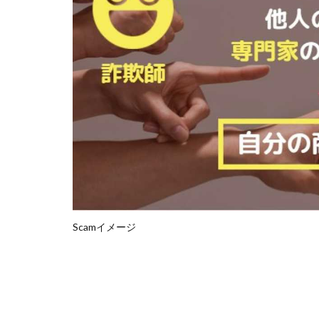
石塚 憲史
高橋 秀明
革
高柳 卓馬
高
高橋拓真
高
魅惑のFXスキャ
長谷川マコト
話題の最新副業
長澤 祐介
金
鈴木優次郎
株式会社TOKYO ST
Scamイメージ
株式会社ゴールド
株式会社スマイル
株式会社ナチュラ
株式会社ネクスト
株式会社フィール