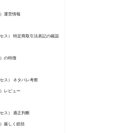
ワン)
EXIT MONEY(イグジットマネー)
expand 副業紹介事務局
ファーレ)
fargo(ファーゴ)
FCシステム
feppiness株式会社
ス）運営情報
(ファイナンスライフ)
BTC FIRE(ビットファイヤ)
BPOINT
folio Co. Ltd.
ンス)
【公式】ストック(在宅10Minutes)
【公式】パンド・ラミ
@k
サクセス） 特定商取引法表記の確認
でも目指せる!
000円をGET
100億円ドリームウィーク2025
10万円
副業「LIFE」
3問副業 アンケートモニター
Advance Edge
AI You
ted
AI（人工知能）
AI∞所得
AIアプリで稼ぐ/このアプリがすごい
ス）の特徴
)
AI時代の情報発信講座
AI運用サポート
AmazingTick
Amaz
事務局
Baron
BETTER CHOICE LIMITED
FIRE
FREEDOM(フリ
サクセス） ネタバレ考察
営事務局
Ltd.
LIFE Style(ライフスタイル)
LifeCreate合同会社
L
ジョブナビ)
LINEアンケートに答えて!?
LINEでスタンプ送るだけ
LI
ス）レビュー
リンク)
Lisa
Makoto Honda
LEMON(レモン)
manerak
ト)
MASA
Master Piece運営事務局
Masters Bank(マスターズバン
クセス） 適正判断
METHOD30運営事務局
MGB COMPANY(エムジーピーカンパニー)
セス）厳しく総括
Life Lead運営事務局
Layla
FREELANCE運営事務局
GRAND S