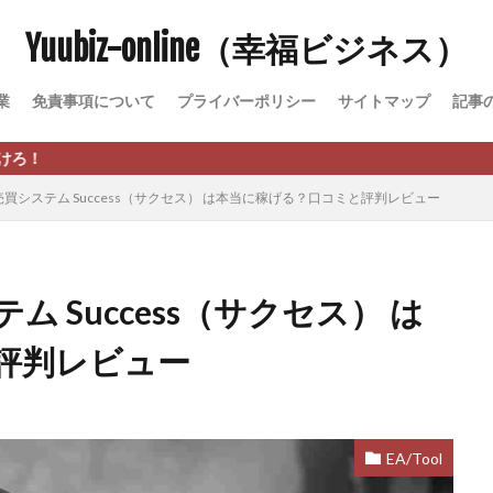
Yuubiz-online（幸福ビジネス）
松永千代
本田
杉本 裕介
村上翔吾
村岡 大樹
村麻巴
峻亮
松崎リオナ
松木慎也
松澤英二
本当にあったうまい話
業
免責事項について
プライバーポリシー
サイトマップ
記事
原久美子
栗田真一
株式会社 door
株式会社 e-FLAGS
株式会社 
株式会社 業
株式会社１(イチ)
株式会社8Bee
本橋へいすけ
日給5万円可能なながら感覚の副収入アプリ
投資
投資家 亜依
買システム Success（サクセス） は本当に稼げる？口コミと評判レビュー
 money)
斉藤 敏雄
斎藤 敏雄
新井 孝弘
新井 悠馬
新
業投資)
星野拓馬
望月詩織
暮らしのノマド
最先端スマホワ
術
最短1分で3万円が稼げる即金副業アプリ
最短即日>>高収入
最速
 Success（サクセス） は
ジア
有限会社ユースフルインフォ
有限会社現代
有限会社自由人
評判レビュー
株式会社Asset Cube
戸田 亮太
株式会社PRICELESS
株式会社N
EL
株式会社NKcreative
株式会社note
株式会社OMT
株式会
株式会社PACHA(パチャ)
株式会社PLUM
株式会社Precious.Light
SS
株式会社Logical Forex
株式会社PROGRESS
株式会社Regene
EA/Tool
株式会社reward
株式会社ROAD
株式会社SD TRUST
株式会社