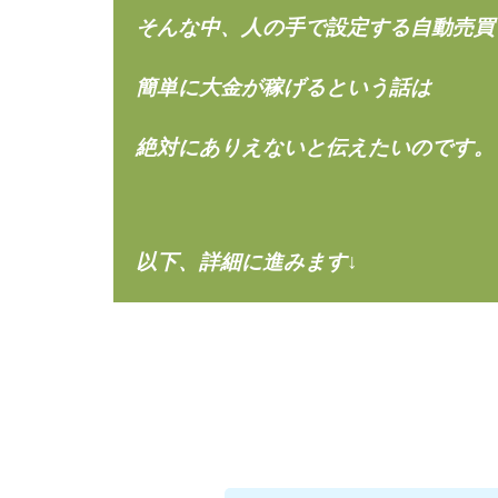
楽々収入アップ
そんな中、人の手で設定する自動売買
武田章司
毎
合同会社アップス
簡単に大金が稼げるという話は
SIGN(サイン)
SONIC(ソニック)
絶対にありえないと伝えたいのです。
SUPERリベンジャ
TEDASUKE
TIME BANK SYST
以下、詳細に進みます↓
trillion運営事務局
United Rich F＆B L
NFT
Ng Man
Parrish
PUZ
REVERS(リバース)
SCM運営事務局
NEW LIFE!(ニュ