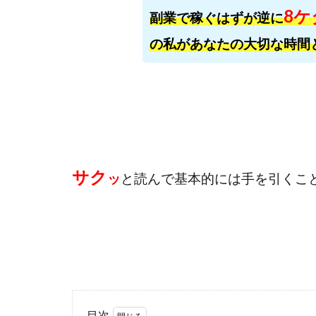
おまかせAI運用
8ケ
副業で稼ぐはずが逆に
カマAGEインベス
の私があなたの大切な時間
イルカ先生
きよとらいふ
クロスリテイリン
VICTOR(ビクター)
Winners Life
World Trader Co L
アイランドセブン(I-L
サク
ッ
と読んで基本的には手を引くこ
アップライフ
アプリで確認する
MONEY QUEEN
BUTTER CASH
chokoっと
C
Dan.Inoue(ダン 
目次