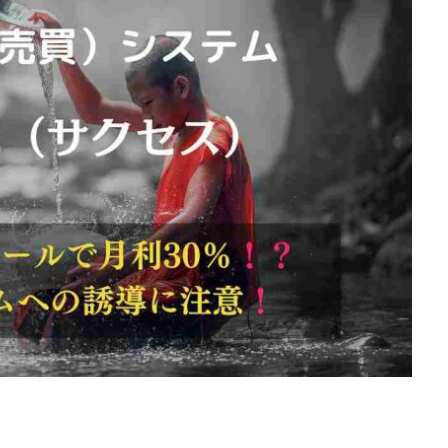
d
株式会社SixSence
株式会社Smart Life
株式会社soleil
株式会
ers
株式会社Axio
株式会社FlowRace
株式会社BANKER6
株式
株式会社BLOOM
株式会社BLUE
株式会社Continue Marketing LAB
株式会社FEEL
株式会社first
株式会社FrontShine
株式会社Link
HAWK
株式会社gleam
株式会社GOLAZO
株式会社greed
株
株式会社H.S
株式会社ICC
株式会社jカンパニー
株式会社K&H
井田拓也
株式会社Stella
大川康治
坪井 健
堤 舞尋
塚原
田明弘
大原 哲男
大原哲男
大島眞理子
大島領介
大川智
大森淳弘
大田賢二
大西良幸
天内 碧海
天才トレーダーヤス
プロジェクト
天野 照章
奥野雄二
宇佐美恵那
安藤 仁
坂
健太朗
合同会社ミドル
合同会社アドバンス
合同会社ウェルファー
ジャパン
合同会社サウザントレフト
合同会社サバイバルグランピング
ス
合同会社センス
合同会社チルダワーク
合同会社ナチュ
イノベーション
合同会社リバーシブル
坂元雄徳
合同会社リュウシ
合同会社リングペイ
吉岡勝利
吉本昌代
吉江 佑弥
和佐大