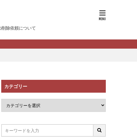
香
松尾健一郎
松野有希
の削除依頼について
FREDERIQS
木村大輔
攝津智洋
川卓也
ーク
PPCアフィリエイト
カテゴリー
望月 光
ATURAL NINE
社one
SELLTEC