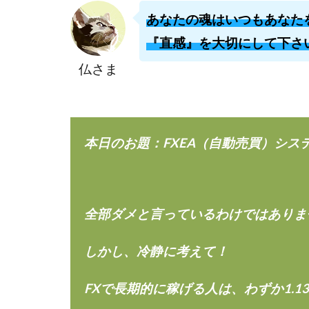
あなたの魂はいつもあなた
株式会社ライズ
株式会社アイリス
『直感』を大切にして下さ
株式会社Works Ag
仏さま
株式会社アイコン
株式会社アシスト
株式会社イージー
本日のお題：FXEA（自動売買）システム
株式会社オーシャ
特別副業助成金 
波乗り波動論
江面邦彦
清
全部ダメと言っているわけではありま
無料!カンタン!はや
物販ONE(miraise)
しかし、冷静に考えて！
株式会社ワイズ
FXで長期的に稼げる人は、わずか1.1
株式会社蝶名林