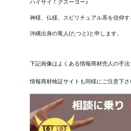
ハイサイ！グスーヨー
♪
國富竜也
在
山形直樹
山
神様、仏様、スピリチュアル系を信仰す
嵯峨翔太郎
沖縄出身の
竜人(たつと)と申します。
工藤総一郎
志賀恭介
成
宮林 慶次
宮
小川 和人
小
下記画像はよくある情報商材売人の手法
小泉一浩
少
山口孝志
株
情報商材検証サイトも同様にご注意下さ
空いた時間で高齢
米澤 蓮
紀田
荒木剛志
菅
藤堂 成一
藤
田中 旭
田中
白川さやか