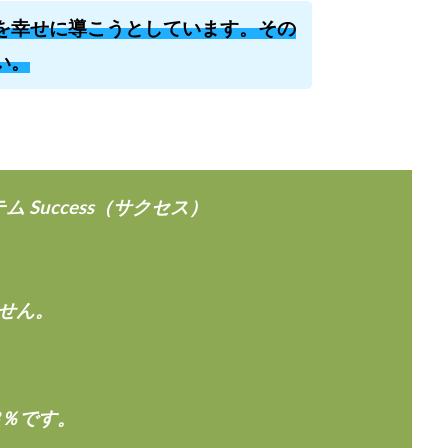
を幸せに導こうとしています。その
株式会社キャッツ
株式会社お友達企画
株式会社ラブアンドピース
株式会社TRIBE
株式会社Ubiquitous Solution
株式会社Uスクウェ
い。
ency
株式会社WorksAgency
株式会社X-style
株式会社YASAKA
株式会社アイラボ
株式会社アオヤマ
株式会社オリジナル
株
株式会社アシスト・クローバー
株式会社アスク
株式会社アドバン
株式会社インター
株式会社インラージ
株式会社エキスパート
 Success（サクセス）
ン・ファーム
株式会社オタケン
株式会社ラット
株式会社リテラシ
夢実現キャンペーン
清原達郎
沖中純一
河村一志
河野真美
浅野夕美
浜田雄介
海外運営
深原祥太
清原資産管理グルー
水圭一郎
渡辺佳織
湯浅 和弘
滝沢 風香
滝沢賢治
濵田
せん。
っ!誰でも週給35万円GET!!
熊倉 駿介
片山恵美子
物販/せどり/
池本 慎一
江上 一機
株式会社リンクス
椿梨沙
株式会
株式会社ワンダーリアリティ
株式会社仕
株式会社和
株式会社
3％です。
株式会社評判
桐生秀臣
桜木
森 達郎
楠山高広
永森