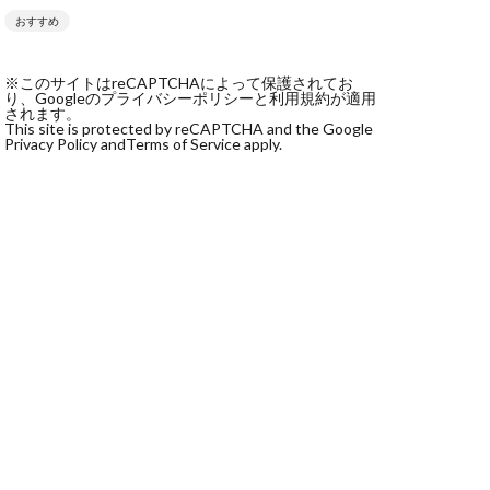
おすすめ
社monokoko
会社Be honest
※このサイトはreCAPTCHAによって保護されてお
株式会社e-plus
り、Googleのプライバシーポリシーと利用規約が適用
されます。
This site is protected by reCAPTCHA and the Google
Privacy Policy and
Terms of Service apply.
式会社GW
株式会社LAMP
健太
塩田沙代
宏
天本隼人
本桃太郎
スト
ン
輔
唐莉萍