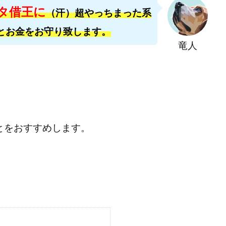
おむられいか
ガーディアン・トリニティ
カール鈴木
かずくん
タ借王に
（汗）超やっちまった系
トメンバーズ
かんたんスマホ副業
かんたん副業
キャッチtheディ
とお金をお守り致します。
キャリア(CARRIER)
キャリプロ(キャリアプログラム)
キャリプロ運営事
竜人
グッドナビJOB
クニトミ
グランドマスターピースFX
グローバ
グ
クロスリテイリング株式会社
コーチング
エンジェル
イマ
アークAI
VIP LIVE STERAM
WILLIAM CULANDOG JOROLAN
(ウィナーズライフ)
WINNING ACADEMY(ウイニングアカデミー)
Workings
td
Write UP
Yamashita Takuma
YSK
ZEXS運営事務局
AND 7)
いいね!するだけ
アクシス合同会社
アダルトアフィリエイ
とをおすすめします。
アドネス株式会社
アフェリエイトは稼げない
アブダビ先生
アプ
だけ
アプリ生活
アモン
アラン・ソリマチ
New Pioneer
(マネークイーン)
コア(CORE)
Delta運営サポート事務局
(バターキャッシュ)
BUZプロジェクト
CASHｘCAPTURE運営事務局
C
IEL(シエル)
CM再生で100万円!
CONNECT(コネクト)
dagen
イノウエ)
Diary(ダイアリー)
BREAKER(ブレイカー)
DTH Co.
EA