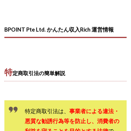
西澤英樹
西田哲朗
話題の最新副業
赤澤天道
近藤かおり
近藤智弘
遠藤 友里子
酒井
金の虎(マネーの虎)
長澤 祐介
金勝(キムマサル)
BPOINT Pte Ltd. かんたん収入Rich 運営情報
金子弘給
金子正人
金山莉緒
金本浩
鈴木 孝二
鈴木 翔
鈴木優次郎
鈴木克佳
鈴木翔
鈴村有基
生成AIの学校「飛翔」
犬神空
株式会社TOKYO STYLE
株式会社ドライブ
株式会社グロース
株式会社ゲート
特
定商取引法の簡単解説
株式会社ゴールドレバテック
株式会社サンアイ
株式会社ジョイン
株式会社スパイラル
株式会社スマイル
株式会社セカンド
株式会社タイプ
株式会社チャプター2
特定商取引法は、
事業者による違法・
株式会社ナチュラルナイン
株式会社カーロット
悪質な勧誘行為等を防止し、消費者の
株式会社ナレッジ
株式会社ニュース
株式会社ネクスト
株式会社ネクト
利益を守ることを目的とする法律
で