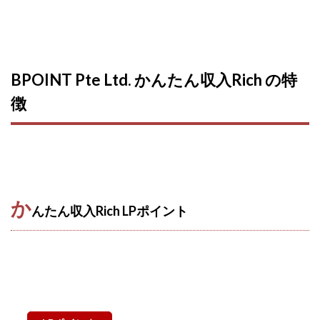
CASHｘCAPTURE運営事務局
ChatGPTセミナー
chokoっと
CIEL(シエル)
CM再生で100万円!
CONNECT(コネクト)
dagen
Dan.Inoue(ダン イノウエ)
Diary(ダイアリー)
BPOINT Pte Ltd. かんたん収入Rich の特
BREAKER(ブレイカー)
DTH Co.
EA/Tool
徴
EVER
Everyone(エブリワン)
EXIT MONEY(イグジットマネー)
expand 副業紹介事務局
FANFARE(ファンファーレ)
fargo(ファーゴ)
FCシステム
feppiness株式会社
Finance Life(ファイナンスライフ)
か
んたん収入Rich LPポイント
BTC FIRE(ビットファイヤ)
BPOINT
folio Co. Ltd.
ADVANCE(アドバンス)
【公式】ストック(在宅10Minutes)
【公式】パンド・ラミ
@kiyo
000万～1億を誰でも目指せる!
000円をGET