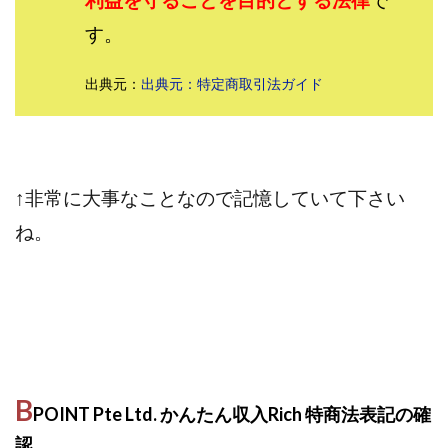
株式会社パワープロモート
株式会社ファナウス
す。
株式会社フィールド
株式会社プラスビジョン
出典元：
出典元：特定商取引法ガイド
株式会社ブリッジ
株式会社プルミエールエージェント
株式会社ライズ
株式会社キャッツ
株式会社お友達企画
株式会社ラブアンドピース
株式会社アイリス
株式会社TRIBE
↑非常に大事なことなので記憶していて下さい
株式会社Ubiquitous Solution
株式会社Uスクウェア
ね。
株式会社Works Agency
株式会社WorksAgency
株式会社X-style
株式会社YASAKA
株式会社アート
株式会社アイコン
株式会社アイラボ
株式会社アオヤマ
株式会社オリジナル
株式会社アクト
株式会社アシスト
株式会社アシスト・クローバー
株式会社アスク
B
POINT Pte Ltd. かんたん収入Rich 特商法表記の確
株式会社アドバンス
株式会社イージー
認
株式会社インター
株式会社インラージ