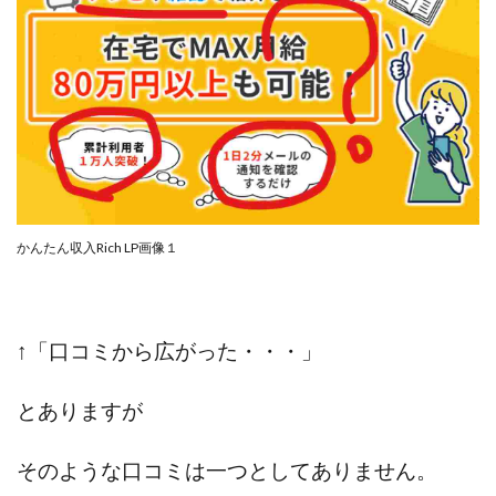
Lisa
Makoto Honda
LEMON(レモン)
manerak
Mari(武島麻里)
MARKET(マーケット)
MASA
Master Piece運営事務局
Masters Bank(マスターズバンク)
MAXIM(マクシム)
METHOD30運営事務局
MGB COMPANY(エムジーピーカンパニー)
MIBC
MIDAS(ミダス)
Life Lead運営事務局
Layla
FREELANCE運営事務局
GRAND SLAM(グランドスラム)
かんたん収入Rich LP画像１
FRONTIER(フロンティア)
FX
FX GO tap
FX King's TRUST
FX/BO
FXミリオネアタワー
FX鬼の手
GAFAシステム
GATE(ゲート)
↑「口コミから広がった・・・」
GB株式会社
GOAL-B
GREAT JOY(グレートジョイ)
とありますが
Kyouji Sayama
happy-style
Hisanori Teduka
HPR株式会社
HYBRID(ハイブリッド)
IHR
そのような口コミは一つとしてありません。
ITS合同会社
JOURNEY（ジャーニー）