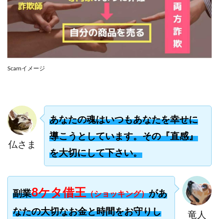
合同会社リバーシブル
坂元雄徳
合同会社リュウシン
合同会社リンク
合同会社リングペイ
吉岡勝利
吉本昌代
吉江 佑弥
和佐大輔
唐莉萍
國富竜也
在宅のんびリッチ
坂井彰吾
安藤 翔大
Scamイメージ
安達健太郎
我有洋哉
川崎 渉
山形直樹
山本拓弥(チョゴリ)
山本耕而
岡崎 健二
岡村貴弘
岡田芳弘
島田隆則
嵯峨翔太郎
あなたの魂はいつもあなたを幸せに
川原 充将
川口 真子
川端 健太
山崎友也
導こうとしています。その『直感』
川端理恵
工藤 総一郎
工藤総一郎
市川 翔平
仏さま
を大切にして下さい。
市川彩子
布施春輝
平野千春
後藤健二
必勝プロジェクト無双
志賀恭介
成田賢治
山崎隆
山岸祐介
宮光勇次
小川ゆうり
8ケタ借王
副業
があ
（ショッキング）
宮地乙十葉
宮本将
宮林 慶次
宮田裕司
なたの大切なお金と時間をお守りし
竜人
富岡 伸成
富樫美月
富永健
富田湧貴