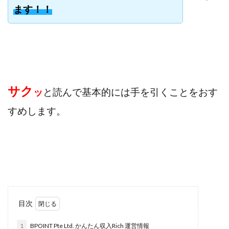
ます！！
寺澤英明
将軍
小川 和人
小林 実
山口英樹
小林よしのり
小林尚美
小林正人
小林雄樹
小森みずき
小泉一浩
少額資金で激安不動産投資
尾崎圭司
山中祐希
山之内リアルエステート株式会社
山口孝志
株式会社STAGE
株式会社STS
合同会社アース
サク
ッ
と読んで基本的には手を引くことをおす
自分の選んだ写真が収益に!!
稲川博紀
すめします。
空いた時間で高齢者でも稼げる
競馬でカンタン副業 運営事務局
竹井佑介
竹原芳美
竹田茉生
米澤 蓮
紀田 奈々未
紫垣英昭
織田慶
臼井穂乃果
秒速のFX スキャルマジック
舟引佑太
荒木剛志
菅原将悟
華山奈緒子
落合琢哉
葉月らな
藏野 雄哉
藤原飛鳥
目次
藤咲優
藤堂 成一
藤堂健一
秘密のテキスト
秋葉 卓也
藤田 陸
畑岡宏光
田中
1
BPOINT Pte Ltd. かんたん収入Rich 運営情報