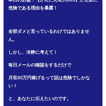
株式会社PROGRESS
株式会社Regene
危険である理由を暴露
！
株式会社Research
株式会社reward
株式会社ROAD
株式会社SD TRUST
株式会社SELLTEC
株式会社Seven stud
株式会社SixSence
全部ダメと言っているわけではありませ
株式会社Smart Life
株式会社soleil
ん。
株式会社monokoko
株式会社Link Partners
株式会社Axio
株式会社FlowRace
しかし、冷静に考えて！
株式会社BANKER6
株式会社Be honest
株式会社Bell tree
株式会社BLOOM
株式会社BLUE
毎日メールの確認をするだけで
株式会社Continue Marketing LAB
株式会社e-plus
株式会社FC
株式会社FEEL
株式会社first
月収80万円稼げるって話は危険でしかな
株式会社FrontShine
株式会社Link
い！
株式会社GENERALHAWK
株式会社gleam
株式会社GOLAZO
株式会社greed
株式会社GW
と、あなたに伝えたいのです。
株式会社H・S
株式会社H.S
株式会社ICC