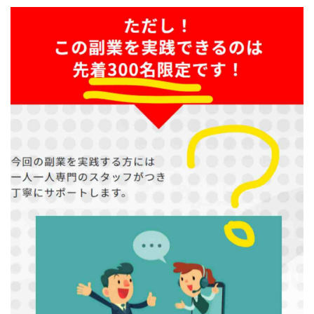
スクエア株式会社
スター・プラチナ
スマート副業
スマホのビジネス
スマート資産形成(LDF)
スマキャン(SMACAN)
スマナビ.com
スマホ1台でどこでも副収入
スマホアベンジャー
スマホタップだけで
スマホでらくらく副収入アプリ
スマホで副収入の決定版
スマホで始める在宅生活
スマホで稼げる?【裏ワザ副業】
スマホのおしごと
トレーダーKaibe
ナイトグループ 岡崎
わずか1日で5万円以上稼ぐ利用者が続出
ゆきや
マネパン KOJI
マネロブ
みきお校長
ミユ
ミラクル(MIRACLE)
ミリオネア5
ミリオネアチャレンジ
ミリオンラボ(million labo)
ミリチャレ
みんなのハッピーワーク
ゆるリッチ
マネーキューピット
ライフアップ(LIFE UP)
ライブアドバイザーカレッジ