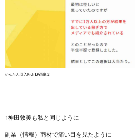
全自動AIシステム(Trading System)
全自動インサイダーROBOT
内藤 洋子
内藤隆児
円城寺
写真や動画にいいねするだけ!
写真を送信して報酬GET
写真を選んで安定した収益を！
副業専門オープンチャット
冨永愛理
出口洋平
初心者
前田 義明
前田愛
副業
副業コンシェルジュ鈴木
副業ネットワーク
副業の教室事務局
副業ポスト
かんたん収入Rich LP画像２
副業ポスト運営事務局
七里信一
一般社団法人こころインターナショナル
ザ・プレジデント(THE PRESIDENT)
タートルビジネススクール
↑神田敦美も私と同じように
スマホ内の画像を送信してカンタン副収入
スマホ副業
スマホ副業ナビ
スマホ副業ナビ(ふくぎょーまいすたー)
副業（情報）商材で痛い目を見たように
スマリッチ(smarich)
センサーズ
センター(center)