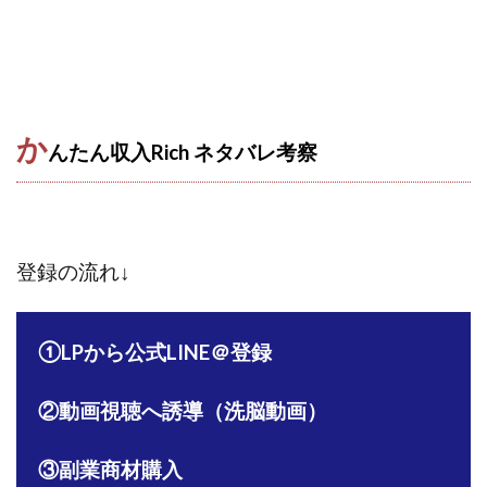
プラチナメソッド2024
ブラックサタン(Black Satan)
フラットワーク
フリー株式会社
フルーツ(スマホをタップするだけ!?)
ホーム合同会社
ほったらかしFX運営事務局
マイリスト(My List)
か
んたん収入Rich ネタバレ
考察
김 가싸
検索
登録の流れ↓
①LPから公式LINE＠登録
②動画視聴へ誘導（洗脳動画）
③副業商材購入