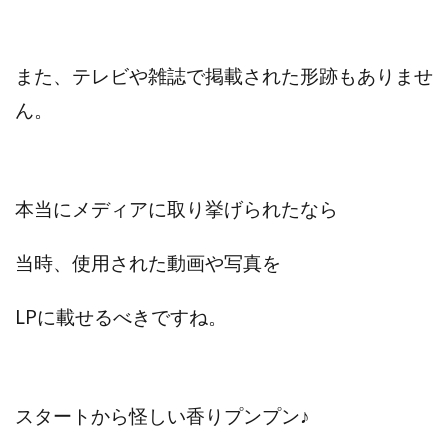
JUPITER運営事務局
Katsutoshi Kumakura
KOJI
KOUTAROU TOMITA
ゴールドラッシュEX
コンサル
合同会社V.S.L
今村雅士
五十嵐
また、テレビや雑誌で掲載された形跡もありませ
五十嵐レオン
五十嵐瑛太
五十嵐真也
ん。
井上瑞希
井上裕貴
井口晃
今 努
今、話題!簡単・最新お仕事サービス!
今すぐ始める副業革命
今瀬 健二
久野愛実
本当にメディアに取り挙げられたなら
今瀬健二
仮想通貨
仮想通貨Vtuberハク
伊東みさき
伊東弘人
伊藤 弘人
当時、使用された動画や写真を
会社名 合同会社paradiz
佐竹 良平
佐藤俊幸
佐藤健
佐藤彰洋
二宮瑛士
久保夕貴
LPに載せるべきですね。
佐藤竜
中山 浩昴
三上功太
三上夏治
三宅常雄
三浦健一
上原真琴
上山 大利
下田隆
世界一カンタンなFXの稼ぎ方
中原 徹
スタートから怪しい香りプンプン♪
中尾龍
中悠太
丸山 徹
中本英
中村 邦明