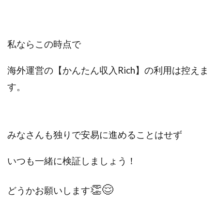
VICTOR(ビクター)
アークAI
VIP LIVE STERAM
WILLIAM CULANDOG JOROLAN
Winners Life(ウィナーズライフ)
私ならこの時点で
WINNING ACADEMY(ウイニングアカデミー)
Workings(ワーキング)
World Trader Co Ltd
海外運営の【かんたん収入Rich】の利用は控えま
Write UP
Yamashita Takuma
YSK
す。
ZEXS運営事務局
アイランドセブン(I-LAND 7)
いいね!するだけ
アクシス合同会社
アダルトアフィリエイトクラブ(AAC)
アップライフ
みなさんも独りで安易に進めることはせず
アドネス株式会社
アフェリエイトは稼げない
アブダビ先生
アプリ
アプリで確認するだけ
いつも一緒に検証しましょう！
アプリ生活
アモン
アラン・ソリマチ
New Pioneer
MONEY QUEEN(マネークイーン)
👏😌
どうかお願いします
コア(CORE)
Delta運営サポート事務局
BUTTER CASH(バターキャッシュ)
BUZプロジェクト