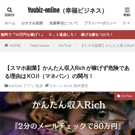
カテゴリー
Yuubiz-online（幸福ビジネス）
ホーム
おすすめ副業
免責事項について
プライバーポリシー
サイト
タグ
』 ０→１達成しろ！ 稼げる癖をつけろ！
[公式]マネツク
松永千代
本田
杉本 裕介
HOME
Total review
EA/Tool
【スマホ副業】かんたん収入Rich
村上翔吾
村岡 大樹
村麻巴香
松尾健一郎
松尾豊
松岡峻亮
松崎リオナ
松木慎也
松澤英二
本当にあったうまい話
松野有希
【スマホ副業】かんたん収入Rich が稼げず危険であ
る理由は KOJI（マネパン）の関与！
柏木直人
栗原久美子
栗田真一
株式会社 door
株式会社 e-FLAGS
株式会社 FREDERIQS
EA/Tool
,
アプリ
,
投資
マネパン KOJI
,
海外運営
株式会社 安藤企画
株式会社 業
株式会社１(イチ)
EA/Tool
株式会社8Bee
本橋へいすけ
木村大輔
株式会社Appacle
日給5万円可能なながら感覚の副収入アプリ
投資
投資家 亜依
攝津智洋
放置ISマネー(放置 is money)