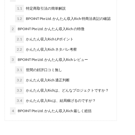
田中 拓哉
田中 旭
田中圭
田中康裕
1.1
特定商取引法の簡単解説
田中武志
田中絵美
田島俊明
甲斐雅人
1.2
BPOINT Pte Ltd. かんたん収入Rich 特商法表記の確認
町田 信義
白川さやか
福林みずき
益井雅
2
BPOINT Pte Ltd. かんたん収入Rich の特徴
相川奈津妃
相川浩介
相葉はるか
真中 翔
2.1
かんたん収入Rich LPポイント
石井泰裕
石塚 憲史
石山 昌志
石川聡彦
2.2
かんたん収入Rich ネタバレ考察
確定申告
神威(KAMUI)
藤沢琴音
西勇輝
3
BPOINT Pte Ltd. かんたん収入Rich レビュー
王 義虎
高橋 秀明
革命毎日3万円!
須藤一寿
風間けいご
馬場和義
駒形 哲治
高坂 隆
3.1
世間の好評口コミ無し
高柳 卓馬
高柳大輔
高橋 伸行
高橋 守美
3.2
かんたん収入Rich 適正判断
高橋優作
長谷川博
高橋優里
高橋悟
3.3
かんたん収入Richは、どんなプロジェクトですか？
高橋拓真
高橋良彰
高橋菜々美
髙野丈
3.4
かんたん収入Ricは、結局稼げるのですが？
鬼塚尚仁
4
BPOINT Pte Ltd. かんたん収入Rich 厳しく総括
魅惑のFXスキャルシステム「即金1億円ボタン」
黒澤真
黒田勉
齊藤大地
阿部 亮平
長谷川マコト
西崎 薫
金 佳史
西村和之
西森康二