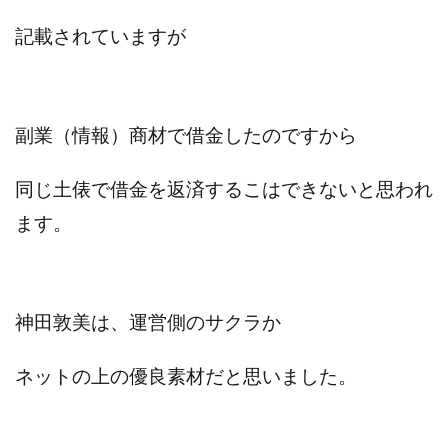
センタービレッジ合同会社
ソウルメイト(SOUL MATE)
記載されていますが
ソフト株式会社
タスク詐欺
スマホふくぎょうのおしごと！
チャプロ
ちょこスマ
ちょこっと
ちょこプラ(choco+)
副業（情報）商材で借金したのですから
ちょな(蝶名林達也)
どこでもビジネス
トライアル
トラスト株式会社
ドリームクラフターズ
同じ土俵で借金を返済するこはできないと思われ
ドリームテック合同会社
ドリームワーク
ます。
スマホを使って稼ぐ方法
スマホひとつでらくらく副業
トレンド
スマートジョブnet
サクッとお仕事サービス
サクッと毎日5万円
サポーターズファミリー(supporter's family)
神田敦美は、運営側のサクラか
サルでも出来る!最新のお金の稼ぎ方
ネットの上の優良素材だと思いました。
ジーニアスブラックボックス
スーパースマイル(SUPER SMILE)
スキマ時間で稼ぐ Job Lob
スキマ時間の有効活用