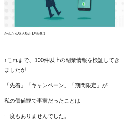
ライフデザイン出版合同会社
らくらくできるスマホ副業
リッチ ギャザリング
リッチ ルーラー
リライアンス(Reliance)
ロミオ・ロドリゲス・ジュニア
ワークスフランチャイジーオフィス
かんたん収入Rich LP画像３
ワークホップ(Work Hop)
ワールドリユースシステム
マネーの湖
マックス岩井
なし
フェールNaviシステム
ニューイヤーパラダイス
↑これまで、100件以上の副業情報を検証してき
ネオナビ
ネオナビ 我有洋哉
ましたが
ネオライフPROJECT(プロジェクト)
ネットサーフィンをお金に換える
ネットスター
「先着」「キャンペーン」「期間限定」が
ハイブリッド・トレード・アカデミア
私の価値観で事実だったことは
はじめての資産運用
ハピネスサロン
はるかコーチング
フィアナ
フォトチェッカー
一度もありませんでした。
マスターピース(MASTER PIECE)
フォトレ
フォリオJP(Folio)
ふくぎょうパラダイス