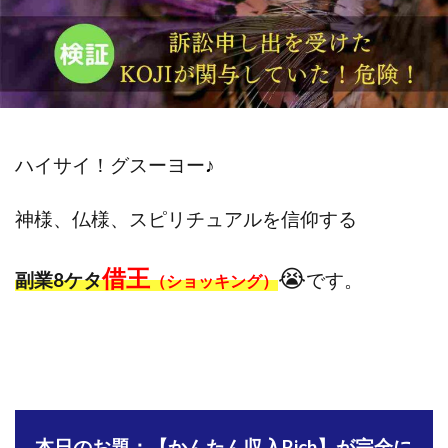
斉藤 敏雄
斎藤 敏雄
新井 孝弘
新井 悠馬
新川卓也
新選組(ガチンコ副業投資)
星野拓馬
望月詩織
暮らしのノマド
最先端スマホワーク
最新AI 5つの錬金術
最短1分で3万円が稼げる即金副業アプリ
最短即日>>高収入
最速PPCアフィリエイト
ハイサイ！グスーヨー
♪
有限会社エステージア
有限会社ユースフルインフォ
神様、仏様、スピリチュアルを信仰する
有限会社現代
有限会社自由人
望月 光
株式会社8EIGHT8
株式会社Asset Cube
戸田 亮太
借王
😭
副業8ケタ
です。
（ショッキング）
株式会社PRICELESS
株式会社NATURAL NINE
株式会社NEXT LEVEL
株式会社NKcreative
株式会社note
株式会社OMT
株式会社one
株式会社ORIT
株式会社PACHA(パチャ)
株式会社PLUM
株式会社Precious.Light
株式会社PRINCELESS
株式会社Logical Forex
本日のお題：【かんたん収入Rich】が完全に