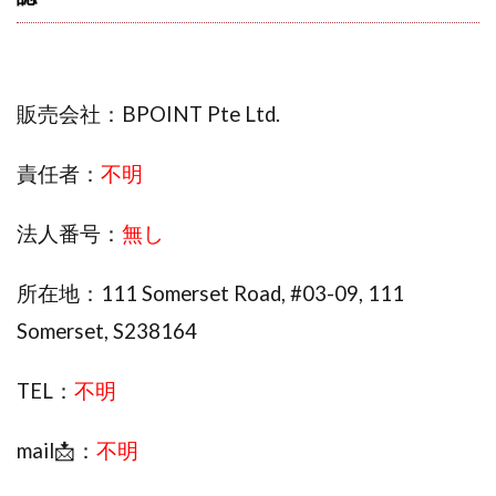
株式会社エキスパート
株式会社オーシャン・ファーム
株式会社オタケン
株式会社ラット
株式会社リテラシー
特別副業助成金 夢実現キャンペーン
販売会社：BPOINT Pte Ltd.
清原達郎
沖中純一
河村一志
河野真美
波乗りジョニー
波乗り波動論
浅野夕美
責任者：
不明
浜田雄介
海外運営
深原祥太
清原資産管理グループ
清水 貴裕
江面邦彦
法人番号：
無し
清水圭一郎
渡辺佳織
湯浅 和弘
滝沢 風香
所在地：111 Somerset Road, #03-09, 111
滝沢賢治
濵田雄介
Somerset, S238164
無料!カンタン!はやっ!誰でも週給35万円GET!!
熊倉 駿介
片山恵美子
物販/せどり/転売
TEL：
不明
物販ONE(miraise)
池本 慎一
江上 一機
株式会社リンクス
椿梨沙
株式会社ワーク
mail📩：
不明
株式会社ワイズ
株式会社ワンダーリアリティ
株式会社仕
株式会社和
株式会社心渡