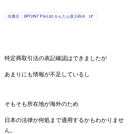
株式会社蝶名林
株式会社評判
桐生秀臣
桜木
出典元 ：BPOINT Pte Ltd. かんたん収入Rich LP
森 達郎
楠山高広
永森 航汰
楽々収入アップ
楽天ルーム
榎 恭宏
横村 辰徳
正規のお仕事で年収5
武井 康哲
武田勇吾
武田章司
毎日安定して稼ぐ！スマホだけですべて完結
毎月簡単収入アップ
水野賢一
特定商取引法の表記確認はできましたが
合同会社アップステージ
合同会社VSL
【公式】コロコロ・ナタデココ
TADAO YOSHIHARA
あまりにも情報が不足しているし
SIGN(サイン)
SIGNAL(シグナル)
SKETCH(スケッチ)
SLOW(スロウ)
Smash Works
SONIC(ソニック)
SPARKLE!!(スパークル)
STAR .Company.
そもそも所在地が海外のため
STAR.system(スターシステム)
SUPERリベンジャーズ
Technical service Co.
日本の法律が何処まで適用するかもわかりませ
SHYEN GRACE LAURENT INTERNET SERVICES INC
ん。