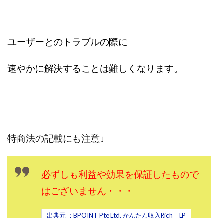
TEDASUKE
The Messiah(ザ・メシア)
THE SAVIOR(ザ・セイバー)
THE SHIP
THE TEAM(ザ チーム)
TIME BANK SYSTEM
ユーザーとのトラブルの際に
TOP WINNER運営事務局
trialwork365(トライアルワーク365)
trillion
速やかに解決することは難しくなります。
trillion運営事務局
Ubiquitous solution
SIDE JOB REACH(サイドジョブリーチ)
Shinya
United Rich F＆B Limited
pm.T株式会社
NEW PRODUCE(ニュープロデュース)
NEW SHIFT(ニューシフト)
NFT
Ng Man Hin
特商法の記載にも注意↓
NOBU
NOVA
OliveX
omezu
Owners(次世代型エンジェル投資)
Parrish
PUZZLE
必ずしも利益や効果を保証したもので
SHIFT(シフト)
QUICK(クイック)
はございません・・・
Re:Born(リボーン)
REGAIN(リゲイン)
REVERS(リバース)
RISE UP(ライズアップ)
出典元 ：BPOINT Pte Ltd. かんたん収入Rich LP