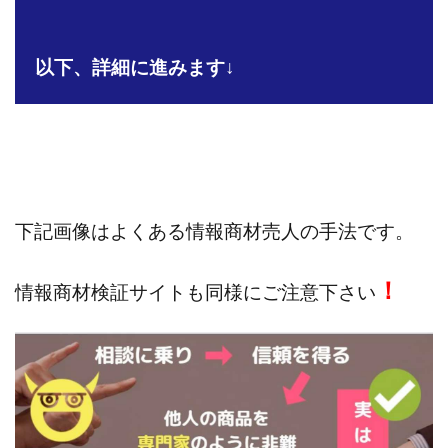
株式会社jカンパニー
株式会社K&H
株式会社LAMP
手塚 久典
戸井田拓也
株式会社Stella
以下、詳細に進みます↓
大川康治
坪井 健
堤 舞尋
塚原健太
塩田沙代
夏目歩美
多田明弘
大原 哲男
大原哲男
大島眞理子
大島領介
大川智宏
坂本よしたか
大森淳弘
大田賢二
大西良幸
天内 碧海
天才トレーダーヤス
天本隼人
天照(アマテラス)プロジェクト
天野 照章
奥野雄二
下記画像はよくある情報商材売人の手法です。
宇佐美恵那
安藤 仁
坂本桃太郎
坂口健
！
安達健太朗
合同会社ミドル
合同会社アドバンス
情報商材検証サイトも同様にご注意下さい
合同会社ウェルファースト
合同会社クラウドジャパン
合同会社サウザントレフト
合同会社サバイバルグランピング
合同会社シームレス
合同会社センス
合同会社チルダワーク
合同会社ナチュ
合同会社ネクストイノベーション