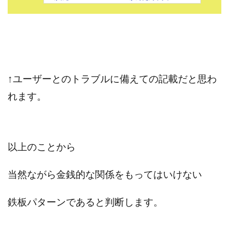
Robert.harry.Ōhno
ROKUYON(ロクヨン)
Rupex Limited
SCM運営事務局
SEVENシステム
SHARE
UBI合同協会サポート
V-System
NEW LIFE!(ニューライフ)
ギガマート株式会社
オプトインアフィリエイト
オプトインアフェリエイト
↑
ユーザーとのトラブルに備えての記載だと思わ
おまかせAI運用
おむられいか
ガーディアン・トリニティ
カール鈴木
かずくん
れます。
カマAGEインベストメンバーズ
かんたんスマホ副業
かんたん副業
キャッチtheディルハム
イルカ先生
キャリア(CARRIER)
キャリプロ(キャリアプログラム)
以上のことから
キャリプロ運営事務局
きよとらいふ
グッドナビJOB
クニトミ
当然ながら金銭的な関係をもってはいけない
グランドマスターピースFX
グローバルプロジェクト
鉄板パターンであると判断します。
クロスリテイリング
クロスリテイリング株式会社
コーチング
エンジェル
イマドキの副業