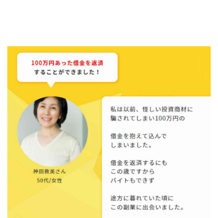
中村健吾
中村友也
中村洸一
中村陽
中田光治
中谷司
中野
中野 友貴
中野愛望
佐藤由規
佐藤隆司
一般財団法人日本投資家育成機構
合同会社Artemis
加藤陸
加藤隆伸
動画を見てGET
動画を見て報酬GET(ゲット)
北野毅
千葉雄介
即金アプリを無料ダウンロードして毎日30
友成 優吾
古賀稜
合同会社 RoyalBond
合同会社AZone
加藤浩司
合同会社blue
合同会社CMP
合同会社Fans
合同会社first
合同会社Like Factory
合同会社NT
合同会社REEF
合同会社Renaissance
合同会社Smile
合同会社ST
合同会社start moving
加藤浩次
加藤敏行
倉由美希
写真を選んで収益GET
億のゲームチェンジ
億の継承
億り人プロジェクト
儲けの達人FX