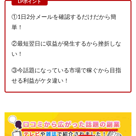
100億円ドリームウィーク2025
10万円GET!!～動画を見て～
①1日2分メールを確認するだけだから簡
2024年最新LINE副業「LIFE」
単！
3問副業 アンケートモニター
Advance Edge
AI YouTuberビジネス講座
Blue Triangle Limited
②最短翌日に収益が発生するから挫折しな
AI（人工知能）
AI∞所得
い！
AIアプリで稼ぐ/このアプリがすごい
AIサービス(XTOOL)
AI時代の情報発信講座
AI運用サポート
③今話題になっている市場で稼ぐから
目指
AmazingTick
Amazon
Back Up!!!!運営事務局
せる利益がケタ違い！
Baron
BETTER CHOICE LIMITED
FIRE
FREEDOM(フリーダム)
MONEY LIFE運営事務局
Ltd.
LIFE Style(ライフスタイル)
LifeCreate合同会社
LINE
LINE JOBNAVI(ジョブナビ)
LINEアンケートに答えて!?
LINEでスタンプ送るだけ
LINEで簡単アンケート
LiNK
LINK(リンク)