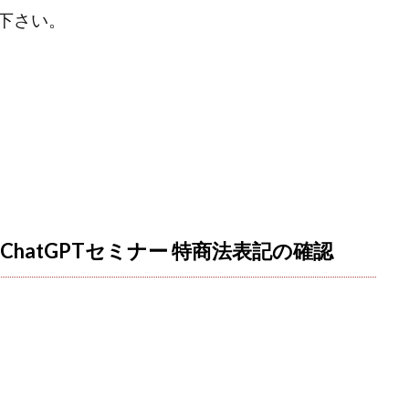
ワン)
EXIT MONEY(イグジットマネー)
expand 副業紹介事務局
下さい。
ファーレ)
fargo(ファーゴ)
FCシステム
feppiness株式会社
(ファイナンスライフ)
BTC FIRE(ビットファイヤ)
BPOINT
folio Co. Ltd.
ンス)
【公式】ストック(在宅10Minutes)
【公式】パンド・ラミ
@k
でも目指せる!
000円をGET
100億円ドリームウィーク2025
10万円
副業「LIFE」
3問副業 アンケートモニター
Advance Edge
AI You
ted
AI（人工知能）
AI∞所得
AIアプリで稼ぐ/このアプリがすごい
)
AI時代の情報発信講座
AI運用サポート
AmazingTick
Amaz
事務局
Baron
BETTER CHOICE LIMITED
FIRE
FREEDOM(フリ
hatGPTセミナー 特商法表記の確認
営事務局
Ltd.
LIFE Style(ライフスタイル)
LifeCreate合同会社
L
ジョブナビ)
LINEアンケートに答えて!?
LINEでスタンプ送るだけ
LI
リンク)
Lisa
Makoto Honda
LEMON(レモン)
manerak
ト)
MASA
Master Piece運営事務局
Masters Bank(マスターズバン
METHOD30運営事務局
MGB COMPANY(エムジーピーカンパニー)
Life Lead運営事務局
Layla
FREELANCE運営事務局
GRAND S