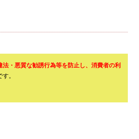
おむられいか
ガーディアン・トリニティ
カール鈴木
かずくん
トメンバーズ
かんたんスマホ副業
かんたん副業
キャッチtheディ
キャリア(CARRIER)
キャリプロ(キャリアプログラム)
キャリプロ運営事
グッドナビJOB
クニトミ
グランドマスターピースFX
グローバ
グ
クロスリテイリング株式会社
コーチング
エンジェル
イマ
アークAI
VIP LIVE STERAM
WILLIAM CULANDOG JOROLAN
(ウィナーズライフ)
WINNING ACADEMY(ウイニングアカデミー)
Workings
違法・悪質な勧誘行為等を防止し、消費者の利
td
Write UP
Yamashita Takuma
YSK
ZEXS運営事務局
です。
AND 7)
いいね!するだけ
アクシス合同会社
アダルトアフィリエイ
アドネス株式会社
アフェリエイトは稼げない
アブダビ先生
アプ
だけ
アプリ生活
アモン
アラン・ソリマチ
New Pioneer
(マネークイーン)
コア(CORE)
Delta運営サポート事務局
(バターキャッシュ)
BUZプロジェクト
CASHｘCAPTURE運営事務局
C
IEL(シエル)
CM再生で100万円!
CONNECT(コネクト)
dagen
イノウエ)
Diary(ダイアリー)
BREAKER(ブレイカー)
DTH Co.
EA