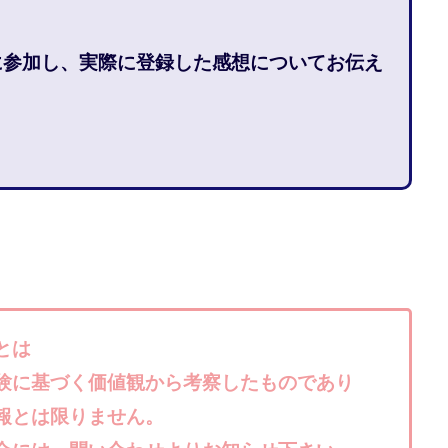
石山 昌志
石川聡彦
確定申告
神威(KAMUI)
藤沢琴音
西
命毎日3万円!
須藤一寿
風間けいご
馬場和義
駒形 哲治
ーに参加し、実際に登録した感想についてお伝え
柳大輔
高橋 伸行
高橋 守美
高橋優作
長谷川博
高橋優
橋良彰
高橋菜々美
髙野丈
鬼塚尚仁
ルシステム「即金1億円ボタン」
黒澤真
黒田勉
齊藤大地
阿部
西崎 薫
金 佳史
西村和之
西森康二
西澤英樹
西田哲
赤澤天道
近藤かおり
近藤智弘
遠藤 友里子
酒井
金
勝(キムマサル)
金子弘給
金子正人
金山莉緒
金本浩
鈴
鈴木克佳
鈴木翔
鈴村有基
生成AIの学校「飛翔」
犬神空
YLE
株式会社ドライブ
株式会社グロース
株式会社ゲート
レバテック
株式会社サンアイ
株式会社ジョイン
株式会社スパイラ
とは
株式会社セカンド
株式会社タイプ
株式会社チャプター2
験に基づく価値観から考察したものであり
ルナイン
株式会社カーロット
株式会社ナレッジ
株式会社ニュース
報とは限りません。
株式会社ネクト
株式会社パワープロモート
株式会社ファナウス
ド
株式会社プラスビジョン
株式会社ブリッジ
株式会社プルミエー