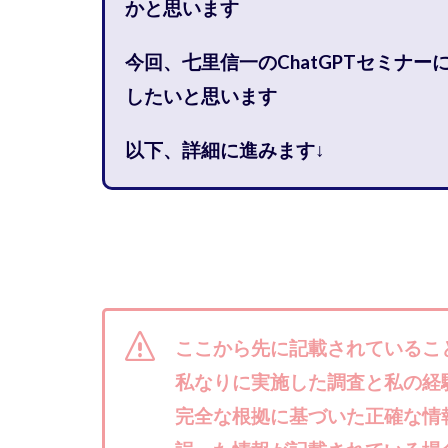
かと思います
石塚 憲史
高橋 秀明
革
今回、七里信一のChatGPTセミナ
高柳 卓馬
高
したいと思います
高橋拓真
高
魅惑のFXスキャ
以下、詳細に進みます↓
長谷川マコト
話題の最新副業
長澤 祐介
金
鈴木優次郎
株式会社TOKYO ST
株式会社ゴールド
ここから先に記載されているこ
株式会社スマイル
私なりに実施した調査と私の経
株式会社ナチュラ
完全な根拠に基づいた正確な情
株式会社ネクスト
株式会社フィール