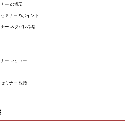
楽天ルーム
榎 恭宏
横村 辰徳
正規のお仕事で年収5
武井
ミナー の概要
日安定して稼ぐ！スマホだけですべて完結
毎月簡単収入アップ
水野賢一
PTセミナーのポイント
テージ
合同会社VSL
【公式】コロコロ・ナタデココ
TADAO YOSH
ミナー ネタバレ考察
SIGNAL(シグナル)
SKETCH(スケッチ)
SLOW(スロウ)
Smash Wor
SPARKLE!!(スパークル)
STAR .Company.
STAR.system(スターシス
ーズ
Technical service Co.
SHYEN GRACE LAURENT INTERNET SERVICES
The Messiah(ザ・メシア)
THE SAVIOR(ザ・セイバー)
THE SHIP
TH
ミナー レビュー
EM
TOP WINNER運営事務局
trialwork365(トライアルワーク365)
tr
Ubiquitous solution
SIDE JOB REACH(サイドジョブリーチ)
Shinya
imited
pm.T株式会社
NEW PRODUCE(ニュープロデュース)
NEW 
Tセミナー 総括
 Hin
NOBU
NOVA
OliveX
omezu
Owners(次世代型
ZLE
SHIFT(シフト)
QUICK(クイック)
Re:Born(リボーン)
RE
RISE UP(ライズアップ)
Robert.harry.Ōhno
ROKUYON(ロクヨン)
報
SEVENシステム
SHARE
UBI合同協会サポート
V-System
ーライフ)
ギガマート株式会社
オプトインアフィリエイト
オプトイ