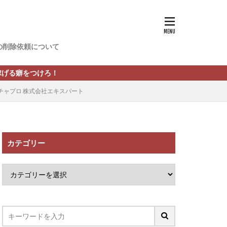
香
松尾健一郎
松野有希
の削除依頼について
FREDERIQS
木村大輔
ろ！
攝津智洋
所チャプロ 株式会社エキスパート
川卓也
ーク
PPCアフィリエイト
カテゴリー
望月 光
ATURAL NINE
社one
SELLTEC