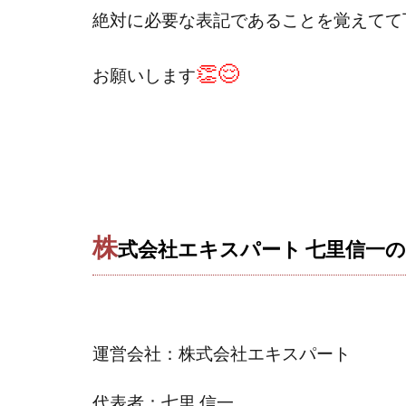
Everyone(エブリ
絶対に必要な表記であることを覚えてて
FANFARE(ファン
Finance Life
👏😌
お願いします
ADVANCE(アドバ
000万～1億を誰
2024年最新LINE
Blue Triangle Limi
AIサービス(XTOOL
Back Up!!!!運営
株
式会社エキスパート 七里信一のC
MONEY LIFE運
LINE JOBNAVI(
LiNK
LINK(
MARKET(マーケッ
運営会社：株式会社エキスパート
MAXIM(マクシム)
MIDAS(ミダス)
代表者：七里 信一