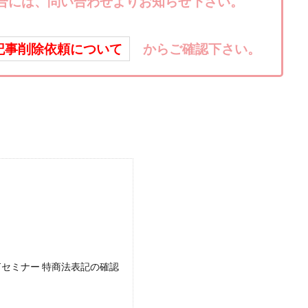
合には、問い合わせよりお知らせ下さい。
株式会社キャッツ
株式会社お友達企画
株式会社ラブアンドピース
株式会社TRIBE
株式会社Ubiquitous Solution
株式会社Uスクウェ
記事削除依頼について
からご確認下さい。
ency
株式会社WorksAgency
株式会社X-style
株式会社YASAKA
株式会社アイラボ
株式会社アオヤマ
株式会社オリジナル
株
株式会社アシスト・クローバー
株式会社アスク
株式会社アドバン
株式会社インター
株式会社インラージ
株式会社エキスパート
ン・ファーム
株式会社オタケン
株式会社ラット
株式会社リテラシ
夢実現キャンペーン
清原達郎
沖中純一
河村一志
河野真美
浅野夕美
浜田雄介
海外運営
深原祥太
清原資産管理グルー
水圭一郎
渡辺佳織
湯浅 和弘
滝沢 風香
滝沢賢治
濵田
っ!誰でも週給35万円GET!!
熊倉 駿介
片山恵美子
物販/せどり/
池本 慎一
江上 一機
株式会社リンクス
椿梨沙
株式会
Tセミナー 特商法表記の確認
株式会社ワンダーリアリティ
株式会社仕
株式会社和
株式会社
株式会社評判
桐生秀臣
桜木
森 達郎
楠山高広
永森