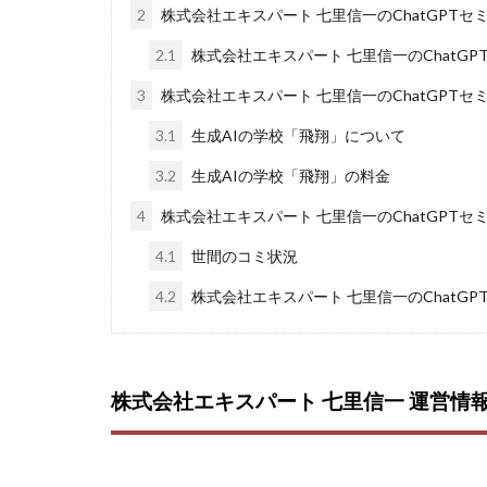
楽々収入アップ
2
株式会社エキスパート 七里信一のChatGPTセ
武田章司
毎
2.1
株式会社エキスパート 七里信一のChatG
合同会社アップス
3
株式会社エキスパート 七里信一のChatGPTセ
SIGN(サイン)
SONIC(ソニック)
3.1
生成AIの学校「飛翔」について
SUPERリベンジャ
3.2
生成AIの学校「飛翔」の料金
TEDASUKE
4
株式会社エキスパート 七里信一のChatGPTセ
TIME BANK SYST
4.1
世間のコミ状況
trillion運営事務局
United Rich F＆B L
4.2
株式会社エキスパート 七里信一のChatGP
NFT
Ng Man
Parrish
PUZ
REVERS(リバース)
株式会社エキスパート 七里信一 運営情
SCM運営事務局
NEW LIFE!(ニュ