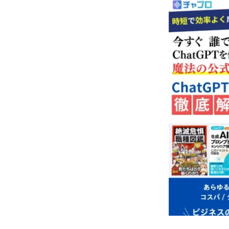
株式会社Seven stu
株式会社Link Partn
株式会社Bell tree
株式会社FC
株式会社GENERAL
株式会社H・S
手塚 久典
戸
夏目歩美
多
坂本よしたか
天照(アマテラス)
坂口健
安達
合同会社クラウド
合同会社シームレ
合同会社ネクスト
合同会社リンク