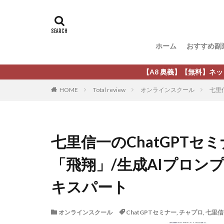
タグ
[公式]マネツク
松尾豊
松岡
ホーム
おすすめ副
柏木直人
栗
株式会社 安藤企画
【A8 奥義】【無料】ネットビジネス初
株式会社Appacle
HOME
Total review
オンラインスクール
七里
放置ISマネー(放置 is
新選組(ガチンコ副
最新AI 5つの錬金
七里信一のChatGPTセ
有限会社エステー
「飛翔」/生成AIプロン
株式会社8EIGHT8
株式会社NEXT LEV
キスパート
株式会社ORIT
株式会社PRINCELE
オンラインスクール
ChatGPTセミナー
,
チャプロ
,
七里信
株式会社Research