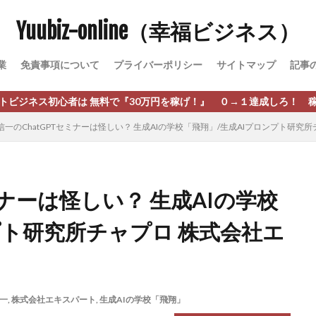
Yuubiz-online（幸福ビジネス）
松永千代
本田
杉本 裕介
村上翔吾
村岡 大樹
村麻巴
峻亮
松崎リオナ
松木慎也
松澤英二
本当にあったうまい話
業
免責事項について
プライバーポリシー
サイトマップ
記事
原久美子
栗田真一
株式会社 door
株式会社 e-FLAGS
株式会社 
株式会社 業
株式会社１(イチ)
株式会社8Bee
本橋へいすけ
心者は 無料で『30万円を稼げ！』 ０→１達成しろ！ 稼げる癖をつけ
日給5万円可能なながら感覚の副収入アプリ
投資
投資家 亜依
信一のChatGPTセミナーは怪しい？ 生成AIの学校「飛翔」/生成AIプロンプト研究
 money)
斉藤 敏雄
斎藤 敏雄
新井 孝弘
新井 悠馬
新
業投資)
星野拓馬
望月詩織
暮らしのノマド
最先端スマホワ
術
最短1分で3万円が稼げる即金副業アプリ
最短即日>>高収入
最速
ミナーは怪しい？ 生成AIの学校
ジア
有限会社ユースフルインフォ
有限会社現代
有限会社自由人
プト研究所チャプロ 株式会社エ
株式会社Asset Cube
戸田 亮太
株式会社PRICELESS
株式会社N
EL
株式会社NKcreative
株式会社note
株式会社OMT
株式会
株式会社PACHA(パチャ)
株式会社PLUM
株式会社Precious.Light
SS
株式会社Logical Forex
株式会社PROGRESS
株式会社Regene
一
,
株式会社エキスパート
,
生成AIの学校「飛翔」
株式会社reward
株式会社ROAD
株式会社SD TRUST
株式会社