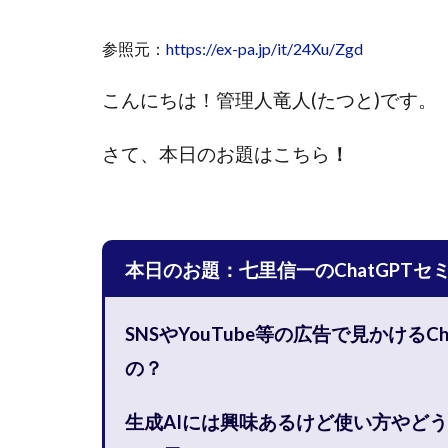
國富竜也
在
参照元：
https://ex-pa.jp/it/24Xu/Zgd
山形直樹
山
嵯峨翔太郎
こんにちは！管理人竜人(たつと)です。
工藤総一郎
志賀恭介
成
さて、本日のお題はこちら
！
宮林 慶次
宮
小川 和人
小
小泉一浩
少
山口孝志
株
本日のお題：七里信一のChatGPTセ
空いた時間で高齢
米澤 蓮
紀田
SNSやYouTube等の広告で見かけるC
荒木剛志
菅
の？
藤堂 成一
藤
田中 旭
田中
生成AIには興味あるけど使い方やど
白川さやか