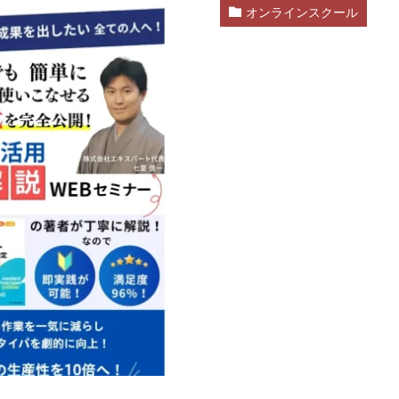
オンラインスクール
d
株式会社SixSence
株式会社Smart Life
株式会社soleil
株式会
ers
株式会社Axio
株式会社FlowRace
株式会社BANKER6
株式
株式会社BLOOM
株式会社BLUE
株式会社Continue Marketing LAB
株式会社FEEL
株式会社first
株式会社FrontShine
株式会社Link
HAWK
株式会社gleam
株式会社GOLAZO
株式会社greed
株
株式会社H.S
株式会社ICC
株式会社jカンパニー
株式会社K&H
井田拓也
株式会社Stella
大川康治
坪井 健
堤 舞尋
塚原
田明弘
大原 哲男
大原哲男
大島眞理子
大島領介
大川智
大森淳弘
大田賢二
大西良幸
天内 碧海
天才トレーダーヤス
プロジェクト
天野 照章
奥野雄二
宇佐美恵那
安藤 仁
坂
健太朗
合同会社ミドル
合同会社アドバンス
合同会社ウェルファー
ジャパン
合同会社サウザントレフト
合同会社サバイバルグランピング
ス
合同会社センス
合同会社チルダワーク
合同会社ナチュ
イノベーション
合同会社リバーシブル
坂元雄徳
合同会社リュウシ
合同会社リングペイ
吉岡勝利
吉本昌代
吉江 佑弥
和佐大