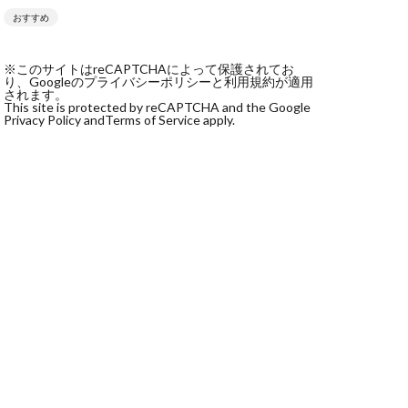
おすすめ
社monokoko
会社Be honest
※このサイトはreCAPTCHAによって保護されてお
株式会社e-plus
り、Googleのプライバシーポリシーと利用規約が適用
されます。
This site is protected by reCAPTCHA and the Google
Privacy Policy and
Terms of Service apply.
式会社GW
株式会社LAMP
健太
塩田沙代
宏
天本隼人
本桃太郎
スト
ン
輔
唐莉萍