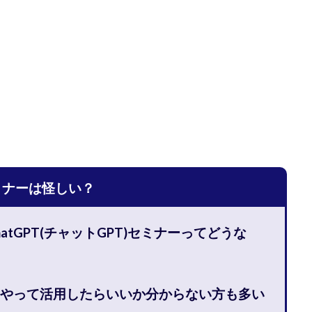
宅のんびリッチ
坂井彰吾
安藤 翔大
安達健太郎
我有洋哉
本拓弥(チョゴリ)
山本耕而
岡崎 健二
岡村貴弘
岡田芳弘
川原 充将
川口 真子
川端 健太
山崎友也
川端理恵
工藤
市川 翔平
市川彩子
布施春輝
平野千春
後藤健二
必勝プ
田賢治
山崎隆
山岸祐介
宮光勇次
小川ゆうり
宮地乙十
田裕司
富岡 伸成
富樫美月
富永健
富田湧貴
寺澤英明
林 実
山口英樹
小林よしのり
小林尚美
小林正人
小林
額資金で激安不動産投資
尾崎圭司
山中祐希
山之内リアルエステー
式会社STAGE
株式会社STS
合同会社アース
自分の選んだ写真が収益
ミナーは怪しい？
者でも稼げる
競馬でカンタン副業 運営事務局
竹井佑介
竹原芳美
 奈々未
紫垣英昭
織田慶
臼井穂乃果
秒速のFX スキャルマジ
hatGPT(チャットGPT)セミナーってどうな
原将悟
華山奈緒子
落合琢哉
葉月らな
藏野 雄哉
藤原飛
堂健一
秘密のテキスト
秋葉 卓也
藤田 陸
畑岡宏光
田
圭
田中康裕
田中武志
田中絵美
田島俊明
甲斐雅人
うやって活用したらいいか分からない方も多い
福林みずき
益井雅
相川奈津妃
相川浩介
相葉はるか
真