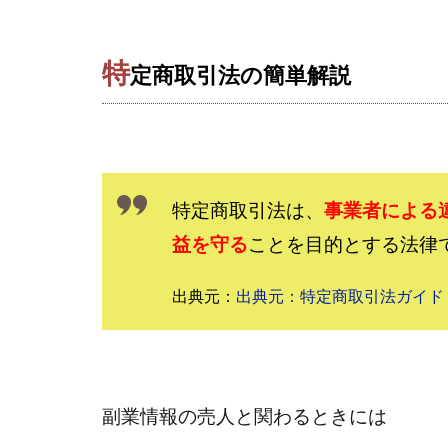
おまかせAI運用
カマAGEインベス
イルカ先生
特
定商取引法の簡単解説
きよとらいふ
クロスリテイリン
VICTOR(ビクター)
Winners Life
特定商取引法は、
事業者による
World Trader Co L
益を守る
ことを目的とする法律
アイランドセブン(I-L
アップライフ
出典元：
出典元：特定商取引法ガイド
アプリで確認する
MONEY QUEEN
BUTTER CASH
chokoっと
C
副業情報の売人と関わるときには
Dan.Inoue(ダン 