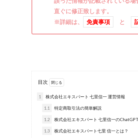
誤った情報が記載されている場
株式会社ライズ
直ぐに修正致します。
株式会社アイリス
※詳細は、
免責事項
と
株式会社Works Ag
株式会社アイコン
株式会社アシスト
株式会社イージー
株式会社オーシャ
特別副業助成金 
目次
波乗り波動論
江面邦彦
清
1
株式会社エキスパート 七里信一 運営情報
無料!カンタン!はや
1.1
特定商取引法の簡単解説
物販ONE(miraise)
1.2
株式会社エキスパート 七里信一のChatGP
株式会社ワイズ
株式会社蝶名林
1.3
株式会社エキスパート七里 信一とは？