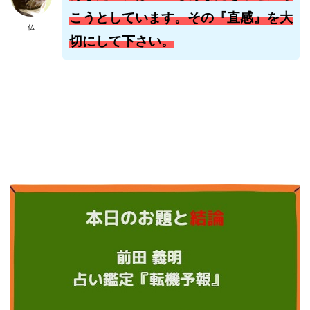
株式会社jカンパニー
株式会社K&H
株式会社LAMP
こうとしています。その『直感』を大
仏
手塚 久典
戸井田拓也
株式会社Stella
切にして下さい。
大川康治
坪井 健
堤 舞尋
塚原健太
塩田沙代
夏目歩美
多田明弘
大原 哲男
大原哲男
大島眞理子
大島領介
大川智宏
坂本よしたか
大森淳弘
大田賢二
大西良幸
天内 碧海
天才トレーダーヤス
天本隼人
天照(アマテラス)プロジェクト
天野 照章
奥野雄二
宇佐美恵那
安藤 仁
坂本桃太郎
坂口健
安達健太朗
合同会社ミドル
合同会社アドバンス
合同会社ウェルファースト
合同会社クラウドジャパン
合同会社サウザントレフト
合同会社サバイバルグランピング
合同会社シームレス
合同会社センス
合同会社チルダワーク
合同会社ナチュ
合同会社ネクストイノベーション