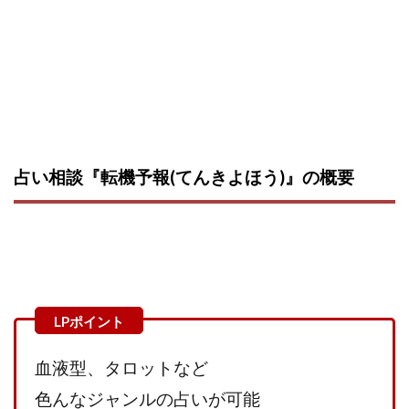
CASHｘCAPTURE運営事務局
ChatGPTセミナー
chokoっと
CIEL(シエル)
CM再生で100万円!
CONNECT(コネクト)
dagen
Dan.Inoue(ダン イノウエ)
Diary(ダイアリー)
BREAKER(ブレイカー)
DTH Co.
EA/Tool
EVER
Everyone(エブリワン)
EXIT MONEY(イグジットマネー)
expand 副業紹介事務局
占い相談『転機予報(てんきよほう)』の概要
FANFARE(ファンファーレ)
fargo(ファーゴ)
FCシステム
feppiness株式会社
Finance Life(ファイナンスライフ)
BTC FIRE(ビットファイヤ)
BPOINT
folio Co. Ltd.
ADVANCE(アドバンス)
【公式】ストック(在宅10Minutes)
【公式】パンド・ラミ
@kiyo
血液型、タロットなど
000万～1億を誰でも目指せる!
000円をGET
色んなジャンルの占いが可能