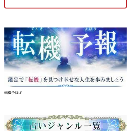
100億円ドリームウィーク2025
10万円GET!!～動画を見て～
2024年最新LINE副業「LIFE」
3問副業 アンケートモニター
Advance Edge
AI YouTuberビジネス講座
Blue Triangle Limited
AI（人工知能）
AI∞所得
AIアプリで稼ぐ/このアプリがすごい
AIサービス(XTOOL)
AI時代の情報発信講座
AI運用サポート
AmazingTick
Amazon
Back Up!!!!運営事務局
Baron
BETTER CHOICE LIMITED
FIRE
FREEDOM(フリーダム)
MONEY LIFE運営事務局
転機予報LP
Ltd.
LIFE Style(ライフスタイル)
LifeCreate合同会社
LINE
LINE JOBNAVI(ジョブナビ)
LINEアンケートに答えて!?
LINEでスタンプ送るだけ
LINEで簡単アンケート
LiNK
LINK(リンク)