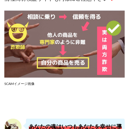
株式会社PROGRESS
株式会社Regene
株式会社Research
株式会社reward
株式会社ROAD
株式会社SD TRUST
株式会社SELLTEC
株式会社Seven stud
株式会社SixSence
株式会社Smart Life
株式会社soleil
株式会社monokoko
株式会社Link Partners
株式会社Axio
株式会社FlowRace
株式会社BANKER6
株式会社Be honest
株式会社Bell tree
株式会社BLOOM
株式会社BLUE
株式会社Continue Marketing LAB
株式会社e-plus
SCAMイメージ画像
株式会社FC
株式会社FEEL
株式会社first
株式会社FrontShine
株式会社Link
株式会社GENERALHAWK
株式会社gleam
株式会社GOLAZO
株式会社greed
株式会社GW
株式会社H・S
株式会社H.S
株式会社ICC
あなたの魂はいつもあなたを幸せに導