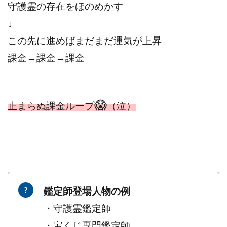
守護霊の存在をほのめかす
ライフデザイン出版合同会社
らくらくできるスマホ副業
↓
リッチ ギャザリング
リッチ ルーラー
この先に進めばまだまだ運気が上昇
リライアンス(Reliance)
ロミオ・ロドリゲス・ジュニア
課金→課金→課金
ワークスフランチャイジーオフィス
ワークホップ(Work Hop)
ワールドリユースシステム
マネーの湖
マックス岩井
なし
😱
フェールNaviシステム
ニューイヤーパラダイス
止まらぬ課金ループ
（泣）
ネオナビ
ネオナビ 我有洋哉
ネオライフPROJECT(プロジェクト)
ネットサーフィンをお金に換える
ネットスター
ハイブリッド・トレード・アカデミア
はじめての資産運用
ハピネスサロン
鑑定師登場人物の例
はるかコーチング
フィアナ
フォトチェッカー
・守護霊鑑定師
マスターピース(MASTER PIECE)
フォトレ
・宝くじ専門鑑定師
フォリオJP(Folio)
ふくぎょうパラダイス