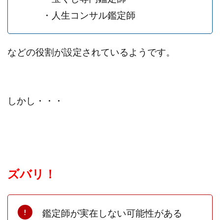
プラチナメソッド2024
ブラックサタン(Black Satan)
・人生コンサル鑑定師
フラットワーク
フリー株式会社
フルーツ(スマホをタップするだけ!?)
ホーム合同会社
などの役割が設定されているようです。
ほったらかしFX運営事務局
マイリスト(My List)
김 가싸
検索
しかし・・・
ズバリ！
鑑定師が実在しない可能性がある