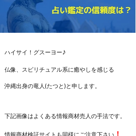
斉藤 敏雄
斎藤 敏雄
新井 孝弘
新井 悠馬
新川卓也
新選組(ガチンコ副業投資)
星野拓馬
望月詩織
暮らしのノマド
最先端スマホワーク
最新AI 5つの錬金術
最短1分で3万円が稼げる即金副業アプリ
最短即日>>高収入
最速PPCアフィリエイト
♪
ハイサイ！グスーヨー
有限会社エステージア
有限会社ユースフルインフォ
有限会社現代
有限会社自由人
望月 光
仏像、スピリチュアル系に癒やしを感じる
株式会社8EIGHT8
株式会社Asset Cube
戸田 亮太
沖縄出身の
竜人(たつと)と申します。
株式会社PRICELESS
株式会社NATURAL NINE
株式会社NEXT LEVEL
株式会社NKcreative
株式会社note
株式会社OMT
株式会社one
株式会社ORIT
株式会社PACHA(パチャ)
下記画像はよくある情報商材売人の手法です。
株式会社PLUM
株式会社Precious.Light
株式会社PRINCELESS
株式会社Logical Forex
！
情報商材検証サイトも同様にご注意下さい