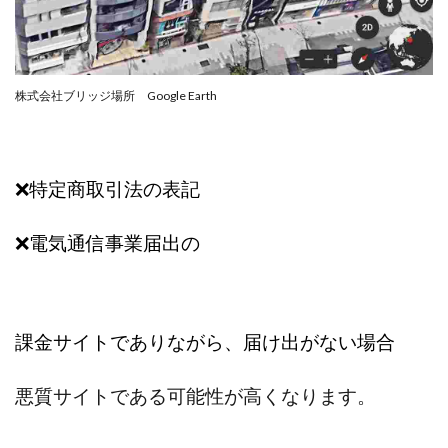
TEDASUKE
The Messiah(ザ・メシア)
THE SAVIOR(ザ・セイバー)
THE SHIP
THE TEAM(ザ チーム)
TIME BANK SYSTEM
TOP WINNER運営事務局
株式会社ブリッジ場所 Google Earth
trialwork365(トライアルワーク365)
trillion
trillion運営事務局
Ubiquitous solution
SIDE JOB REACH(サイドジョブリーチ)
Shinya
❌特定商取引法の表記
United Rich F＆B Limited
pm.T株式会社
❌電気通信事業届出の
NEW PRODUCE(ニュープロデュース)
NEW SHIFT(ニューシフト)
NFT
Ng Man Hin
NOBU
NOVA
OliveX
omezu
Owners(次世代型エンジェル投資)
Parrish
PUZZLE
課金サイトでありながら、届け出がない場合
SHIFT(シフト)
QUICK(クイック)
Re:Born(リボーン)
REGAIN(リゲイン)
悪質サイトである可能性が高くなります。
REVERS(リバース)
RISE UP(ライズアップ)