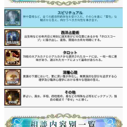
Lisa
Makoto Honda
LEMON(レモン)
manerak
Mari(武島麻里)
MARKET(マーケット)
MASA
Master Piece運営事務局
Masters Bank(マスターズバンク)
MAXIM(マクシム)
METHOD30運営事務局
MGB COMPANY(エムジーピーカンパニー)
MIBC
MIDAS(ミダス)
Life Lead運営事務局
Layla
FREELANCE運営事務局
GRAND SLAM(グランドスラム)
FRONTIER(フロンティア)
FX
FX GO tap
FX King's TRUST
FX/BO
FXミリオネアタワー
FX鬼の手
GAFAシステム
GATE(ゲート)
GB株式会社
GOAL-B
GREAT JOY(グレートジョイ)
Kyouji Sayama
happy-style
Hisanori Teduka
HPR株式会社
HYBRID(ハイブリッド)
IHR
ITS合同会社
JOURNEY（ジャーニー）