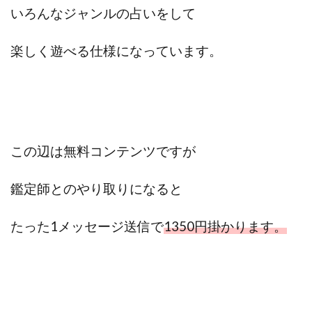
中村健吾
中村友也
中村洸一
中村陽
いろんなジャンルの占いをして
中田光治
中谷司
中野
中野 友貴
楽しく遊べる仕様になっています。
中野愛望
佐藤由規
佐藤隆司
一般財団法人日本投資家育成機構
合同会社Artemis
加藤陸
加藤隆伸
動画を見てGET
動画を見て報酬GET(ゲット)
北野毅
千葉雄介
即金アプリを無料ダウンロードして毎日30
友成 優吾
この辺は無料コンテンツですが
古賀稜
合同会社 RoyalBond
合同会社AZone
加藤浩司
合同会社blue
合同会社CMP
鑑定師とのやり取りになると
合同会社Fans
合同会社first
合同会社Like Factory
合同会社NT
合同会社REEF
合同会社Renaissance
たった1メッセージ送信で
1350円掛かります。
合同会社Smile
合同会社ST
合同会社start moving
加藤浩次
加藤敏行
倉由美希
写真を選んで収益GET
億のゲームチェンジ
億の継承
億り人プロジェクト
儲けの達人FX