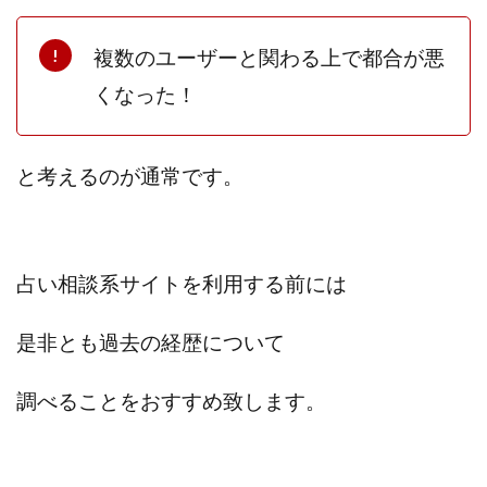
センタービレッジ合同会社
ソウルメイト(SOUL MATE)
ソフト株式会社
タスク詐欺
複数のユーザーと関わる上で都合が悪
スマホふくぎょうのおしごと！
チャプロ
くなった！
ちょこスマ
ちょこっと
ちょこプラ(choco+)
ちょな(蝶名林達也)
どこでもビジネス
トライアル
と考えるのが通常です。
トラスト株式会社
ドリームクラフターズ
ドリームテック合同会社
ドリームワーク
スマホを使って稼ぐ方法
スマホひとつでらくらく副業
占い相談系サイトを利用する前には
トレンド
スマートジョブnet
サクッとお仕事サービス
サクッと毎日5万円
是非とも過去の経歴について
サポーターズファミリー(supporter's family)
サルでも出来る!最新のお金の稼ぎ方
調べることをおすすめ致します。
ジーニアスブラックボックス
スーパースマイル(SUPER SMILE)
スキマ時間で稼ぐ Job Lob
スキマ時間の有効活用