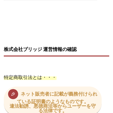
株式会社パワープロモート
株式会社ファナウス
株式会社フィールド
株式会社プラスビジョン
株式会社ブリッジ
株式会社プルミエールエージェント
株式会社ライズ
株式会社キャッツ
株式会社お友達企画
株式会社ラブアンドピース
株式会社アイリス
株式会社TRIBE
株式会社ブリッジ 運営情報の確認
株式会社Ubiquitous Solution
株式会社Uスクウェア
株式会社Works Agency
株式会社WorksAgency
株式会社X-style
株式会社YASAKA
株式会社アート
株式会社アイコン
株式会社アイラボ
特定商取引法とは・・・
株式会社アオヤマ
株式会社オリジナル
株式会社アクト
株式会社アシスト
ネット販売者に記載が義務付けられ
株式会社アシスト・クローバー
株式会社アスク
ている証明書のようなものです。
株式会社アドバンス
株式会社イージー
違法勧誘、悪徳商法等からユーザーを守
る法律です。
株式会社インター
株式会社インラージ