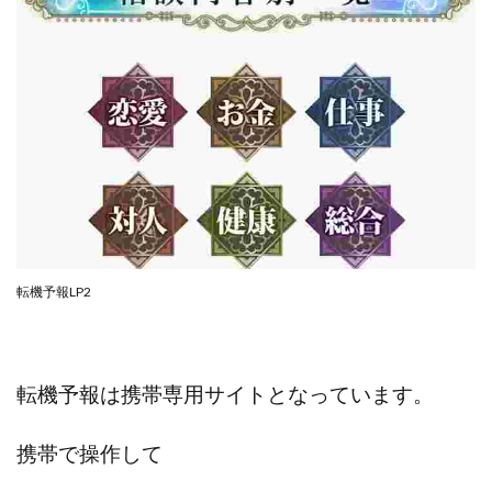
JUPITER運営事務局
Katsutoshi Kumakura
KOJI
KOUTAROU TOMITA
ゴールドラッシュEX
コンサル
合同会社V.S.L
今村雅士
五十嵐
五十嵐レオン
五十嵐瑛太
五十嵐真也
井上瑞希
井上裕貴
井口晃
今 努
今、話題!簡単・最新お仕事サービス!
今すぐ始める副業革命
今瀬 健二
久野愛実
今瀬健二
仮想通貨
仮想通貨Vtuberハク
伊東みさき
伊東弘人
伊藤 弘人
転機予報LP2
会社名 合同会社paradiz
佐竹 良平
佐藤俊幸
佐藤健
佐藤彰洋
二宮瑛士
久保夕貴
佐藤竜
中山 浩昴
三上功太
三上夏治
転機予報は携帯専用サイトとなっています。
三宅常雄
三浦健一
上原真琴
上山 大利
下田隆
世界一カンタンなFXの稼ぎ方
中原 徹
携帯で操作して
中尾龍
中悠太
丸山 徹
中本英
中村 邦明