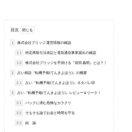
西澤英樹
西田哲朗
話題の最新副業
赤澤天道
近藤かおり
近藤智弘
遠藤 友里子
酒井
金の虎(マネーの虎)
長澤 祐介
金勝(キムマサル)
目次
金子弘給
金子正人
金山莉緒
金本浩
鈴木 孝二
鈴木 翔
鈴木優次郎
鈴木克佳
1
株式会社ブリッジ 運営情報の確認
鈴木翔
鈴村有基
生成AIの学校「飛翔」
1.1
特定商取引法表記と電気通信事業届出の確認
犬神空
株式会社TOKYO STYLE
株式会社ドライブ
1.2
株式会社ブリッジを手掛ける『前田 義明』とは？！
株式会社グロース
株式会社ゲート
2
占い相談『転機予報(てんきよほう)』の概要
株式会社ゴールドレバテック
株式会社サンアイ
2.1
占い『転機予報(てんきよほう)』ネタバレ🤣
株式会社ジョイン
株式会社スパイラル
3
占い『転機予報(てんきよほう)』レビュー＆リーク！
株式会社スマイル
株式会社セカンド
3.1
バックに潜む危険なカラクリ
株式会社タイプ
株式会社チャプター2
3.2
そもそも論でお金と時間を守る
株式会社ナチュラルナイン
株式会社カーロット
株式会社ナレッジ
株式会社ニュース
3.3
結 論
株式会社ネクスト
株式会社ネクト