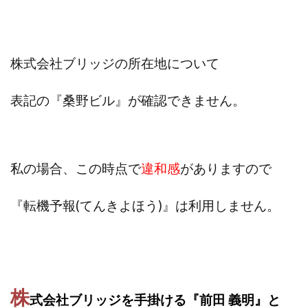
Robert.harry.Ōhno
ROKUYON(ロクヨン)
Rupex Limited
SCM運営事務局
SEVENシステム
SHARE
UBI合同協会サポート
V-System
株式会社ブリッジの所在地について
NEW LIFE!(ニューライフ)
ギガマート株式会社
オプトインアフィリエイト
オプトインアフェリエイト
表記の『桑野ビル』が確認できません。
おまかせAI運用
おむられいか
ガーディアン・トリニティ
カール鈴木
かずくん
カマAGEインベストメンバーズ
かんたんスマホ副業
私の場合、この時点で
違和感
がありますので
かんたん副業
キャッチtheディルハム
イルカ先生
キャリア(CARRIER)
キャリプロ(キャリアプログラム)
『転機予報(てんきよほう)』は利用しません。
キャリプロ運営事務局
きよとらいふ
グッドナビJOB
クニトミ
グランドマスターピースFX
グローバルプロジェクト
クロスリテイリング
クロスリテイリング株式会社
コーチング
エンジェル
イマドキの副業
株
式会社ブリッジを手掛ける『前田 義明』と