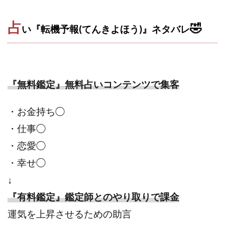
スクエア株式会社
スター・プラチナ
スマート副業
占
🤣
スマホのビジネス
スマート資産形成(LDF)
い『転機予報(てんきよほう)』ネタバレ
スマキャン(SMACAN)
スマナビ.com
スマホ1台でどこでも副収入
スマホアベンジャー
スマホタップだけで
スマホでらくらく副収入アプリ
『無料鑑定』無料占いコンテンツで
集客
スマホで副収入の決定版
スマホで始める在宅生活
スマホで稼げる?【裏ワザ副業】
スマホのおしごと
・お金持ち◯
トレーダーKaibe
ナイトグループ 岡崎
・仕事◯
わずか1日で5万円以上稼ぐ利用者が続出
ゆきや
・恋愛◯
マネパン KOJI
マネロブ
みきお校長
ミユ
ミラクル(MIRACLE)
ミリオネア5
・幸せ◯
ミリオネアチャレンジ
ミリオンラボ(million labo)
↓
ミリチャレ
みんなのハッピーワーク
ゆるリッチ
『有料鑑定』鑑定師とのやり取りで課金
マネーキューピット
ライフアップ(LIFE UP)
運気を上昇させるための助言
ライブアドバイザーカレッジ