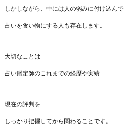
寺澤英明
将軍
小川 和人
小林 実
しかしながら、中には人の弱みに付け込んで
山口英樹
小林よしのり
小林尚美
小林正人
占いを食い物にする人も存在します。
小林雄樹
小森みずき
小泉一浩
少額資金で激安不動産投資
尾崎圭司
山中祐希
山之内リアルエステート株式会社
山口孝志
株式会社STAGE
株式会社STS
合同会社アース
大切なことは
自分の選んだ写真が収益に!!
稲川博紀
空いた時間で高齢者でも稼げる
占い鑑定師のこれまでの経歴や実績
競馬でカンタン副業 運営事務局
竹井佑介
竹原芳美
竹田茉生
米澤 蓮
紀田 奈々未
紫垣英昭
織田慶
臼井穂乃果
秒速のFX スキャルマジック
現在の評判を
舟引佑太
荒木剛志
菅原将悟
華山奈緒子
落合琢哉
葉月らな
藏野 雄哉
藤原飛鳥
しっかり把握してから関わることです。
藤咲優
藤堂 成一
藤堂健一
秘密のテキスト
秋葉 卓也
藤田 陸
畑岡宏光
田中