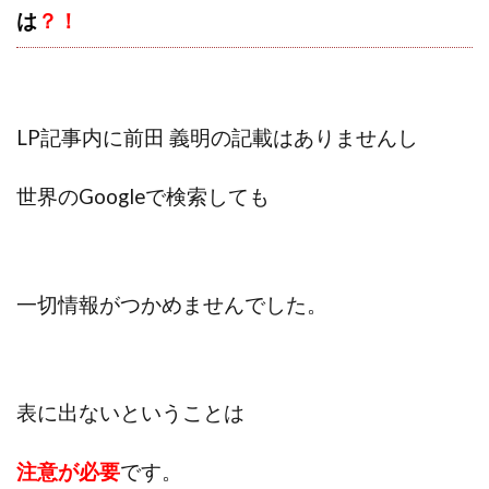
VICTOR(ビクター)
アークAI
VIP LIVE STERAM
は
？！
WILLIAM CULANDOG JOROLAN
Winners Life(ウィナーズライフ)
WINNING ACADEMY(ウイニングアカデミー)
LP記事内に前田 義明の記載はありませんし
Workings(ワーキング)
World Trader Co Ltd
Write UP
Yamashita Takuma
YSK
世界のGoogleで検索しても
ZEXS運営事務局
アイランドセブン(I-LAND 7)
いいね!するだけ
アクシス合同会社
アダルトアフィリエイトクラブ(AAC)
アップライフ
アドネス株式会社
アフェリエイトは稼げない
一切情報がつかめませんでした。
アブダビ先生
アプリ
アプリで確認するだけ
アプリ生活
アモン
アラン・ソリマチ
New Pioneer
MONEY QUEEN(マネークイーン)
表に出ないということは
コア(CORE)
Delta運営サポート事務局
BUTTER CASH(バターキャッシュ)
BUZプロジェクト
注意が必要
です。