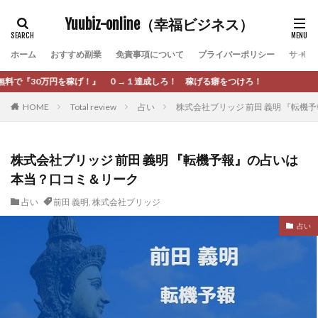
カテゴリー
Yuubiz-online（幸福ビジネス）
ホーム
おすすめ副業
免責事項について
プライバーポリシー
サイト
タグ
 ０→１達成しろ！ 稼げる癖をつけろ！
[公式]マネツク
松永千代
本田
杉本 裕介
HOME
Total review
占い
株式会社ブリッジ 前田 義明 『転
村上翔吾
村岡 大樹
村麻巴香
松尾健一郎
松尾豊
松岡峻亮
松崎リオナ
松木慎也
松澤英二
本当にあったうまい話
松野有希
株式会社ブリッジ 前田 義明 『転機予報』の占いは
本当？口コミ＆リーク
柏木直人
栗原久美子
栗田真一
株式会社 door
株式会社 e-FLAGS
株式会社 FREDERIQS
占い
前田 義明
,
株式会社ブリッジ
株式会社 安藤企画
株式会社 業
株式会社１(イチ)
占い
株式会社8Bee
本橋へいすけ
木村大輔
株式会社Appacle
日給5万円可能なながら感覚の副収入アプリ
投資
投資家 亜依
攝津智洋
放置ISマネー(放置 is money)