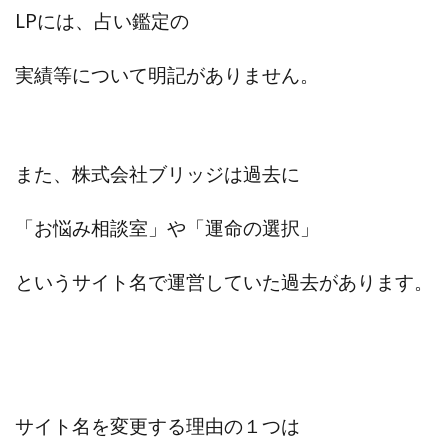
全自動AIシステム(Trading System)
LPには、占い鑑定の
全自動インサイダーROBOT
内藤 洋子
内藤隆児
実績等について明記がありません。
円城寺
写真や動画にいいねするだけ!
写真を送信して報酬GET
写真を選んで安定した収益を！
副業専門オープンチャット
冨永愛理
出口洋平
初心者
前田 義明
前田愛
副業
また、株式会社ブリッジは過去に
副業コンシェルジュ鈴木
副業ネットワーク
「
お悩み相談室
」や「
運命の選択
」
副業の教室事務局
副業ポスト
副業ポスト運営事務局
七里信一
というサイト名で運営していた過去があります。
一般社団法人こころインターナショナル
ザ・プレジデント(THE PRESIDENT)
タートルビジネススクール
スマホ内の画像を送信してカンタン副収入
スマホ副業
スマホ副業ナビ
スマホ副業ナビ(ふくぎょーまいすたー)
サイト名を変更する理由の１つは
スマリッチ(smarich)
センサーズ
センター(center)