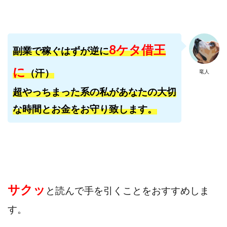
田中 拓哉
田中 旭
田中圭
田中康裕
田中武志
田中絵美
田島俊明
甲斐雅人
町田 信義
白川さやか
福林みずき
益井雅
8ケタ借王
副業で稼ぐはずが逆に
相川奈津妃
相川浩介
相葉はるか
真中 翔
に
（汗）
石井泰裕
石塚 憲史
石山 昌志
石川聡彦
竜人
確定申告
神威(KAMUI)
藤沢琴音
西勇輝
超やっちまった系の私があなたの大切
王 義虎
高橋 秀明
革命毎日3万円!
須藤一寿
な時間とお金をお守り致します。
風間けいご
馬場和義
駒形 哲治
高坂 隆
高柳 卓馬
高柳大輔
高橋 伸行
高橋 守美
高橋優作
長谷川博
高橋優里
高橋悟
高橋拓真
高橋良彰
高橋菜々美
髙野丈
鬼塚尚仁
サクッ
と読んで
手を引くことをおすすめしま
魅惑のFXスキャルシステム「即金1億円ボタン」
黒澤真
す。
黒田勉
齊藤大地
阿部 亮平
長谷川マコト
西崎 薫
金 佳史
西村和之
西森康二