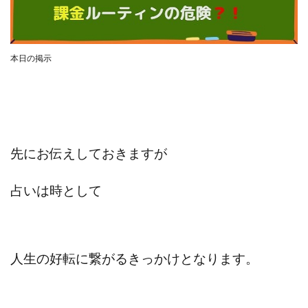
合同会社リバーシブル
坂元雄徳
合同会社リュウシン
合同会社リンク
合同会社リングペイ
吉岡勝利
吉本昌代
本日の掲示
吉江 佑弥
和佐大輔
唐莉萍
國富竜也
在宅のんびリッチ
坂井彰吾
安藤 翔大
安達健太郎
我有洋哉
川崎 渉
山形直樹
山本拓弥(チョゴリ)
山本耕而
岡崎 健二
先にお伝えしておきますが
岡村貴弘
岡田芳弘
島田隆則
嵯峨翔太郎
川原 充将
川口 真子
川端 健太
山崎友也
占いは時として
川端理恵
工藤 総一郎
工藤総一郎
市川 翔平
市川彩子
布施春輝
平野千春
後藤健二
必勝プロジェクト無双
志賀恭介
成田賢治
人生の好転に繋がるきっかけとなります。
山崎隆
山岸祐介
宮光勇次
小川ゆうり
宮地乙十葉
宮本将
宮林 慶次
宮田裕司
富岡 伸成
富樫美月
富永健
富田湧貴