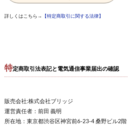
株式会社エキスパート
株式会社オーシャン・ファーム
詳しくはこちら→
【特定商取引に関する法律】
株式会社オタケン
株式会社ラット
株式会社リテラシー
特別副業助成金 夢実現キャンペーン
清原達郎
沖中純一
河村一志
河野真美
波乗りジョニー
波乗り波動論
浅野夕美
浜田雄介
海外運営
深原祥太
清原資産管理グループ
清水 貴裕
江面邦彦
特
定商取引法表記と電気通信事業届出の確認
清水圭一郎
渡辺佳織
湯浅 和弘
滝沢 風香
滝沢賢治
濵田雄介
無料!カンタン!はやっ!誰でも週給35万円GET!!
熊倉 駿介
片山恵美子
物販/せどり/転売
販売会社:株式会社ブリッジ
物販ONE(miraise)
池本 慎一
江上 一機
運営責任者：前田 義明
株式会社リンクス
椿梨沙
株式会社ワーク
所在地：東京都渋谷区神宮前6-23-4 桑野ビル2階
株式会社ワイズ
株式会社ワンダーリアリティ
株式会社仕
株式会社和
株式会社心渡