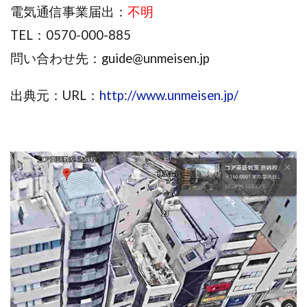
電気通信事業届出：
不明
株式会社蝶名林
株式会社評判
桐生秀臣
桜木
TEL：0570-000-885
森 達郎
楠山高広
永森 航汰
楽々収入アップ
問い合わせ先：
guide@unmeisen.jp
楽天ルーム
榎 恭宏
横村 辰徳
正規のお仕事で年収5
武井 康哲
武田勇吾
出典元：URL：
http://www.unmeisen.jp/
武田章司
毎日安定して稼ぐ！スマホだけですべて完結
毎月簡単収入アップ
水野賢一
合同会社アップステージ
合同会社VSL
【公式】コロコロ・ナタデココ
TADAO YOSHIHARA
SIGN(サイン)
SIGNAL(シグナル)
SKETCH(スケッチ)
SLOW(スロウ)
Smash Works
SONIC(ソニック)
SPARKLE!!(スパークル)
STAR .Company.
STAR.system(スターシステム)
SUPERリベンジャーズ
Technical service Co.
SHYEN GRACE LAURENT INTERNET SERVICES INC