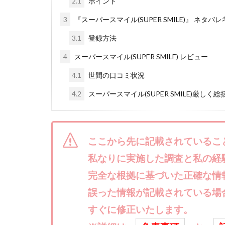
2.1
ポイント
株式会社ライズ
3
『スーパースマイル(SUPER SMILE)』 ネタバ
株式会社アイリス
3.1
登録方法
株式会社Works Ag
4
スーパースマイル(SUPER SMILE) レビュー
株式会社アイコン
株式会社アシスト
4.1
世間の口コミ状況
株式会社イージー
4.2
スーパースマイル(SUPER SMILE)厳しく総
株式会社オーシャ
特別副業助成金 
波乗り波動論
ここから先に記載されているこ
江面邦彦
清
私なりに実施した調査と私の経
無料!カンタン!はや
完全な根拠に基づいた正確な情
物販ONE(miraise)
誤った情報が記載されている場
株式会社ワイズ
すぐに修正いたします。
株式会社蝶名林