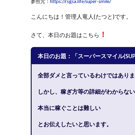
参照元：
https://rsgsa.life/super-smile/
國富竜也
在
こんにちは！
管理人竜人(たつと)です。
山形直樹
山
嵯峨翔太郎
！
さて、
本日のお題はこちら
工藤総一郎
志賀恭介
成
宮林 慶次
宮
本日のお題：「スーパースマイル(SUPE
小川 和人
小
小泉一浩
少
全部ダメと言っているわけではありま
山口孝志
株
空いた時間で高齢
しかし、稼ぎ方等の詳細がわからない
米澤 蓮
紀田
荒木剛志
菅
本当に稼ぐことは難しい
藤堂 成一
藤
とお伝えしたいと思います。
田中 旭
田中
白川さやか