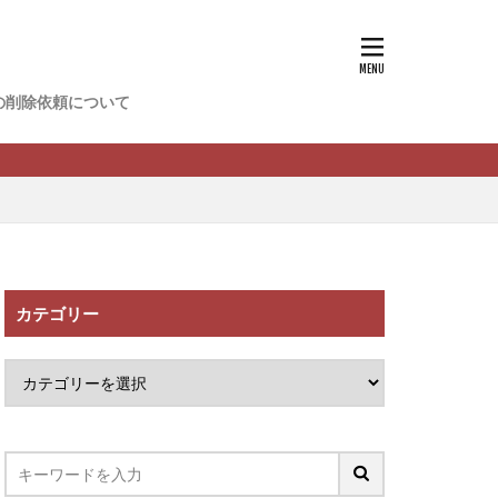
香
松尾健一郎
松野有希
の削除依頼について
FREDERIQS
木村大輔
攝津智洋
川卓也
ーク
PPCアフィリエイト
カテゴリー
望月 光
ATURAL NINE
社one
SELLTEC