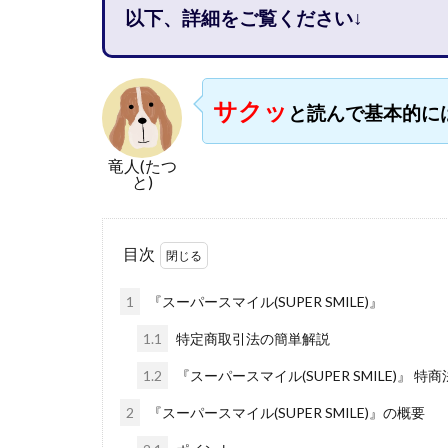
以下、詳細をご覧ください↓
石塚 憲史
高橋 秀明
革
高柳 卓馬
高
サクッ
と読んで基本的に
高橋拓真
高
魅惑のFXスキャ
竜人(たつ
長谷川マコト
と)
話題の最新副業
長澤 祐介
金
目次
鈴木優次郎
株式会社TOKYO ST
1
『スーパースマイル(SUPER SMILE)』
株式会社ゴールド
1.1
特定商取引法の簡単解説
株式会社スマイル
1.2
『スーパースマイル(SUPER SMILE)』 
株式会社ナチュラ
2
『スーパースマイル(SUPER SMILE)』の概要
株式会社ネクスト
株式会社フィール