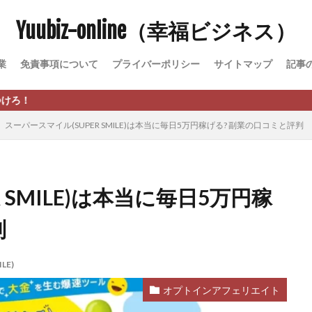
Yuubiz-online（幸福ビジネス）
松永千代
本田
杉本 裕介
村上翔吾
村岡 大樹
村麻巴
峻亮
松崎リオナ
松木慎也
松澤英二
本当にあったうまい話
業
免責事項について
プライバーポリシー
サイトマップ
記事
原久美子
栗田真一
株式会社 door
株式会社 e-FLAGS
株式会社 
株式会社 業
株式会社１(イチ)
株式会社8Bee
本橋へいすけ
日給5万円可能なながら感覚の副収入アプリ
投資
投資家 亜依
スーパースマイル(SUPER SMILE)は本当に毎日5万円稼げる? 副業の口コミと評判
 money)
斉藤 敏雄
斎藤 敏雄
新井 孝弘
新井 悠馬
新
業投資)
星野拓馬
望月詩織
暮らしのノマド
最先端スマホワ
術
最短1分で3万円が稼げる即金副業アプリ
最短即日>>高収入
最速
 SMILE)は本当に毎日5万円稼
ジア
有限会社ユースフルインフォ
有限会社現代
有限会社自由人
判
株式会社Asset Cube
戸田 亮太
株式会社PRICELESS
株式会社N
EL
株式会社NKcreative
株式会社note
株式会社OMT
株式会
LE)
株式会社PACHA(パチャ)
株式会社PLUM
株式会社Precious.Light
SS
株式会社Logical Forex
株式会社PROGRESS
株式会社Regene
オプトインアフェリエイト
株式会社reward
株式会社ROAD
株式会社SD TRUST
株式会社