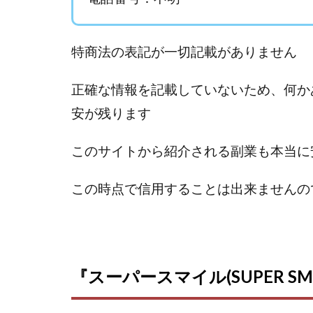
Everyone(エブリ
FANFARE(ファン
Finance Life
特商法の表記が一切記載がありません
ADVANCE(アドバ
000万～1億を誰
正確な情報を記載していないため、何か
2024年最新LINE
安が残ります
Blue Triangle Limi
このサイトから紹介される副業も本当に
AIサービス(XTOOL
Back Up!!!!運営
この時点で信用することは出来ませんの
MONEY LIFE運
LINE JOBNAVI(
LiNK
LINK(
MARKET(マーケッ
『スーパースマイル(SUPER SM
MAXIM(マクシム)
MIDAS(ミダス)