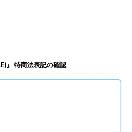
おむられいか
ガーディアン・トリニティ
カール鈴木
かずくん
トメンバーズ
かんたんスマホ副業
かんたん副業
キャッチtheディ
キャリア(CARRIER)
キャリプロ(キャリアプログラム)
キャリプロ運営事
グッドナビJOB
クニトミ
グランドマスターピースFX
グローバ
グ
クロスリテイリング株式会社
コーチング
エンジェル
イマ
アークAI
VIP LIVE STERAM
WILLIAM CULANDOG JOROLAN
(ウィナーズライフ)
WINNING ACADEMY(ウイニングアカデミー)
Workings
td
Write UP
Yamashita Takuma
YSK
ZEXS運営事務局
ILE)』 特商法表記の確認
AND 7)
いいね!するだけ
アクシス合同会社
アダルトアフィリエイ
アドネス株式会社
アフェリエイトは稼げない
アブダビ先生
アプ
だけ
アプリ生活
アモン
アラン・ソリマチ
New Pioneer
(マネークイーン)
コア(CORE)
Delta運営サポート事務局
(バターキャッシュ)
BUZプロジェクト
CASHｘCAPTURE運営事務局
C
IEL(シエル)
CM再生で100万円!
CONNECT(コネクト)
dagen
イノウエ)
Diary(ダイアリー)
BREAKER(ブレイカー)
DTH Co.
EA