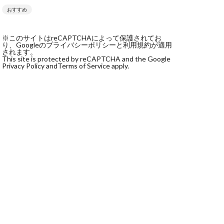
おすすめ
社monokoko
会社Be honest
※このサイトはreCAPTCHAによって保護されてお
株式会社e-plus
り、Googleのプライバシーポリシーと利用規約が適用
されます。
This site is protected by reCAPTCHA and the Google
Privacy Policy and
Terms of Service apply.
式会社GW
株式会社LAMP
健太
塩田沙代
宏
天本隼人
本桃太郎
スト
ン
輔
唐莉萍