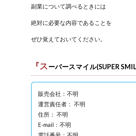
おまかせAI運用
副業について調べるときには
カマAGEインベス
イルカ先生
絶対に必要な内容であることを
きよとらいふ
クロスリテイリン
ぜひ覚えておいてください。
VICTOR(ビクター)
Winners Life
『ス
World Trader Co L
ーパースマイル(SUPER SM
アイランドセブン(I-L
アップライフ
アプリで確認する
販売会社：不明
MONEY QUEEN
運営責任者： 不明
BUTTER CASH
住所： 不明
chokoっと
C
E-mail：不明
Dan.Inoue(ダン 
電話番号：不明