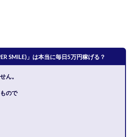
宅のんびリッチ
坂井彰吾
安藤 翔大
安達健太郎
我有洋哉
本拓弥(チョゴリ)
山本耕而
岡崎 健二
岡村貴弘
岡田芳弘
川原 充将
川口 真子
川端 健太
山崎友也
川端理恵
工藤
市川 翔平
市川彩子
布施春輝
平野千春
後藤健二
必勝プ
田賢治
山崎隆
山岸祐介
宮光勇次
小川ゆうり
宮地乙十
田裕司
富岡 伸成
富樫美月
富永健
富田湧貴
寺澤英明
R SMILE)」は本当に毎日5万円稼げる？
林 実
山口英樹
小林よしのり
小林尚美
小林正人
小林
額資金で激安不動産投資
尾崎圭司
山中祐希
山之内リアルエステー
せん。
式会社STAGE
株式会社STS
合同会社アース
自分の選んだ写真が収益
者でも稼げる
競馬でカンタン副業 運営事務局
竹井佑介
竹原芳美
もので
 奈々未
紫垣英昭
織田慶
臼井穂乃果
秒速のFX スキャルマジ
原将悟
華山奈緒子
落合琢哉
葉月らな
藏野 雄哉
藤原飛
堂健一
秘密のテキスト
秋葉 卓也
藤田 陸
畑岡宏光
田
圭
田中康裕
田中武志
田中絵美
田島俊明
甲斐雅人
福林みずき
益井雅
相川奈津妃
相川浩介
相葉はるか
真