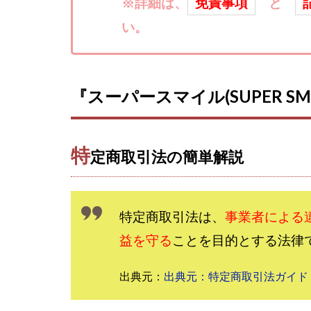
楽々収入アップ
※詳細は、
免責事項
と
武田章司
毎
い。
合同会社アップス
SIGN(サイン)
SONIC(ソニック)
『スーパースマイル(SUPER SMI
SUPERリベンジャ
TEDASUKE
TIME BANK SYST
特
定商取引法の簡単解説
trillion運営事務局
United Rich F＆B L
NFT
Ng Man
特定商取引法は、
事業者による
Parrish
PUZ
益を守る
ことを目的とする法律
REVERS(リバース)
SCM運営事務局
出典元：
出典元：特定商取引法ガイド
NEW LIFE!(ニュ