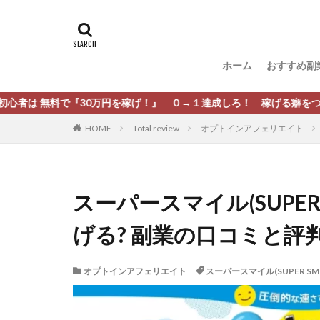
タグ
[公式]マネツク
松尾豊
松岡
ホーム
おすすめ副
柏木直人
栗
株式会社 安藤企画
30万円を稼げ！』 ０→１達成しろ！ 稼げる癖をつけろ！
株式会社Appacle
HOME
Total review
オプトインアフェリエイト
放置ISマネー(放置 is
新選組(ガチンコ副
最新AI 5つの錬金
スーパースマイル(SUPER
有限会社エステー
げる? 副業の口コミと評
株式会社8EIGHT8
株式会社NEXT LEV
オプトインアフェリエイト
スーパースマイル(SUPER SMI
株式会社ORIT
株式会社PRINCELE
株式会社Research