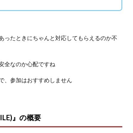
ワン)
EXIT MONEY(イグジットマネー)
expand 副業紹介事務局
ファーレ)
fargo(ファーゴ)
FCシステム
feppiness株式会社
(ファイナンスライフ)
BTC FIRE(ビットファイヤ)
BPOINT
folio Co. Ltd.
ンス)
【公式】ストック(在宅10Minutes)
【公式】パンド・ラミ
@k
でも目指せる!
000円をGET
100億円ドリームウィーク2025
10万円
あったときにちゃんと対応してもらえるのか不
副業「LIFE」
3問副業 アンケートモニター
Advance Edge
AI You
ted
AI（人工知能）
AI∞所得
AIアプリで稼ぐ/このアプリがすごい
安全なのか心配ですね
)
AI時代の情報発信講座
AI運用サポート
AmazingTick
Amaz
事務局
Baron
BETTER CHOICE LIMITED
FIRE
FREEDOM(フリ
で、参加はおすすめしません
営事務局
Ltd.
LIFE Style(ライフスタイル)
LifeCreate合同会社
L
ジョブナビ)
LINEアンケートに答えて!?
LINEでスタンプ送るだけ
LI
リンク)
Lisa
Makoto Honda
LEMON(レモン)
manerak
ト)
MASA
Master Piece運営事務局
Masters Bank(マスターズバン
ILE)』の概要
METHOD30運営事務局
MGB COMPANY(エムジーピーカンパニー)
Life Lead運営事務局
Layla
FREELANCE運営事務局
GRAND S