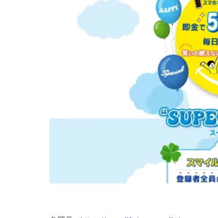
株式会社Seven stu
株式会社Link Partn
株式会社Bell tree
株式会社FC
株式会社GENERAL
株式会社H・S
手塚 久典
戸
夏目歩美
多
坂本よしたか
天照(アマテラス)
坂口健
安達
合同会社クラウド
合同会社シームレ
合同会社ネクスト
合同会社リンク