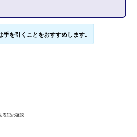
石山 昌志
石川聡彦
確定申告
神威(KAMUI)
藤沢琴音
西
命毎日3万円!
須藤一寿
風間けいご
馬場和義
駒形 哲治
柳大輔
高橋 伸行
高橋 守美
高橋優作
長谷川博
高橋優
は手を引くことをおすすめします。
橋良彰
高橋菜々美
髙野丈
鬼塚尚仁
ルシステム「即金1億円ボタン」
黒澤真
黒田勉
齊藤大地
阿部
西崎 薫
金 佳史
西村和之
西森康二
西澤英樹
西田哲
赤澤天道
近藤かおり
近藤智弘
遠藤 友里子
酒井
金
勝(キムマサル)
金子弘給
金子正人
金山莉緒
金本浩
鈴
鈴木克佳
鈴木翔
鈴村有基
生成AIの学校「飛翔」
犬神空
YLE
株式会社ドライブ
株式会社グロース
株式会社ゲート
レバテック
株式会社サンアイ
株式会社ジョイン
株式会社スパイラ
株式会社セカンド
株式会社タイプ
株式会社チャプター2
特商法表記の確認
ルナイン
株式会社カーロット
株式会社ナレッジ
株式会社ニュース
株式会社ネクト
株式会社パワープロモート
株式会社ファナウス
ド
株式会社プラスビジョン
株式会社ブリッジ
株式会社プルミエー