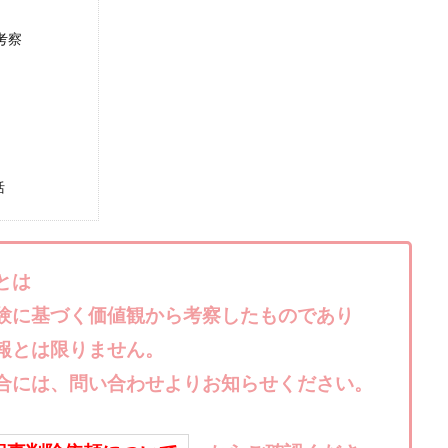
株式会社キャッツ
株式会社お友達企画
株式会社ラブアンドピース
レ考察
株式会社TRIBE
株式会社Ubiquitous Solution
株式会社Uスクウェ
ency
株式会社WorksAgency
株式会社X-style
株式会社YASAKA
株式会社アイラボ
株式会社アオヤマ
株式会社オリジナル
株
株式会社アシスト・クローバー
株式会社アスク
株式会社アドバン
株式会社インター
株式会社インラージ
株式会社エキスパート
括
ン・ファーム
株式会社オタケン
株式会社ラット
株式会社リテラシ
夢実現キャンペーン
清原達郎
沖中純一
河村一志
河野真美
浅野夕美
浜田雄介
海外運営
深原祥太
清原資産管理グルー
とは
水圭一郎
渡辺佳織
湯浅 和弘
滝沢 風香
滝沢賢治
濵田
験に基づく価値観から考察したものであり
っ!誰でも週給35万円GET!!
熊倉 駿介
片山恵美子
物販/せどり/
報とは限りません。
池本 慎一
江上 一機
株式会社リンクス
椿梨沙
株式会
合には、問い合わせよりお知らせください。
株式会社ワンダーリアリティ
株式会社仕
株式会社和
株式会社
株式会社評判
桐生秀臣
桜木
森 達郎
楠山高広
永森