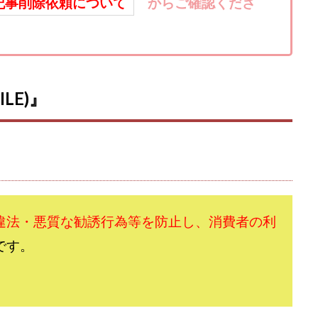
楽天ルーム
榎 恭宏
横村 辰徳
正規のお仕事で年収5
武井
記事削除依頼について
からご確認くださ
日安定して稼ぐ！スマホだけですべて完結
毎月簡単収入アップ
水野賢一
テージ
合同会社VSL
【公式】コロコロ・ナタデココ
TADAO YOSH
SIGNAL(シグナル)
SKETCH(スケッチ)
SLOW(スロウ)
Smash Wor
SPARKLE!!(スパークル)
STAR .Company.
STAR.system(スターシス
LE)』
ーズ
Technical service Co.
SHYEN GRACE LAURENT INTERNET SERVICES
The Messiah(ザ・メシア)
THE SAVIOR(ザ・セイバー)
THE SHIP
TH
EM
TOP WINNER運営事務局
trialwork365(トライアルワーク365)
tr
Ubiquitous solution
SIDE JOB REACH(サイドジョブリーチ)
Shinya
imited
pm.T株式会社
NEW PRODUCE(ニュープロデュース)
NEW 
 Hin
NOBU
NOVA
OliveX
omezu
Owners(次世代型
違法・悪質な勧誘行為等を防止し、消費者の利
ZLE
SHIFT(シフト)
QUICK(クイック)
Re:Born(リボーン)
RE
です。
RISE UP(ライズアップ)
Robert.harry.Ōhno
ROKUYON(ロクヨン)
SEVENシステム
SHARE
UBI合同協会サポート
V-System
ーライフ)
ギガマート株式会社
オプトインアフィリエイト
オプトイ