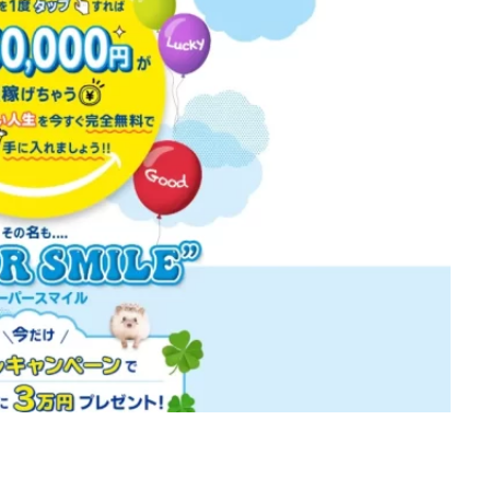
d
株式会社SixSence
株式会社Smart Life
株式会社soleil
株式会
ers
株式会社Axio
株式会社FlowRace
株式会社BANKER6
株式
株式会社BLOOM
株式会社BLUE
株式会社Continue Marketing LAB
株式会社FEEL
株式会社first
株式会社FrontShine
株式会社Link
HAWK
株式会社gleam
株式会社GOLAZO
株式会社greed
株
株式会社H.S
株式会社ICC
株式会社jカンパニー
株式会社K&H
井田拓也
株式会社Stella
大川康治
坪井 健
堤 舞尋
塚原
田明弘
大原 哲男
大原哲男
大島眞理子
大島領介
大川智
大森淳弘
大田賢二
大西良幸
天内 碧海
天才トレーダーヤス
プロジェクト
天野 照章
奥野雄二
宇佐美恵那
安藤 仁
坂
健太朗
合同会社ミドル
合同会社アドバンス
合同会社ウェルファー
ジャパン
合同会社サウザントレフト
合同会社サバイバルグランピング
ス
合同会社センス
合同会社チルダワーク
合同会社ナチュ
イノベーション
合同会社リバーシブル
坂元雄徳
合同会社リュウシ
合同会社リングペイ
吉岡勝利
吉本昌代
吉江 佑弥
和佐大