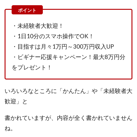
VICTOR(ビクター)
アークAI
VIP LIVE STERAM
WILLIAM CULANDOG JOROLAN
Winners Life(ウィナーズライフ)
・未経験者大歓迎！
WINNING ACADEMY(ウイニングアカデミー)
・1日10分のスマホ操作でOK！
Workings(ワーキング)
World Trader Co Ltd
・目指すは月々1万円～300万円収入UP
Write UP
Yamashita Takuma
YSK
・ビギナー応援キャンペーン！最大8万円分
ZEXS運営事務局
アイランドセブン(I-LAND 7)
いいね!するだけ
アクシス合同会社
をプレゼント！
アダルトアフィリエイトクラブ(AAC)
アップライフ
アドネス株式会社
アフェリエイトは稼げない
いろいろなところに「かんたん」や「未経験者大
アブダビ先生
アプリ
アプリで確認するだけ
歓迎」と
アプリ生活
アモン
アラン・ソリマチ
New Pioneer
MONEY QUEEN(マネークイーン)
書かれていますが、内容が全く書かれていません
コア(CORE)
Delta運営サポート事務局
ね。
BUTTER CASH(バターキャッシュ)
BUZプロジェクト