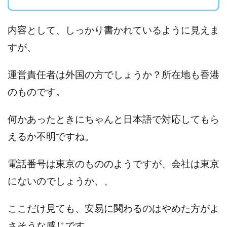
株式会社パワープロモート
株式会社ファナウス
株式会社フィールド
株式会社プラスビジョン
内容として、しっかり書かれているように見えま
株式会社ブリッジ
株式会社プルミエールエージェント
すが、
株式会社ライズ
株式会社キャッツ
運営責任者は外国の方でしょうか？
所在地も香港
株式会社お友達企画
株式会社ラブアンドピース
株式会社アイリス
株式会社TRIBE
のものです
。
株式会社Ubiquitous Solution
株式会社Uスクウェア
何かあったときにちゃんと日本語で対応してもら
株式会社Works Agency
株式会社WorksAgency
株式会社X-style
株式会社YASAKA
株式会社アート
えるか不明ですね。
株式会社アイコン
株式会社アイラボ
電話番号は東京のもののようですが、会社は東京
株式会社アオヤマ
株式会社オリジナル
にないのでしょうか、、
株式会社アクト
株式会社アシスト
株式会社アシスト・クローバー
株式会社アスク
ここだけ見ても、安易に関わるのはやめた方がよ
株式会社アドバンス
株式会社イージー
さそうな感じです。
株式会社インター
株式会社インラージ