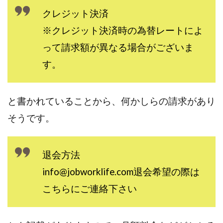
全自動AIシステム(Trading System)
クレジット決済
全自動インサイダーROBOT
内藤 洋子
内藤隆児
※クレジット決済時の為替レートによ
円城寺
写真や動画にいいねするだけ!
って請求額が異なる場合がございま
写真を送信して報酬GET
写真を選んで安定した収益を！
す。
副業専門オープンチャット
冨永愛理
出口洋平
初心者
前田 義明
前田愛
副業
副業コンシェルジュ鈴木
副業ネットワーク
と書かれていることから、何かしらの請求があり
副業の教室事務局
副業ポスト
そうです。
副業ポスト運営事務局
七里信一
一般社団法人こころインターナショナル
退会⽅法
ザ・プレジデント(THE PRESIDENT)
info@jobworklife.com
退会希望の際は
タートルビジネススクール
こちらにご連絡下さい
スマホ内の画像を送信してカンタン副収入
スマホ副業
スマホ副業ナビ
スマホ副業ナビ(ふくぎょーまいすたー)
スマリッチ(smarich)
センサーズ
センター(center)