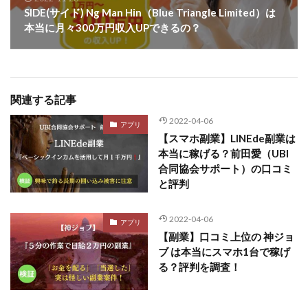
SIDE(サイド) Ng Man Hin（Blue Triangle Limited）は
本当に月々300万円収入UPできるの？
関連する記事
2022-04-06
アプリ
【スマホ副業】LINEde副業は
本当に稼げる？前田愛（UBI
合同協会サポート）の口コミ
と評判
2022-04-06
アプリ
【副業】口コミ上位の 神ジョ
ブ は本当にスマホ1台で稼げ
る？評判を調査！