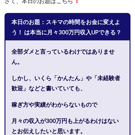
！
さて、
本日のお題はこちら
株式会社PROGRESS
株式会社Regene
株式会社Research
株式会社reward
株式会社ROAD
本日のお題：スキマの時間をお金に変えよ
株式会社SD TRUST
株式会社SELLTEC
株式会社Seven stud
株式会社SixSence
う！ は本当に月々300万円収入UPできる？
株式会社Smart Life
株式会社soleil
株式会社monokoko
株式会社Link Partners
全部ダメと言っているわけではありませ
株式会社Axio
株式会社FlowRace
ん。
株式会社BANKER6
株式会社Be honest
株式会社Bell tree
株式会社BLOOM
株式会社BLUE
しかし、いくら「かんたん」や「未経験者
株式会社Continue Marketing LAB
株式会社e-plus
歓迎」などと
書いていても、
株式会社FC
株式会社FEEL
株式会社first
株式会社FrontShine
株式会社Link
稼ぎ方や実績がわからないもので
株式会社GENERALHAWK
株式会社gleam
月々の収入が300万円も上がるわけはない
株式会社GOLAZO
株式会社greed
株式会社GW
と
お伝えしたいと思います。
株式会社H・S
株式会社H.S
株式会社ICC