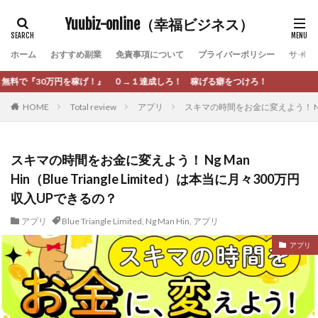
カテゴリー
Yuubiz-online（幸福ビジネス）
ホーム
おすすめ副業
免責事項について
プライバーポリシー
サイト
タグ
→１達成しろ！ 稼げる癖をつけろ！
[公式]マネツク
松永千代
本田
杉本 裕介
HOME
Total review
アプリ
スキマの時間をお金に変えよう！ Ng Ma
村上翔吾
村岡 大樹
村麻巴香
松尾健一郎
松尾豊
松岡峻亮
松崎リオナ
松木慎也
松澤英二
本当にあったうまい話
松野有希
スキマの時間をお金に変えよう！ Ng Man
Hin（Blue Triangle Limited）は本当に月々300万円
柏木直人
栗原久美子
栗田真一
株式会社 door
収入UPできるの？
株式会社 e-FLAGS
株式会社 FREDERIQS
株式会社 安藤企画
株式会社 業
株式会社１(イチ)
アプリ
Blue Triangle Limited
,
Ng Man Hin
,
アプリ
株式会社8Bee
本橋へいすけ
木村大輔
アプリ
株式会社Appacle
日給5万円可能なながら感覚の副収入アプリ
投資
投資家 亜依
攝津智洋
放置ISマネー(放置 is money)