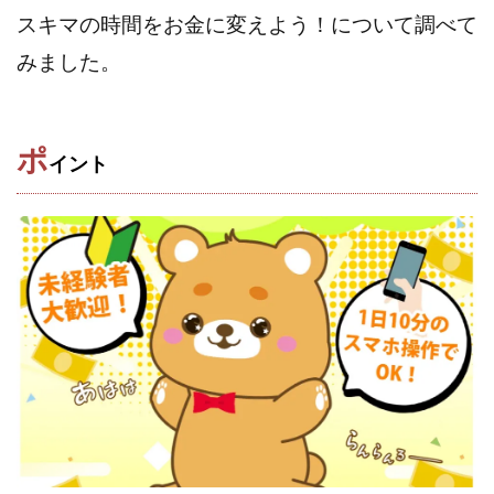
Robert.harry.Ōhno
ROKUYON(ロクヨン)
スキマの時間をお金に変えよう！について調べて
Rupex Limited
SCM運営事務局
SEVENシステム
みました。
SHARE
UBI合同協会サポート
V-System
NEW LIFE!(ニューライフ)
ギガマート株式会社
オプトインアフィリエイト
オプトインアフェリエイト
ポ
イント
おまかせAI運用
おむられいか
ガーディアン・トリニティ
カール鈴木
かずくん
カマAGEインベストメンバーズ
かんたんスマホ副業
かんたん副業
キャッチtheディルハム
イルカ先生
キャリア(CARRIER)
キャリプロ(キャリアプログラム)
キャリプロ運営事務局
きよとらいふ
グッドナビJOB
クニトミ
グランドマスターピースFX
グローバルプロジェクト
クロスリテイリング
クロスリテイリング株式会社
コーチング
エンジェル
イマドキの副業