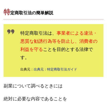
田中 拓哉
田中 旭
田中圭
田中康裕
特
定商取引法の簡単解説
田中武志
田中絵美
田島俊明
甲斐雅人
町田 信義
白川さやか
福林みずき
益井雅
相川奈津妃
相川浩介
相葉はるか
真中 翔
特定商取引法は、
事業者による違法・
石井泰裕
石塚 憲史
石山 昌志
石川聡彦
悪質な勧誘行為等を防止し、消費者の
確定申告
神威(KAMUI)
藤沢琴音
西勇輝
王 義虎
高橋 秀明
革命毎日3万円!
須藤一寿
利益を守る
ことを目的とする法律で
風間けいご
馬場和義
駒形 哲治
高坂 隆
す。
高柳 卓馬
高柳大輔
高橋 伸行
高橋 守美
出典元：
出典元：特定商取引法ガイド
高橋優作
長谷川博
高橋優里
高橋悟
高橋拓真
高橋良彰
高橋菜々美
髙野丈
鬼塚尚仁
副業について調べるときには
魅惑のFXスキャルシステム「即金1億円ボタン」
黒澤真
絶対に必要な内容であることを
黒田勉
齊藤大地
阿部 亮平
長谷川マコト
西崎 薫
金 佳史
西村和之
西森康二