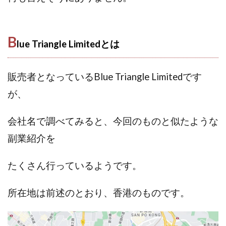
株式会社蝶名林
株式会社評判
桐生秀臣
桜木
森 達郎
楠山高広
永森 航汰
楽々収入アップ
B
lue Triangle Limitedとは
楽天ルーム
榎 恭宏
横村 辰徳
正規のお仕事で年収5
武井 康哲
武田勇吾
販売者となっているBlue Triangle Limitedです
武田章司
毎日安定して稼ぐ！スマホだけですべて完結
毎月簡単収入アップ
水野賢一
が、
合同会社アップステージ
合同会社VSL
会社名で調べてみると、今回のものと似たような
【公式】コロコロ・ナタデココ
TADAO YOSHIHARA
SIGN(サイン)
SIGNAL(シグナル)
SKETCH(スケッチ)
副業紹介を
SLOW(スロウ)
Smash Works
SONIC(ソニック)
たくさん行っているようです。
SPARKLE!!(スパークル)
STAR .Company.
STAR.system(スターシステム)
SUPERリベンジャーズ
所在地は前述のとおり、香港のものです。
Technical service Co.
SHYEN GRACE LAURENT INTERNET SERVICES INC