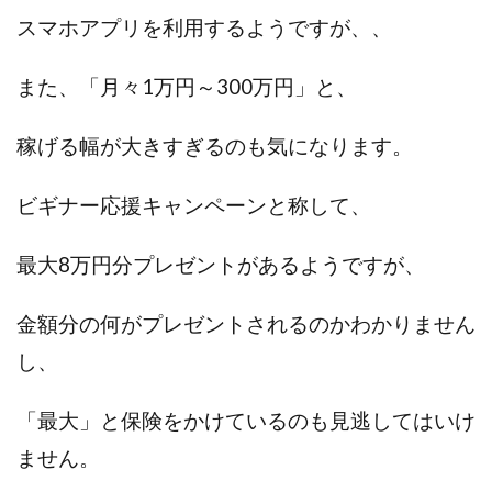
CASHｘCAPTURE運営事務局
ChatGPTセミナー
スマホアプリを利用するようですが、、
chokoっと
CIEL(シエル)
CM再生で100万円!
CONNECT(コネクト)
dagen
また、「月々1万円～300万円」と、
Dan.Inoue(ダン イノウエ)
Diary(ダイアリー)
BREAKER(ブレイカー)
DTH Co.
EA/Tool
稼げる幅が大きすぎるのも気になります。
EVER
Everyone(エブリワン)
ビギナー応援キャンペーンと称して、
EXIT MONEY(イグジットマネー)
expand 副業紹介事務局
FANFARE(ファンファーレ)
fargo(ファーゴ)
最大8万円分プレゼントがあるようですが、
FCシステム
feppiness株式会社
Finance Life(ファイナンスライフ)
金額分の何がプレゼントされるのかわかりません
BTC FIRE(ビットファイヤ)
BPOINT
folio Co. Ltd.
し、
ADVANCE(アドバンス)
【公式】ストック(在宅10Minutes)
「最大」と保険をかけているのも見逃してはいけ
【公式】パンド・ラミ
@kiyo
ません。
000万～1億を誰でも目指せる!
000円をGET