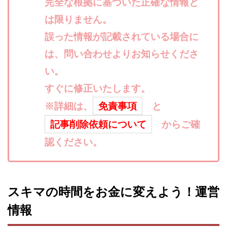
完全な根拠に基づいた正確な情報と
寺澤英明
将軍
小川 和人
小林 実
は限りません。
山口英樹
小林よしのり
小林尚美
小林正人
誤った情報が記載されている場合に
小林雄樹
小森みずき
小泉一浩
は、問い合わせよりお知らせくださ
少額資金で激安不動産投資
尾崎圭司
山中祐希
い。
山之内リアルエステート株式会社
山口孝志
株式会社STAGE
株式会社STS
合同会社アース
すぐに修正いたします。
自分の選んだ写真が収益に!!
稲川博紀
※詳細は、
免責事項
と
空いた時間で高齢者でも稼げる
記事削除依頼について
からご確
競馬でカンタン副業 運営事務局
竹井佑介
竹原芳美
認ください。
竹田茉生
米澤 蓮
紀田 奈々未
紫垣英昭
織田慶
臼井穂乃果
秒速のFX スキャルマジック
舟引佑太
荒木剛志
菅原将悟
華山奈緒子
スキマの時間をお金に変えよう！運営
落合琢哉
葉月らな
藏野 雄哉
藤原飛鳥
情報
藤咲優
藤堂 成一
藤堂健一
秘密のテキスト
秋葉 卓也
藤田 陸
畑岡宏光
田中