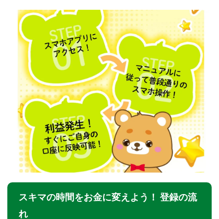
Lisa
Makoto Honda
LEMON(レモン)
manerak
Mari(武島麻里)
MARKET(マーケット)
MASA
Master Piece運営事務局
Masters Bank(マスターズバンク)
MAXIM(マクシム)
METHOD30運営事務局
MGB COMPANY(エムジーピーカンパニー)
MIBC
MIDAS(ミダス)
Life Lead運営事務局
Layla
FREELANCE運営事務局
GRAND SLAM(グランドスラム)
FRONTIER(フロンティア)
FX
FX GO tap
FX King's TRUST
FX/BO
FXミリオネアタワー
FX鬼の手
GAFAシステム
GATE(ゲート)
GB株式会社
GOAL-B
GREAT JOY(グレートジョイ)
Kyouji Sayama
happy-style
Hisanori Teduka
スキマの時間をお金に変えよう！ 登録の流
HPR株式会社
HYBRID(ハイブリッド)
IHR
ITS合同会社
JOURNEY（ジャーニー）
れ