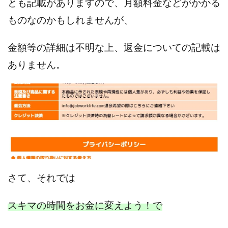
とも記載がありますので、月額料金などがかかる
センタービレッジ合同会社
ソウルメイト(SOUL MATE)
ものなのかもしれませんが、
ソフト株式会社
タスク詐欺
スマホふくぎょうのおしごと！
チャプロ
金額等の詳細は不明な上、返金についての記載は
ちょこスマ
ちょこっと
ちょこプラ(choco+)
ありません。
ちょな(蝶名林達也)
どこでもビジネス
トライアル
トラスト株式会社
ドリームクラフターズ
ドリームテック合同会社
ドリームワーク
スマホを使って稼ぐ方法
スマホひとつでらくらく副業
トレンド
スマートジョブnet
サクッとお仕事サービス
サクッと毎日5万円
サポーターズファミリー(supporter's family)
さて、
それでは
サルでも出来る!最新のお金の稼ぎ方
ジーニアスブラックボックス
スキマの時間をお金に変えよう！で
スーパースマイル(SUPER SMILE)
スキマ時間で稼ぐ Job Lob
スキマ時間の有効活用