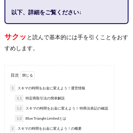
株式会社jカンパニー
株式会社K&H
株式会社LAMP
以下、詳細をご覧ください↓
手塚 久典
戸井田拓也
株式会社Stella
大川康治
坪井 健
堤 舞尋
塚原健太
塩田沙代
夏目歩美
多田明弘
大原 哲男
サクッ
と読んで基本的には手を引くことをおす
大原哲男
大島眞理子
大島領介
大川智宏
すめします。
坂本よしたか
大森淳弘
大田賢二
大西良幸
天内 碧海
天才トレーダーヤス
天本隼人
天照(アマテラス)プロジェクト
天野 照章
奥野雄二
目次
宇佐美恵那
安藤 仁
坂本桃太郎
坂口健
安達健太朗
合同会社ミドル
合同会社アドバンス
1
スキマの時間をお金に変えよう！運営情報
合同会社ウェルファースト
合同会社クラウドジャパン
1.1
特定商取引法の簡単解説
合同会社サウザントレフト
1.2
スキマの時間をお金に変えよう！ 特商法表記の確認
合同会社サバイバルグランピング
合同会社シームレス
1.3
Blue Triangle Limitedとは
合同会社センス
合同会社チルダワーク
2
スキマの時間をお金に変えよう！の概要
合同会社ナチュ
合同会社ネクストイノベーション