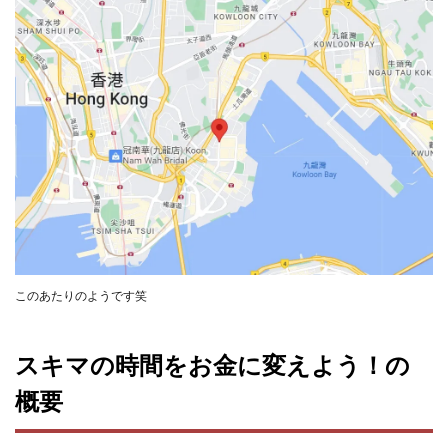
TEDASUKE
The Messiah(ザ・メシア)
THE SAVIOR(ザ・セイバー)
THE SHIP
THE TEAM(ザ チーム)
TIME BANK SYSTEM
TOP WINNER運営事務局
trialwork365(トライアルワーク365)
trillion
trillion運営事務局
Ubiquitous solution
SIDE JOB REACH(サイドジョブリーチ)
Shinya
United Rich F＆B Limited
pm.T株式会社
NEW PRODUCE(ニュープロデュース)
NEW SHIFT(ニューシフト)
NFT
Ng Man Hin
このあたりのようです笑
NOBU
NOVA
OliveX
omezu
Owners(次世代型エンジェル投資)
Parrish
PUZZLE
スキマの時間をお金に変えよう！の
SHIFT(シフト)
QUICK(クイック)
Re:Born(リボーン)
REGAIN(リゲイン)
概要
REVERS(リバース)
RISE UP(ライズアップ)