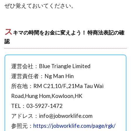
ぜひ覚えておいてください。
西澤英樹
西田哲朗
話題の最新副業
赤澤天道
近藤かおり
近藤智弘
遠藤 友里子
酒井
金の虎(マネーの虎)
長澤 祐介
金勝(キムマサル)
ス
キマの時間をお金に変えよう！ 特商法表記の確
金子弘給
金子正人
金山莉緒
金本浩
認
鈴木 孝二
鈴木 翔
鈴木優次郎
鈴木克佳
鈴木翔
鈴村有基
生成AIの学校「飛翔」
犬神空
株式会社TOKYO STYLE
株式会社ドライブ
運営会社：Blue Triangle Limited
株式会社グロース
株式会社ゲート
運営責任者：Ng Man Hin
株式会社ゴールドレバテック
株式会社サンアイ
所在地：RM C21,10/F.,21Ma Tau Wai
株式会社ジョイン
株式会社スパイラル
株式会社スマイル
株式会社セカンド
Road,Hung Hom,Kowloon,HK
株式会社タイプ
株式会社チャプター2
TEL：03-5927-1472
株式会社ナチュラルナイン
株式会社カーロット
アドレス：
info@jobworklife.com
株式会社ナレッジ
株式会社ニュース
参照元：
https://jobworklife.com/page/rgk/
株式会社ネクスト
株式会社ネクト