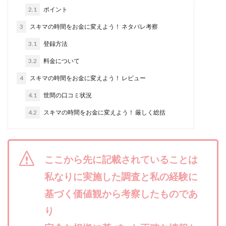
合同会社リバーシブル
坂元雄徳
2.1
ポイント
合同会社リュウシン
合同会社リンク
3
スキマの時間をお金に変えよう！ ネタバレ考察
合同会社リングペイ
吉岡勝利
吉本昌代
3.1
登録方法
吉江 佑弥
和佐大輔
唐莉萍
國富竜也
3.2
料金について
在宅のんびリッチ
坂井彰吾
安藤 翔大
4
スキマの時間をお金に変えよう！ レビュー
安達健太郎
我有洋哉
川崎 渉
山形直樹
4.1
世間の口コミ状況
山本拓弥(チョゴリ)
山本耕而
岡崎 健二
4.2
スキマの時間をお金に変えよう！ 厳しく総括
岡村貴弘
岡田芳弘
島田隆則
嵯峨翔太郎
川原 充将
川口 真子
川端 健太
山崎友也
川端理恵
工藤 総一郎
工藤総一郎
市川 翔平
ここから先に記載されていることは
市川彩子
布施春輝
平野千春
後藤健二
必勝プロジェクト無双
私なりに実施した調査と私の経験に
志賀恭介
成田賢治
山崎隆
山岸祐介
宮光勇次
小川ゆうり
基づく価値観から考察したものであ
宮地乙十葉
宮本将
宮林 慶次
宮田裕司
り
富岡 伸成
富樫美月
富永健
富田湧貴