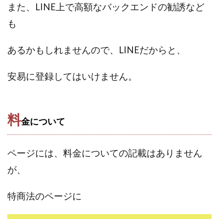
また、LINE上で高額なバックエンドの勧誘など
中村健吾
中村友也
中村洸一
中村陽
中田光治
中谷司
中野
中野 友貴
も
中野愛望
佐藤由規
佐藤隆司
あるかもしれませんので、LINEだからと、
一般財団法人日本投資家育成機構
合同会社Artemis
加藤陸
加藤隆伸
動画を見てGET
安易に登録してはいけません。
動画を見て報酬GET(ゲット)
北野毅
千葉雄介
即金アプリを無料ダウンロードして毎日30
友成 優吾
古賀稜
合同会社 RoyalBond
合同会社AZone
料
金について
加藤浩司
合同会社blue
合同会社CMP
合同会社Fans
合同会社first
合同会社Like Factory
ページには、料金についての記載はありません
合同会社NT
合同会社REEF
合同会社Renaissance
が、
合同会社Smile
合同会社ST
合同会社start moving
加藤浩次
加藤敏行
倉由美希
特商法のページに
写真を選んで収益GET
億のゲームチェンジ
億の継承
億り人プロジェクト
儲けの達人FX