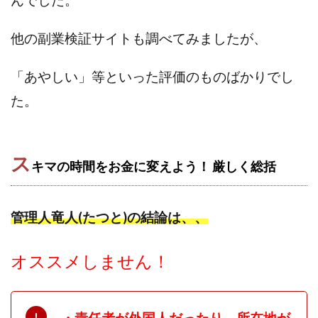
んでした。
ライフデザイン出版合同会社
らくらくできるスマホ副業
他の副業検証サイトも調べてみましたが、
リッチ ギャザリング
リッチ ルーラー
リライアンス(Reliance)
ロミオ・ロドリゲス・ジュニア
「あやしい」等と
いった評価のものばかりでし
ワークスフランチャイジーオフィス
た
。
ワークホップ(Work Hop)
ワールドリユースシステム
マネーの湖
マックス岩井
なし
フェールNaviシステム
ニューイヤーパラダイス
ス
キマの時間をお金に変えよう！ 厳しく
総括
ネオナビ
ネオナビ 我有洋哉
ネオライフPROJECT(プロジェクト)
ネットサーフィンをお金に換える
ネットスター
管理人竜人(たつと)の結論は、、
ハイブリッド・トレード・アカデミア
はじめての資産運用
ハピネスサロン
オススメしません！
はるかコーチング
フィアナ
フォトチェッカー
マスターピース(MASTER PIECE)
フォトレ
フォリオJP(Folio)
ふくぎょうパラダイス