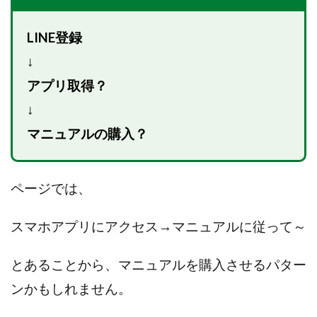
JUPITER運営事務局
Katsutoshi Kumakura
KOJI
KOUTAROU TOMITA
ゴールドラッシュEX
LINE登録
コンサル
合同会社V.S.L
今村雅士
五十嵐
↓
五十嵐レオン
五十嵐瑛太
五十嵐真也
アプリ取得？
井上瑞希
井上裕貴
井口晃
今 努
↓
今、話題!簡単・最新お仕事サービス!
マニュアルの購入？
今すぐ始める副業革命
今瀬 健二
久野愛実
今瀬健二
仮想通貨
仮想通貨Vtuberハク
伊東みさき
伊東弘人
伊藤 弘人
ページでは、
会社名 合同会社paradiz
佐竹 良平
佐藤俊幸
佐藤健
佐藤彰洋
二宮瑛士
久保夕貴
スマホアプリにアクセス→マニュアルに従って～
佐藤竜
中山 浩昴
三上功太
三上夏治
とあることから、マニュアルを購入させるパター
三宅常雄
三浦健一
上原真琴
上山 大利
下田隆
世界一カンタンなFXの稼ぎ方
中原 徹
ンかもしれません。
中尾龍
中悠太
丸山 徹
中本英
中村 邦明