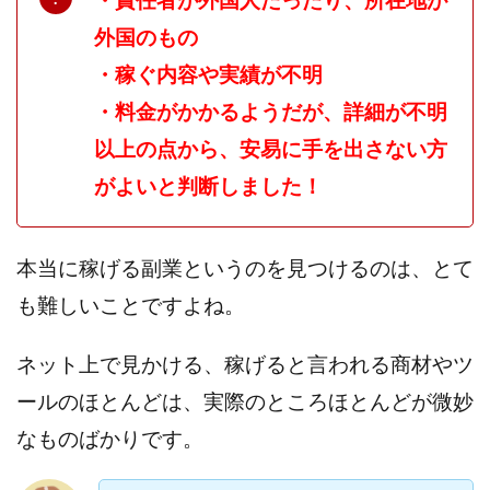
・責任者が外国人だったり、所在地が
プラチナメソッド2024
ブラックサタン(Black Satan)
外国のもの
フラットワーク
フリー株式会社
・稼ぐ内容や実績が不明
フルーツ(スマホをタップするだけ!?)
ホーム合同会社
・料金がかかるようだが、詳細が不明
ほったらかしFX運営事務局
マイリスト(My List)
以上の点から、安易に手を出さない方
김 가싸
がよいと判断しました！
検索
本当に稼げる副業というのを見つけるのは、とて
も難しいことですよね。
ネット上で見かける、稼げると言われる商材やツ
ールのほとんどは、実際のところほとんどが微妙
なものばかりです。