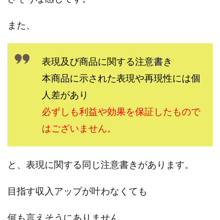
株式会社エキスパート
株式会社オーシャン・ファーム
また、
株式会社オタケン
株式会社ラット
株式会社リテラシー
特別副業助成金 夢実現キャンペーン
清原達郎
沖中純一
河村一志
河野真美
表現及び商品に関する注意書き
波乗りジョニー
波乗り波動論
浅野夕美
本商品に示された表現や再現性には個
浜田雄介
海外運営
深原祥太
人差があり
清原資産管理グループ
清水 貴裕
江面邦彦
必ずしも利益や効果を保証したもので
清水圭一郎
渡辺佳織
湯浅 和弘
滝沢 風香
はございません。
滝沢賢治
濵田雄介
無料!カンタン!はやっ!誰でも週給35万円GET!!
熊倉 駿介
片山恵美子
物販/せどり/転売
と、表現に関する同じ注意書きがあります。
物販ONE(miraise)
池本 慎一
江上 一機
目指す収入アップが叶わなくても
株式会社リンクス
椿梨沙
株式会社ワーク
株式会社ワイズ
株式会社ワンダーリアリティ
何も言えそうにありません
。
株式会社仕
株式会社和
株式会社心渡