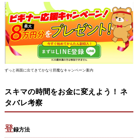
100億円ドリームウィーク2025
10万円GET!!～動画を見て～
2024年最新LINE副業「LIFE」
3問副業 アンケートモニター
Advance Edge
AI YouTuberビジネス講座
Blue Triangle Limited
AI（人工知能）
AI∞所得
AIアプリで稼ぐ/このアプリがすごい
AIサービス(XTOOL)
AI時代の情報発信講座
AI運用サポート
ずっと画面に出てきてかなり邪魔なキャンペーン案内
AmazingTick
Amazon
Back Up!!!!運営事務局
Baron
BETTER CHOICE LIMITED
FIRE
スキマの時間をお金に変えよう！ ネ
FREEDOM(フリーダム)
MONEY LIFE運営事務局
タバレ考察
Ltd.
LIFE Style(ライフスタイル)
LifeCreate合同会社
LINE
LINE JOBNAVI(ジョブナビ)
LINEアンケートに答えて!?
LINEでスタンプ送るだけ
登
録方法
LINEで簡単アンケート
LiNK
LINK(リンク)