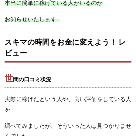
本当に簡単に稼げている人がいるのか
スクエア株式会社
スター・プラチナ
スマート副業
スマホのビジネス
スマート資産形成(LDF)
お知らせいたします
↓
スマキャン(SMACAN)
スマナビ.com
スマホ1台でどこでも副収入
スマホアベンジャー
スキマの時間をお金に変えよう！ レ
スマホタップだけで
スマホでらくらく副収入アプリ
ビュー
スマホで副収入の決定版
スマホで始める在宅生活
スマホで稼げる?【裏ワザ副業】
スマホのおしごと
トレーダーKaibe
ナイトグループ 岡崎
世
間の口コミ状況
わずか1日で5万円以上稼ぐ利用者が続出
ゆきや
マネパン KOJI
マネロブ
みきお校長
ミユ
ミラクル(MIRACLE)
ミリオネア5
実際に稼げたという人や、
良い評価をしている人
ミリオネアチャレンジ
ミリオンラボ(million labo)
を
ミリチャレ
みんなのハッピーワーク
ゆるリッチ
マネーキューピット
ライフアップ(LIFE UP)
調べてみましたが、そういった
人は
見つかりませ
ライブアドバイザーカレッジ