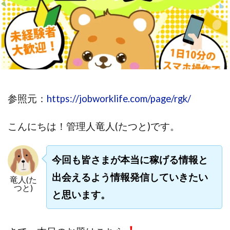
斉藤 敏雄
斎藤 敏雄
新井 孝弘
新井 悠馬
新川卓也
新選組(ガチンコ副業投資)
星野拓馬
望月詩織
暮らしのノマド
最先端スマホワーク
最新AI 5つの錬金術
最短1分で3万円が稼げる即金副業アプリ
最短即日>>高収入
最速PPCアフィリエイト
参照元：
https://jobworklife.com/page/rgk/
有限会社エステージア
有限会社ユースフルインフォ
有限会社現代
有限会社自由人
望月 光
こんにちは！
管理人竜人(たつと)です。
株式会社8EIGHT8
株式会社Asset Cube
戸田 亮太
株式会社PRICELESS
株式会社NATURAL NINE
今回も皆さまが本当に稼げる情報と
株式会社NEXT LEVEL
株式会社NKcreative
株式会社note
株式会社OMT
株式会社one
出会えるよう情報発信していきたい
竜人(た
つと)
株式会社ORIT
株式会社PACHA(パチャ)
と思います。
株式会社PLUM
株式会社Precious.Light
株式会社PRINCELESS
株式会社Logical Forex