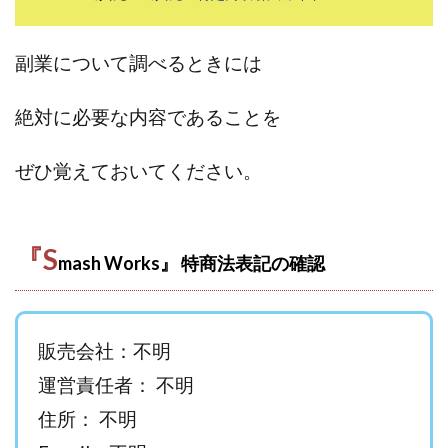
田中 拓哉
田中 旭
田中圭
田中康裕
田中武志
田中絵美
田島俊明
甲斐雅人
副業について調べるときには
町田 信義
白川さやか
福林みずき
益井雅
相川奈津妃
相川浩介
相葉はるか
真中 翔
絶対に必要な内容であることを
石井泰裕
石塚 憲史
石山 昌志
石川聡彦
ぜひ覚えておいてください。
確定申告
神威(KAMUI)
藤沢琴音
西勇輝
王 義虎
高橋 秀明
革命毎日3万円!
須藤一寿
風間けいご
馬場和義
駒形 哲治
高坂 隆
『S
mash Works』 特商法表記の確認
高柳 卓馬
高柳大輔
高橋 伸行
高橋 守美
高橋優作
長谷川博
高橋優里
高橋悟
高橋拓真
高橋良彰
高橋菜々美
髙野丈
販売会社：不明
鬼塚尚仁
魅惑のFXスキャルシステム「即金1億円ボタン」
黒澤真
運営責任者： 不明
黒田勉
齊藤大地
阿部 亮平
長谷川マコト
住所： 不明
西崎 薫
金 佳史
西村和之
西森康二