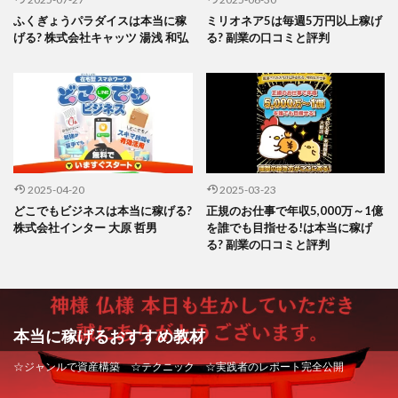
ふくぎょうパラダイスは本当に稼
ミリオネア5は毎週5万円以上稼げ
げる? 株式会社キャッツ 湯浅 和弘
る? 副業の口コミと評判
2025-04-20
2025-03-23
どこでもビジネスは本当に稼げる?
正規のお仕事で年収5,000万～1億
株式会社インター 大原 哲男
を誰でも目指せる!は本当に稼げ
る? 副業の口コミと評判
本当に稼げるおすすめ教材
☆ジャンルで資産構築 ☆テクニック ☆実践者のレポート完全公開