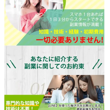
株式会社エキスパート
株式会社オーシャン・ファーム
株式会社オタケン
株式会社ラット
株式会社リテラシー
特別副業助成金 夢実現キャンペーン
清原達郎
沖中純一
河村一志
河野真美
波乗りジョニー
波乗り波動論
浅野夕美
浜田雄介
海外運営
深原祥太
清原資産管理グループ
清水 貴裕
江面邦彦
清水圭一郎
渡辺佳織
湯浅 和弘
滝沢 風香
滝沢賢治
濵田雄介
無料!カンタン!はやっ!誰でも週給35万円GET!!
熊倉 駿介
片山恵美子
物販/せどり/転売
物販ONE(miraise)
池本 慎一
江上 一機
株式会社リンクス
椿梨沙
株式会社ワーク
株式会社ワイズ
株式会社ワンダーリアリティ
株式会社仕
株式会社和
株式会社心渡