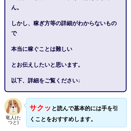
株式会社PROGRESS
株式会社Regene
ん。
株式会社Research
株式会社reward
株式会社ROAD
株式会社SD TRUST
株式会社SELLTEC
しかし、稼ぎ方等の詳細がわからないもの
株式会社Seven stud
株式会社SixSence
で
株式会社Smart Life
株式会社soleil
株式会社monokoko
株式会社Link Partners
本当に稼ぐことは難しい
株式会社Axio
株式会社FlowRace
とお伝えしたいと思います。
株式会社BANKER6
株式会社Be honest
株式会社Bell tree
株式会社BLOOM
株式会社BLUE
以下、詳細をご覧ください↓
株式会社Continue Marketing LAB
株式会社e-plus
株式会社FC
株式会社FEEL
株式会社first
株式会社FrontShine
株式会社Link
サクッ
と読んで基本的には手を引
株式会社GENERALHAWK
株式会社gleam
竜人(た
株式会社GOLAZO
株式会社greed
株式会社GW
くことをおすすめします。
つと)
株式会社H・S
株式会社H.S
株式会社ICC