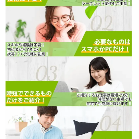
株式会社蝶名林
株式会社評判
桐生秀臣
桜木
森 達郎
楠山高広
永森 航汰
楽々収入アップ
楽天ルーム
榎 恭宏
横村 辰徳
正規のお仕事で年収5
武井 康哲
武田勇吾
武田章司
毎日安定して稼ぐ！スマホだけですべて完結
毎月簡単収入アップ
水野賢一
合同会社アップステージ
合同会社VSL
【公式】コロコロ・ナタデココ
TADAO YOSHIHARA
SIGN(サイン)
SIGNAL(シグナル)
SKETCH(スケッチ)
SLOW(スロウ)
Smash Works
SONIC(ソニック)
SPARKLE!!(スパークル)
STAR .Company.
STAR.system(スターシステム)
SUPERリベンジャーズ
Technical service Co.
SHYEN GRACE LAURENT INTERNET SERVICES INC