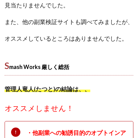
見当たりませんでした。
ライフデザイン出版合同会社
らくらくできるスマホ副業
リッチ ギャザリング
リッチ ルーラー
また、他の副業検証サイトも調べてみましたが、
リライアンス(Reliance)
ロミオ・ロドリゲス・ジュニア
ワークスフランチャイジーオフィス
オススメしているところはありませんでした。
ワークホップ(Work Hop)
ワールドリユースシステム
マネーの湖
マックス岩井
なし
フェールNaviシステム
ニューイヤーパラダイス
S
mash Works 厳しく
総括
ネオナビ
ネオナビ 我有洋哉
ネオライフPROJECT(プロジェクト)
管理人竜人(たつと)の結論は、、
ネットサーフィンをお金に換える
ネットスター
ハイブリッド・トレード・アカデミア
オススメしません！
はじめての資産運用
ハピネスサロン
はるかコーチング
フィアナ
フォトチェッカー
マスターピース(MASTER PIECE)
フォトレ
・他副業への勧誘目的のオプトインア
フォリオJP(Folio)
ふくぎょうパラダイス