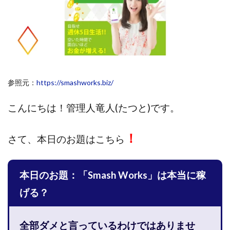
斉藤 敏雄
斎藤 敏雄
新井 孝弘
新井 悠馬
新川卓也
新選組(ガチンコ副業投資)
星野拓馬
望月詩織
暮らしのノマド
最先端スマホワーク
最新AI 5つの錬金術
最短1分で3万円が稼げる即金副業アプリ
参照元：
https://smashworks.biz/
最短即日>>高収入
最速PPCアフィリエイト
有限会社エステージア
有限会社ユースフルインフォ
こんにちは！
管理人竜人(たつと)です。
有限会社現代
有限会社自由人
望月 光
株式会社8EIGHT8
株式会社Asset Cube
戸田 亮太
！
さて、
本日のお題はこちら
株式会社PRICELESS
株式会社NATURAL NINE
株式会社NEXT LEVEL
株式会社NKcreative
本日のお題：「Smash Works」は本当に稼
株式会社note
株式会社OMT
株式会社one
株式会社ORIT
株式会社PACHA(パチャ)
げる？
株式会社PLUM
株式会社Precious.Light
株式会社PRINCELESS
株式会社Logical Forex
全部ダメと言っているわけではありませ