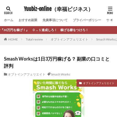
カテゴリー
Yuubiz-online（幸福ビジネス）
ホーム
おすすめ副業
免責事項について
プライバーポリシー
サイト
タグ
ろ！ 稼げる癖をつけろ！
[公式]マネツク
松永千代
本田
杉本 裕介
HOME
Total review
オプトインアフェリエイト
Smash Wo
村上翔吾
村岡 大樹
村麻巴香
松尾健一郎
松尾豊
松岡峻亮
松崎リオナ
松木慎也
松澤英二
本当にあったうまい話
松野有希
Smash Worksは1日3万円稼げる？ 副業の口コミと
評判
柏木直人
栗原久美子
栗田真一
株式会社 door
株式会社 e-FLAGS
株式会社 FREDERIQS
オプトインアフェリエイト
Smash Works
株式会社 安藤企画
株式会社 業
株式会社１(イチ)
オプトインアフェリエイト
株式会社8Bee
本橋へいすけ
木村大輔
株式会社Appacle
日給5万円可能なながら感覚の副収入アプリ
投資
投資家 亜依
攝津智洋
放置ISマネー(放置 is money)