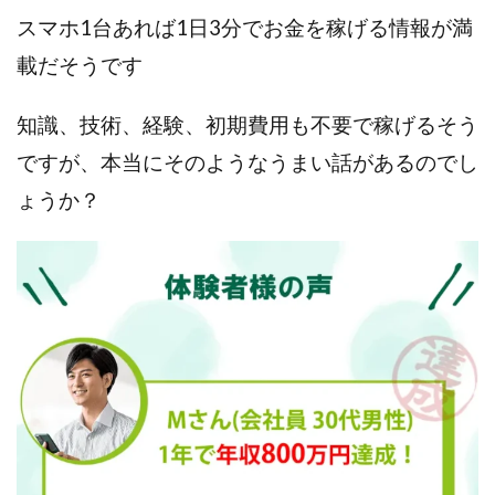
Robert.harry.Ōhno
ROKUYON(ロクヨン)
スマホ1台あれば1日3分でお金を稼げる情報が満
Rupex Limited
SCM運営事務局
SEVENシステム
載だそうです
SHARE
UBI合同協会サポート
V-System
NEW LIFE!(ニューライフ)
ギガマート株式会社
知識、技術、経験、初期費用も不要で稼げるそう
オプトインアフィリエイト
オプトインアフェリエイト
ですが、本当にそのようなうまい話があるのでし
おまかせAI運用
おむられいか
ょうか？
ガーディアン・トリニティ
カール鈴木
かずくん
カマAGEインベストメンバーズ
かんたんスマホ副業
かんたん副業
キャッチtheディルハム
イルカ先生
キャリア(CARRIER)
キャリプロ(キャリアプログラム)
キャリプロ運営事務局
きよとらいふ
グッドナビJOB
クニトミ
グランドマスターピースFX
グローバルプロジェクト
クロスリテイリング
クロスリテイリング株式会社
コーチング
エンジェル
イマドキの副業