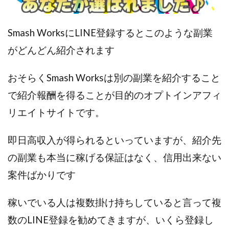
全自動AIシステム(Trading System)
全自動インサイダーROBOT
内藤 洋子
内藤隆児
Smash WorksにLINE登録するとこのような副業
円城寺
写真や動画にいいねするだけ!
がどんどん紹介されます
写真を送信して報酬GET
写真を選んで安定した収益を！
副業専門オープンチャット
冨永愛理
出口洋平
おそらくSmash Worksは別の副業を紹介すること
初心者
前田 義明
前田愛
副業
で紹介報酬を得ることが目的のオプトインアフィ
副業コンシェルジュ鈴木
副業ネットワーク
リエイトサイトです。
副業の教室事務局
副業ポスト
副業ポスト運営事務局
七里信一
即日高収入が得られるといっていますが、紹介先
一般社団法人こころインターナショナル
の副業も本当に稼げる保証はなく、信用出来ない
ザ・プレジデント(THE PRESIDENT)
案件ばかりです
タートルビジネススクール
スマホ内の画像を送信してカンタン副収入
スマホ副業
稼いでいる人は複数掛け持ちしていると言って複
スマホ副業ナビ
スマホ副業ナビ(ふくぎょーまいすたー)
数のLINE登録を勧めてきますが、いくら登録し
スマリッチ(smarich)
センサーズ
センター(center)