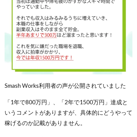
CASHｘCAPTURE運営事務局
ChatGPTセミナー
chokoっと
CIEL(シエル)
CM再生で100万円!
CONNECT(コネクト)
dagen
Dan.Inoue(ダン イノウエ)
Diary(ダイアリー)
BREAKER(ブレイカー)
DTH Co.
EA/Tool
EVER
Everyone(エブリワン)
EXIT MONEY(イグジットマネー)
expand 副業紹介事務局
FANFARE(ファンファーレ)
fargo(ファーゴ)
FCシステム
feppiness株式会社
Finance Life(ファイナンスライフ)
Smash Works利用者の声が公開されていました
BTC FIRE(ビットファイヤ)
BPOINT
folio Co. Ltd.
「1年で800万円」、「2年で1500万円」達成と
ADVANCE(アドバンス)
いうコメントがありますが、具体的にどうやって
【公式】ストック(在宅10Minutes)
【公式】パンド・ラミ
@kiyo
稼げるのか記載がありません。
000万～1億を誰でも目指せる!
000円をGET