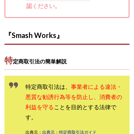
認ください。
寺澤英明
将軍
小川 和人
小林 実
山口英樹
小林よしのり
小林尚美
小林正人
小林雄樹
小森みずき
小泉一浩
少額資金で激安不動産投資
尾崎圭司
山中祐希
『Smash Works』
山之内リアルエステート株式会社
山口孝志
株式会社STAGE
株式会社STS
合同会社アース
特
自分の選んだ写真が収益に!!
稲川博紀
定商取引法の簡単解説
空いた時間で高齢者でも稼げる
競馬でカンタン副業 運営事務局
竹井佑介
竹原芳美
特定商取引法は、
事業者による違法・
竹田茉生
米澤 蓮
紀田 奈々未
紫垣英昭
織田慶
臼井穂乃果
秒速のFX スキャルマジック
悪質な勧誘行為等を防止し、消費者の
舟引佑太
荒木剛志
菅原将悟
華山奈緒子
利益を守る
ことを目的とする法律で
落合琢哉
葉月らな
藏野 雄哉
藤原飛鳥
す。
藤咲優
藤堂 成一
藤堂健一
秘密のテキスト
秋葉 卓也
藤田 陸
畑岡宏光
田中
出典元：
出典元：特定商取引法ガイド