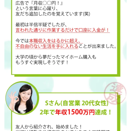
VICTOR(ビクター)
アークAI
VIP LIVE STERAM
WILLIAM CULANDOG JOROLAN
Winners Life(ウィナーズライフ)
WINNING ACADEMY(ウイニングアカデミー)
Workings(ワーキング)
World Trader Co Ltd
Write UP
Yamashita Takuma
YSK
ZEXS運営事務局
アイランドセブン(I-LAND 7)
いいね!するだけ
アクシス合同会社
アダルトアフィリエイトクラブ(AAC)
アップライフ
アドネス株式会社
アフェリエイトは稼げない
アブダビ先生
アプリ
アプリで確認するだけ
アプリ生活
アモン
アラン・ソリマチ
New Pioneer
MONEY QUEEN(マネークイーン)
コア(CORE)
Delta運営サポート事務局
BUTTER CASH(バターキャッシュ)
BUZプロジェクト