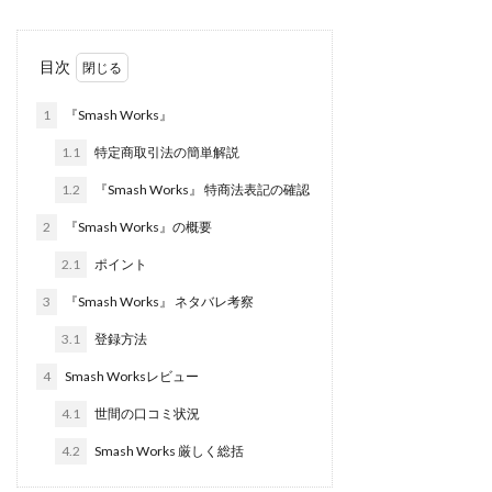
株式会社jカンパニー
株式会社K&H
株式会社LAMP
手塚 久典
戸井田拓也
株式会社Stella
目次
大川康治
坪井 健
堤 舞尋
塚原健太
1
『Smash Works』
塩田沙代
夏目歩美
多田明弘
大原 哲男
大原哲男
大島眞理子
大島領介
大川智宏
1.1
特定商取引法の簡単解説
坂本よしたか
大森淳弘
大田賢二
大西良幸
1.2
『Smash Works』 特商法表記の確認
天内 碧海
天才トレーダーヤス
天本隼人
2
『Smash Works』の概要
天照(アマテラス)プロジェクト
天野 照章
奥野雄二
2.1
ポイント
宇佐美恵那
安藤 仁
坂本桃太郎
坂口健
3
『Smash Works』 ネタバレ考察
安達健太朗
合同会社ミドル
合同会社アドバンス
3.1
登録方法
合同会社ウェルファースト
合同会社クラウドジャパン
4
Smash Worksレビュー
合同会社サウザントレフト
合同会社サバイバルグランピング
合同会社シームレス
4.1
世間の口コミ状況
合同会社センス
合同会社チルダワーク
4.2
Smash Works 厳しく総括
合同会社ナチュ
合同会社ネクストイノベーション