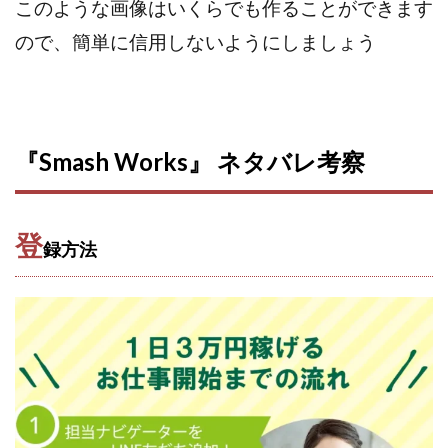
このような画像はいくらでも作ることができます
100億円ドリームウィーク2025
10万円GET!!～動画を見て～
ので、簡単に信用しないようにしましょう
2024年最新LINE副業「LIFE」
3問副業 アンケートモニター
Advance Edge
AI YouTuberビジネス講座
Blue Triangle Limited
『Smash Works』 ネタバレ考察
AI（人工知能）
AI∞所得
AIアプリで稼ぐ/このアプリがすごい
AIサービス(XTOOL)
AI時代の情報発信講座
AI運用サポート
登
録方法
AmazingTick
Amazon
Back Up!!!!運営事務局
Baron
BETTER CHOICE LIMITED
FIRE
FREEDOM(フリーダム)
MONEY LIFE運営事務局
Ltd.
LIFE Style(ライフスタイル)
LifeCreate合同会社
LINE
LINE JOBNAVI(ジョブナビ)
LINEアンケートに答えて!?
LINEでスタンプ送るだけ
LINEで簡単アンケート
LiNK
LINK(リンク)