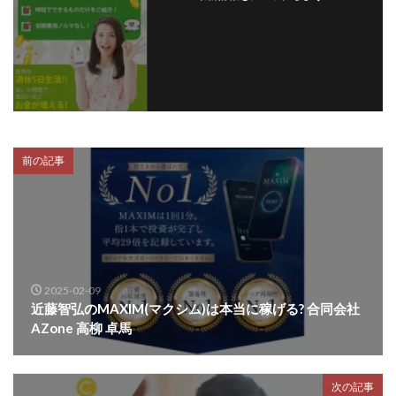
フォローする
前の記事
2025-02-09
近藤智弘のMAXIM(マクシム)は本当に稼げる? 合同会社
AZone 高柳 卓馬
次の記事