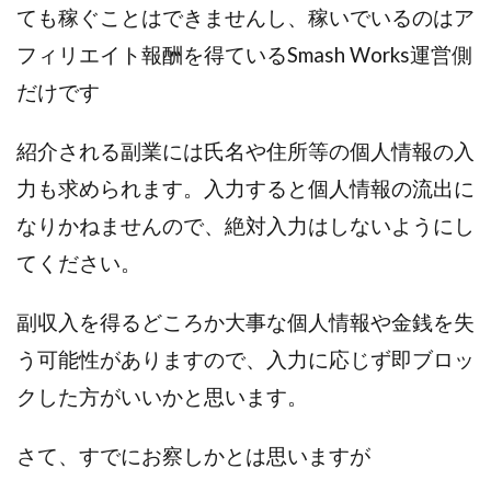
ても稼ぐことはできませんし、稼いでいるのはア
センタービレッジ合同会社
ソウルメイト(SOUL MATE)
フィリエイト報酬を得ているSmash Works運営側
ソフト株式会社
タスク詐欺
スマホふくぎょうのおしごと！
チャプロ
だけです
ちょこスマ
ちょこっと
ちょこプラ(choco+)
紹介される副業には氏名や住所等の個人情報の入
ちょな(蝶名林達也)
どこでもビジネス
トライアル
トラスト株式会社
ドリームクラフターズ
力も求められます。入力すると個人情報の流出に
ドリームテック合同会社
ドリームワーク
なりかねませんので、絶対入力はしないようにし
スマホを使って稼ぐ方法
スマホひとつでらくらく副業
てください。
トレンド
スマートジョブnet
サクッとお仕事サービス
サクッと毎日5万円
副収入を得るどころか大事な個人情報や金銭を失
サポーターズファミリー(supporter's family)
う可能性がありますので、入力に応じず即ブロッ
サルでも出来る!最新のお金の稼ぎ方
クした方がいいかと思います。
ジーニアスブラックボックス
スーパースマイル(SUPER SMILE)
さて、すでにお察しかとは思いますが
スキマ時間で稼ぐ Job Lob
スキマ時間の有効活用