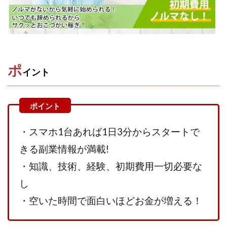
TEDASUKE
The Messiah(ザ・メシア)
THE SAVIOR(ザ・セイバー)
THE SHIP
THE TEAM(ザ チーム)
TIME BANK SYSTEM
TOP WINNER運営事務局
trialwork365(トライアルワーク365)
trillion
ポ
イント
trillion運営事務局
Ubiquitous solution
SIDE JOB REACH(サイドジョブリーチ)
Shinya
United Rich F＆B Limited
pm.T株式会社
NEW PRODUCE(ニュープロデュース)
・スマホ1台あれば1日3分からスタートで
NEW SHIFT(ニューシフト)
NFT
Ng Man Hin
きる副業情報が満載!
NOBU
NOVA
OliveX
omezu
・知識、技術、経験、初期費用一切必要な
Owners(次世代型エンジェル投資)
Parrish
PUZZLE
し
SHIFT(シフト)
QUICK(クイック)
Re:Born(リボーン)
REGAIN(リゲイン)
・空いた時間で面白いほどお金が増える！
REVERS(リバース)
RISE UP(ライズアップ)