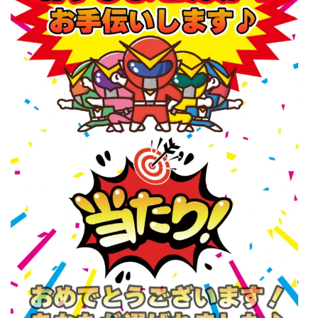
中村健吾
中村友也
中村洸一
中村陽
中田光治
中谷司
中野
中野 友貴
中野愛望
佐藤由規
佐藤隆司
一般財団法人日本投資家育成機構
合同会社Artemis
加藤陸
加藤隆伸
動画を見てGET
動画を見て報酬GET(ゲット)
北野毅
千葉雄介
即金アプリを無料ダウンロードして毎日30
友成 優吾
古賀稜
合同会社 RoyalBond
合同会社AZone
加藤浩司
合同会社blue
合同会社CMP
合同会社Fans
合同会社first
合同会社Like Factory
合同会社NT
合同会社REEF
合同会社Renaissance
合同会社Smile
合同会社ST
合同会社start moving
加藤浩次
加藤敏行
倉由美希
写真を選んで収益GET
億のゲームチェンジ
億の継承
億り人プロジェクト
儲けの達人FX