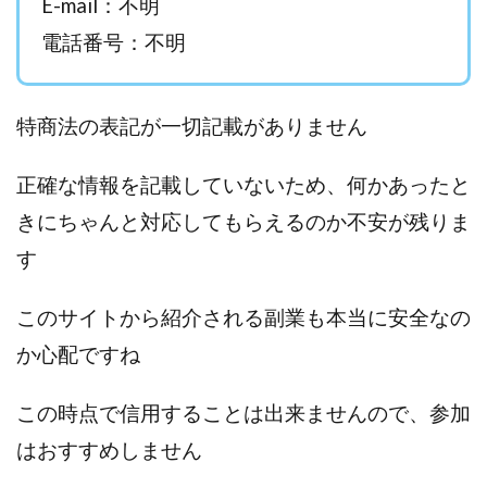
E-mail：不明
西澤英樹
西田哲朗
話題の最新副業
赤澤天道
電話番号：不明
近藤かおり
近藤智弘
遠藤 友里子
酒井
金の虎(マネーの虎)
長澤 祐介
金勝(キムマサル)
特商法の表記が一切記載がありません
金子弘給
金子正人
金山莉緒
金本浩
鈴木 孝二
鈴木 翔
鈴木優次郎
鈴木克佳
正確な情報を記載していないため、何かあったと
鈴木翔
鈴村有基
生成AIの学校「飛翔」
きにちゃんと対応してもらえるのか不安が残りま
犬神空
株式会社TOKYO STYLE
株式会社ドライブ
株式会社グロース
株式会社ゲート
す
株式会社ゴールドレバテック
株式会社サンアイ
このサイトから紹介される副業も本当に安全なの
株式会社ジョイン
株式会社スパイラル
か心配ですね
株式会社スマイル
株式会社セカンド
株式会社タイプ
株式会社チャプター2
この時点で信用することは出来ませんので、参加
株式会社ナチュラルナイン
株式会社カーロット
はおすすめしません
株式会社ナレッジ
株式会社ニュース
株式会社ネクスト
株式会社ネクト