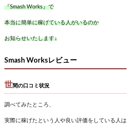
『Smash Works』で
スクエア株式会社
スター・プラチナ
スマート副業
スマホのビジネス
スマート資産形成(LDF)
本当に簡単に稼げている人がいるのか
スマキャン(SMACAN)
スマナビ.com
スマホ1台でどこでも副収入
スマホアベンジャー
お知らせいたします
↓
スマホタップだけで
スマホでらくらく副収入アプリ
スマホで副収入の決定版
スマホで始める在宅生活
Smash Worksレビュー
スマホで稼げる?【裏ワザ副業】
スマホのおしごと
トレーダーKaibe
ナイトグループ 岡崎
わずか1日で5万円以上稼ぐ利用者が続出
ゆきや
世
間の口コミ状況
マネパン KOJI
マネロブ
みきお校長
ミユ
ミラクル(MIRACLE)
ミリオネア5
ミリオネアチャレンジ
ミリオンラボ(million labo)
調べてみたところ、
ミリチャレ
みんなのハッピーワーク
ゆるリッチ
実際に稼げたという人や
良い評価をしている人は
マネーキューピット
ライフアップ(LIFE UP)
ライブアドバイザーカレッジ