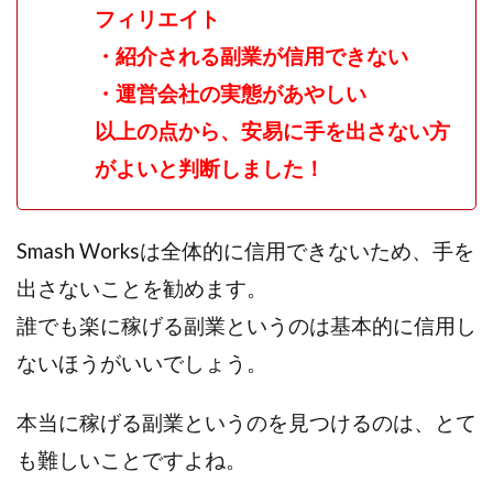
フィリエイト
プラチナメソッド2024
ブラックサタン(Black Satan)
・紹介される副業が信用できない
フラットワーク
フリー株式会社
・運営会社の実態があやしい
フルーツ(スマホをタップするだけ!?)
ホーム合同会社
ほったらかしFX運営事務局
マイリスト(My List)
以上の点から、安易に手を出さない方
김 가싸
がよいと判断しました！
検索
Smash Worksは全体的に信用できないため、手を
出さないことを勧めます。
誰でも楽に稼げる副業というのは基本的に信用し
ないほうがいいでしょう。
本当に稼げる副業というのを見つけるのは、とて
も難しいことですよね。