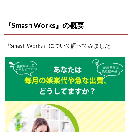
株式会社パワープロモート
株式会社ファナウス
株式会社フィールド
株式会社プラスビジョン
『Smash Works』の概要
株式会社ブリッジ
株式会社プルミエールエージェント
株式会社ライズ
株式会社キャッツ
株式会社お友達企画
株式会社ラブアンドピース
『Smash Works』について調べてみました。
株式会社アイリス
株式会社TRIBE
株式会社Ubiquitous Solution
株式会社Uスクウェア
株式会社Works Agency
株式会社WorksAgency
株式会社X-style
株式会社YASAKA
株式会社アート
株式会社アイコン
株式会社アイラボ
株式会社アオヤマ
株式会社オリジナル
株式会社アクト
株式会社アシスト
株式会社アシスト・クローバー
株式会社アスク
株式会社アドバンス
株式会社イージー
株式会社インター
株式会社インラージ