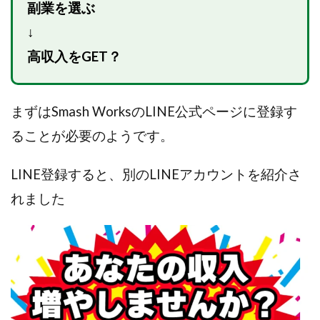
副業を選ぶ
JUPITER運営事務局
Katsutoshi Kumakura
KOJI
↓
KOUTAROU TOMITA
ゴールドラッシュEX
コンサル
合同会社V.S.L
今村雅士
五十嵐
高収入をGET？
五十嵐レオン
五十嵐瑛太
五十嵐真也
井上瑞希
井上裕貴
井口晃
今 努
まずはSmash WorksのLINE公式ページに登録す
今、話題!簡単・最新お仕事サービス!
ることが必要のようです。
今すぐ始める副業革命
今瀬 健二
久野愛実
今瀬健二
仮想通貨
仮想通貨Vtuberハク
LINE登録すると、別のLINEアカウントを紹介さ
伊東みさき
伊東弘人
伊藤 弘人
れました
会社名 合同会社paradiz
佐竹 良平
佐藤俊幸
佐藤健
佐藤彰洋
二宮瑛士
久保夕貴
佐藤竜
中山 浩昴
三上功太
三上夏治
三宅常雄
三浦健一
上原真琴
上山 大利
下田隆
世界一カンタンなFXの稼ぎ方
中原 徹
中尾龍
中悠太
丸山 徹
中本英
中村 邦明