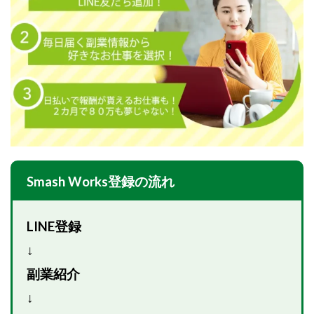
Lisa
Makoto Honda
LEMON(レモン)
manerak
Mari(武島麻里)
MARKET(マーケット)
MASA
Master Piece運営事務局
Masters Bank(マスターズバンク)
MAXIM(マクシム)
METHOD30運営事務局
MGB COMPANY(エムジーピーカンパニー)
MIBC
MIDAS(ミダス)
Life Lead運営事務局
Layla
FREELANCE運営事務局
GRAND SLAM(グランドスラム)
FRONTIER(フロンティア)
FX
FX GO tap
Smash Works登録の流れ
FX King's TRUST
FX/BO
FXミリオネアタワー
FX鬼の手
GAFAシステム
GATE(ゲート)
LINE登録
GB株式会社
GOAL-B
GREAT JOY(グレートジョイ)
↓
Kyouji Sayama
happy-style
Hisanori Teduka
副業紹介
HPR株式会社
HYBRID(ハイブリッド)
IHR
↓
ITS合同会社
JOURNEY（ジャーニー）