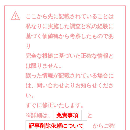
合同会社リバーシブル
坂元雄徳
合同会社リュウシン
合同会社リンク
ここから先に記載されていることは
合同会社リングペイ
吉岡勝利
吉本昌代
私なりに実施した調査と私の経験に
吉江 佑弥
和佐大輔
唐莉萍
國富竜也
基づく価値観から考察したものであ
在宅のんびリッチ
坂井彰吾
安藤 翔大
り
安達健太郎
我有洋哉
川崎 渉
山形直樹
完全な根拠に基づいた正確な情報と
山本拓弥(チョゴリ)
山本耕而
岡崎 健二
は限りません。
岡村貴弘
岡田芳弘
島田隆則
嵯峨翔太郎
川原 充将
誤った情報が記載されている場合に
川口 真子
川端 健太
山崎友也
川端理恵
工藤 総一郎
工藤総一郎
市川 翔平
は、問い合わせよりお知らせくださ
市川彩子
布施春輝
平野千春
後藤健二
い。
必勝プロジェクト無双
志賀恭介
成田賢治
すぐに修正いたします。
山崎隆
山岸祐介
宮光勇次
小川ゆうり
※詳細は、
免責事項
と
宮地乙十葉
宮本将
宮林 慶次
宮田裕司
記事削除依頼について
からご確
富岡 伸成
富樫美月
富永健
富田湧貴