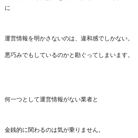
に
株式会社蝶名林
株式会社評判
桐生秀臣
桜木
森 達郎
楠山高広
永森 航汰
楽々収入アップ
楽天ルーム
榎 恭宏
横村 辰徳
正規のお仕事で年収5
武井 康哲
武田勇吾
運営情報を明かさないのは、違和感でしかない。
武田章司
毎日安定して稼ぐ！スマホだけですべて完結
悪巧みでもしているのかと
勘ぐってしまいます。
毎月簡単収入アップ
水野賢一
合同会社アップステージ
合同会社VSL
【公式】コロコロ・ナタデココ
TADAO YOSHIHARA
SIGN(サイン)
SIGNAL(シグナル)
SKETCH(スケッチ)
SLOW(スロウ)
Smash Works
SONIC(ソニック)
何一つとして運営情報がない業者と
SPARKLE!!(スパークル)
STAR .Company.
STAR.system(スターシステム)
SUPERリベンジャーズ
Technical service Co.
金銭的に関わるのは気が乗りません。
SHYEN GRACE LAURENT INTERNET SERVICES INC