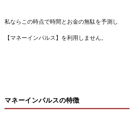
TEDASUKE
The Messiah(ザ・メシア)
THE SAVIOR(ザ・セイバー)
THE SHIP
THE TEAM(ザ チーム)
TIME BANK SYSTEM
私ならこの時点で時間とお金の無駄を予測し
TOP WINNER運営事務局
trialwork365(トライアルワーク365)
trillion
【マネーインパルス】を利用しません。
trillion運営事務局
Ubiquitous solution
SIDE JOB REACH(サイドジョブリーチ)
Shinya
United Rich F＆B Limited
pm.T株式会社
NEW PRODUCE(ニュープロデュース)
NEW SHIFT(ニューシフト)
NFT
Ng Man Hin
NOBU
NOVA
OliveX
omezu
マネーインパルスの特徴
Owners(次世代型エンジェル投資)
Parrish
PUZZLE
SHIFT(シフト)
QUICK(クイック)
Re:Born(リボーン)
REGAIN(リゲイン)
REVERS(リバース)
RISE UP(ライズアップ)