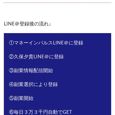
全自動AIシステム(Trading System)
全自動インサイダーROBOT
内藤 洋子
内藤隆児
円城寺
写真や動画にいいねするだけ!
LINE＠登録後の流れ↓
写真を送信して報酬GET
写真を選んで安定した収益を！
副業専門オープンチャット
冨永愛理
出口洋平
①マネーインパルスLINE＠に登録
初心者
前田 義明
前田愛
副業
副業コンシェルジュ鈴木
副業ネットワーク
②久保夕貴LINE＠に登録
副業の教室事務局
副業ポスト
副業ポスト運営事務局
七里信一
③副業情報配信開始
一般社団法人こころインターナショナル
ザ・プレジデント(THE PRESIDENT)
④副業選択により登録
タートルビジネススクール
スマホ内の画像を送信してカンタン副収入
スマホ副業
⑤副業開始
スマホ副業ナビ
スマホ副業ナビ(ふくぎょーまいすたー)
⑥毎日３万３千円自動で
GET
スマリッチ(smarich)
センサーズ
センター(center)