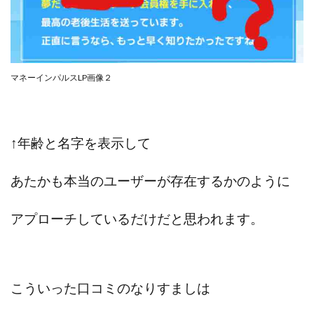
JUPITER運営事務局
Katsutoshi Kumakura
KOJI
KOUTAROU TOMITA
ゴールドラッシュEX
コンサル
合同会社V.S.L
今村雅士
五十嵐
五十嵐レオン
五十嵐瑛太
五十嵐真也
マネーインパルスLP画像２
井上瑞希
井上裕貴
井口晃
今 努
今、話題!簡単・最新お仕事サービス!
今すぐ始める副業革命
今瀬 健二
久野愛実
↑年齢と名字を表示して
今瀬健二
仮想通貨
仮想通貨Vtuberハク
伊東みさき
伊東弘人
伊藤 弘人
あたかも本当のユーザーが存在するかのように
会社名 合同会社paradiz
佐竹 良平
佐藤俊幸
アプローチしているだけだと思われます。
佐藤健
佐藤彰洋
二宮瑛士
久保夕貴
佐藤竜
中山 浩昴
三上功太
三上夏治
三宅常雄
三浦健一
上原真琴
上山 大利
下田隆
世界一カンタンなFXの稼ぎ方
中原 徹
こういった口コミのなりすましは
中尾龍
中悠太
丸山 徹
中本英
中村 邦明