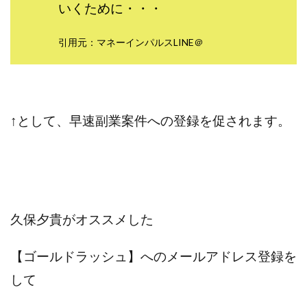
いくために・・・
ライフデザイン出版合同会社
らくらくできるスマホ副業
リッチ ギャザリング
リッチ ルーラー
引用元：マネーインパルスLINE＠
リライアンス(Reliance)
ロミオ・ロドリゲス・ジュニア
ワークスフランチャイジーオフィス
ワークホップ(Work Hop)
ワールドリユースシステム
↑として、早速副業案件への登録を促されます。
マネーの湖
マックス岩井
なし
フェールNaviシステム
ニューイヤーパラダイス
ネオナビ
ネオナビ 我有洋哉
ネオライフPROJECT(プロジェクト)
ネットサーフィンをお金に換える
ネットスター
久保夕貴がオススメした
ハイブリッド・トレード・アカデミア
はじめての資産運用
ハピネスサロン
【
ゴールドラッシュ】へのメールアドレス登録を
はるかコーチング
フィアナ
フォトチェッカー
して
マスターピース(MASTER PIECE)
フォトレ
フォリオJP(Folio)
ふくぎょうパラダイス