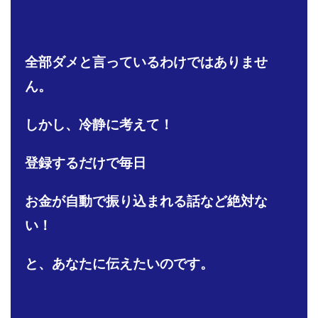
株式会社PROGRESS
株式会社Regene
株式会社Research
株式会社reward
株式会社ROAD
株式会社SD TRUST
株式会社SELLTEC
全部ダメと言っているわけではありませ
株式会社Seven stud
株式会社SixSence
ん。
株式会社Smart Life
株式会社soleil
株式会社monokoko
株式会社Link Partners
しかし、冷静に考えて！
株式会社Axio
株式会社FlowRace
株式会社BANKER6
株式会社Be honest
登録するだけで毎日
株式会社Bell tree
株式会社BLOOM
株式会社BLUE
お金が自動で振り込まれる話など絶対な
株式会社Continue Marketing LAB
株式会社e-plus
株式会社FC
株式会社FEEL
株式会社first
い！
株式会社FrontShine
株式会社Link
と、あなたに伝えたいのです。
株式会社GENERALHAWK
株式会社gleam
株式会社GOLAZO
株式会社greed
株式会社GW
株式会社H・S
株式会社H.S
株式会社ICC