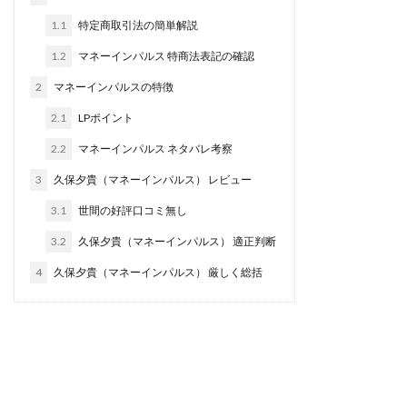
田中 拓哉
田中 旭
田中圭
田中康裕
1.1
特定商取引法の簡単解説
田中武志
田中絵美
田島俊明
甲斐雅人
1.2
マネーインパルス 特商法表記の確認
町田 信義
白川さやか
福林みずき
益井雅
2
マネーインパルスの特徴
相川奈津妃
相川浩介
相葉はるか
真中 翔
2.1
LPポイント
石井泰裕
石塚 憲史
石山 昌志
石川聡彦
2.2
マネーインパルス ネタバレ考察
確定申告
神威(KAMUI)
藤沢琴音
西勇輝
3
久保夕貴（マネーインパルス） レビュー
王 義虎
高橋 秀明
革命毎日3万円!
須藤一寿
風間けいご
馬場和義
駒形 哲治
高坂 隆
3.1
世間の好評口コミ無し
高柳 卓馬
高柳大輔
高橋 伸行
高橋 守美
3.2
久保夕貴（マネーインパルス） 適正判断
高橋優作
長谷川博
高橋優里
高橋悟
4
久保夕貴（マネーインパルス） 厳しく総括
高橋拓真
高橋良彰
高橋菜々美
髙野丈
鬼塚尚仁
魅惑のFXスキャルシステム「即金1億円ボタン」
黒澤真
黒田勉
齊藤大地
阿部 亮平
長谷川マコト
西崎 薫
金 佳史
西村和之
西森康二