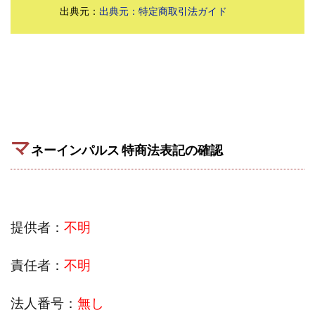
出典元：
出典元：特定商取引法ガイド
株式会社パワープロモート
株式会社ファナウス
株式会社フィールド
株式会社プラスビジョン
株式会社ブリッジ
株式会社プルミエールエージェント
株式会社ライズ
株式会社キャッツ
株式会社お友達企画
株式会社ラブアンドピース
株式会社アイリス
株式会社TRIBE
マ
株式会社Ubiquitous Solution
株式会社Uスクウェア
ネーインパルス 特商法表記の確認
株式会社Works Agency
株式会社WorksAgency
株式会社X-style
株式会社YASAKA
株式会社アート
株式会社アイコン
株式会社アイラボ
提供者：
不明
株式会社アオヤマ
株式会社オリジナル
株式会社アクト
株式会社アシスト
責任者：
不明
株式会社アシスト・クローバー
株式会社アスク
株式会社アドバンス
株式会社イージー
法人番号：
無し
株式会社インター
株式会社インラージ