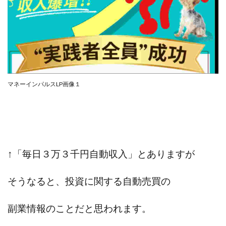
CASHｘCAPTURE運営事務局
ChatGPTセミナー
chokoっと
CIEL(シエル)
CM再生で100万円!
CONNECT(コネクト)
dagen
Dan.Inoue(ダン イノウエ)
Diary(ダイアリー)
BREAKER(ブレイカー)
DTH Co.
EA/Tool
EVER
Everyone(エブリワン)
マネーインパルスLP画像１
EXIT MONEY(イグジットマネー)
expand 副業紹介事務局
FANFARE(ファンファーレ)
fargo(ファーゴ)
FCシステム
feppiness株式会社
Finance Life(ファイナンスライフ)
↑「毎日３万３千円自動収入」とありますが
BTC FIRE(ビットファイヤ)
BPOINT
folio Co. Ltd.
ADVANCE(アドバンス)
そうなると、投資に関する自動売買の
【公式】ストック(在宅10Minutes)
【公式】パンド・ラミ
@kiyo
副業情報のことだと思われます。
000万～1億を誰でも目指せる!
000円をGET