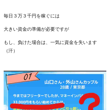
100億円ドリームウィーク2025
10万円GET!!～動画を見て～
毎日３万３千円を稼ぐには
2024年最新LINE副業「LIFE」
3問副業 アンケートモニター
Advance Edge
大きい資金の準備が必要ですが
AI YouTuberビジネス講座
Blue Triangle Limited
AI（人工知能）
AI∞所得
もし、負けた場合は、一気に資金を失います
AIアプリで稼ぐ/このアプリがすごい
AIサービス(XTOOL)
（汗）
AI時代の情報発信講座
AI運用サポート
AmazingTick
Amazon
Back Up!!!!運営事務局
Baron
BETTER CHOICE LIMITED
FIRE
FREEDOM(フリーダム)
MONEY LIFE運営事務局
Ltd.
LIFE Style(ライフスタイル)
LifeCreate合同会社
LINE
LINE JOBNAVI(ジョブナビ)
LINEアンケートに答えて!?
LINEでスタンプ送るだけ
LINEで簡単アンケート
LiNK
LINK(リンク)