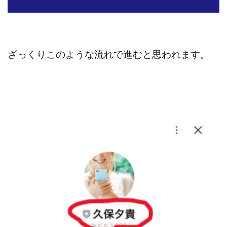
センタービレッジ合同会社
ソウルメイト(SOUL MATE)
ソフト株式会社
タスク詐欺
スマホふくぎょうのおしごと！
チャプロ
ざっくりこのような流れで進むと思われます。
ちょこスマ
ちょこっと
ちょこプラ(choco+)
ちょな(蝶名林達也)
どこでもビジネス
トライアル
トラスト株式会社
ドリームクラフターズ
ドリームテック合同会社
ドリームワーク
スマホを使って稼ぐ方法
スマホひとつでらくらく副業
トレンド
スマートジョブnet
サクッとお仕事サービス
サクッと毎日5万円
サポーターズファミリー(supporter's family)
サルでも出来る!最新のお金の稼ぎ方
ジーニアスブラックボックス
スーパースマイル(SUPER SMILE)
スキマ時間で稼ぐ Job Lob
スキマ時間の有効活用