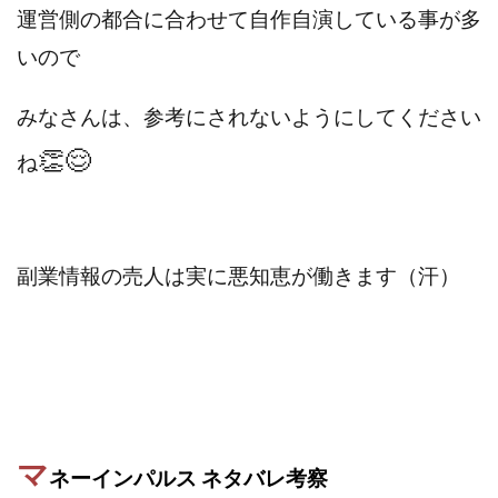
運営側の都合に合わせて自作自演している事が多
中村健吾
中村友也
中村洸一
中村陽
中田光治
中谷司
中野
中野 友貴
いので
中野愛望
佐藤由規
佐藤隆司
みなさんは、参考にされないようにしてください
一般財団法人日本投資家育成機構
合同会社Artemis
加藤陸
加藤隆伸
動画を見てGET
👏😌
ね
動画を見て報酬GET(ゲット)
北野毅
千葉雄介
即金アプリを無料ダウンロードして毎日30
友成 優吾
古賀稜
合同会社 RoyalBond
合同会社AZone
副業情報の売人は実に悪知恵が働きます（汗）
加藤浩司
合同会社blue
合同会社CMP
合同会社Fans
合同会社first
合同会社Like Factory
合同会社NT
合同会社REEF
合同会社Renaissance
合同会社Smile
合同会社ST
合同会社start moving
加藤浩次
加藤敏行
倉由美希
写真を選んで収益GET
億のゲームチェンジ
マ
ネーインパルス ネタバレ
考察
億の継承
億り人プロジェクト
儲けの達人FX