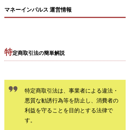
西澤英樹
西田哲朗
話題の最新副業
赤澤天道
マネーインパルス 運営情報
近藤かおり
近藤智弘
遠藤 友里子
酒井
金の虎(マネーの虎)
長澤 祐介
金勝(キムマサル)
金子弘給
金子正人
金山莉緒
金本浩
鈴木 孝二
鈴木 翔
鈴木優次郎
鈴木克佳
特
鈴木翔
鈴村有基
生成AIの学校「飛翔」
定商取引法の簡単解説
犬神空
株式会社TOKYO STYLE
株式会社ドライブ
株式会社グロース
株式会社ゲート
株式会社ゴールドレバテック
株式会社サンアイ
株式会社ジョイン
株式会社スパイラル
特定商取引法は、事業者による違法・
株式会社スマイル
株式会社セカンド
悪質な勧誘行為等を防止し、消費者の
株式会社タイプ
株式会社チャプター2
利益を守ることを目的とする法律で
株式会社ナチュラルナイン
株式会社カーロット
す。
株式会社ナレッジ
株式会社ニュース
株式会社ネクスト
株式会社ネクト