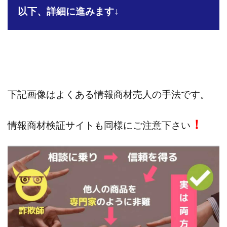
株式会社jカンパニー
株式会社K&H
株式会社LAMP
以下、詳細に進みます↓
手塚 久典
戸井田拓也
株式会社Stella
大川康治
坪井 健
堤 舞尋
塚原健太
塩田沙代
夏目歩美
多田明弘
大原 哲男
大原哲男
大島眞理子
大島領介
大川智宏
坂本よしたか
大森淳弘
大田賢二
大西良幸
下記画像はよくある情報商材売人の手法です。
天内 碧海
天才トレーダーヤス
天本隼人
天照(アマテラス)プロジェクト
天野 照章
奥野雄二
！
情報商材検証サイトも同様にご注意下さい
宇佐美恵那
安藤 仁
坂本桃太郎
坂口健
安達健太朗
合同会社ミドル
合同会社アドバンス
合同会社ウェルファースト
合同会社クラウドジャパン
合同会社サウザントレフト
合同会社サバイバルグランピング
合同会社シームレス
合同会社センス
合同会社チルダワーク
合同会社ナチュ
合同会社ネクストイノベーション