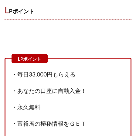
Robert.harry.Ōhno
ROKUYON(ロクヨン)
L
Rupex Limited
SCM運営事務局
SEVENシステム
Pポイント
SHARE
UBI合同協会サポート
V-System
NEW LIFE!(ニューライフ)
ギガマート株式会社
オプトインアフィリエイト
オプトインアフェリエイト
おまかせAI運用
おむられいか
ガーディアン・トリニティ
カール鈴木
かずくん
カマAGEインベストメンバーズ
かんたんスマホ副業
・毎日33,000円もらえる
かんたん副業
キャッチtheディルハム
イルカ先生
キャリア(CARRIER)
キャリプロ(キャリアプログラム)
・あなたの口座に自動入金！
キャリプロ運営事務局
きよとらいふ
グッドナビJOB
クニトミ
・永久無料
グランドマスターピースFX
グローバルプロジェクト
クロスリテイリング
クロスリテイリング株式会社
・富裕層の極秘情報をＧＥＴ
コーチング
エンジェル
イマドキの副業