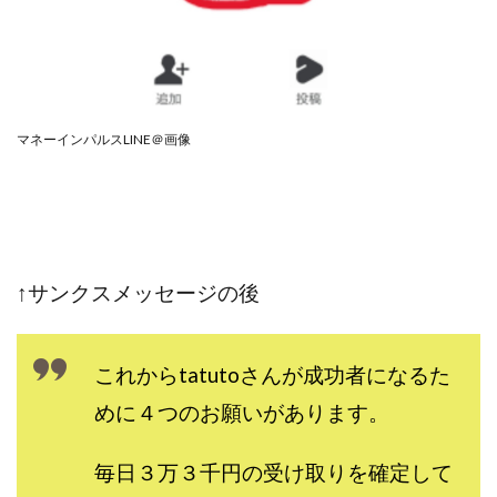
スクエア株式会社
スター・プラチナ
スマート副業
スマホのビジネス
スマート資産形成(LDF)
スマキャン(SMACAN)
スマナビ.com
スマホ1台でどこでも副収入
スマホアベンジャー
マネーインパルスLINE＠画像
スマホタップだけで
スマホでらくらく副収入アプリ
スマホで副収入の決定版
スマホで始める在宅生活
スマホで稼げる?【裏ワザ副業】
スマホのおしごと
トレーダーKaibe
ナイトグループ 岡崎
↑サンクスメッセージの後
わずか1日で5万円以上稼ぐ利用者が続出
ゆきや
マネパン KOJI
マネロブ
みきお校長
ミユ
ミラクル(MIRACLE)
ミリオネア5
これからtatutoさんが成功者になるた
ミリオネアチャレンジ
ミリオンラボ(million labo)
めに４つのお願いがあります。
ミリチャレ
みんなのハッピーワーク
ゆるリッチ
マネーキューピット
ライフアップ(LIFE UP)
毎日３万３千円の受け取りを確定して
ライブアドバイザーカレッジ