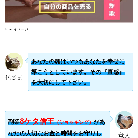
合同会社リバーシブル
坂元雄徳
合同会社リュウシン
合同会社リンク
合同会社リングペイ
吉岡勝利
吉本昌代
Scamイメージ
吉江 佑弥
和佐大輔
唐莉萍
國富竜也
在宅のんびリッチ
坂井彰吾
安藤 翔大
安達健太郎
我有洋哉
川崎 渉
山形直樹
あなたの魂はいつもあなたを幸せに
山本拓弥(チョゴリ)
山本耕而
岡崎 健二
岡村貴弘
岡田芳弘
島田隆則
嵯峨翔太郎
導こうとしています。その『直感』
仏さま
川原 充将
川口 真子
川端 健太
山崎友也
を大切にして下さい。
川端理恵
工藤 総一郎
工藤総一郎
市川 翔平
市川彩子
布施春輝
平野千春
後藤健二
必勝プロジェクト無双
志賀恭介
成田賢治
山崎隆
山岸祐介
宮光勇次
小川ゆうり
8ケタ借王
副業
があ
（ショッキング）
宮地乙十葉
宮本将
宮林 慶次
宮田裕司
なたの大切なお金と時間をお守りし
竜人
富岡 伸成
富樫美月
富永健
富田湧貴