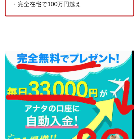
VICTOR(ビクター)
アークAI
VIP LIVE STERAM
・
完全在宅で100万円越え
WILLIAM CULANDOG JOROLAN
Winners Life(ウィナーズライフ)
WINNING ACADEMY(ウイニングアカデミー)
Workings(ワーキング)
World Trader Co Ltd
Write UP
Yamashita Takuma
YSK
ZEXS運営事務局
アイランドセブン(I-LAND 7)
いいね!するだけ
アクシス合同会社
アダルトアフィリエイトクラブ(AAC)
アップライフ
アドネス株式会社
アフェリエイトは稼げない
アブダビ先生
アプリ
アプリで確認するだけ
アプリ生活
アモン
アラン・ソリマチ
New Pioneer
MONEY QUEEN(マネークイーン)
コア(CORE)
Delta運営サポート事務局
BUTTER CASH(バターキャッシュ)
BUZプロジェクト