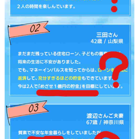
Lisa
Makoto Honda
LEMON(レモン)
manerak
Mari(武島麻里)
MARKET(マーケット)
MASA
Master Piece運営事務局
Masters Bank(マスターズバンク)
MAXIM(マクシム)
METHOD30運営事務局
MGB COMPANY(エムジーピーカンパニー)
MIBC
MIDAS(ミダス)
Life Lead運営事務局
Layla
FREELANCE運営事務局
GRAND SLAM(グランドスラム)
FRONTIER(フロンティア)
FX
FX GO tap
FX King's TRUST
FX/BO
FXミリオネアタワー
FX鬼の手
GAFAシステム
GATE(ゲート)
GB株式会社
GOAL-B
GREAT JOY(グレートジョイ)
Kyouji Sayama
happy-style
Hisanori Teduka
HPR株式会社
HYBRID(ハイブリッド)
IHR
ITS合同会社
JOURNEY（ジャーニー）