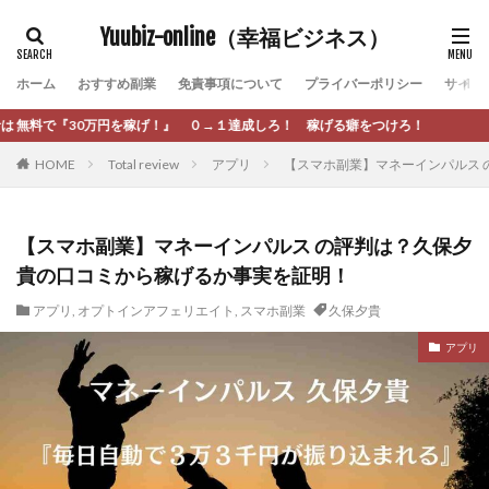
カテゴリー
Yuubiz-online（幸福ビジネス）
ホーム
おすすめ副業
免責事項について
プライバーポリシー
サイト
タグ
げ！』 ０→１達成しろ！ 稼げる癖をつけろ！
[公式]マネツク
松永千代
本田
杉本 裕介
HOME
Total review
アプリ
【スマホ副業】マネーインパルス
村上翔吾
村岡 大樹
村麻巴香
松尾健一郎
松尾豊
松岡峻亮
松崎リオナ
松木慎也
松澤英二
本当にあったうまい話
松野有希
【スマホ副業】マネーインパルス の評判は？久保夕
貴の口コミから稼げるか事実を証明！
柏木直人
栗原久美子
栗田真一
株式会社 door
株式会社 e-FLAGS
株式会社 FREDERIQS
アプリ
,
オプトインアフェリエイト
,
スマホ副業
久保夕貴
株式会社 安藤企画
株式会社 業
株式会社１(イチ)
アプリ
株式会社8Bee
本橋へいすけ
木村大輔
株式会社Appacle
日給5万円可能なながら感覚の副収入アプリ
投資
投資家 亜依
攝津智洋
放置ISマネー(放置 is money)