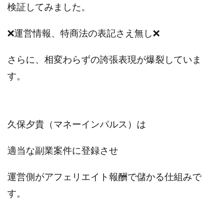
検証してみました。
プラチナメソッド2024
ブラックサタン(Black Satan)
フラットワーク
フリー株式会社
❌運営情報、特商法の表記さえ無し❌
フルーツ(スマホをタップするだけ!?)
ホーム合同会社
ほったらかしFX運営事務局
マイリスト(My List)
さらに、相変わらずの誇張表現が爆裂していま
김 가싸
す。
検索
久保夕貴（マネーインパルス）は
適当な副業案件に登録させ
運営側がアフェリエイト報酬で儲かる仕組みで
す。