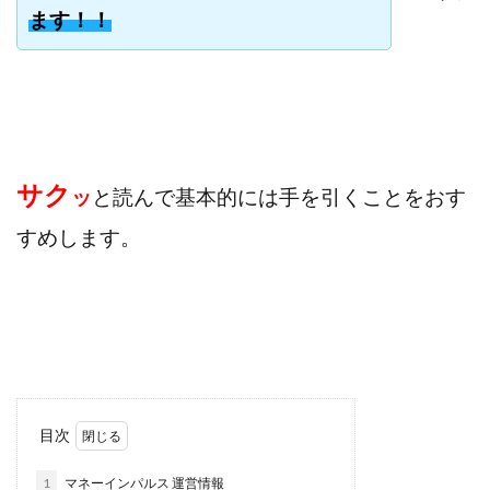
ます！！
寺澤英明
将軍
小川 和人
小林 実
山口英樹
小林よしのり
小林尚美
小林正人
小林雄樹
小森みずき
小泉一浩
少額資金で激安不動産投資
尾崎圭司
山中祐希
山之内リアルエステート株式会社
山口孝志
株式会社STAGE
株式会社STS
合同会社アース
サク
ッ
と読んで基本的には手を引くことをおす
自分の選んだ写真が収益に!!
稲川博紀
すめします。
空いた時間で高齢者でも稼げる
競馬でカンタン副業 運営事務局
竹井佑介
竹原芳美
竹田茉生
米澤 蓮
紀田 奈々未
紫垣英昭
織田慶
臼井穂乃果
秒速のFX スキャルマジック
舟引佑太
荒木剛志
菅原将悟
華山奈緒子
落合琢哉
葉月らな
藏野 雄哉
藤原飛鳥
目次
藤咲優
藤堂 成一
藤堂健一
秘密のテキスト
秋葉 卓也
藤田 陸
畑岡宏光
田中
1
マネーインパルス 運営情報