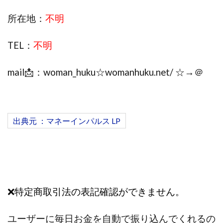
株式会社エキスパート
株式会社オーシャン・ファーム
所在地：
不明
株式会社オタケン
株式会社ラット
株式会社リテラシー
特別副業助成金 夢実現キャンペーン
TEL：
不明
清原達郎
沖中純一
河村一志
河野真美
mail📩：woman_huku☆womanhuku.net/ ☆→＠
波乗りジョニー
波乗り波動論
浅野夕美
浜田雄介
海外運営
深原祥太
清原資産管理グループ
清水 貴裕
江面邦彦
清水圭一郎
渡辺佳織
湯浅 和弘
滝沢 風香
出典元 ：マネーインパルス LP
滝沢賢治
濵田雄介
無料!カンタン!はやっ!誰でも週給35万円GET!!
熊倉 駿介
片山恵美子
物販/せどり/転売
物販ONE(miraise)
池本 慎一
江上 一機
❌特定商取引法の表記確認ができません。
株式会社リンクス
椿梨沙
株式会社ワーク
株式会社ワイズ
株式会社ワンダーリアリティ
ユーザーに毎日お金を自動で振り込んでくれるの
株式会社仕
株式会社和
株式会社心渡