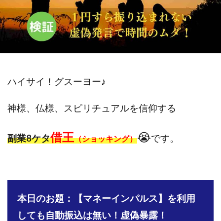
斉藤 敏雄
斎藤 敏雄
新井 孝弘
新井 悠馬
新川卓也
新選組(ガチンコ副業投資)
星野拓馬
望月詩織
暮らしのノマド
最先端スマホワーク
最新AI 5つの錬金術
最短1分で3万円が稼げる即金副業アプリ
最短即日>>高収入
最速PPCアフィリエイト
ハイサイ！グスーヨー
♪
有限会社エステージア
有限会社ユースフルインフォ
神様、仏様、スピリチュアルを信仰する
有限会社現代
有限会社自由人
望月 光
株式会社8EIGHT8
株式会社Asset Cube
戸田 亮太
借王
😭
副業8ケタ
です。
（ショッキング）
株式会社PRICELESS
株式会社NATURAL NINE
株式会社NEXT LEVEL
株式会社NKcreative
株式会社note
株式会社OMT
株式会社one
株式会社ORIT
株式会社PACHA(パチャ)
本日のお題：【マネーインパルス】を利用
株式会社PLUM
株式会社Precious.Light
株式会社PRINCELESS
株式会社Logical Forex
しても自動振込は無い！虚偽暴露！