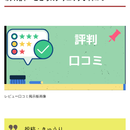
全自動AIシステム(Trading System)
全自動インサイダーROBOT
内藤 洋子
内藤隆児
円城寺
写真や動画にいいねするだけ!
写真を送信して報酬GET
写真を選んで安定した収益を！
副業専門オープンチャット
冨永愛理
出口洋平
初心者
前田 義明
前田愛
副業
副業コンシェルジュ鈴木
副業ネットワーク
副業の教室事務局
副業ポスト
副業ポスト運営事務局
七里信一
一般社団法人こころインターナショナル
ザ・プレジデント(THE PRESIDENT)
レビュー口コミ掲示板画像
タートルビジネススクール
スマホ内の画像を送信してカンタン副収入
スマホ副業
スマホ副業ナビ
スマホ副業ナビ(ふくぎょーまいすたー)
スマリッチ(smarich)
センサーズ
センター(center)
投稿：きゅうり