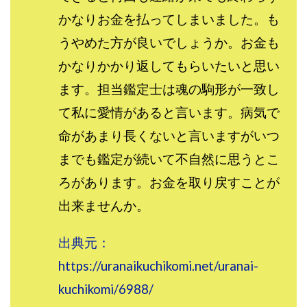
スクエア株式会社
スター・プラチナ
スマート副業
かなりお金を払ってしまいました。も
スマホのビジネス
スマート資産形成(LDF)
うやめた方が良いでしょうか。お金も
スマキャン(SMACAN)
スマナビ.com
かなりかかり返してもらいたいと思い
スマホ1台でどこでも副収入
スマホアベンジャー
ます。担当鑑定士は魂の駒形が一致し
スマホタップだけで
スマホでらくらく副収入アプリ
て私に愛情があると言います。病気で
スマホで副収入の決定版
スマホで始める在宅生活
命があまり長くないと言いますがいつ
スマホで稼げる?【裏ワザ副業】
スマホのおしごと
までも鑑定が続いて不自然に思うとこ
トレーダーKaibe
ナイトグループ 岡崎
わずか1日で5万円以上稼ぐ利用者が続出
ゆきや
ろがあります。お金を取り戻すことが
マネパン KOJI
マネロブ
みきお校長
ミユ
出来ませんか。
ミラクル(MIRACLE)
ミリオネア5
ミリオネアチャレンジ
ミリオンラボ(million labo)
出典元：
ミリチャレ
みんなのハッピーワーク
ゆるリッチ
https://uranaikuchikomi.net/uranai-
マネーキューピット
ライフアップ(LIFE UP)
kuchikomi/6988/
ライブアドバイザーカレッジ