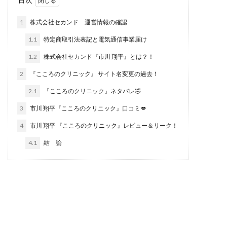
西澤英樹
西田哲朗
話題の最新副業
赤澤天道
1
株式会社セカンド 運営情報の確認
近藤かおり
近藤智弘
遠藤 友里子
酒井
1.1
特定商取引法表記と電気通信事業届け
金の虎(マネーの虎)
長澤 祐介
金勝(キムマサル)
1.2
株式会社セカンド『市川 翔平』とは？！
金子弘給
金子正人
金山莉緒
金本浩
鈴木 孝二
鈴木 翔
鈴木優次郎
鈴木克佳
2
『こころのクリニック』 サイト名変更の過去！
鈴木翔
鈴村有基
生成AIの学校「飛翔」
2.1
『こころのクリニック』ネタバレ🤣
犬神空
株式会社TOKYO STYLE
株式会社ドライブ
3
市川 翔平『こころのクリニック』口コミ💋
株式会社グロース
株式会社ゲート
4
市川 翔平 『こころのクリニック』レビュー＆リーク！
株式会社ゴールドレバテック
株式会社サンアイ
4.1
結 論
株式会社ジョイン
株式会社スパイラル
株式会社スマイル
株式会社セカンド
株式会社タイプ
株式会社チャプター2
株式会社ナチュラルナイン
株式会社カーロット
株式会社ナレッジ
株式会社ニュース
株式会社ネクスト
株式会社ネクト