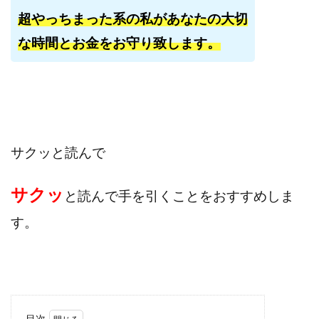
田中 拓哉
田中 旭
田中圭
田中康裕
超やっちまった系の私があなたの大切
田中武志
田中絵美
田島俊明
甲斐雅人
な時間とお金をお守り致します。
町田 信義
白川さやか
福林みずき
益井雅
相川奈津妃
相川浩介
相葉はるか
真中 翔
石井泰裕
石塚 憲史
石山 昌志
石川聡彦
確定申告
神威(KAMUI)
藤沢琴音
西勇輝
王 義虎
高橋 秀明
革命毎日3万円!
須藤一寿
サクッと読んで
風間けいご
馬場和義
駒形 哲治
高坂 隆
高柳 卓馬
高柳大輔
高橋 伸行
高橋 守美
サクッ
と読んで
手を引くことをおすすめしま
高橋優作
長谷川博
高橋優里
高橋悟
す。
高橋拓真
高橋良彰
高橋菜々美
髙野丈
鬼塚尚仁
魅惑のFXスキャルシステム「即金1億円ボタン」
黒澤真
黒田勉
齊藤大地
阿部 亮平
長谷川マコト
西崎 薫
金 佳史
西村和之
西森康二
目次