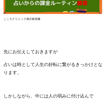
合同会社リバーシブル
坂元雄徳
合同会社リュウシン
合同会社リンク
合同会社リングペイ
吉岡勝利
吉本昌代
こころクリニック掲示板画像
吉江 佑弥
和佐大輔
唐莉萍
國富竜也
在宅のんびリッチ
坂井彰吾
安藤 翔大
安達健太郎
我有洋哉
川崎 渉
山形直樹
山本拓弥(チョゴリ)
山本耕而
岡崎 健二
先にお伝えしておきますが
岡村貴弘
岡田芳弘
島田隆則
嵯峨翔太郎
川原 充将
川口 真子
川端 健太
山崎友也
占いは時として人生の好転に繋がるきっかけとな
川端理恵
工藤 総一郎
工藤総一郎
市川 翔平
ります。
市川彩子
布施春輝
平野千春
後藤健二
必勝プロジェクト無双
志賀恭介
成田賢治
山崎隆
山岸祐介
宮光勇次
小川ゆうり
しかしながら、中には人の弱みに付け込んで
宮地乙十葉
宮本将
宮林 慶次
宮田裕司
富岡 伸成
富樫美月
富永健
富田湧貴