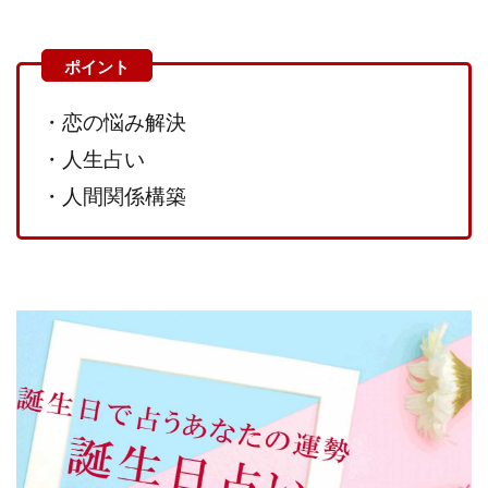
VICTOR(ビクター)
アークAI
VIP LIVE STERAM
WILLIAM CULANDOG JOROLAN
Winners Life(ウィナーズライフ)
WINNING ACADEMY(ウイニングアカデミー)
・恋の悩み解決
Workings(ワーキング)
World Trader Co Ltd
・人生占い
Write UP
Yamashita Takuma
YSK
・人間関係構築
ZEXS運営事務局
アイランドセブン(I-LAND 7)
いいね!するだけ
アクシス合同会社
アダルトアフィリエイトクラブ(AAC)
アップライフ
アドネス株式会社
アフェリエイトは稼げない
アブダビ先生
アプリ
アプリで確認するだけ
アプリ生活
アモン
アラン・ソリマチ
New Pioneer
MONEY QUEEN(マネークイーン)
コア(CORE)
Delta運営サポート事務局
BUTTER CASH(バターキャッシュ)
BUZプロジェクト