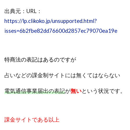
株式会社蝶名林
株式会社評判
桐生秀臣
桜木
出典元：URL：
森 達郎
楠山高広
永森 航汰
楽々収入アップ
https://lp.clikoko.jp/unsupported.html?
楽天ルーム
榎 恭宏
横村 辰徳
isses=6b2fbe82dd76600d2857ec79070ea19e
正規のお仕事で年収5
武井 康哲
武田勇吾
武田章司
毎日安定して稼ぐ！スマホだけですべて完結
毎月簡単収入アップ
水野賢一
特商法の表記はあるのですが
合同会社アップステージ
合同会社VSL
【公式】コロコロ・ナタデココ
TADAO YOSHIHARA
占いなどの課金制サイトには無くてはならない
SIGN(サイン)
SIGNAL(シグナル)
SKETCH(スケッチ)
SLOW(スロウ)
Smash Works
SONIC(ソニック)
電気通信事業届出の表記
が
無い
という状況です。
SPARKLE!!(スパークル)
STAR .Company.
STAR.system(スターシステム)
SUPERリベンジャーズ
Technical service Co.
課金サイトである以上
SHYEN GRACE LAURENT INTERNET SERVICES INC