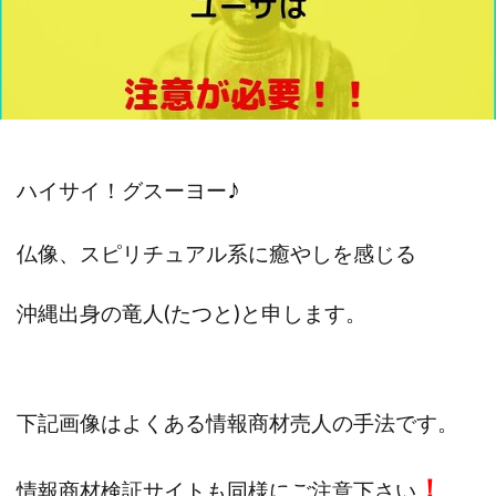
斉藤 敏雄
斎藤 敏雄
新井 孝弘
新井 悠馬
新川卓也
新選組(ガチンコ副業投資)
星野拓馬
望月詩織
暮らしのノマド
最先端スマホワーク
最新AI 5つの錬金術
最短1分で3万円が稼げる即金副業アプリ
最短即日>>高収入
最速PPCアフィリエイト
♪
ハイサイ！グスーヨー
有限会社エステージア
有限会社ユースフルインフォ
有限会社現代
有限会社自由人
望月 光
仏像、スピリチュアル系に癒やしを感じる
株式会社8EIGHT8
株式会社Asset Cube
戸田 亮太
沖縄出身の
竜人(たつと)と申します。
株式会社PRICELESS
株式会社NATURAL NINE
株式会社NEXT LEVEL
株式会社NKcreative
株式会社note
株式会社OMT
株式会社one
株式会社ORIT
株式会社PACHA(パチャ)
下記画像はよくある情報商材売人の手法です。
株式会社PLUM
株式会社Precious.Light
株式会社PRINCELESS
株式会社Logical Forex
！
情報商材検証サイトも同様にご注意下さい