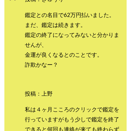
センタービレッジ合同会社
ソウルメイト(SOUL MATE)
鑑定との名目で62万円払いました。
ソフト株式会社
タスク詐欺
スマホふくぎょうのおしごと！
チャプロ
まだ、鑑定は続きます。
ちょこスマ
ちょこっと
ちょこプラ(choco+)
鑑定の終了になってみないと分かりま
ちょな(蝶名林達也)
どこでもビジネス
トライアル
せんが、
トラスト株式会社
ドリームクラフターズ
金運が良くなるとのことです。
ドリームテック合同会社
ドリームワーク
詐欺かなー？
スマホを使って稼ぐ方法
スマホひとつでらくらく副業
トレンド
スマートジョブnet
サクッとお仕事サービス
サクッと毎日5万円
投稿：上野
サポーターズファミリー(supporter's family)
サルでも出来る!最新のお金の稼ぎ方
私は４ヶ月こころのクリックで鑑定を
ジーニアスブラックボックス
行っていますがもう少しで鑑定を終了
スーパースマイル(SUPER SMILE)
スキマ時間で稼ぐ Job Lob
スキマ時間の有効活用
できると何回も連絡が来ても終わらず