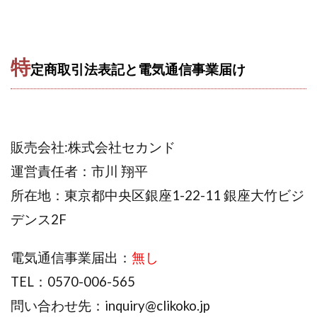
株式会社エキスパート
株式会社オーシャン・ファーム
株式会社オタケン
株式会社ラット
特
株式会社リテラシー
特別副業助成金 夢実現キャンペーン
定商取引法表記と電気通信事業届け
清原達郎
沖中純一
河村一志
河野真美
波乗りジョニー
波乗り波動論
浅野夕美
浜田雄介
海外運営
深原祥太
販売会社:株式会社セカンド
清原資産管理グループ
清水 貴裕
江面邦彦
清水圭一郎
渡辺佳織
湯浅 和弘
滝沢 風香
運営責任者：市川 翔平
滝沢賢治
濵田雄介
所在地：東京都中央区銀座1-22-11 銀座大竹ビジ
無料!カンタン!はやっ!誰でも週給35万円GET!!
デンス2F
熊倉 駿介
片山恵美子
物販/せどり/転売
物販ONE(miraise)
池本 慎一
江上 一機
電気通信事業届出：
無し
株式会社リンクス
椿梨沙
株式会社ワーク
TEL：0570-006-565
株式会社ワイズ
株式会社ワンダーリアリティ
問い合わせ先：
inquiry@clikoko.jp
株式会社仕
株式会社和
株式会社心渡