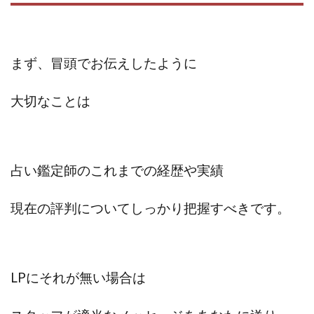
プラチナメソッド2024
ブラックサタン(Black Satan)
フラットワーク
フリー株式会社
フルーツ(スマホをタップするだけ!?)
ホーム合同会社
まず、冒頭でお伝えしたように
ほったらかしFX運営事務局
マイリスト(My List)
大切なことは
김 가싸
検索
占い鑑定師のこれまでの経歴や実績
現在の評判についてしっかり把握すべきです。
LPにそれが無い場合は