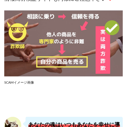
株式会社PROGRESS
株式会社Regene
株式会社Research
株式会社reward
株式会社ROAD
株式会社SD TRUST
株式会社SELLTEC
株式会社Seven stud
株式会社SixSence
株式会社Smart Life
株式会社soleil
株式会社monokoko
株式会社Link Partners
株式会社Axio
株式会社FlowRace
株式会社BANKER6
株式会社Be honest
株式会社Bell tree
株式会社BLOOM
株式会社BLUE
株式会社Continue Marketing LAB
株式会社e-plus
SCAMイメージ画像
株式会社FC
株式会社FEEL
株式会社first
株式会社FrontShine
株式会社Link
株式会社GENERALHAWK
株式会社gleam
株式会社GOLAZO
株式会社greed
株式会社GW
株式会社H・S
株式会社H.S
株式会社ICC
あなたの魂はいつもあなたを幸せに導