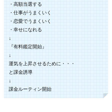
・高額当選する
JUPITER運営事務局
Katsutoshi Kumakura
KOJI
KOUTAROU TOMITA
ゴールドラッシュEX
・仕事がうまくいく
コンサル
合同会社V.S.L
今村雅士
五十嵐
・恋愛でうまくいく
五十嵐レオン
五十嵐瑛太
五十嵐真也
・幸せになれる
井上瑞希
井上裕貴
井口晃
今 努
↓
今、話題!簡単・最新お仕事サービス!
『有料鑑定開始』
今すぐ始める副業革命
今瀬 健二
久野愛実
↓
今瀬健二
仮想通貨
仮想通貨Vtuberハク
運気を上昇させるために・・・
伊東みさき
伊東弘人
伊藤 弘人
会社名 合同会社paradiz
佐竹 良平
佐藤俊幸
と課金誘導
佐藤健
佐藤彰洋
二宮瑛士
久保夕貴
↓
佐藤竜
中山 浩昴
三上功太
三上夏治
課金ルーティン開始
三宅常雄
三浦健一
上原真琴
上山 大利
下田隆
世界一カンタンなFXの稼ぎ方
中原 徹
中尾龍
中悠太
丸山 徹
中本英
中村 邦明