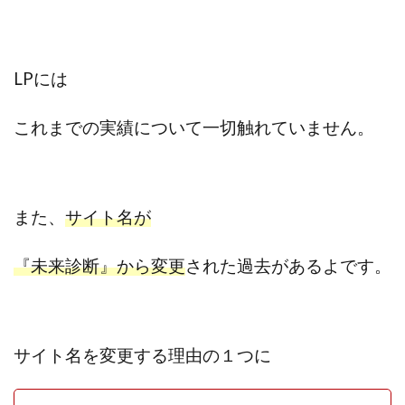
100億円ドリームウィーク2025
10万円GET!!～動画を見て～
2024年最新LINE副業「LIFE」
LPには
3問副業 アンケートモニター
Advance Edge
AI YouTuberビジネス講座
Blue Triangle Limited
これまでの実績について一切触れていません。
AI（人工知能）
AI∞所得
AIアプリで稼ぐ/このアプリがすごい
AIサービス(XTOOL)
AI時代の情報発信講座
AI運用サポート
また、
サイト名が
AmazingTick
Amazon
Back Up!!!!運営事務局
Baron
BETTER CHOICE LIMITED
FIRE
『未来診断』から変更
された過去があるよです。
FREEDOM(フリーダム)
MONEY LIFE運営事務局
Ltd.
LIFE Style(ライフスタイル)
LifeCreate合同会社
LINE
LINE JOBNAVI(ジョブナビ)
サイト名を変更する理由の１つに
LINEアンケートに答えて!?
LINEでスタンプ送るだけ
LINEで簡単アンケート
LiNK
LINK(リンク)