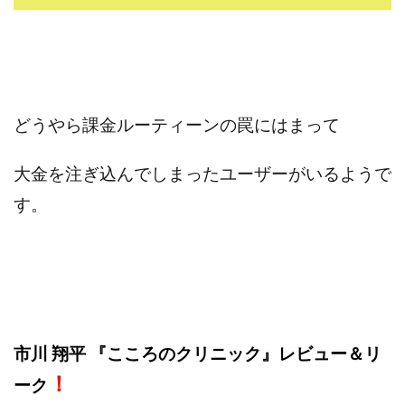
ライフデザイン出版合同会社
らくらくできるスマホ副業
リッチ ギャザリング
リッチ ルーラー
リライアンス(Reliance)
ロミオ・ロドリゲス・ジュニア
ワークスフランチャイジーオフィス
どうやら課金ルーティーンの罠にはまって
ワークホップ(Work Hop)
ワールドリユースシステム
マネーの湖
マックス岩井
なし
大金を注ぎ込んでしまったユーザーがいるようで
フェールNaviシステム
ニューイヤーパラダイス
す。
ネオナビ
ネオナビ 我有洋哉
ネオライフPROJECT(プロジェクト)
ネットサーフィンをお金に換える
ネットスター
ハイブリッド・トレード・アカデミア
はじめての資産運用
ハピネスサロン
はるかコーチング
フィアナ
フォトチェッカー
市川 翔平 『こころのクリニック』レビュー
＆リ
マスターピース(MASTER PIECE)
フォトレ
！
ーク
フォリオJP(Folio)
ふくぎょうパラダイス