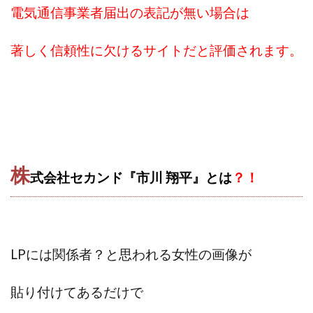
TEDASUKE
The Messiah(ザ・メシア)
電気通信事業者届出の表記が無い場合は
THE SAVIOR(ザ・セイバー)
THE SHIP
THE TEAM(ザ チーム)
TIME BANK SYSTEM
著しく信頼性に欠けるサイトだと評価されます。
TOP WINNER運営事務局
trialwork365(トライアルワーク365)
trillion
trillion運営事務局
Ubiquitous solution
SIDE JOB REACH(サイドジョブリーチ)
Shinya
United Rich F＆B Limited
pm.T株式会社
NEW PRODUCE(ニュープロデュース)
株
式会社セカンド『市川 翔平』とは
？！
NEW SHIFT(ニューシフト)
NFT
Ng Man Hin
NOBU
NOVA
OliveX
omezu
Owners(次世代型エンジェル投資)
Parrish
PUZZLE
SHIFT(シフト)
QUICK(クイック)
LPには関係者？と思われる女性の画像が
Re:Born(リボーン)
REGAIN(リゲイン)
貼り付けてあるだけで
REVERS(リバース)
RISE UP(ライズアップ)