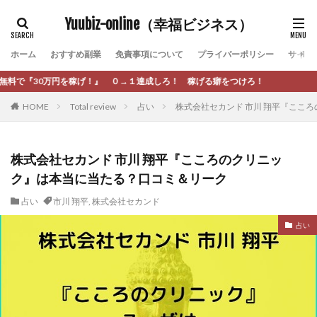
カテゴリー
Yuubiz-online（幸福ビジネス）
ホーム
おすすめ副業
免責事項について
プライバーポリシー
サイト
タグ
０→１達成しろ！ 稼げる癖をつけろ！
[公式]マネツク
松永千代
本田
杉本 裕介
HOME
Total review
占い
株式会社セカンド 市川 翔平『ここ
村上翔吾
村岡 大樹
村麻巴香
松尾健一郎
松尾豊
松岡峻亮
松崎リオナ
松木慎也
松澤英二
本当にあったうまい話
松野有希
株式会社セカンド 市川 翔平『こころのクリニッ
ク』は本当に当たる？口コミ＆リーク
柏木直人
栗原久美子
栗田真一
株式会社 door
株式会社 e-FLAGS
株式会社 FREDERIQS
占い
市川 翔平
,
株式会社セカンド
株式会社 安藤企画
株式会社 業
株式会社１(イチ)
占い
株式会社8Bee
本橋へいすけ
木村大輔
株式会社Appacle
日給5万円可能なながら感覚の副収入アプリ
投資
投資家 亜依
攝津智洋
放置ISマネー(放置 is money)