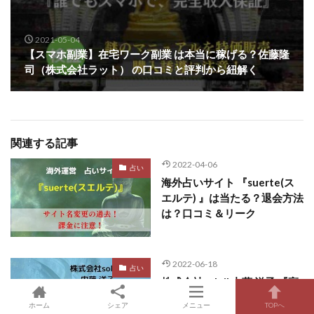
2021-05-04
【スマホ副業】在宅ワーク副業 は本当に稼げる？佐藤隆
司（株式会社ラット） の口コミと評判から紐解く
関連する記事
2022-04-06
占い
海外占いサイト 『suerte(ス
エルテ) 』は当たる？退会方法
は？口コミ＆リーク
2022-06-18
占い
株式会社soleil 内藤 洋子 『高
波動・修正占術』の占いは当
ホーム
シェア
メニュー
TOPへ
たる？口コミ＆リーク