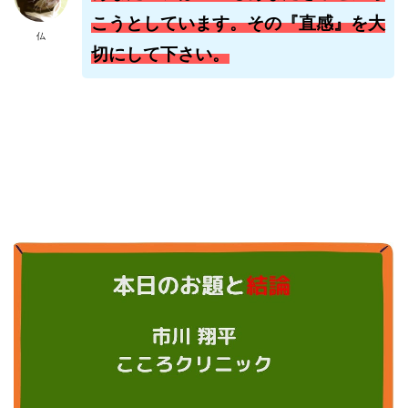
株式会社jカンパニー
株式会社K&H
株式会社LAMP
こうとしています。その『直感』を大
仏
手塚 久典
戸井田拓也
株式会社Stella
切にして下さい。
大川康治
坪井 健
堤 舞尋
塚原健太
塩田沙代
夏目歩美
多田明弘
大原 哲男
大原哲男
大島眞理子
大島領介
大川智宏
坂本よしたか
大森淳弘
大田賢二
大西良幸
天内 碧海
天才トレーダーヤス
天本隼人
天照(アマテラス)プロジェクト
天野 照章
奥野雄二
宇佐美恵那
安藤 仁
坂本桃太郎
坂口健
安達健太朗
合同会社ミドル
合同会社アドバンス
合同会社ウェルファースト
合同会社クラウドジャパン
合同会社サウザントレフト
合同会社サバイバルグランピング
合同会社シームレス
合同会社センス
合同会社チルダワーク
合同会社ナチュ
合同会社ネクストイノベーション