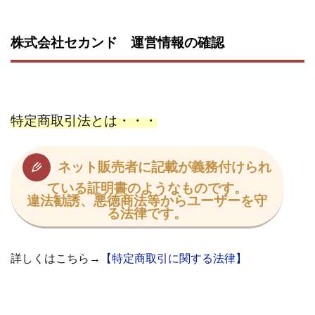
株式会社パワープロモート
株式会社ファナウス
株式会社フィールド
株式会社プラスビジョン
株式会社セカンド 運営情報の確認
株式会社ブリッジ
株式会社プルミエールエージェント
株式会社ライズ
株式会社キャッツ
株式会社お友達企画
株式会社ラブアンドピース
特定商取引法とは・・・
株式会社アイリス
株式会社TRIBE
株式会社Ubiquitous Solution
株式会社Uスクウェア
ネット販売者に記載が義務付けられ
株式会社Works Agency
株式会社WorksAgency
ている証明書のようなものです。
株式会社X-style
株式会社YASAKA
株式会社アート
違法勧誘、悪徳商法等からユーザーを守
株式会社アイコン
株式会社アイラボ
る法律です。
株式会社アオヤマ
株式会社オリジナル
株式会社アクト
株式会社アシスト
詳しくはこちら→
【特定商取引に関する法律】
株式会社アシスト・クローバー
株式会社アスク
株式会社アドバンス
株式会社イージー
株式会社インター
株式会社インラージ