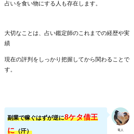
占いを食い物にする人も存在します。
寺澤英明
将軍
小川 和人
小林 実
山口英樹
小林よしのり
小林尚美
小林正人
小林雄樹
小森みずき
小泉一浩
大切なことは、占い鑑定師のこれまでの経歴や実
少額資金で激安不動産投資
尾崎圭司
山中祐希
山之内リアルエステート株式会社
山口孝志
績
株式会社STAGE
株式会社STS
合同会社アース
現在の評判をしっかり把握してから関わることで
自分の選んだ写真が収益に!!
稲川博紀
空いた時間で高齢者でも稼げる
す。
競馬でカンタン副業 運営事務局
竹井佑介
竹原芳美
竹田茉生
米澤 蓮
紀田 奈々未
紫垣英昭
織田慶
臼井穂乃果
秒速のFX スキャルマジック
舟引佑太
荒木剛志
菅原将悟
華山奈緒子
落合琢哉
葉月らな
藏野 雄哉
藤原飛鳥
8ケタ借王
副業で稼ぐはずが逆に
藤咲優
藤堂 成一
藤堂健一
秘密のテキスト
に
（汗）
竜人
秋葉 卓也
藤田 陸
畑岡宏光
田中