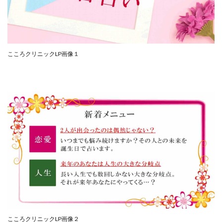
CASHｘCAPTURE運営事務局
ChatGPTセミナー
chokoっと
CIEL(シエル)
CM再生で100万円!
CONNECT(コネクト)
dagen
Dan.Inoue(ダン イノウエ)
Diary(ダイアリー)
こころクリニックLP画像１
BREAKER(ブレイカー)
DTH Co.
EA/Tool
EVER
Everyone(エブリワン)
EXIT MONEY(イグジットマネー)
expand 副業紹介事務局
FANFARE(ファンファーレ)
fargo(ファーゴ)
FCシステム
feppiness株式会社
Finance Life(ファイナンスライフ)
BTC FIRE(ビットファイヤ)
BPOINT
folio Co. Ltd.
ADVANCE(アドバンス)
【公式】ストック(在宅10Minutes)
【公式】パンド・ラミ
@kiyo
000万～1億を誰でも目指せる!
000円をGET
こころクリニックLP画像２