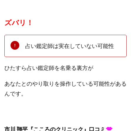
中村健吾
中村友也
中村洸一
中村陽
中田光治
中谷司
中野
中野 友貴
ズバリ！
中野愛望
佐藤由規
佐藤隆司
一般財団法人日本投資家育成機構
合同会社Artemis
加藤陸
加藤隆伸
動画を見てGET
占い鑑定師は実在していない可能性
動画を見て報酬GET(ゲット)
北野毅
千葉雄介
即金アプリを無料ダウンロードして毎日30
友成 優吾
古賀稜
合同会社 RoyalBond
合同会社AZone
ひたすら占い鑑定師を名乗る裏方が
加藤浩司
合同会社blue
合同会社CMP
あなたとのやり取りを操作している可能性がある
合同会社Fans
合同会社first
合同会社Like Factory
合同会社NT
合同会社REEF
合同会社Renaissance
んです。
合同会社Smile
合同会社ST
合同会社start moving
加藤浩次
加藤敏行
倉由美希
写真を選んで収益GET
億のゲームチェンジ
💋
億の継承
億り人プロジェクト
儲けの達人FX
市川 翔平『こころのクリニック』口コミ