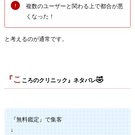
Lisa
Makoto Honda
LEMON(レモン)
複数のユーザーと関わる上で都合が悪
manerak
Mari(武島麻里)
MARKET(マーケット)
くなった！
MASA
Master Piece運営事務局
Masters Bank(マスターズバンク)
MAXIM(マクシム)
と考えるのが通常です。
METHOD30運営事務局
MGB COMPANY(エムジーピーカンパニー)
MIBC
MIDAS(ミダス)
Life Lead運営事務局
Layla
FREELANCE運営事務局
GRAND SLAM(グランドスラム)
FRONTIER(フロンティア)
FX
FX GO tap
『こ
🤣
ころのクリニック』ネタバレ
FX King's TRUST
FX/BO
FXミリオネアタワー
FX鬼の手
GAFAシステム
GATE(ゲート)
GB株式会社
GOAL-B
GREAT JOY(グレートジョイ)
Kyouji Sayama
happy-style
Hisanori Teduka
『無料鑑定』
で集客
HPR株式会社
HYBRID(ハイブリッド)
IHR
↓
ITS合同会社
JOURNEY（ジャーニー）