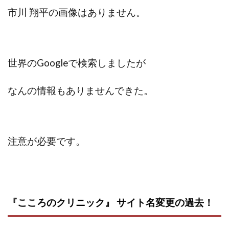
Robert.harry.Ōhno
ROKUYON(ロクヨン)
市川 翔平の画像はありません。
Rupex Limited
SCM運営事務局
SEVENシステム
SHARE
UBI合同協会サポート
V-System
NEW LIFE!(ニューライフ)
ギガマート株式会社
世界のGoogleで検索しましたが
オプトインアフィリエイト
オプトインアフェリエイト
おまかせAI運用
おむられいか
なんの情報もありませんできた。
ガーディアン・トリニティ
カール鈴木
かずくん
カマAGEインベストメンバーズ
かんたんスマホ副業
かんたん副業
キャッチtheディルハム
イルカ先生
キャリア(CARRIER)
キャリプロ(キャリアプログラム)
注意が必要です。
キャリプロ運営事務局
きよとらいふ
グッドナビJOB
クニトミ
グランドマスターピースFX
グローバルプロジェクト
クロスリテイリング
クロスリテイリング株式会社
『こころのクリニック』 サイト名変更の過去！
コーチング
エンジェル
イマドキの副業