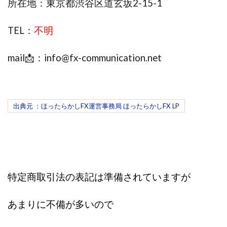
所在地：東京都渋谷区道玄坂2-15-1
株式会社蝶名林
株式会社評判
桐生秀臣
桜木
TEL：
不明
森 達郎
楠山高広
永森 航汰
楽々収入アップ
楽天ルーム
榎 恭宏
横村 辰徳
mail📩：
info@fx-communication.net
正規のお仕事で年収5
武井 康哲
武田勇吾
武田章司
毎日安定して稼ぐ！スマホだけですべて完結
毎月簡単収入アップ
水野賢一
出典元 ：ほったらかしFX運営事務局 ほったらかしFX LP
合同会社アップステージ
合同会社VSL
【公式】コロコロ・ナタデココ
TADAO YOSHIHARA
SIGN(サイン)
SIGNAL(シグナル)
SKETCH(スケッチ)
SLOW(スロウ)
Smash Works
SONIC(ソニック)
SPARKLE!!(スパークル)
STAR .Company.
特定商取引法の表記は準備されていますが
STAR.system(スターシステム)
SUPERリベンジャーズ
Technical service Co.
あまりに不備が多いので
SHYEN GRACE LAURENT INTERNET SERVICES INC