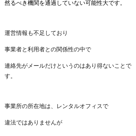
TEDASUKE
The Messiah(ザ・メシア)
然るべき機関を通過していない可能性大です。
THE SAVIOR(ザ・セイバー)
THE SHIP
THE TEAM(ザ チーム)
TIME BANK SYSTEM
TOP WINNER運営事務局
運営情報も不足しており
trialwork365(トライアルワーク365)
trillion
trillion運営事務局
Ubiquitous solution
事業者と利用者との関係性の中で
SIDE JOB REACH(サイドジョブリーチ)
Shinya
United Rich F＆B Limited
pm.T株式会社
連絡先がメールだけというのはあり得ないことで
NEW PRODUCE(ニュープロデュース)
す。
NEW SHIFT(ニューシフト)
NFT
Ng Man Hin
NOBU
NOVA
OliveX
omezu
Owners(次世代型エンジェル投資)
Parrish
PUZZLE
事業所の所在地は、レンタルオフィスで
SHIFT(シフト)
QUICK(クイック)
Re:Born(リボーン)
REGAIN(リゲイン)
違法ではありませんが
REVERS(リバース)
RISE UP(ライズアップ)