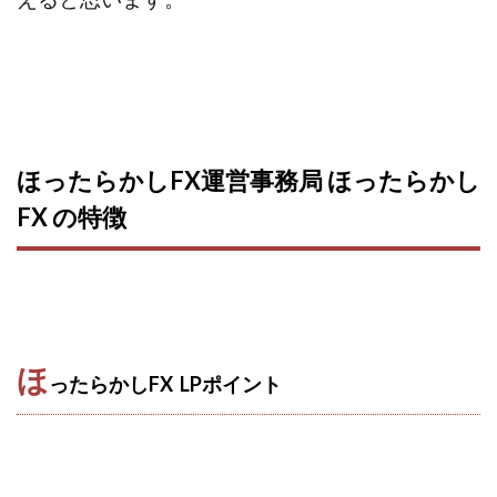
CASHｘCAPTURE運営事務局
ChatGPTセミナー
chokoっと
CIEL(シエル)
CM再生で100万円!
CONNECT(コネクト)
dagen
Dan.Inoue(ダン イノウエ)
Diary(ダイアリー)
BREAKER(ブレイカー)
DTH Co.
EA/Tool
ほったらかしFX運営事務局 ほったらかし
EVER
Everyone(エブリワン)
EXIT MONEY(イグジットマネー)
expand 副業紹介事務局
FX の特徴
FANFARE(ファンファーレ)
fargo(ファーゴ)
FCシステム
feppiness株式会社
Finance Life(ファイナンスライフ)
BTC FIRE(ビットファイヤ)
BPOINT
folio Co. Ltd.
ほ
ADVANCE(アドバンス)
ったらかしFX LPポイント
【公式】ストック(在宅10Minutes)
【公式】パンド・ラミ
@kiyo
000万～1億を誰でも目指せる!
000円をGET