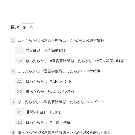
田中 拓哉
田中 旭
田中圭
田中康裕
田中武志
田中絵美
田島俊明
甲斐雅人
町田 信義
白川さやか
福林みずき
益井雅
目次
相川奈津妃
相川浩介
相葉はるか
真中 翔
1
ほったらかしFX運営事務局 ほったらかしFX 運営情報
石井泰裕
石塚 憲史
石山 昌志
石川聡彦
1.1
特定商取引法の簡単解説
確定申告
神威(KAMUI)
藤沢琴音
西勇輝
王 義虎
高橋 秀明
革命毎日3万円!
須藤一寿
1.2
ほったらかしFX運営事務局 ほったらかしF 特商法表記の確認
風間けいご
馬場和義
駒形 哲治
高坂 隆
2
ほったらかしFX運営事務局 ほったらかしFX の特徴
高柳 卓馬
高柳大輔
高橋 伸行
高橋 守美
2.1
ほったらかしFX LPポイント
高橋優作
長谷川博
高橋優里
高橋悟
2.2
ほったらかしFX ネタバレ考察
高橋拓真
高橋良彰
高橋菜々美
髙野丈
3
ほったらかしFX運営事務局 ほったらかしFX レビュー
鬼塚尚仁
3.1
世間の好評口コミ無し
魅惑のFXスキャルシステム「即金1億円ボタン」
黒澤真
3.2
ほったらかしFX 適正判断
黒田勉
齊藤大地
阿部 亮平
長谷川マコト
4
ほったらかしFX運営事務局 ほったらかしFX を厳しく総括
西崎 薫
金 佳史
西村和之
西森康二