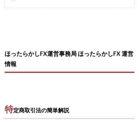
西澤英樹
西田哲朗
話題の最新副業
赤澤天道
近藤かおり
近藤智弘
遠藤 友里子
酒井
金の虎(マネーの虎)
長澤 祐介
金勝(キムマサル)
金子弘給
金子正人
金山莉緒
金本浩
鈴木 孝二
鈴木 翔
鈴木優次郎
鈴木克佳
ほったらかしFX運営事務局 ほったらかしFX 運営
鈴木翔
鈴村有基
生成AIの学校「飛翔」
情報
犬神空
株式会社TOKYO STYLE
株式会社ドライブ
株式会社グロース
株式会社ゲート
株式会社ゴールドレバテック
株式会社サンアイ
株式会社ジョイン
株式会社スパイラル
株式会社スマイル
株式会社セカンド
特
定商取引法の簡単解説
株式会社タイプ
株式会社チャプター2
株式会社ナチュラルナイン
株式会社カーロット
株式会社ナレッジ
株式会社ニュース
株式会社ネクスト
株式会社ネクト