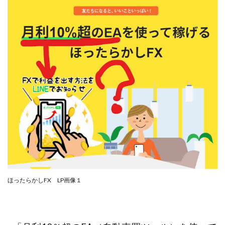
Lisa
Makoto Honda
LEMON(レモン)
manerak
Mari(武島麻里)
MARKET(マーケット)
MASA
Master Piece運営事務局
Masters Bank(マスターズバンク)
MAXIM(マクシム)
METHOD30運営事務局
MGB COMPANY(エムジーピーカンパニー)
MIBC
MIDAS(ミダス)
Life Lead運営事務局
Layla
FREELANCE運営事務局
GRAND SLAM(グランドスラム)
FRONTIER(フロンティア)
FX
FX GO tap
FX King's TRUST
FX/BO
FXミリオネアタワー
FX鬼の手
GAFAシステム
GATE(ゲート)
GB株式会社
GOAL-B
GREAT JOY(グレートジョイ)
ほったらかしFX LP画像１
Kyouji Sayama
happy-style
Hisanori Teduka
HPR株式会社
HYBRID(ハイブリッド)
IHR
ITS合同会社
JOURNEY（ジャーニー）