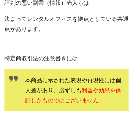
Robert.harry.Ōhno
ROKUYON(ロクヨン)
評判の悪い副業（情報）売人らは
Rupex Limited
SCM運営事務局
SEVENシステム
決まってレンタルオフィスを拠点としている共通
SHARE
UBI合同協会サポート
V-System
NEW LIFE!(ニューライフ)
ギガマート株式会社
点があります。
オプトインアフィリエイト
オプトインアフェリエイト
おまかせAI運用
おむられいか
ガーディアン・トリニティ
カール鈴木
かずくん
特定商取引法の注意書きには
カマAGEインベストメンバーズ
かんたんスマホ副業
かんたん副業
キャッチtheディルハム
イルカ先生
本商品に示された表現や再現性には個
キャリア(CARRIER)
キャリプロ(キャリアプログラム)
人差があり、
必ずしも
利益や効果を保
キャリプロ運営事務局
きよとらいふ
グッドナビJOB
クニトミ
証したものではございません。
グランドマスターピースFX
グローバルプロジェクト
クロスリテイリング
クロスリテイリング株式会社
コーチング
エンジェル
イマドキの副業