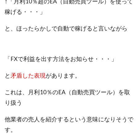
↑「月利10％超のEA（自動売買ツール）を使って
JUPITER運営事務局
Katsutoshi Kumakura
KOJI
稼げる・・・」
KOUTAROU TOMITA
ゴールドラッシュEX
コンサル
合同会社V.S.L
今村雅士
五十嵐
と、ほったらかしで自動で稼げると言いながら
五十嵐レオン
五十嵐瑛太
五十嵐真也
井上瑞希
井上裕貴
井口晃
今 努
今、話題!簡単・最新お仕事サービス!
「FXで利益を出す方法をお知らせ・・・」
今すぐ始める副業革命
今瀬 健二
久野愛実
今瀬健二
仮想通貨
仮想通貨Vtuberハク
と
矛盾した表現
があります。
伊東みさき
伊東弘人
伊藤 弘人
会社名 合同会社paradiz
佐竹 良平
佐藤俊幸
これは、月利10％のEA（自動売買ツール）を取
佐藤健
佐藤彰洋
二宮瑛士
久保夕貴
り扱う
佐藤竜
中山 浩昴
三上功太
三上夏治
三宅常雄
三浦健一
上原真琴
上山 大利
他業者の売人を紹介するという意味になりそうで
下田隆
世界一カンタンなFXの稼ぎ方
中原 徹
す。
中尾龍
中悠太
丸山 徹
中本英
中村 邦明