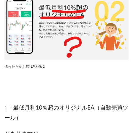
全自動AIシステム(Trading System)
全自動インサイダーROBOT
内藤 洋子
内藤隆児
円城寺
写真や動画にいいねするだけ!
写真を送信して報酬GET
写真を選んで安定した収益を！
副業専門オープンチャット
冨永愛理
出口洋平
初心者
前田 義明
前田愛
副業
副業コンシェルジュ鈴木
副業ネットワーク
ほったらかしFX LP画像２
副業の教室事務局
副業ポスト
副業ポスト運営事務局
七里信一
一般社団法人こころインターナショナル
ザ・プレジデント(THE PRESIDENT)
タートルビジネススクール
↑「最低月利10％超のオリジナルEA（自動売買ツ
スマホ内の画像を送信してカンタン副収入
スマホ副業
ール）
スマホ副業ナビ
スマホ副業ナビ(ふくぎょーまいすたー)
スマリッチ(smarich)
センサーズ
センター(center)