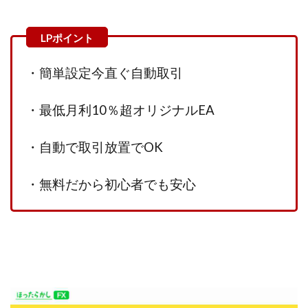
100億円ドリームウィーク2025
10万円GET!!～動画を見て～
2024年最新LINE副業「LIFE」
3問副業 アンケートモニター
Advance Edge
・簡単設定今直ぐ自動取引
AI YouTuberビジネス講座
Blue Triangle Limited
・最低月利10％超オリジナルEA
AI（人工知能）
AI∞所得
AIアプリで稼ぐ/このアプリがすごい
AIサービス(XTOOL)
・自動で取引放置でOK
AI時代の情報発信講座
AI運用サポート
AmazingTick
Amazon
Back Up!!!!運営事務局
・無料だから初心者でも安心
Baron
BETTER CHOICE LIMITED
FIRE
FREEDOM(フリーダム)
MONEY LIFE運営事務局
Ltd.
LIFE Style(ライフスタイル)
LifeCreate合同会社
LINE
LINE JOBNAVI(ジョブナビ)
LINEアンケートに答えて!?
LINEでスタンプ送るだけ
LINEで簡単アンケート
LiNK
LINK(リンク)