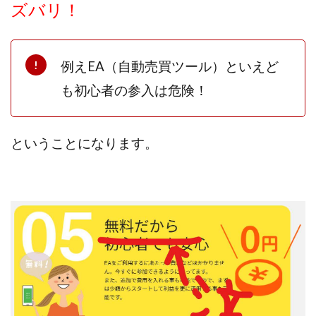
ズバリ！
プラチナメソッド2024
ブラックサタン(Black Satan)
フラットワーク
フリー株式会社
フルーツ(スマホをタップするだけ!?)
ホーム合同会社
例えEA（自動売買ツール）といえど
ほったらかしFX運営事務局
マイリスト(My List)
も初心者の参入は危険！
김 가싸
検索
ということになります。