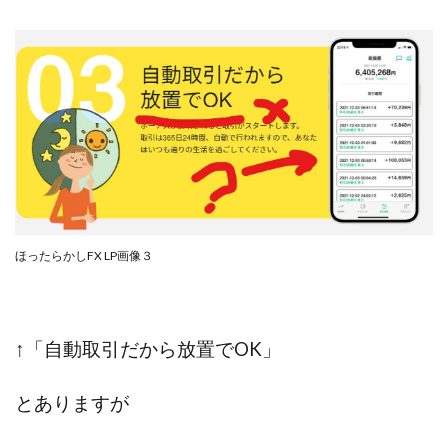
スクエア株式会社
スター・プラチナ
スマート副業
スマホのビジネス
スマート資産形成(LDF)
スマキャン(SMACAN)
スマナビ.com
スマホ1台でどこでも副収入
スマホアベンジャー
スマホタップだけで
スマホでらくらく副収入アプリ
スマホで副収入の決定版
スマホで始める在宅生活
スマホで稼げる?【裏ワザ副業】
スマホのおしごと
トレーダーKaibe
ナイトグループ 岡崎
ほったらかしFX LP画像３
わずか1日で5万円以上稼ぐ利用者が続出
ゆきや
マネパン KOJI
マネロブ
みきお校長
ミユ
ミラクル(MIRACLE)
ミリオネア5
↑「自動取引だから放置でOK」
ミリオネアチャレンジ
ミリオンラボ(million labo)
ミリチャレ
みんなのハッピーワーク
ゆるリッチ
とありますが
マネーキューピット
ライフアップ(LIFE UP)
ライブアドバイザーカレッジ