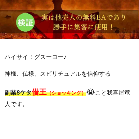
斉藤 敏雄
斎藤 敏雄
新井 孝弘
新井 悠馬
新川卓也
新選組(ガチンコ副業投資)
星野拓馬
望月詩織
暮らしのノマド
最先端スマホワーク
最新AI 5つの錬金術
最短1分で3万円が稼げる即金副業アプリ
最短即日>>高収入
最速PPCアフィリエイト
ハイサイ！グスーヨー
♪
有限会社エステージア
有限会社ユースフルインフォ
有限会社現代
有限会社自由人
望月 光
神様、仏様、スピリチュアルを信仰する
株式会社8EIGHT8
株式会社Asset Cube
戸田 亮太
株式会社PRICELESS
株式会社NATURAL NINE
借王
😭
副業8ケタ
こと我喜屋竜
（ショッキング）
株式会社NEXT LEVEL
株式会社NKcreative
人です。
株式会社note
株式会社OMT
株式会社one
株式会社ORIT
株式会社PACHA(パチャ)
株式会社PLUM
株式会社Precious.Light
株式会社PRINCELESS
株式会社Logical Forex