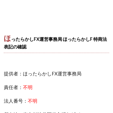
株式会社エキスパート
株式会社オーシャン・ファーム
株式会社オタケン
株式会社ラット
株式会社リテラシー
特別副業助成金 夢実現キャンペーン
清原達郎
沖中純一
河村一志
河野真美
ほ
波乗りジョニー
波乗り波動論
浅野夕美
ったらかしFX運営事務局 ほったらかしF 特商法
浜田雄介
海外運営
深原祥太
表記の確認
清原資産管理グループ
清水 貴裕
江面邦彦
清水圭一郎
渡辺佳織
湯浅 和弘
滝沢 風香
滝沢賢治
濵田雄介
提供者：ほったらかしFX運営事務局
無料!カンタン!はやっ!誰でも週給35万円GET!!
熊倉 駿介
片山恵美子
物販/せどり/転売
責任者：
不明
物販ONE(miraise)
池本 慎一
江上 一機
株式会社リンクス
椿梨沙
株式会社ワーク
法人番号：
不明
株式会社ワイズ
株式会社ワンダーリアリティ
株式会社仕
株式会社和
株式会社心渡