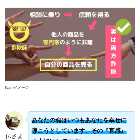
合同会社リバーシブル
坂元雄徳
合同会社リュウシン
合同会社リンク
合同会社リングペイ
吉岡勝利
吉本昌代
吉江 佑弥
和佐大輔
唐莉萍
國富竜也
在宅のんびリッチ
坂井彰吾
安藤 翔大
安達健太郎
我有洋哉
川崎 渉
山形直樹
山本拓弥(チョゴリ)
山本耕而
岡崎 健二
岡村貴弘
岡田芳弘
島田隆則
嵯峨翔太郎
川原 充将
川口 真子
川端 健太
山崎友也
Scamイメージ
川端理恵
工藤 総一郎
工藤総一郎
市川 翔平
市川彩子
布施春輝
平野千春
後藤健二
必勝プロジェクト無双
志賀恭介
成田賢治
山崎隆
山岸祐介
宮光勇次
小川ゆうり
あなたの魂はいつもあなたを幸せに
宮地乙十葉
宮本将
宮林 慶次
宮田裕司
導こうとしています。その『直感』
仏さま
富岡 伸成
富樫美月
富永健
富田湧貴