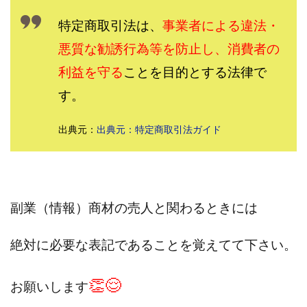
株式会社パワープロモート
株式会社ファナウス
特定商取引法は、
事業者による違法・
株式会社フィールド
株式会社プラスビジョン
悪質な勧誘行為等を防止し、消費者の
株式会社ブリッジ
株式会社プルミエールエージェント
利益を守る
ことを目的とする法律で
株式会社ライズ
株式会社キャッツ
す。
株式会社お友達企画
株式会社ラブアンドピース
株式会社アイリス
株式会社TRIBE
出典元：
出典元：特定商取引法ガイド
株式会社Ubiquitous Solution
株式会社Uスクウェア
株式会社Works Agency
株式会社WorksAgency
株式会社X-style
株式会社YASAKA
株式会社アート
株式会社アイコン
株式会社アイラボ
副業（情報）商材の売人と関わるときには
株式会社アオヤマ
株式会社オリジナル
絶対に必要な表記であることを覚えてて下さい。
株式会社アクト
株式会社アシスト
株式会社アシスト・クローバー
株式会社アスク
👏😌
お願いします
株式会社アドバンス
株式会社イージー
株式会社インター
株式会社インラージ