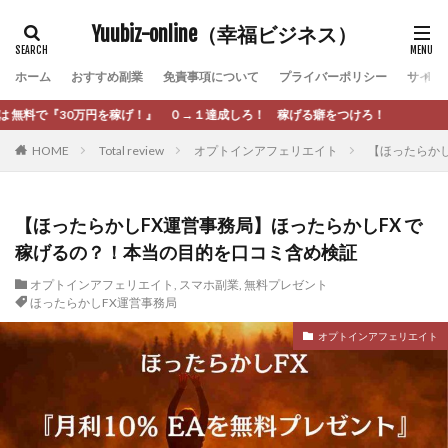
カテゴリー
Yuubiz-online（幸福ビジネス）
ホーム
おすすめ副業
免責事項について
プライバーポリシー
サイト
タグ
！』 ０→１達成しろ！ 稼げる癖をつけろ！
[公式]マネツク
松永千代
本田
杉本 裕介
HOME
Total review
オプトインアフェリエイト
【ほったらかし
村上翔吾
村岡 大樹
村麻巴香
松尾健一郎
松尾豊
松岡峻亮
松崎リオナ
松木慎也
松澤英二
本当にあったうまい話
松野有希
【ほったらかしFX運営事務局】ほったらかしFX で
稼げるの？！本当の目的を口コミ含め検証
柏木直人
栗原久美子
栗田真一
株式会社 door
株式会社 e-FLAGS
株式会社 FREDERIQS
オプトインアフェリエイト
,
スマホ副業
,
無料プレゼント
ほったらかしFX運営事務局
株式会社 安藤企画
株式会社 業
株式会社１(イチ)
オプトインアフェリエイト
株式会社8Bee
本橋へいすけ
木村大輔
株式会社Appacle
日給5万円可能なながら感覚の副収入アプリ
投資
投資家 亜依
攝津智洋
放置ISマネー(放置 is money)