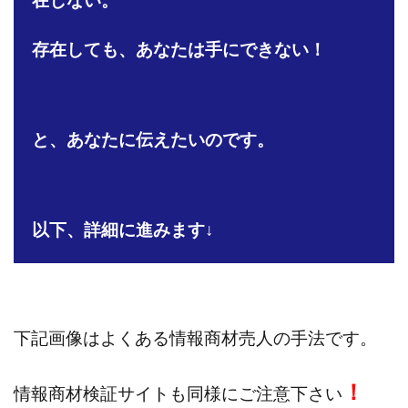
在しない。
株式会社jカンパニー
株式会社K&H
株式会社LAMP
手塚 久典
戸井田拓也
株式会社Stella
存在しても、あなたは手にできない！
大川康治
坪井 健
堤 舞尋
塚原健太
塩田沙代
夏目歩美
多田明弘
大原 哲男
大原哲男
大島眞理子
大島領介
大川智宏
と、あなたに伝えたいのです。
坂本よしたか
大森淳弘
大田賢二
大西良幸
天内 碧海
天才トレーダーヤス
天本隼人
天照(アマテラス)プロジェクト
天野 照章
奥野雄二
以下、詳細に進みます↓
宇佐美恵那
安藤 仁
坂本桃太郎
坂口健
安達健太朗
合同会社ミドル
合同会社アドバンス
合同会社ウェルファースト
合同会社クラウドジャパン
合同会社サウザントレフト
下記画像はよくある情報商材売人の手法です。
合同会社サバイバルグランピング
合同会社シームレス
合同会社センス
合同会社チルダワーク
！
情報商材検証サイトも同様にご注意下さい
合同会社ナチュ
合同会社ネクストイノベーション