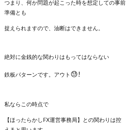
VICTOR(ビクター)
アークAI
VIP LIVE STERAM
つまり、何か問題が起こった時を想定しての事前
WILLIAM CULANDOG JOROLAN
準備とも
Winners Life(ウィナーズライフ)
捉えられますので、油断はできません。
WINNING ACADEMY(ウイニングアカデミー)
Workings(ワーキング)
World Trader Co Ltd
Write UP
Yamashita Takuma
YSK
ZEXS運営事務局
アイランドセブン(I-LAND 7)
絶対に金銭的な関わりはもってはならない
いいね!するだけ
アクシス合同会社
アダルトアフィリエイトクラブ(AAC)
アップライフ
😓!
鉄板パターンです。アウト
アドネス株式会社
アフェリエイトは稼げない
アブダビ先生
アプリ
アプリで確認するだけ
アプリ生活
アモン
アラン・ソリマチ
私ならこの時点で
New Pioneer
MONEY QUEEN(マネークイーン)
コア(CORE)
Delta運営サポート事務局
【ほったらかしFX運営事務局】との関わりは控
BUTTER CASH(バターキャッシュ)
BUZプロジェクト
えると思います。