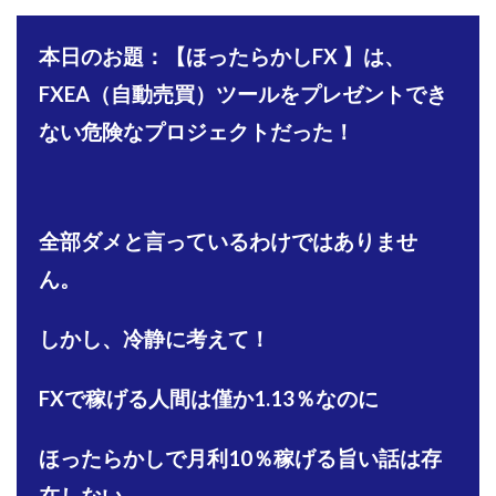
株式会社PROGRESS
株式会社Regene
株式会社Research
株式会社reward
株式会社ROAD
本日のお題：【ほったらかしFX 】は、
株式会社SD TRUST
株式会社SELLTEC
FXEA（自動売買）ツールをプレゼントでき
株式会社Seven stud
株式会社SixSence
ない危険なプロジェクトだった！
株式会社Smart Life
株式会社soleil
株式会社monokoko
株式会社Link Partners
株式会社Axio
株式会社FlowRace
全部ダメと言っているわけではありませ
株式会社BANKER6
株式会社Be honest
ん。
株式会社Bell tree
株式会社BLOOM
株式会社BLUE
株式会社Continue Marketing LAB
株式会社e-plus
しかし、冷静に考えて！
株式会社FC
株式会社FEEL
株式会社first
株式会社FrontShine
株式会社Link
FXで稼げる人間は僅か1.13％なのに
株式会社GENERALHAWK
株式会社gleam
株式会社GOLAZO
株式会社greed
株式会社GW
ほったらかしで月利10％稼げる旨い話は存
株式会社H・S
株式会社H.S
株式会社ICC