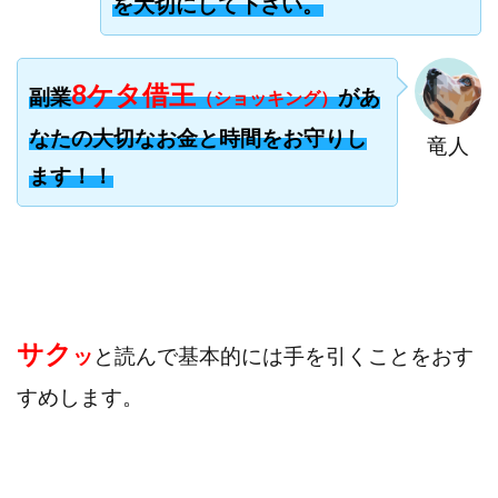
を大切にして下さい。
寺澤英明
将軍
小川 和人
小林 実
山口英樹
小林よしのり
小林尚美
小林正人
8ケタ借王
小林雄樹
小森みずき
小泉一浩
副業
があ
（ショッキング）
少額資金で激安不動産投資
尾崎圭司
山中祐希
なたの大切なお金と時間をお守りし
竜人
山之内リアルエステート株式会社
山口孝志
ます！！
株式会社STAGE
株式会社STS
合同会社アース
自分の選んだ写真が収益に!!
稲川博紀
空いた時間で高齢者でも稼げる
競馬でカンタン副業 運営事務局
竹井佑介
竹原芳美
竹田茉生
米澤 蓮
紀田 奈々未
紫垣英昭
サク
ッ
と読んで基本的には手を引くことをおす
織田慶
臼井穂乃果
秒速のFX スキャルマジック
舟引佑太
荒木剛志
菅原将悟
華山奈緒子
すめします。
落合琢哉
葉月らな
藏野 雄哉
藤原飛鳥
藤咲優
藤堂 成一
藤堂健一
秘密のテキスト
秋葉 卓也
藤田 陸
畑岡宏光
田中