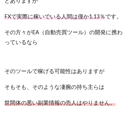
とありますが
センタービレッジ合同会社
ソウルメイト(SOUL MATE)
ソフト株式会社
タスク詐欺
FXで実際に稼いでいる人間は僅か1.13％
です。
スマホふくぎょうのおしごと！
チャプロ
その方々がEA（自動売買ツール）の開発に携わ
ちょこスマ
ちょこっと
ちょこプラ(choco+)
ちょな(蝶名林達也)
どこでもビジネス
トライアル
っているなら
トラスト株式会社
ドリームクラフターズ
ドリームテック合同会社
ドリームワーク
スマホを使って稼ぐ方法
スマホひとつでらくらく副業
そのツールで稼げる可能性はありますが
トレンド
スマートジョブnet
サクッとお仕事サービス
サクッと毎日5万円
そもそも、そのような凄腕の持ち主らは
サポーターズファミリー(supporter's family)
世間体の悪い副業情報の売人はやりません。
サルでも出来る!最新のお金の稼ぎ方
ジーニアスブラックボックス
スーパースマイル(SUPER SMILE)
スキマ時間で稼ぐ Job Lob
スキマ時間の有効活用