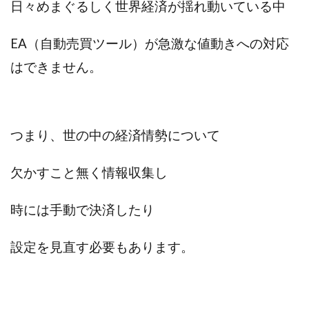
日々めまぐるしく世界経済が揺れ動いている中
ライフデザイン出版合同会社
らくらくできるスマホ副業
リッチ ギャザリング
リッチ ルーラー
EA（自動売買ツール）が急激な値動きへの対応
リライアンス(Reliance)
ロミオ・ロドリゲス・ジュニア
はできません。
ワークスフランチャイジーオフィス
ワークホップ(Work Hop)
ワールドリユースシステム
マネーの湖
マックス岩井
なし
つまり、世の中の経済情勢について
フェールNaviシステム
ニューイヤーパラダイス
ネオナビ
ネオナビ 我有洋哉
欠かすこと無く情報収集し
ネオライフPROJECT(プロジェクト)
ネットサーフィンをお金に換える
ネットスター
時には手動で決済したり
ハイブリッド・トレード・アカデミア
はじめての資産運用
ハピネスサロン
設定を見直す必要もあります。
はるかコーチング
フィアナ
フォトチェッカー
マスターピース(MASTER PIECE)
フォトレ
フォリオJP(Folio)
ふくぎょうパラダイス