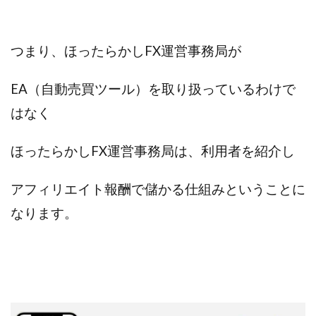
中村健吾
中村友也
中村洸一
中村陽
中田光治
中谷司
中野
中野 友貴
つまり、ほったらかしFX運営事務局が
中野愛望
佐藤由規
佐藤隆司
一般財団法人日本投資家育成機構
合同会社Artemis
EA（自動売買ツール）を取り扱っているわけで
加藤陸
加藤隆伸
動画を見てGET
はなく
動画を見て報酬GET(ゲット)
北野毅
千葉雄介
即金アプリを無料ダウンロードして毎日30
友成 優吾
ほったらかしFX運営事務局は、利用者を紹介し
古賀稜
合同会社 RoyalBond
合同会社AZone
加藤浩司
合同会社blue
合同会社CMP
アフィリエイト報酬で儲かる仕組みということに
合同会社Fans
合同会社first
合同会社Like Factory
なります。
合同会社NT
合同会社REEF
合同会社Renaissance
合同会社Smile
合同会社ST
合同会社start moving
加藤浩次
加藤敏行
倉由美希
写真を選んで収益GET
億のゲームチェンジ
億の継承
億り人プロジェクト
儲けの達人FX