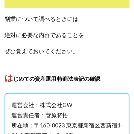
田中 拓哉
田中 旭
田中圭
田中康裕
田中武志
田中絵美
田島俊明
甲斐雅人
副業について調べるときには
町田 信義
白川さやか
福林みずき
益井雅
相川奈津妃
相川浩介
相葉はるか
真中 翔
絶対に必要な内容であることを
石井泰裕
石塚 憲史
石山 昌志
石川聡彦
ぜひ覚えておいてください。
確定申告
神威(KAMUI)
藤沢琴音
西勇輝
王 義虎
高橋 秀明
革命毎日3万円!
須藤一寿
風間けいご
馬場和義
駒形 哲治
高坂 隆
は
じめての資産運用 特商法表記の確認
高柳 卓馬
高柳大輔
高橋 伸行
高橋 守美
高橋優作
長谷川博
高橋優里
高橋悟
高橋拓真
高橋良彰
高橋菜々美
髙野丈
運営会社：株式会社GW
鬼塚尚仁
魅惑のFXスキャルシステム「即金1億円ボタン」
黒澤真
運営責任者：菅原将悟
黒田勉
齊藤大地
阿部 亮平
長谷川マコト
所在地：〒160-0023 東京都新宿区西新宿1-
西崎 薫
金 佳史
西村和之
西森康二