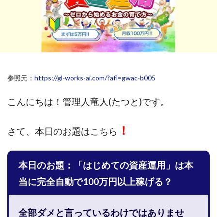
斉藤 敏雄
斎藤 敏雄
新井 孝弘
新井 悠馬
新川卓也
新選組(ガチンコ副業投資)
星野拓馬
望月詩織
暮らしのノマド
最先端スマホワーク
最新AI 5つの錬金術
最短1分で3万円が稼げる即金副業アプリ
参照元：
https://gl-works-ai.com/?afl=gwac-b005
最短即日>>高収入
最速PPCアフィリエイト
有限会社エステージア
有限会社ユースフルインフォ
こんにちは！
管理人竜人(たつと)です。
有限会社現代
有限会社自由人
望月 光
株式会社8EIGHT8
株式会社Asset Cube
戸田 亮太
！
さて、
本日のお題はこちら
株式会社PRICELESS
株式会社NATURAL NINE
株式会社NEXT LEVEL
株式会社NKcreative
本日のお題：「はじめての資産運用」は本
株式会社note
株式会社OMT
株式会社one
株式会社ORIT
株式会社PACHA(パチャ)
当に完全自動で100万円以上稼げる？
株式会社PLUM
株式会社Precious.Light
株式会社PRINCELESS
株式会社Logical Forex
全部ダメと言っているわけではありませ