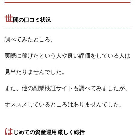
全自動AIシステム(Trading System)
全自動インサイダーROBOT
内藤 洋子
内藤隆児
世
間の口コミ状況
円城寺
写真や動画にいいねするだけ!
写真を送信して報酬GET
写真を選んで安定した収益を！
調べてみたところ、
副業専門オープンチャット
冨永愛理
出口洋平
初心者
前田 義明
前田愛
副業
実際に稼げたという人や
良い評価をしている人は
副業コンシェルジュ鈴木
副業ネットワーク
副業の教室事務局
副業ポスト
見当たりませんでした。
副業ポスト運営事務局
七里信一
一般社団法人こころインターナショナル
また、他の副業検証サイトも調べてみましたが、
ザ・プレジデント(THE PRESIDENT)
オススメしているところはありませんでした。
タートルビジネススクール
スマホ内の画像を送信してカンタン副収入
スマホ副業
スマホ副業ナビ
スマホ副業ナビ(ふくぎょーまいすたー)
は
じめての資産運用 厳しく
総括
スマリッチ(smarich)
センサーズ
センター(center)