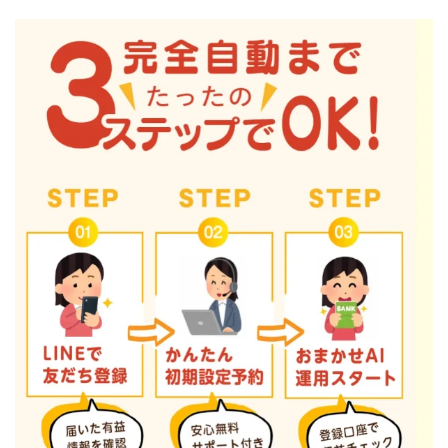
100億円ドリームウィーク2025
10万円GET!!～動画を見て～
2024年最新LINE副業「LIFE」
3問副業 アンケートモニター
Advance Edge
AI YouTuberビジネス講座
Blue Triangle Limited
AI（人工知能）
AI∞所得
AIアプリで稼ぐ/このアプリがすごい
AIサービス(XTOOL)
AI時代の情報発信講座
AI運用サポート
AmazingTick
Amazon
Back Up!!!!運営事務局
Baron
BETTER CHOICE LIMITED
FIRE
FREEDOM(フリーダム)
MONEY LIFE運営事務局
Ltd.
LIFE Style(ライフスタイル)
LifeCreate合同会社
LINE
LINE JOBNAVI(ジョブナビ)
LINEアンケートに答えて!?
LINEでスタンプ送るだけ
LINEで簡単アンケート
LiNK
LINK(リンク)