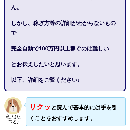
株式会社PROGRESS
株式会社Regene
ん。
株式会社Research
株式会社reward
株式会社ROAD
株式会社SD TRUST
株式会社SELLTEC
しかし、稼ぎ方等の詳細がわからないもの
株式会社Seven stud
株式会社SixSence
で
株式会社Smart Life
株式会社soleil
株式会社monokoko
株式会社Link Partners
完全自動で100万円以上稼ぐのは難しい
株式会社Axio
株式会社FlowRace
とお伝えしたいと思います。
株式会社BANKER6
株式会社Be honest
株式会社Bell tree
株式会社BLOOM
株式会社BLUE
以下、詳細をご覧ください↓
株式会社Continue Marketing LAB
株式会社e-plus
株式会社FC
株式会社FEEL
株式会社first
株式会社FrontShine
株式会社Link
サクッ
と読んで基本的には手を引
株式会社GENERALHAWK
株式会社gleam
竜人(た
株式会社GOLAZO
株式会社greed
株式会社GW
くことをおすすめします。
つと)
株式会社H・S
株式会社H.S
株式会社ICC