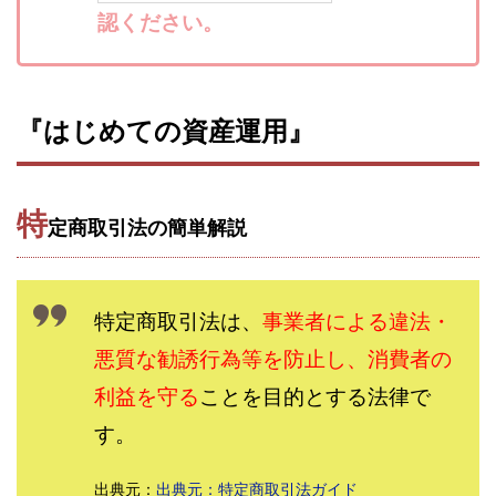
認ください。
寺澤英明
将軍
小川 和人
小林 実
山口英樹
小林よしのり
小林尚美
小林正人
小林雄樹
小森みずき
小泉一浩
少額資金で激安不動産投資
尾崎圭司
山中祐希
『はじめての資産運用』
山之内リアルエステート株式会社
山口孝志
株式会社STAGE
株式会社STS
合同会社アース
特
自分の選んだ写真が収益に!!
稲川博紀
定商取引法の簡単解説
空いた時間で高齢者でも稼げる
競馬でカンタン副業 運営事務局
竹井佑介
竹原芳美
特定商取引法は、
事業者による違法・
竹田茉生
米澤 蓮
紀田 奈々未
紫垣英昭
織田慶
臼井穂乃果
秒速のFX スキャルマジック
悪質な勧誘行為等を防止し、消費者の
舟引佑太
荒木剛志
菅原将悟
華山奈緒子
利益を守る
ことを目的とする法律で
落合琢哉
葉月らな
藏野 雄哉
藤原飛鳥
す。
藤咲優
藤堂 成一
藤堂健一
秘密のテキスト
秋葉 卓也
藤田 陸
畑岡宏光
田中
出典元：
出典元：特定商取引法ガイド