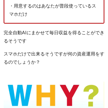
TEDASUKE
The Messiah(ザ・メシア)
・用意するのはあなたが普段使っているス
THE SAVIOR(ザ・セイバー)
THE SHIP
マホだけ
THE TEAM(ザ チーム)
TIME BANK SYSTEM
TOP WINNER運営事務局
trialwork365(トライアルワーク365)
trillion
完全自動AIにまかせて毎日収益を得ることができ
trillion運営事務局
Ubiquitous solution
るそうです
SIDE JOB REACH(サイドジョブリーチ)
Shinya
United Rich F＆B Limited
pm.T株式会社
スマホだけで出来るそうですが何の資産運用をす
NEW PRODUCE(ニュープロデュース)
るのでしょうか？
NEW SHIFT(ニューシフト)
NFT
Ng Man Hin
NOBU
NOVA
OliveX
omezu
Owners(次世代型エンジェル投資)
Parrish
PUZZLE
SHIFT(シフト)
QUICK(クイック)
Re:Born(リボーン)
REGAIN(リゲイン)
REVERS(リバース)
RISE UP(ライズアップ)