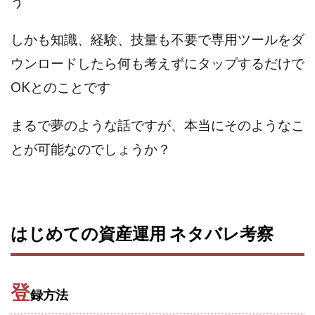
う
CASHｘCAPTURE運営事務局
ChatGPTセミナー
chokoっと
CIEL(シエル)
CM再生で100万円!
しかも知識、経験、技量も不要で専用ツールをダ
CONNECT(コネクト)
dagen
ウンロードしたら何も考えずにタップするだけで
Dan.Inoue(ダン イノウエ)
Diary(ダイアリー)
OKとのことです
BREAKER(ブレイカー)
DTH Co.
EA/Tool
EVER
Everyone(エブリワン)
まるで夢のような話ですが、本当にそのようなこ
EXIT MONEY(イグジットマネー)
expand 副業紹介事務局
とが可能なのでしょうか？
FANFARE(ファンファーレ)
fargo(ファーゴ)
FCシステム
feppiness株式会社
Finance Life(ファイナンスライフ)
BTC FIRE(ビットファイヤ)
BPOINT
folio Co. Ltd.
はじめての資産運用 ネタバレ考察
ADVANCE(アドバンス)
【公式】ストック(在宅10Minutes)
【公式】パンド・ラミ
@kiyo
登
録方法
000万～1億を誰でも目指せる!
000円をGET