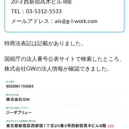
20-3 西新宿髙木ビル 8階
西澤英樹
西田哲朗
話題の最新副業
赤澤天道
TEL：03-5312-5533
近藤かおり
近藤智弘
遠藤 友里子
酒井
メールアドレス：
ais@g-l-work.com
金の虎(マネーの虎)
長澤 祐介
金勝(キムマサル)
金子弘給
金子正人
金山莉緒
金本浩
鈴木 孝二
鈴木 翔
鈴木優次郎
鈴木克佳
特商法表記は記載がありました。
鈴木翔
鈴村有基
生成AIの学校「飛翔」
国税庁の法人番号公表サイトで検索したところ、
犬神空
株式会社TOKYO STYLE
株式会社ドライブ
株式会社グロース
株式会社ゲート
株式会社GWの法人情報が確認できました。
株式会社ゴールドレバテック
株式会社サンアイ
株式会社ジョイン
株式会社スパイラル
株式会社スマイル
株式会社セカンド
株式会社タイプ
株式会社チャプター2
株式会社ナチュラルナイン
株式会社カーロット
株式会社ナレッジ
株式会社ニュース
株式会社ネクスト
株式会社ネクト