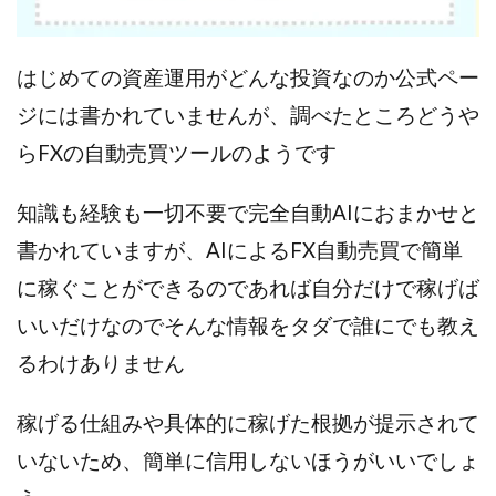
VICTOR(ビクター)
アークAI
VIP LIVE STERAM
WILLIAM CULANDOG JOROLAN
Winners Life(ウィナーズライフ)
はじめての資産運用がどんな投資なのか公式ペー
WINNING ACADEMY(ウイニングアカデミー)
ジには書かれていませんが、調べたところどうや
Workings(ワーキング)
World Trader Co Ltd
らFXの自動売買ツールのようです
Write UP
Yamashita Takuma
YSK
ZEXS運営事務局
アイランドセブン(I-LAND 7)
知識も経験も一切不要で完全自動AIにおまかせと
いいね!するだけ
アクシス合同会社
書かれていますが、AIによるFX自動売買で簡単
アダルトアフィリエイトクラブ(AAC)
アップライフ
に稼ぐことができるのであれば自分だけで稼げば
アドネス株式会社
アフェリエイトは稼げない
いいだけなのでそんな情報をタダで誰にでも教え
アブダビ先生
アプリ
アプリで確認するだけ
るわけありません
アプリ生活
アモン
アラン・ソリマチ
New Pioneer
MONEY QUEEN(マネークイーン)
稼げる仕組みや具体的に稼げた根拠が提示されて
コア(CORE)
Delta運営サポート事務局
いないため、簡単に信用しないほうがいいでしょ
BUTTER CASH(バターキャッシュ)
BUZプロジェクト