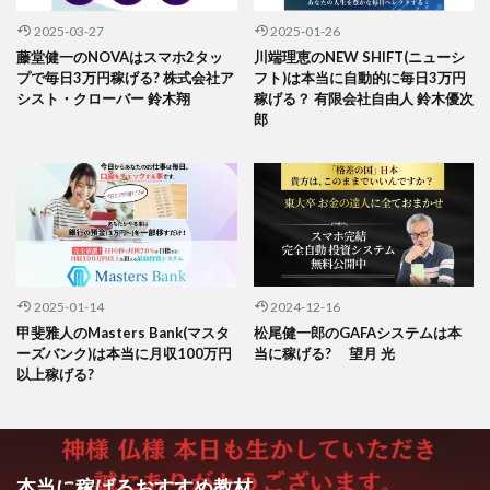
2025-03-27
2025-01-26
藤堂健一のNOVAはスマホ2タッ
川端理恵のNEW SHIFT(ニューシ
プで毎日3万円稼げる? 株式会社ア
フト)は本当に自動的に毎日3万円
シスト・クローバー 鈴木翔
稼げる？ 有限会社自由人 鈴木優次
郎
2025-01-14
2024-12-16
甲斐雅人のMasters Bank(マスタ
松尾健一郎のGAFAシステムは本
ーズバンク)は本当に月収100万円
当に稼げる? 望月 光
以上稼げる?
本当に稼げるおすすめ教材