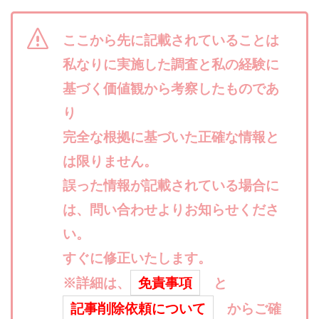
合同会社リバーシブル
坂元雄徳
合同会社リュウシン
合同会社リンク
ここから先に記載されていることは
合同会社リングペイ
吉岡勝利
吉本昌代
私なりに実施した調査と私の経験に
吉江 佑弥
和佐大輔
唐莉萍
國富竜也
基づく価値観から考察したものであ
在宅のんびリッチ
坂井彰吾
安藤 翔大
り
安達健太郎
我有洋哉
川崎 渉
山形直樹
完全な根拠に基づいた正確な情報と
山本拓弥(チョゴリ)
山本耕而
岡崎 健二
は限りません。
岡村貴弘
岡田芳弘
島田隆則
嵯峨翔太郎
川原 充将
誤った情報が記載されている場合に
川口 真子
川端 健太
山崎友也
川端理恵
工藤 総一郎
工藤総一郎
市川 翔平
は、問い合わせよりお知らせくださ
市川彩子
布施春輝
平野千春
後藤健二
い。
必勝プロジェクト無双
志賀恭介
成田賢治
すぐに修正いたします。
山崎隆
山岸祐介
宮光勇次
小川ゆうり
※詳細は、
免責事項
と
宮地乙十葉
宮本将
宮林 慶次
宮田裕司
記事削除依頼について
からご確
富岡 伸成
富樫美月
富永健
富田湧貴