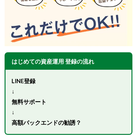
Lisa
Makoto Honda
LEMON(レモン)
manerak
Mari(武島麻里)
MARKET(マーケット)
MASA
Master Piece運営事務局
Masters Bank(マスターズバンク)
MAXIM(マクシム)
METHOD30運営事務局
MGB COMPANY(エムジーピーカンパニー)
MIBC
MIDAS(ミダス)
Life Lead運営事務局
Layla
はじめての資産運用 登録の流れ
FREELANCE運営事務局
GRAND SLAM(グランドスラム)
FRONTIER(フロンティア)
FX
FX GO tap
LINE登録
FX King's TRUST
FX/BO
FXミリオネアタワー
↓
FX鬼の手
GAFAシステム
GATE(ゲート)
無料サポート
GB株式会社
GOAL-B
GREAT JOY(グレートジョイ)
↓
Kyouji Sayama
happy-style
Hisanori Teduka
高額バックエンドの勧誘？
HPR株式会社
HYBRID(ハイブリッド)
IHR
ITS合同会社
JOURNEY（ジャーニー）