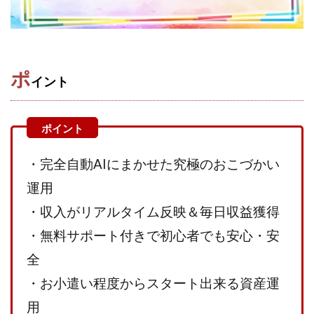
株式会社蝶名林
株式会社評判
桐生秀臣
桜木
森 達郎
楠山高広
永森 航汰
楽々収入アップ
楽天ルーム
榎 恭宏
横村 辰徳
ポ
イント
正規のお仕事で年収5
武井 康哲
武田勇吾
武田章司
毎日安定して稼ぐ！スマホだけですべて完結
毎月簡単収入アップ
水野賢一
合同会社アップステージ
合同会社VSL
・完全自動AIにまかせた究極のおこづかい
【公式】コロコロ・ナタデココ
TADAO YOSHIHARA
運用
SIGN(サイン)
SIGNAL(シグナル)
SKETCH(スケッチ)
SLOW(スロウ)
Smash Works
SONIC(ソニック)
・収入がリアルタイム反映＆毎日収益獲得
SPARKLE!!(スパークル)
STAR .Company.
・無料サポート付きで初心者でも安心・安
STAR.system(スターシステム)
SUPERリベンジャーズ
全
Technical service Co.
・お小遣い程度からスタート出来る資産運
SHYEN GRACE LAURENT INTERNET SERVICES INC
用