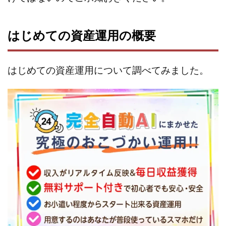
株式会社エキスパート
株式会社オーシャン・ファーム
株式会社オタケン
株式会社ラット
はじめての資産運用の概要
株式会社リテラシー
特別副業助成金 夢実現キャンペーン
清原達郎
沖中純一
河村一志
河野真美
はじめての資産運用について調べてみました。
波乗りジョニー
波乗り波動論
浅野夕美
浜田雄介
海外運営
深原祥太
清原資産管理グループ
清水 貴裕
江面邦彦
清水圭一郎
渡辺佳織
湯浅 和弘
滝沢 風香
滝沢賢治
濵田雄介
無料!カンタン!はやっ!誰でも週給35万円GET!!
熊倉 駿介
片山恵美子
物販/せどり/転売
物販ONE(miraise)
池本 慎一
江上 一機
株式会社リンクス
椿梨沙
株式会社ワーク
株式会社ワイズ
株式会社ワンダーリアリティ
株式会社仕
株式会社和
株式会社心渡