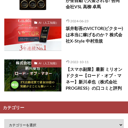
が全自動で入金される? 合同
会社VSL 高柳 卓馬
2024-06-23
AI（人工知能）
坂井彰吾のVICTOR(ビクター)
は本当に稼げるのか？ 株式会
社X-Style 中村浩規
2022-10-11
AI（人工知能）
【スマホ副業】最新 ミリオン
ドクター【ロード・オブ・マ
ネー】新川卓也（株式会社
PROGRESS）の口コミと評判
カテゴリー