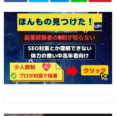
ライフデザイン出版合同会社
らくらくできるスマホ副業
リッチ ギャザリング
リッチ ルーラー
リライアンス(Reliance)
ロミオ・ロドリゲス・ジュニア
ワークスフランチャイジーオフィス
ワークホップ(Work Hop)
ワールドリユースシステム
マネーの湖
マックス岩井
なし
フェールNaviシステム
ニューイヤーパラダイス
ネオナビ
ネオナビ 我有洋哉
ネオライフPROJECT(プロジェクト)
ネットサーフィンをお金に換える
ネットスター
ハイブリッド・トレード・アカデミア
はじめての資産運用
ハピネスサロン
はるかコーチング
フィアナ
フォトチェッカー
マスターピース(MASTER PIECE)
フォトレ
フォリオJP(Folio)
ふくぎょうパラダイス