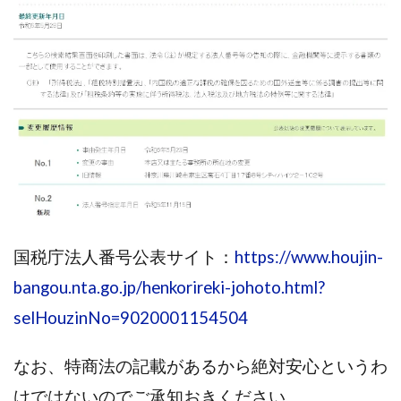
株式会社パワープロモート
株式会社ファナウス
株式会社フィールド
株式会社プラスビジョン
株式会社ブリッジ
株式会社プルミエールエージェント
株式会社ライズ
株式会社キャッツ
株式会社お友達企画
株式会社ラブアンドピース
株式会社アイリス
株式会社TRIBE
株式会社Ubiquitous Solution
株式会社Uスクウェア
株式会社Works Agency
株式会社WorksAgency
株式会社X-style
株式会社YASAKA
株式会社アート
国税庁法人番号公表サイト：
https://www.houjin-
株式会社アイコン
株式会社アイラボ
bangou.nta.go.jp/henkorireki-johoto.html?
株式会社アオヤマ
株式会社オリジナル
selHouzinNo=9020001154504
株式会社アクト
株式会社アシスト
株式会社アシスト・クローバー
株式会社アスク
なお、特商法の記載があるから絶対安心というわ
株式会社アドバンス
株式会社イージー
けではないのでご承知おきください。
株式会社インター
株式会社インラージ