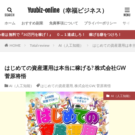
カテゴリー
Yuubiz-online（幸福ビジネス）
ホーム
おすすめ副業
免責事項について
プライバーポリシー
サイト
タグ
！』 ０→１達成しろ！ 稼げる癖をつけろ！
[公式]マネツク
松永千代
本田
杉本 裕介
HOME
Total review
AI（人工知能）
はじめての資産運用は本当
村上翔吾
村岡 大樹
村麻巴香
松尾健一郎
松尾豊
松岡峻亮
松崎リオナ
松木慎也
松澤英二
本当にあったうまい話
松野有希
はじめての資産運用は本当に稼げる? 株式会社GW
菅原将悟
柏木直人
栗原久美子
栗田真一
株式会社 door
株式会社 e-FLAGS
株式会社 FREDERIQS
AI（人工知能）
はじめての資産運用
,
株式会社GW
,
菅原将悟
株式会社 安藤企画
株式会社 業
株式会社１(イチ)
AI（人工知能）
株式会社8Bee
本橋へいすけ
木村大輔
株式会社Appacle
日給5万円可能なながら感覚の副収入アプリ
投資
投資家 亜依
攝津智洋
放置ISマネー(放置 is money)