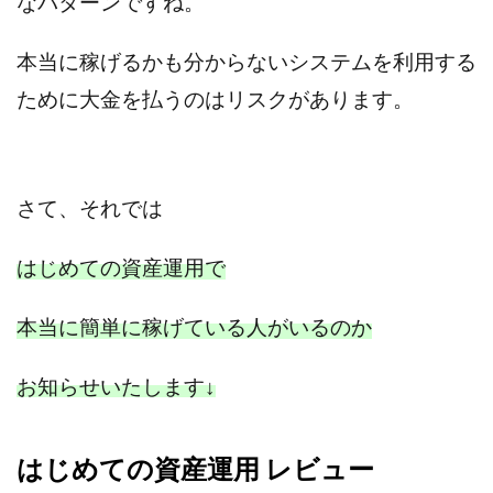
なパターンですね。
中村健吾
中村友也
中村洸一
中村陽
中田光治
中谷司
中野
中野 友貴
本当に稼げるかも分からないシステムを利用する
中野愛望
佐藤由規
佐藤隆司
ために大金を払うのはリスクがあります。
一般財団法人日本投資家育成機構
合同会社Artemis
加藤陸
加藤隆伸
動画を見てGET
動画を見て報酬GET(ゲット)
北野毅
千葉雄介
さて、
それでは
即金アプリを無料ダウンロードして毎日30
友成 優吾
古賀稜
合同会社 RoyalBond
合同会社AZone
はじめての資産運用で
加藤浩司
合同会社blue
合同会社CMP
合同会社Fans
合同会社first
合同会社Like Factory
本当に簡単に稼げている人がいるのか
合同会社NT
合同会社REEF
合同会社Renaissance
合同会社Smile
合同会社ST
合同会社start moving
お知らせいたします
↓
加藤浩次
加藤敏行
倉由美希
写真を選んで収益GET
億のゲームチェンジ
はじめての資産運用 レビュー
億の継承
億り人プロジェクト
儲けの達人FX