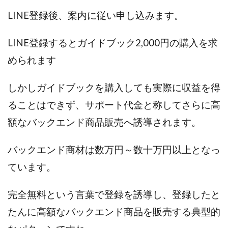
JUPITER運営事務局
Katsutoshi Kumakura
KOJI
LINE登録後、案内に従い申し込みます。
KOUTAROU TOMITA
ゴールドラッシュEX
コンサル
合同会社V.S.L
今村雅士
五十嵐
LINE登録するとガイドブック2,000円の購入を求
五十嵐レオン
五十嵐瑛太
五十嵐真也
められます
井上瑞希
井上裕貴
井口晃
今 努
今、話題!簡単・最新お仕事サービス!
しかしガイドブックを購入しても実際に収益を得
今すぐ始める副業革命
今瀬 健二
久野愛実
ることはできず、サポート代金と称してさらに高
今瀬健二
仮想通貨
仮想通貨Vtuberハク
額なバックエンド商品販売へ誘導されます。
伊東みさき
伊東弘人
伊藤 弘人
会社名 合同会社paradiz
佐竹 良平
佐藤俊幸
バックエンド商材は数万円～数十万円以上となっ
佐藤健
佐藤彰洋
二宮瑛士
久保夕貴
ています。
佐藤竜
中山 浩昴
三上功太
三上夏治
三宅常雄
三浦健一
上原真琴
上山 大利
完全無料という言葉で登録を誘導し、登録したと
下田隆
世界一カンタンなFXの稼ぎ方
中原 徹
たんに高額なバックエンド商品を販売する典型的
中尾龍
中悠太
丸山 徹
中本英
中村 邦明