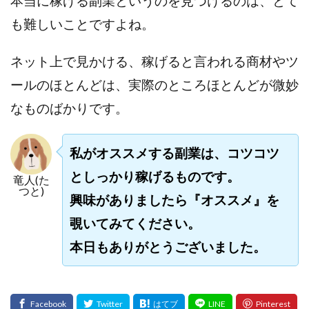
本当に稼げる副業というのを見つけるのは、とて
スクエア株式会社
スター・プラチナ
スマート副業
も難しいことですよね。
スマホのビジネス
スマート資産形成(LDF)
スマキャン(SMACAN)
スマナビ.com
ネット上で見かける、稼げると言われる商材やツ
スマホ1台でどこでも副収入
スマホアベンジャー
ールのほとんどは、実際のところほとんどが微妙
スマホタップだけで
スマホでらくらく副収入アプリ
なものばかりです。
スマホで副収入の決定版
スマホで始める在宅生活
スマホで稼げる?【裏ワザ副業】
スマホのおしごと
私がオススメする副業は、コツコツ
トレーダーKaibe
ナイトグループ 岡崎
としっかり稼げるものです。
竜人(た
わずか1日で5万円以上稼ぐ利用者が続出
ゆきや
つと)
興味がありましたら『オススメ』を
マネパン KOJI
マネロブ
みきお校長
ミユ
ミラクル(MIRACLE)
ミリオネア5
覗いてみてください。
ミリオネアチャレンジ
ミリオンラボ(million labo)
本日もありがとうございました。
ミリチャレ
みんなのハッピーワーク
ゆるリッチ
マネーキューピット
ライフアップ(LIFE UP)
ライブアドバイザーカレッジ