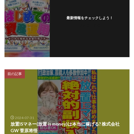
プラチナメソッド2024
ブラックサタン(Black Satan)
フラットワーク
フリー株式会社
最新情報をチェックしよう！
フォローする
フルーツ(スマホをタップするだけ!?)
ホーム合同会社
ほったらかしFX運営事務局
マイリスト(My List)
김 가싸
検索
前の記事
2024-07-31
放置ISマネー(放置 is money)は本当に稼げる? 株式会社
GW 菅原将悟