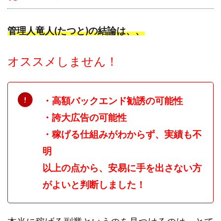
センタービレッジ合同会社
ソウルメイト(SOUL MATE)
ソフト株式会社
タスク詐欺
管理人竜人(たつと)の結論は、、
スマホふくぎょうのおしごと！
チャプロ
ちょこスマ
ちょこっと
ちょこプラ(choco+)
オススメしません！
ちょな(蝶名林達也)
どこでもビジネス
トライアル
トラスト株式会社
ドリームクラフターズ
ドリームテック合同会社
ドリームワーク
・高額バックエンド勧誘の可能性
スマホを使って稼ぐ方法
スマホひとつでらくらく副業
・誇大広告の可能性
トレンド
スマートジョブnet
・稼げる仕組みがわからず、実績も不
サクッとお仕事サービス
サクッと毎日5万円
明
サポーターズファミリー(supporter's family)
以上の点から、安易に手を出さない方
サルでも出来る!最新のお金の稼ぎ方
がよいと判断しました！
ジーニアスブラックボックス
スーパースマイル(SUPER SMILE)
スキマ時間で稼ぐ Job Lob
スキマ時間の有効活用