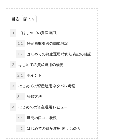
株式会社jカンパニー
株式会社K&H
株式会社LAMP
手塚 久典
戸井田拓也
株式会社Stella
目次
大川康治
坪井 健
堤 舞尋
塚原健太
1
『はじめての資産運用』
塩田沙代
夏目歩美
多田明弘
大原 哲男
大原哲男
大島眞理子
大島領介
大川智宏
1.1
特定商取引法の簡単解説
坂本よしたか
大森淳弘
大田賢二
大西良幸
1.2
はじめての資産運用 特商法表記の確認
天内 碧海
天才トレーダーヤス
天本隼人
2
はじめての資産運用の概要
天照(アマテラス)プロジェクト
天野 照章
奥野雄二
2.1
ポイント
宇佐美恵那
安藤 仁
坂本桃太郎
坂口健
3
はじめての資産運用 ネタバレ考察
安達健太朗
合同会社ミドル
合同会社アドバンス
3.1
登録方法
合同会社ウェルファースト
合同会社クラウドジャパン
4
はじめての資産運用 レビュー
合同会社サウザントレフト
合同会社サバイバルグランピング
合同会社シームレス
4.1
世間の口コミ状況
合同会社センス
合同会社チルダワーク
4.2
はじめての資産運用 厳しく総括
合同会社ナチュ
合同会社ネクストイノベーション