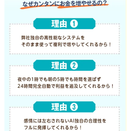
Robert.harry.Ōhno
ROKUYON(ロクヨン)
Rupex Limited
SCM運営事務局
SEVENシステム
SHARE
UBI合同協会サポート
V-System
NEW LIFE!(ニューライフ)
ギガマート株式会社
オプトインアフィリエイト
オプトインアフェリエイト
おまかせAI運用
おむられいか
ガーディアン・トリニティ
カール鈴木
かずくん
カマAGEインベストメンバーズ
かんたんスマホ副業
かんたん副業
キャッチtheディルハム
イルカ先生
キャリア(CARRIER)
キャリプロ(キャリアプログラム)
キャリプロ運営事務局
きよとらいふ
グッドナビJOB
クニトミ
グランドマスターピースFX
グローバルプロジェクト
クロスリテイリング
クロスリテイリング株式会社
コーチング
エンジェル
イマドキの副業