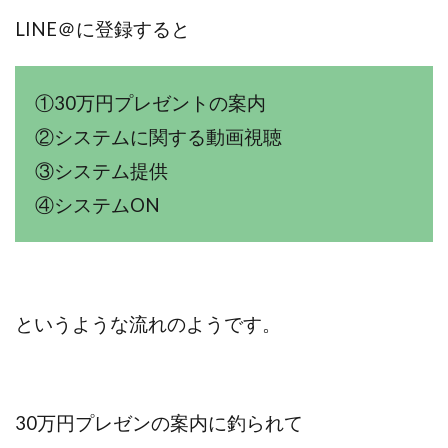
全自動AIシステム(Trading System)
LINE＠に登録すると
全自動インサイダーROBOT
内藤 洋子
内藤隆児
円城寺
写真や動画にいいねするだけ!
①30万円プレゼントの案内
写真を送信して報酬GET
写真を選んで安定した収益を！
②システムに関する動画視聴
副業専門オープンチャット
冨永愛理
出口洋平
初心者
前田 義明
前田愛
副業
③システム提供
副業コンシェルジュ鈴木
副業ネットワーク
④システムON
副業の教室事務局
副業ポスト
副業ポスト運営事務局
七里信一
一般社団法人こころインターナショナル
ザ・プレジデント(THE PRESIDENT)
というような流れのようです。
タートルビジネススクール
スマホ内の画像を送信してカンタン副収入
スマホ副業
スマホ副業ナビ
スマホ副業ナビ(ふくぎょーまいすたー)
30万円プレゼンの案内に釣られて
スマリッチ(smarich)
センサーズ
センター(center)