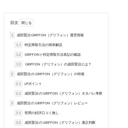
田中 拓哉
田中 旭
田中圭
田中康裕
田中武志
田中絵美
田島俊明
甲斐雅人
目次
町田 信義
白川さやか
福林みずき
益井雅
相川奈津妃
相川浩介
相葉はるか
真中 翔
1
成田賢治 GRIFFON（グリフォン）運営情報
石井泰裕
石塚 憲史
石山 昌志
石川聡彦
1.1
特定商取引法の簡単解説
確定申告
神威(KAMUI)
藤沢琴音
西勇輝
1.2
GRIFFONト特定商取引法表記の確認
王 義虎
高橋 秀明
革命毎日3万円!
須藤一寿
1.3
GRIFFON（グリフォン）の成田賢治とは？
風間けいご
馬場和義
駒形 哲治
高坂 隆
2
成田賢治 の GRIFFON（グリフォン）の特徴
高柳 卓馬
高柳大輔
高橋 伸行
高橋 守美
高橋優作
長谷川博
高橋優里
高橋悟
2.1
LPポイント
高橋拓真
高橋良彰
高橋菜々美
髙野丈
2.2
成田賢治 の GRIFFON（グリフォン）ネタバレ考察
鬼塚尚仁
3
成田賢治 の GRIFFON（グリフォン）レビュー
魅惑のFXスキャルシステム「即金1億円ボタン」
黒澤真
3.1
世間の好評口コミ無し
黒田勉
齊藤大地
阿部 亮平
長谷川マコト
3.2
成田賢治 の GRIFFON（グリフォン）適正判断
西崎 薫
金 佳史
西村和之
西森康二