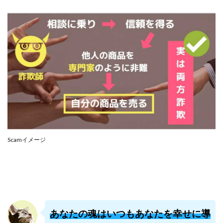
株式会社PROGRESS
株式会社Regene
株式会社Research
株式会社reward
株式会社ROAD
株式会社SD TRUST
株式会社SELLTEC
株式会社Seven stud
株式会社SixSence
株式会社Smart Life
株式会社soleil
株式会社monokoko
株式会社Link Partners
株式会社Axio
株式会社FlowRace
株式会社BANKER6
株式会社Be honest
株式会社Bell tree
株式会社BLOOM
株式会社BLUE
Scamイメージ
株式会社Continue Marketing LAB
株式会社e-plus
株式会社FC
株式会社FEEL
株式会社first
株式会社FrontShine
株式会社Link
株式会社GENERALHAWK
株式会社gleam
株式会社GOLAZO
株式会社greed
株式会社GW
あなたの魂はいつもあなたを幸せに導
株式会社H・S
株式会社H.S
株式会社ICC