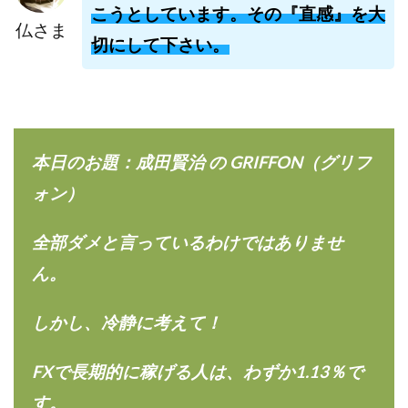
こうとしています。その『直感』を大
株式会社jカンパニー
株式会社K&H
株式会社LAMP
仏さま
手塚 久典
戸井田拓也
株式会社Stella
切にして下さい。
大川康治
坪井 健
堤 舞尋
塚原健太
塩田沙代
夏目歩美
多田明弘
大原 哲男
大原哲男
大島眞理子
大島領介
大川智宏
坂本よしたか
大森淳弘
大田賢二
大西良幸
本日のお題：成田賢治 の GRIFFON（グリフ
天内 碧海
天才トレーダーヤス
天本隼人
ォン）
天照(アマテラス)プロジェクト
天野 照章
奥野雄二
宇佐美恵那
安藤 仁
坂本桃太郎
坂口健
全部ダメと言っているわけではありませ
安達健太朗
合同会社ミドル
合同会社アドバンス
ん。
合同会社ウェルファースト
合同会社クラウドジャパン
合同会社サウザントレフト
しかし、冷静に考えて！
合同会社サバイバルグランピング
合同会社シームレス
FXで長期的に稼げる人は、わずか1.13％で
合同会社センス
合同会社チルダワーク
合同会社ナチュ
合同会社ネクストイノベーション
す。