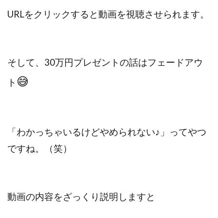
センタービレッジ合同会社
ソウルメイト(SOUL MATE)
URLをクリックすると動画を視聴させられます。
ソフト株式会社
タスク詐欺
スマホふくぎょうのおしごと！
チャプロ
ちょこスマ
ちょこっと
ちょこプラ(choco+)
そして、30万円プレゼントの話はフェードアウ
ちょな(蝶名林達也)
どこでもビジネス
トライアル
😅
ト
トラスト株式会社
ドリームクラフターズ
ドリームテック合同会社
ドリームワーク
スマホを使って稼ぐ方法
スマホひとつでらくらく副業
トレンド
スマートジョブnet
「わかっちゃいるけどやめられない♪」
ってやつ
サクッとお仕事サービス
サクッと毎日5万円
ですね。（笑）
サポーターズファミリー(supporter's family)
サルでも出来る!最新のお金の稼ぎ方
ジーニアスブラックボックス
動画の内容をざっくり説明しますと
スーパースマイル(SUPER SMILE)
スキマ時間で稼ぐ Job Lob
スキマ時間の有効活用