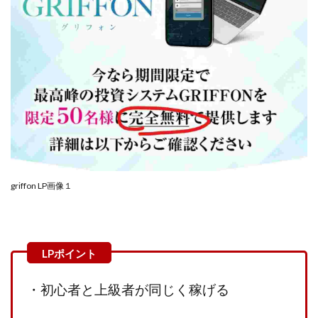
100億円ドリームウィーク2025
10万円GET!!～動画を見て～
2024年最新LINE副業「LIFE」
3問副業 アンケートモニター
Advance Edge
AI YouTuberビジネス講座
Blue Triangle Limited
AI（人工知能）
AI∞所得
AIアプリで稼ぐ/このアプリがすごい
AIサービス(XTOOL)
AI時代の情報発信講座
AI運用サポート
AmazingTick
Amazon
Back Up!!!!運営事務局
griffon LP画像１
Baron
BETTER CHOICE LIMITED
FIRE
FREEDOM(フリーダム)
MONEY LIFE運営事務局
Ltd.
LIFE Style(ライフスタイル)
LifeCreate合同会社
LINE
LINE JOBNAVI(ジョブナビ)
LINEアンケートに答えて!?
LINEでスタンプ送るだけ
・初心者と上級者が同じく稼げる
LINEで簡単アンケート
LiNK
LINK(リンク)