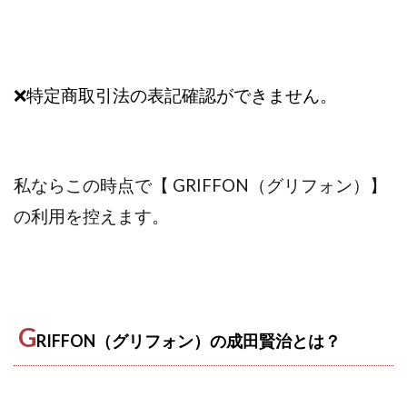
株式会社蝶名林
株式会社評判
桐生秀臣
桜木
森 達郎
楠山高広
永森 航汰
楽々収入アップ
楽天ルーム
榎 恭宏
横村 辰徳
❌特定商取引法の表記確認ができません。
正規のお仕事で年収5
武井 康哲
武田勇吾
武田章司
毎日安定して稼ぐ！スマホだけですべて完結
毎月簡単収入アップ
水野賢一
私ならこの時点で【 GRIFFON（グリフォン）】
合同会社アップステージ
合同会社VSL
の利用を控えます。
【公式】コロコロ・ナタデココ
TADAO YOSHIHARA
SIGN(サイン)
SIGNAL(シグナル)
SKETCH(スケッチ)
SLOW(スロウ)
Smash Works
SONIC(ソニック)
SPARKLE!!(スパークル)
STAR .Company.
STAR.system(スターシステム)
SUPERリベンジャーズ
G
RIFFON（グリフォン）の成田賢治とは？
Technical service Co.
SHYEN GRACE LAURENT INTERNET SERVICES INC