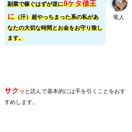
8ケタ借王
副業で稼ぐはずが逆に
寺澤英明
将軍
小川 和人
小林 実
に
山口英樹
小林よしのり
小林尚美
小林正人
（汗）超やっちまった系の私があ
竜人
小林雄樹
小森みずき
小泉一浩
なたの大切な時間とお金をお守り致し
少額資金で激安不動産投資
尾崎圭司
山中祐希
ます。
山之内リアルエステート株式会社
山口孝志
株式会社STAGE
株式会社STS
合同会社アース
自分の選んだ写真が収益に!!
稲川博紀
空いた時間で高齢者でも稼げる
競馬でカンタン副業 運営事務局
竹井佑介
竹原芳美
竹田茉生
米澤 蓮
紀田 奈々未
紫垣英昭
サク
ッ
と読んで基本的には手を引くことをおす
織田慶
臼井穂乃果
秒速のFX スキャルマジック
すめします。
舟引佑太
荒木剛志
菅原将悟
華山奈緒子
落合琢哉
葉月らな
藏野 雄哉
藤原飛鳥
藤咲優
藤堂 成一
藤堂健一
秘密のテキスト
秋葉 卓也
藤田 陸
畑岡宏光
田中