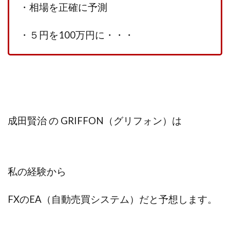
Lisa
Makoto Honda
LEMON(レモン)
・相場を正確に予測
manerak
Mari(武島麻里)
MARKET(マーケット)
・５円を100万円に・・・
MASA
Master Piece運営事務局
Masters Bank(マスターズバンク)
MAXIM(マクシム)
METHOD30運営事務局
MGB COMPANY(エムジーピーカンパニー)
MIBC
MIDAS(ミダス)
Life Lead運営事務局
Layla
FREELANCE運営事務局
GRAND SLAM(グランドスラム)
成田賢治 の GRIFFON（グリフォン）は
FRONTIER(フロンティア)
FX
FX GO tap
FX King's TRUST
FX/BO
FXミリオネアタワー
FX鬼の手
GAFAシステム
GATE(ゲート)
私の経験から
GB株式会社
GOAL-B
GREAT JOY(グレートジョイ)
Kyouji Sayama
happy-style
Hisanori Teduka
FXのEA（自動売買システム）だと予想します。
HPR株式会社
HYBRID(ハイブリッド)
IHR
ITS合同会社
JOURNEY（ジャーニー）