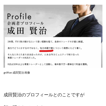
TEDASUKE
The Messiah(ザ・メシア)
THE SAVIOR(ザ・セイバー)
THE SHIP
THE TEAM(ザ チーム)
TIME BANK SYSTEM
TOP WINNER運営事務局
trialwork365(トライアルワーク365)
trillion
trillion運営事務局
Ubiquitous solution
SIDE JOB REACH(サイドジョブリーチ)
Shinya
United Rich F＆B Limited
pm.T株式会社
NEW PRODUCE(ニュープロデュース)
NEW SHIFT(ニューシフト)
NFT
Ng Man Hin
NOBU
NOVA
OliveX
omezu
griffon 成田賢治 画像
Owners(次世代型エンジェル投資)
Parrish
PUZZLE
SHIFT(シフト)
QUICK(クイック)
Re:Born(リボーン)
REGAIN(リゲイン)
成田賢治のプロフィールとのことですが
REVERS(リバース)
RISE UP(ライズアップ)