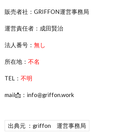
株式会社エキスパート
株式会社オーシャン・ファーム
販売者社：GRIFFON運営事務局
株式会社オタケン
株式会社ラット
株式会社リテラシー
特別副業助成金 夢実現キャンペーン
運営責任者：成田賢治
清原達郎
沖中純一
河村一志
河野真美
法人番号：
無し
波乗りジョニー
波乗り波動論
浅野夕美
浜田雄介
海外運営
深原祥太
所在地：
不名
清原資産管理グループ
清水 貴裕
江面邦彦
清水圭一郎
渡辺佳織
湯浅 和弘
滝沢 風香
TEL：
不明
滝沢賢治
濵田雄介
無料!カンタン!はやっ!誰でも週給35万円GET!!
mail📩：
info@griffon.work
熊倉 駿介
片山恵美子
物販/せどり/転売
物販ONE(miraise)
池本 慎一
江上 一機
株式会社リンクス
椿梨沙
株式会社ワーク
出典元 ：griffon 運営事務局
株式会社ワイズ
株式会社ワンダーリアリティ
株式会社仕
株式会社和
株式会社心渡