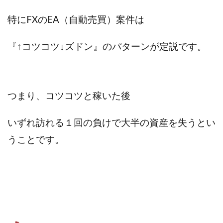
JUPITER運営事務局
Katsutoshi Kumakura
KOJI
特にFXのEA（自動売買）案件は
KOUTAROU TOMITA
ゴールドラッシュEX
コンサル
合同会社V.S.L
今村雅士
五十嵐
『↑コツコツ↓ズドン』のパターンが定説です。
五十嵐レオン
五十嵐瑛太
五十嵐真也
井上瑞希
井上裕貴
井口晃
今 努
今、話題!簡単・最新お仕事サービス!
つまり、コツコツと稼いた後
今すぐ始める副業革命
今瀬 健二
久野愛実
今瀬健二
仮想通貨
仮想通貨Vtuberハク
いずれ訪れる１回の負けで大半の資産を失うとい
伊東みさき
伊東弘人
伊藤 弘人
うことです。
会社名 合同会社paradiz
佐竹 良平
佐藤俊幸
佐藤健
佐藤彰洋
二宮瑛士
久保夕貴
佐藤竜
中山 浩昴
三上功太
三上夏治
三宅常雄
三浦健一
上原真琴
上山 大利
下田隆
世界一カンタンなFXの稼ぎ方
中原 徹
中尾龍
中悠太
丸山 徹
中本英
中村 邦明