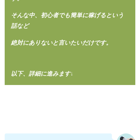
合同会社リバーシブル
坂元雄徳
そんな中、初心者でも簡単に稼げるという
合同会社リュウシン
合同会社リンク
合同会社リングペイ
吉岡勝利
吉本昌代
話など
吉江 佑弥
和佐大輔
唐莉萍
國富竜也
絶対にありないと言いたいだけです。
在宅のんびリッチ
坂井彰吾
安藤 翔大
安達健太郎
我有洋哉
川崎 渉
山形直樹
山本拓弥(チョゴリ)
山本耕而
岡崎 健二
岡村貴弘
岡田芳弘
島田隆則
嵯峨翔太郎
以下、詳細に進みます↓
川原 充将
川口 真子
川端 健太
山崎友也
川端理恵
工藤 総一郎
工藤総一郎
市川 翔平
市川彩子
布施春輝
平野千春
後藤健二
必勝プロジェクト無双
志賀恭介
成田賢治
山崎隆
山岸祐介
宮光勇次
小川ゆうり
宮地乙十葉
宮本将
宮林 慶次
宮田裕司
富岡 伸成
富樫美月
富永健
富田湧貴