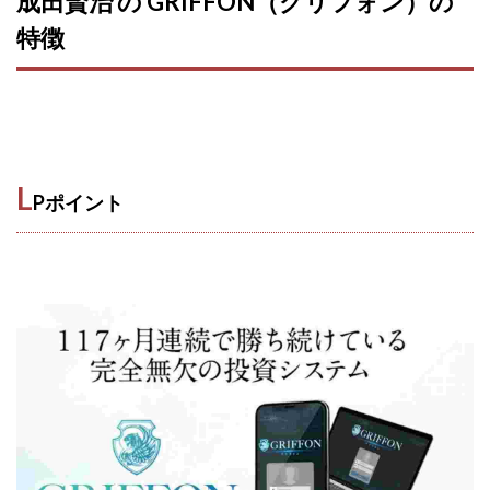
成田賢治 の GRIFFON（グリフォン）の
CASHｘCAPTURE運営事務局
ChatGPTセミナー
特徴
chokoっと
CIEL(シエル)
CM再生で100万円!
CONNECT(コネクト)
dagen
Dan.Inoue(ダン イノウエ)
Diary(ダイアリー)
BREAKER(ブレイカー)
DTH Co.
EA/Tool
EVER
Everyone(エブリワン)
L
Pポイント
EXIT MONEY(イグジットマネー)
expand 副業紹介事務局
FANFARE(ファンファーレ)
fargo(ファーゴ)
FCシステム
feppiness株式会社
Finance Life(ファイナンスライフ)
BTC FIRE(ビットファイヤ)
BPOINT
folio Co. Ltd.
ADVANCE(アドバンス)
【公式】ストック(在宅10Minutes)
【公式】パンド・ラミ
@kiyo
000万～1億を誰でも目指せる!
000円をGET