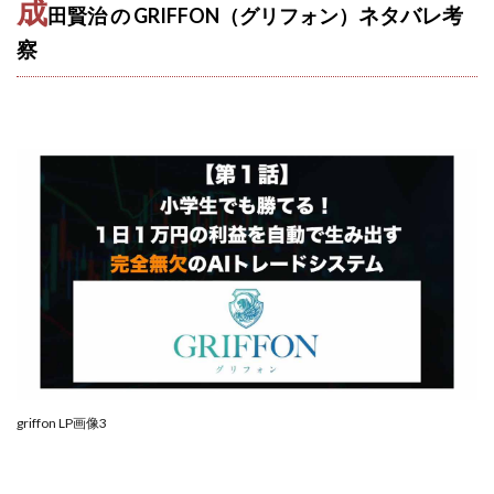
成
田賢治 の GRIFFON（グリフォン）
ネタバレ
考
中村健吾
中村友也
中村洸一
中村陽
察
中田光治
中谷司
中野
中野 友貴
中野愛望
佐藤由規
佐藤隆司
一般財団法人日本投資家育成機構
合同会社Artemis
加藤陸
加藤隆伸
動画を見てGET
動画を見て報酬GET(ゲット)
北野毅
千葉雄介
即金アプリを無料ダウンロードして毎日30
友成 優吾
古賀稜
合同会社 RoyalBond
合同会社AZone
加藤浩司
合同会社blue
合同会社CMP
合同会社Fans
合同会社first
合同会社Like Factory
合同会社NT
合同会社REEF
合同会社Renaissance
合同会社Smile
合同会社ST
合同会社start moving
加藤浩次
加藤敏行
倉由美希
griffon LP画像3
写真を選んで収益GET
億のゲームチェンジ
億の継承
億り人プロジェクト
儲けの達人FX