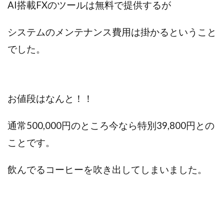
AI搭載FXのツールは無料で提供するが
スクエア株式会社
スター・プラチナ
スマート副業
スマホのビジネス
スマート資産形成(LDF)
システムのメンテナンス費用は掛かるということ
スマキャン(SMACAN)
スマナビ.com
でした。
スマホ1台でどこでも副収入
スマホアベンジャー
スマホタップだけで
スマホでらくらく副収入アプリ
スマホで副収入の決定版
スマホで始める在宅生活
お値段はなんと！！
スマホで稼げる?【裏ワザ副業】
スマホのおしごと
トレーダーKaibe
ナイトグループ 岡崎
通常500,000円のところ今なら特別39,800円との
わずか1日で5万円以上稼ぐ利用者が続出
ゆきや
ことです。
マネパン KOJI
マネロブ
みきお校長
ミユ
ミラクル(MIRACLE)
ミリオネア5
飲んでるコーヒーを吹き出してしまいました。
ミリオネアチャレンジ
ミリオンラボ(million labo)
ミリチャレ
みんなのハッピーワーク
ゆるリッチ
マネーキューピット
ライフアップ(LIFE UP)
ライブアドバイザーカレッジ