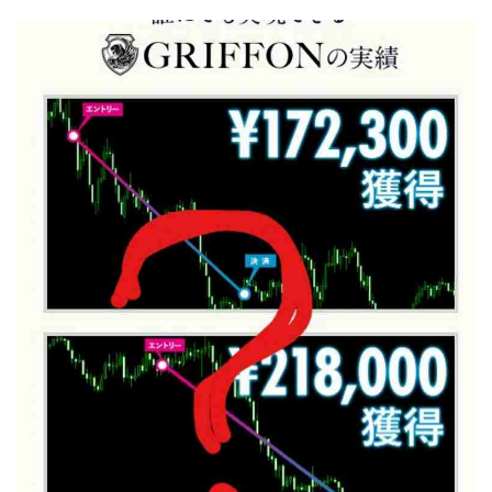
ライフデザイン出版合同会社
らくらくできるスマホ副業
リッチ ギャザリング
リッチ ルーラー
リライアンス(Reliance)
ロミオ・ロドリゲス・ジュニア
ワークスフランチャイジーオフィス
ワークホップ(Work Hop)
ワールドリユースシステム
マネーの湖
マックス岩井
なし
フェールNaviシステム
ニューイヤーパラダイス
ネオナビ
ネオナビ 我有洋哉
ネオライフPROJECT(プロジェクト)
ネットサーフィンをお金に換える
ネットスター
ハイブリッド・トレード・アカデミア
はじめての資産運用
ハピネスサロン
はるかコーチング
フィアナ
フォトチェッカー
マスターピース(MASTER PIECE)
フォトレ
フォリオJP(Folio)
ふくぎょうパラダイス