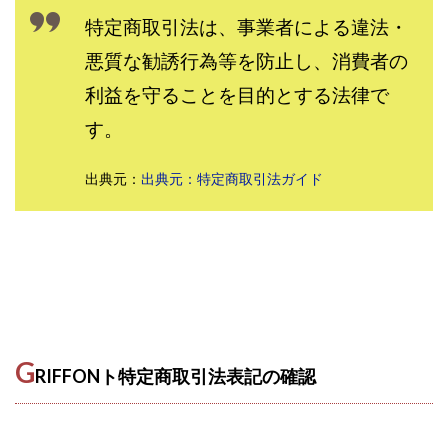
特定商取引法は、事業者による違法・
株式会社パワープロモート
株式会社ファナウス
株式会社フィールド
株式会社プラスビジョン
悪質な勧誘行為等を防止し、消費者の
株式会社ブリッジ
株式会社プルミエールエージェント
利益を守ることを目的とする法律で
株式会社ライズ
株式会社キャッツ
す。
株式会社お友達企画
株式会社ラブアンドピース
株式会社アイリス
株式会社TRIBE
出典元：
出典元：特定商取引法ガイド
株式会社Ubiquitous Solution
株式会社Uスクウェア
株式会社Works Agency
株式会社WorksAgency
株式会社X-style
株式会社YASAKA
株式会社アート
株式会社アイコン
株式会社アイラボ
株式会社アオヤマ
株式会社オリジナル
株式会社アクト
株式会社アシスト
G
RIFFONト特定商取引法表記の確認
株式会社アシスト・クローバー
株式会社アスク
株式会社アドバンス
株式会社イージー
株式会社インター
株式会社インラージ