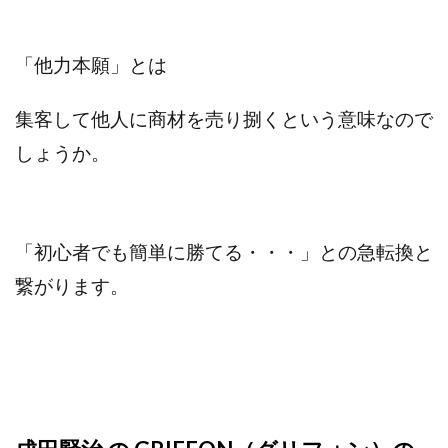
VICTOR(ビクター)
アークAI
VIP LIVE STERAM
WILLIAM CULANDOG JOROLAN
「他力本願」とは
Winners Life(ウィナーズライフ)
WINNING ACADEMY(ウイニングアカデミー)
集客して他人に商材を売り捌くという意味なので
Workings(ワーキング)
World Trader Co Ltd
しょうか。
Write UP
Yamashita Takuma
YSK
ZEXS運営事務局
アイランドセブン(I-LAND 7)
いいね!するだけ
アクシス合同会社
アダルトアフィリエイトクラブ(AAC)
アップライフ
「初心者でも簡単に勝てる・・・」
との急転換と
アドネス株式会社
アフェリエイトは稼げない
繋がります。
アブダビ先生
アプリ
アプリで確認するだけ
アプリ生活
アモン
アラン・ソリマチ
New Pioneer
MONEY QUEEN(マネークイーン)
コア(CORE)
Delta運営サポート事務局
BUTTER CASH(バターキャッシュ)
BUZプロジェクト