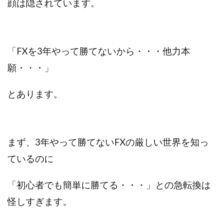
顔は隠されています。
Robert.harry.Ōhno
ROKUYON(ロクヨン)
Rupex Limited
SCM運営事務局
SEVENシステム
SHARE
UBI合同協会サポート
V-System
NEW LIFE!(ニューライフ)
ギガマート株式会社
「FXを3年やって勝てないから・・・他力本
オプトインアフィリエイト
オプトインアフェリエイト
願・・・」
おまかせAI運用
おむられいか
ガーディアン・トリニティ
カール鈴木
かずくん
とあります。
カマAGEインベストメンバーズ
かんたんスマホ副業
かんたん副業
キャッチtheディルハム
イルカ先生
キャリア(CARRIER)
キャリプロ(キャリアプログラム)
まず、3年やって勝てないFXの厳しい世界を知っ
キャリプロ運営事務局
きよとらいふ
ているのに
グッドナビJOB
クニトミ
グランドマスターピースFX
グローバルプロジェクト
「初心者でも簡単に勝てる・・・」との急転換は
クロスリテイリング
クロスリテイリング株式会社
怪しすぎます。
コーチング
エンジェル
イマドキの副業