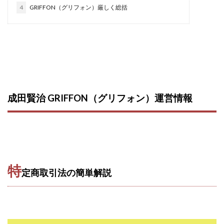
4
GRIFFON（グリフォン）厳しく総括
西澤英樹
西田哲朗
話題の最新副業
赤澤天道
近藤かおり
近藤智弘
遠藤 友里子
酒井
金の虎(マネーの虎)
長澤 祐介
金勝(キムマサル)
金子弘給
金子正人
金山莉緒
金本浩
鈴木 孝二
鈴木 翔
鈴木優次郎
鈴木克佳
鈴木翔
鈴村有基
生成AIの学校「飛翔」
成田賢治 GRIFFON（グリフォン）
運営情報
犬神空
株式会社TOKYO STYLE
株式会社ドライブ
株式会社グロース
株式会社ゲート
株式会社ゴールドレバテック
株式会社サンアイ
株式会社ジョイン
株式会社スパイラル
株式会社スマイル
株式会社セカンド
特
定商取引法の簡単解説
株式会社タイプ
株式会社チャプター2
株式会社ナチュラルナイン
株式会社カーロット
株式会社ナレッジ
株式会社ニュース
株式会社ネクスト
株式会社ネクト