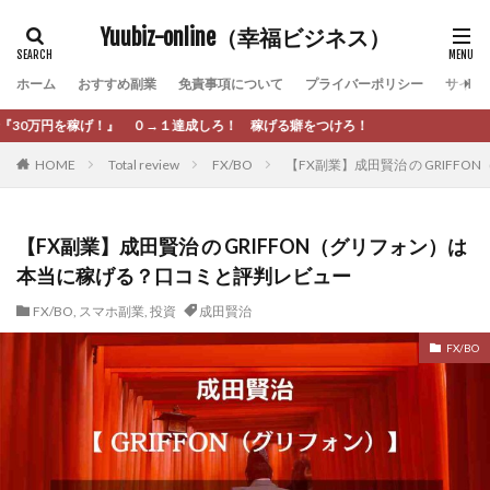
カテゴリー
Yuubiz-online（幸福ビジネス）
ホーム
おすすめ副業
免責事項について
プライバーポリシー
サイト
タグ
１達成しろ！ 稼げる癖をつけろ！
[公式]マネツク
松永千代
本田
杉本 裕介
HOME
Total review
FX/BO
【FX副業】成田賢治 の GRIF
村上翔吾
村岡 大樹
村麻巴香
松尾健一郎
松尾豊
松岡峻亮
松崎リオナ
松木慎也
松澤英二
本当にあったうまい話
松野有希
【FX副業】成田賢治 の GRIFFON（グリフォン）は
本当に稼げる？口コミと評判レビュー
柏木直人
栗原久美子
栗田真一
株式会社 door
株式会社 e-FLAGS
株式会社 FREDERIQS
FX/BO
,
スマホ副業
,
投資
成田賢治
株式会社 安藤企画
株式会社 業
株式会社１(イチ)
FX/BO
株式会社8Bee
本橋へいすけ
木村大輔
株式会社Appacle
日給5万円可能なながら感覚の副収入アプリ
投資
投資家 亜依
攝津智洋
放置ISマネー(放置 is money)