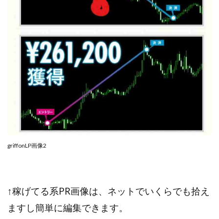
プラチナメソッド2024
ブラックサタン(Black Satan)
フラットワーク
フリー株式会社
フルーツ(スマホをタップするだけ!?)
ホーム合同会社
ほったらかしFX運営事務局
マイリスト(My List)
김 가싸
検索
griffonLP画像2
↑稼げてる系PR画像は、ネットでいくらでも拾え
ますし簡単に
編集できます。