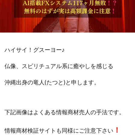
斉藤 敏雄
斎藤 敏雄
新井 孝弘
新井 悠馬
新川卓也
新選組(ガチンコ副業投資)
星野拓馬
望月詩織
暮らしのノマド
最先端スマホワーク
最新AI 5つの錬金術
最短1分で3万円が稼げる即金副業アプリ
最短即日>>高収入
最速PPCアフィリエイト
ハイサイ！グスーヨー
♪
有限会社エステージア
有限会社ユースフルインフォ
仏像、スピリチュアル系に癒やしを感じる
有限会社現代
有限会社自由人
望月 光
株式会社8EIGHT8
株式会社Asset Cube
戸田 亮太
沖縄出身の
竜人(たつと)と申します。
株式会社PRICELESS
株式会社NATURAL NINE
株式会社NEXT LEVEL
株式会社NKcreative
株式会社note
株式会社OMT
株式会社one
下記画像はよくある情報商材売人の手法です。
株式会社ORIT
株式会社PACHA(パチャ)
株式会社PLUM
株式会社Precious.Light
！
情報商材検証サイトも同様にご注意下さい
株式会社PRINCELESS
株式会社Logical Forex