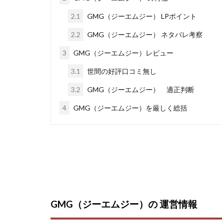
Everyone(エブリ
2.1
GMG（ジーエムジー） LPポイント
FANFARE(ファン
Finance Life
2.2
GMG（ジーエムジー） ネタバレ考察
ADVANCE(アドバ
3
GMG（ジーエムジー）レビュー
000万～1億を誰
3.1
世間の好評口コミ無し
2024年最新LINE
3.2
GMG（ジーエムジー） 適正判断
Blue Triangle Limi
AIサービス(XTOOL
4
GMG（ジーエムジー）を厳しく総括
Back Up!!!!運営
MONEY LIFE運
LINE JOBNAVI(
LiNK
LINK(
MARKET(マーケッ
MAXIM(マクシム)
GMG（ジーエムジー）の 運営情報
MIDAS(ミダス)