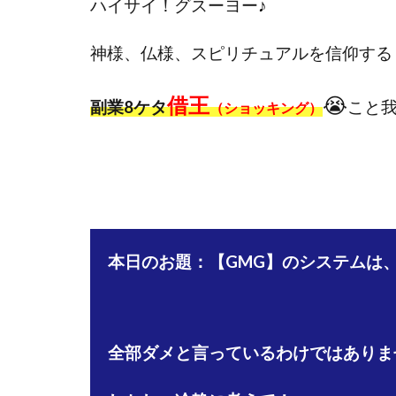
ハイサイ！グスーヨー
♪
國富竜也
在
山形直樹
山
神様、仏様、スピリチュアルを信仰する
嵯峨翔太郎
借王
😭
工藤総一郎
副業8ケタ
こと
（ショッキング）
志賀恭介
成
宮林 慶次
宮
小川 和人
小
小泉一浩
少
山口孝志
株
本日のお題：【GMG】のシステムは
空いた時間で高齢
米澤 蓮
紀田
荒木剛志
菅
藤堂 成一
藤
全部ダメと言っているわけではありま
田中 旭
田中
白川さやか