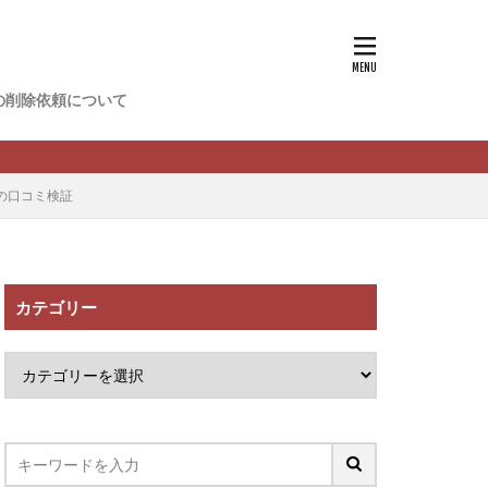
香
松尾健一郎
松野有希
の削除依頼について
FREDERIQS
木村大輔
攝津智洋
Rの口コミ検証
川卓也
ーク
PPCアフィリエイト
カテゴリー
望月 光
ATURAL NINE
社one
SELLTEC