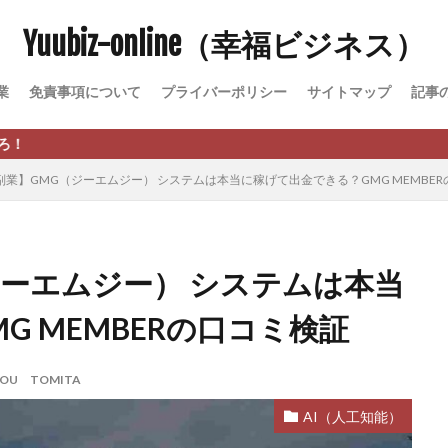
Yuubiz-online（幸福ビジネス）
松永千代
本田
杉本 裕介
村上翔吾
村岡 大樹
村麻巴
峻亮
松崎リオナ
松木慎也
松澤英二
本当にあったうまい話
業
免責事項について
プライバーポリシー
サイトマップ
記事
原久美子
栗田真一
株式会社 door
株式会社 e-FLAGS
株式会社 
株式会社 業
株式会社１(イチ)
株式会社8Bee
本橋へいすけ
日給5万円可能なながら感覚の副収入アプリ
投資
投資家 亜依
副業】GMG（ジーエムジー） システムは本当に稼げて出金できる？GMG MEMBE
 money)
斉藤 敏雄
斎藤 敏雄
新井 孝弘
新井 悠馬
新
業投資)
星野拓馬
望月詩織
暮らしのノマド
最先端スマホワ
術
最短1分で3万円が稼げる即金副業アプリ
最短即日>>高収入
最速
ジーエムジー） システムは本当
ジア
有限会社ユースフルインフォ
有限会社現代
有限会社自由人
G MEMBERの口コミ検証
株式会社Asset Cube
戸田 亮太
株式会社PRICELESS
株式会社N
EL
株式会社NKcreative
株式会社note
株式会社OMT
株式会
ROU TOMITA
株式会社PACHA(パチャ)
株式会社PLUM
株式会社Precious.Light
SS
株式会社Logical Forex
株式会社PROGRESS
株式会社Regene
AI（人工知能）
株式会社reward
株式会社ROAD
株式会社SD TRUST
株式会社