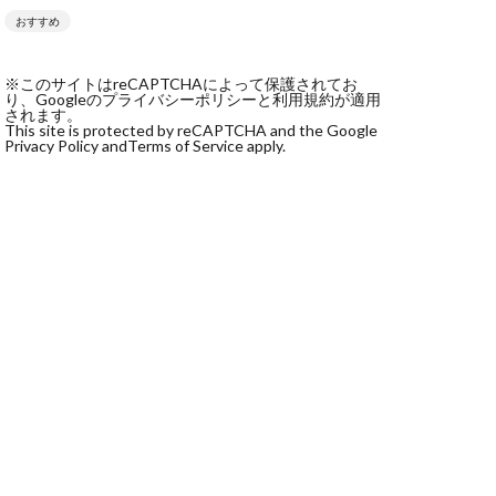
おすすめ
社monokoko
会社Be honest
※このサイトはreCAPTCHAによって保護されてお
株式会社e-plus
り、Googleのプライバシーポリシーと利用規約が適用
されます。
This site is protected by reCAPTCHA and the Google
Privacy Policy and
Terms of Service apply.
式会社GW
株式会社LAMP
健太
塩田沙代
宏
天本隼人
本桃太郎
スト
ン
輔
唐莉萍