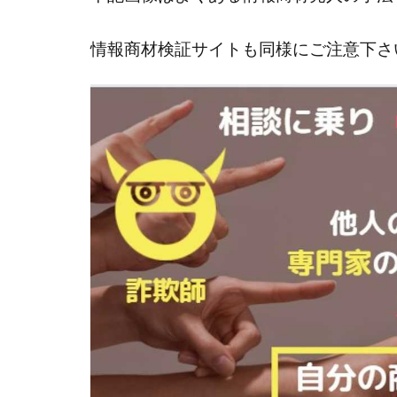
株式会社ライズ
情報商材検証サイトも同様にご注意下さ
株式会社アイリス
株式会社Works Ag
株式会社アイコン
株式会社アシスト
株式会社イージー
株式会社オーシャ
特別副業助成金 
波乗り波動論
江面邦彦
清
無料!カンタン!はや
物販ONE(miraise)
株式会社ワイズ
株式会社蝶名林