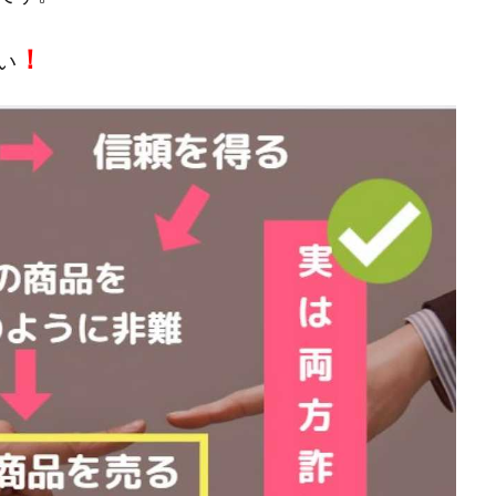
株式会社キャッツ
株式会社お友達企画
株式会社ラブアンドピース
！
い
株式会社TRIBE
株式会社Ubiquitous Solution
株式会社Uスクウェ
ency
株式会社WorksAgency
株式会社X-style
株式会社YASAKA
株式会社アイラボ
株式会社アオヤマ
株式会社オリジナル
株
株式会社アシスト・クローバー
株式会社アスク
株式会社アドバン
株式会社インター
株式会社インラージ
株式会社エキスパート
ン・ファーム
株式会社オタケン
株式会社ラット
株式会社リテラシ
夢実現キャンペーン
清原達郎
沖中純一
河村一志
河野真美
浅野夕美
浜田雄介
海外運営
深原祥太
清原資産管理グルー
水圭一郎
渡辺佳織
湯浅 和弘
滝沢 風香
滝沢賢治
濵田
っ!誰でも週給35万円GET!!
熊倉 駿介
片山恵美子
物販/せどり/
池本 慎一
江上 一機
株式会社リンクス
椿梨沙
株式会
株式会社ワンダーリアリティ
株式会社仕
株式会社和
株式会社
株式会社評判
桐生秀臣
桜木
森 達郎
楠山高広
永森