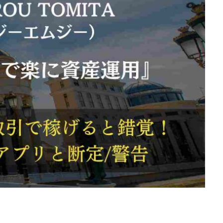
d
株式会社SixSence
株式会社Smart Life
株式会社soleil
株式会
ers
株式会社Axio
株式会社FlowRace
株式会社BANKER6
株式
株式会社BLOOM
株式会社BLUE
株式会社Continue Marketing LAB
株式会社FEEL
株式会社first
株式会社FrontShine
株式会社Link
HAWK
株式会社gleam
株式会社GOLAZO
株式会社greed
株
株式会社H.S
株式会社ICC
株式会社jカンパニー
株式会社K&H
井田拓也
株式会社Stella
大川康治
坪井 健
堤 舞尋
塚原
田明弘
大原 哲男
大原哲男
大島眞理子
大島領介
大川智
大森淳弘
大田賢二
大西良幸
天内 碧海
天才トレーダーヤス
プロジェクト
天野 照章
奥野雄二
宇佐美恵那
安藤 仁
坂
健太朗
合同会社ミドル
合同会社アドバンス
合同会社ウェルファー
ジャパン
合同会社サウザントレフト
合同会社サバイバルグランピング
ス
合同会社センス
合同会社チルダワーク
合同会社ナチュ
イノベーション
合同会社リバーシブル
坂元雄徳
合同会社リュウシ
合同会社リングペイ
吉岡勝利
吉本昌代
吉江 佑弥
和佐大