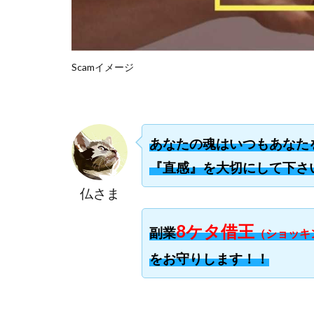
楽々収入アップ
武田章司
毎
合同会社アップス
SIGN(サイン)
Scamイメージ
SONIC(ソニック)
SUPERリベンジャ
TEDASUKE
あなたの魂はいつもあなた
TIME BANK SYST
『直感』を大切にして下さ
trillion運営事務局
United Rich F＆B L
仏さま
NFT
Ng Man
8ケタ借王
副業
Parrish
PUZ
（ショッキ
REVERS(リバース)
をお守りします！！
SCM運営事務局
NEW LIFE!(ニュ