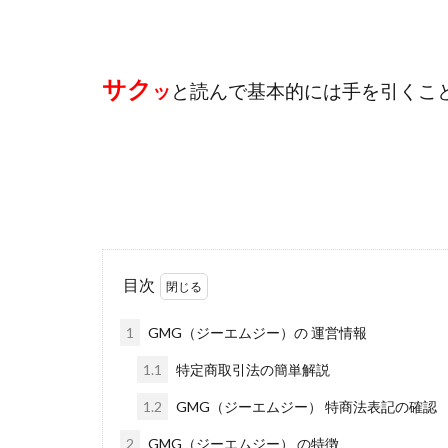
おまかせAI運用
カマAGEインベス
イルカ先生
サク
ッ
と読んで基本的には手を引くこ
きよとらいふ
クロスリテイリン
VICTOR(ビクター)
Winners Life
World Trader Co L
アイランドセブン(I-L
アップライフ
目次
アプリで確認する
1
GMG（ジーエムジー）の 運営情報
MONEY QUEEN
BUTTER CASH
1.1
特定商取引法の簡単解説
chokoっと
C
1.2
GMG（ジーエムジー） 特商法表記の確認
Dan.Inoue(ダン 
2
GMG（ジーエムジー） の特徴