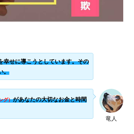
楽天ルーム
榎 恭宏
横村 辰徳
正規のお仕事で年収5
武井
日安定して稼ぐ！スマホだけですべて完結
毎月簡単収入アップ
水野賢一
テージ
合同会社VSL
【公式】コロコロ・ナタデココ
TADAO YOSH
SIGNAL(シグナル)
SKETCH(スケッチ)
SLOW(スロウ)
Smash Wor
SPARKLE!!(スパークル)
STAR .Company.
STAR.system(スターシス
ーズ
Technical service Co.
SHYEN GRACE LAURENT INTERNET SERVICES
The Messiah(ザ・メシア)
THE SAVIOR(ザ・セイバー)
THE SHIP
TH
を幸せに導こうとしています。その
EM
TOP WINNER運営事務局
trialwork365(トライアルワーク365)
tr
い。
Ubiquitous solution
SIDE JOB REACH(サイドジョブリーチ)
Shinya
imited
pm.T株式会社
NEW PRODUCE(ニュープロデュース)
NEW 
 Hin
NOBU
NOVA
OliveX
omezu
Owners(次世代型
があなたの大切なお金と時間
ZLE
SHIFT(シフト)
QUICK(クイック)
Re:Born(リボーン)
RE
ング）
RISE UP(ライズアップ)
Robert.harry.Ōhno
ROKUYON(ロクヨン)
SEVENシステム
SHARE
UBI合同協会サポート
V-System
竜人
ーライフ)
ギガマート株式会社
オプトインアフィリエイト
オプトイ