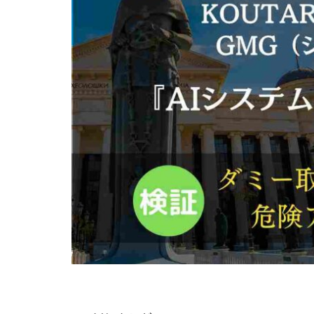
株式会社Seven stu
株式会社Link Partn
株式会社Bell tree
株式会社FC
株式会社GENERAL
株式会社H・S
手塚 久典
戸
夏目歩美
多
坂本よしたか
天照(アマテラス)
坂口健
安達
合同会社クラウド
合同会社シームレ
合同会社ネクスト
合同会社リンク