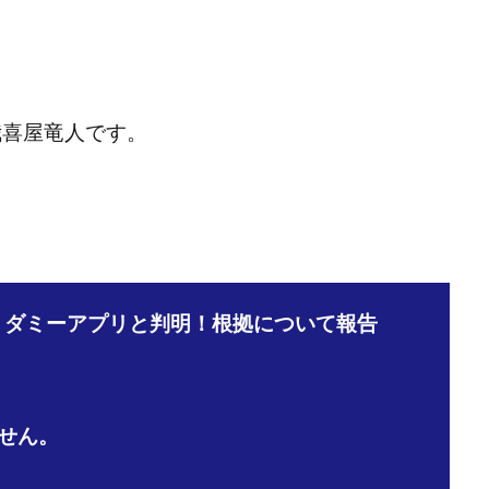
宅のんびリッチ
坂井彰吾
安藤 翔大
安達健太郎
我有洋哉
本拓弥(チョゴリ)
山本耕而
岡崎 健二
岡村貴弘
岡田芳弘
川原 充将
川口 真子
川端 健太
山崎友也
川端理恵
工藤
市川 翔平
市川彩子
布施春輝
平野千春
後藤健二
必勝プ
我喜屋竜人です。
田賢治
山崎隆
山岸祐介
宮光勇次
小川ゆうり
宮地乙十
田裕司
富岡 伸成
富樫美月
富永健
富田湧貴
寺澤英明
林 実
山口英樹
小林よしのり
小林尚美
小林正人
小林
額資金で激安不動産投資
尾崎圭司
山中祐希
山之内リアルエステー
式会社STAGE
株式会社STS
合同会社アース
自分の選んだ写真が収益
、ダミーアプリと判明！根拠について報告
者でも稼げる
競馬でカンタン副業 運営事務局
竹井佑介
竹原芳美
 奈々未
紫垣英昭
織田慶
臼井穂乃果
秒速のFX スキャルマジ
原将悟
華山奈緒子
落合琢哉
葉月らな
藏野 雄哉
藤原飛
堂健一
秘密のテキスト
秋葉 卓也
藤田 陸
畑岡宏光
田
せん。
圭
田中康裕
田中武志
田中絵美
田島俊明
甲斐雅人
福林みずき
益井雅
相川奈津妃
相川浩介
相葉はるか
真