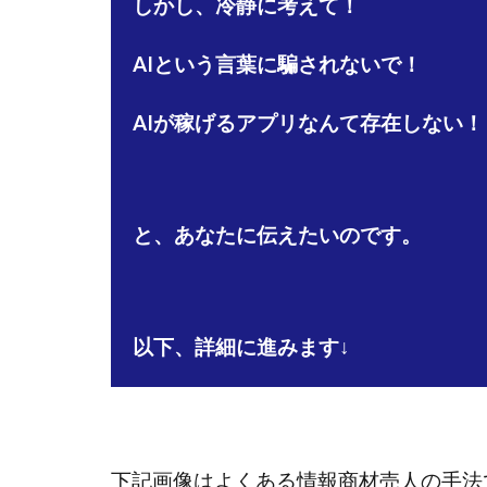
しかし、冷静に考えて！
石塚 憲史
AIという言葉に騙されないで！
高橋 秀明
革
高柳 卓馬
高
AIが稼げるアプリなんて存在しない！
高橋拓真
高
魅惑のFXスキャ
長谷川マコト
話題の最新副業
と、あなたに伝えたいのです。
長澤 祐介
金
鈴木優次郎
株式会社TOKYO ST
以下、詳細に進みます↓
株式会社ゴールド
株式会社スマイル
株式会社ナチュラ
株式会社ネクスト
下記画像はよくある情報商材売人の手法
株式会社フィール