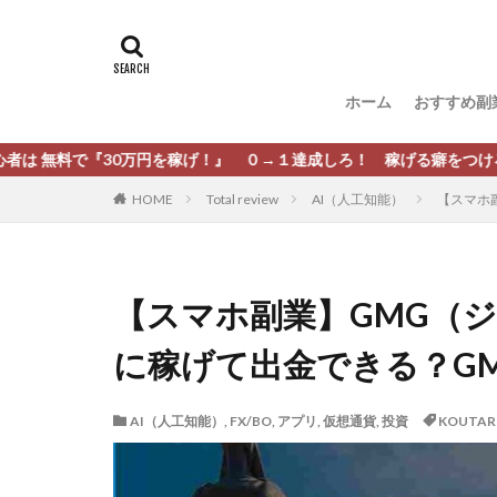
タグ
[公式]マネツク
松尾豊
松岡
ホーム
おすすめ副
柏木直人
栗
株式会社 安藤企画
0万円を稼げ！』 ０→１達成しろ！ 稼げる癖をつけろ！
株式会社Appacle
HOME
Total review
AI（人工知能）
【スマホ
放置ISマネー(放置 is
新選組(ガチンコ副
最新AI 5つの錬金
【スマホ副業】GMG（
有限会社エステー
に稼げて出金できる？GM
株式会社8EIGHT8
株式会社NEXT LEV
AI（人工知能）
,
FX/BO
,
アプリ
,
仮想通貨
,
投資
KOUTA
株式会社ORIT
株式会社PRINCELE
株式会社Research