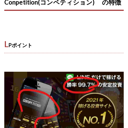
Conpetition(コンペティション) の特徴
VICTOR(ビクター)
アークAI
VIP LIVE STERAM
WILLIAM CULANDOG JOROLAN
Winners Life(ウィナーズライフ)
WINNING ACADEMY(ウイニングアカデミー)
Workings(ワーキング)
World Trader Co Ltd
L
Pポイント
Write UP
Yamashita Takuma
YSK
ZEXS運営事務局
アイランドセブン(I-LAND 7)
いいね!するだけ
アクシス合同会社
アダルトアフィリエイトクラブ(AAC)
アップライフ
アドネス株式会社
アフェリエイトは稼げない
アブダビ先生
アプリ
アプリで確認するだけ
アプリ生活
アモン
アラン・ソリマチ
New Pioneer
MONEY QUEEN(マネークイーン)
コア(CORE)
Delta運営サポート事務局
BUTTER CASH(バターキャッシュ)
BUZプロジェクト