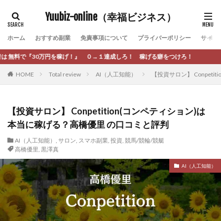
カテゴリー
Yuubiz-online（幸福ビジネス）
ホーム
おすすめ副業
免責事項について
プライバーポリシー
サイト
タグ
！』 ０→１達成しろ！ 稼げる癖をつけろ！
[公式]マネツク
松永千代
本田
杉本 裕介
HOME
Total review
AI（人工知能）
【投資サロン】 Conpet
村上翔吾
村岡 大樹
村麻巴香
松尾健一郎
松尾豊
松岡峻亮
松崎リオナ
松木慎也
松澤英二
本当にあったうまい話
松野有希
【投資サロン】 Conpetition(コンペティション)は
本当に稼げる？高橋優里 の口コミと評判
柏木直人
栗原久美子
栗田真一
株式会社 door
株式会社 e-FLAGS
株式会社 FREDERIQS
AI（人工知能）
,
サロン
,
スマホ副業
,
投資
,
競馬/競輪/競艇
高橋優里
,
黒澤真
株式会社 安藤企画
株式会社 業
株式会社１(イチ)
AI（人工知能）
株式会社8Bee
本橋へいすけ
木村大輔
株式会社Appacle
日給5万円可能なながら感覚の副収入アプリ
投資
投資家 亜依
攝津智洋
放置ISマネー(放置 is money)