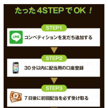
JUPITER運営事務局
Katsutoshi Kumakura
KOJI
KOUTAROU TOMITA
ゴールドラッシュEX
コンサル
合同会社V.S.L
今村雅士
五十嵐
五十嵐レオン
五十嵐瑛太
五十嵐真也
井上瑞希
井上裕貴
井口晃
今 努
今、話題!簡単・最新お仕事サービス!
今すぐ始める副業革命
今瀬 健二
久野愛実
今瀬健二
仮想通貨
仮想通貨Vtuberハク
伊東みさき
伊東弘人
伊藤 弘人
会社名 合同会社paradiz
佐竹 良平
佐藤俊幸
佐藤健
佐藤彰洋
二宮瑛士
久保夕貴
佐藤竜
中山 浩昴
三上功太
三上夏治
三宅常雄
三浦健一
上原真琴
上山 大利
下田隆
世界一カンタンなFXの稼ぎ方
中原 徹
中尾龍
中悠太
丸山 徹
中本英
中村 邦明