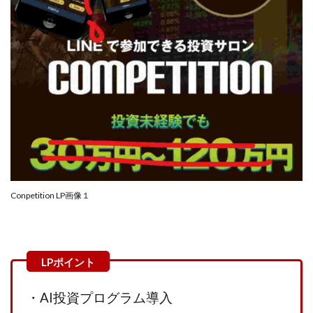
CASHｘCAPTURE運営事務局
ChatGPTセミナー
chokoっと
CIEL(シエル)
CM再生で100万円!
CONNECT(コネクト)
dagen
Dan.Inoue(ダン イノウエ)
Diary(ダイアリー)
BREAKER(ブレイカー)
DTH Co.
EA/Tool
EVER
Everyone(エブリワン)
EXIT MONEY(イグジットマネー)
expand 副業紹介事務局
FANFARE(ファンファーレ)
fargo(ファーゴ)
FCシステム
feppiness株式会社
Finance Life(ファイナンスライフ)
Conpetition LP画像１
BTC FIRE(ビットファイヤ)
BPOINT
folio Co. Ltd.
ADVANCE(アドバンス)
【公式】ストック(在宅10Minutes)
【公式】パンド・ラミ
@kiyo
・AI投資プログラム導入
000万～1億を誰でも目指せる!
000円をGET