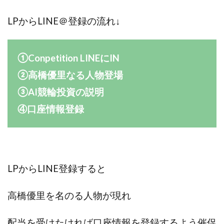
全自動AIシステム(Trading System)
LPから
LINE＠登録の流れ↓
全自動インサイダーROBOT
内藤 洋子
内藤隆児
円城寺
写真や動画にいいねするだけ!
写真を送信して報酬GET
写真を選んで安定した収益を！
①Conpetition LINEにIN
副業専門オープンチャット
冨永愛理
出口洋平
②高橋優里なる人物登場
初心者
前田 義明
前田愛
副業
③AI競輪投資の説明
副業コンシェルジュ鈴木
副業ネットワーク
④口座情報登録
副業の教室事務局
副業ポスト
副業ポスト運営事務局
七里信一
一般社団法人こころインターナショナル
ザ・プレジデント(THE PRESIDENT)
LPからLINE登録すると
タートルビジネススクール
スマホ内の画像を送信してカンタン副収入
スマホ副業
高橋優里を名のる人物が現れ
スマホ副業ナビ
スマホ副業ナビ(ふくぎょーまいすたー)
スマリッチ(smarich)
センサーズ
センター(center)
配当を受けたければ口座情報を登録するよう催促