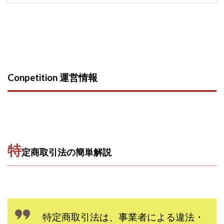
西澤英樹
西田哲朗
話題の最新副業
赤澤天道
近藤かおり
近藤智弘
遠藤 友里子
酒井
金の虎(マネーの虎)
長澤 祐介
金勝(キムマサル)
金子弘給
金子正人
金山莉緒
金本浩
鈴木 孝二
鈴木 翔
鈴木優次郎
鈴木克佳
Conpetition 運営情報
鈴木翔
鈴村有基
生成AIの学校「飛翔」
犬神空
株式会社TOKYO STYLE
株式会社ドライブ
株式会社グロース
株式会社ゲート
株式会社ゴールドレバテック
株式会社サンアイ
特
株式会社ジョイン
株式会社スパイラル
定商取引法の簡単解説
株式会社スマイル
株式会社セカンド
株式会社タイプ
株式会社チャプター2
株式会社ナチュラルナイン
株式会社カーロット
株式会社ナレッジ
株式会社ニュース
特定商取引法は、事業者による違法・
株式会社ネクスト
株式会社ネクト