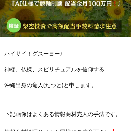
斉藤 敏雄
斎藤 敏雄
新井 孝弘
新井 悠馬
新川卓也
新選組(ガチンコ副業投資)
星野拓馬
望月詩織
暮らしのノマド
最先端スマホワーク
最新AI 5つの錬金術
最短1分で3万円が稼げる即金副業アプリ
最短即日>>高収入
最速PPCアフィリエイト
ハイサイ！グスーヨー
♪
有限会社エステージア
有限会社ユースフルインフォ
有限会社現代
有限会社自由人
望月 光
神様、仏様、スピリチュアルを信仰する
株式会社8EIGHT8
株式会社Asset Cube
戸田 亮太
株式会社PRICELESS
株式会社NATURAL NINE
沖縄出身の
竜人(たつと)と申します。
株式会社NEXT LEVEL
株式会社NKcreative
株式会社note
株式会社OMT
株式会社one
株式会社ORIT
株式会社PACHA(パチャ)
下記画像はよくある情報商材売人の手法です。
株式会社PLUM
株式会社Precious.Light
株式会社PRINCELESS
株式会社Logical Forex