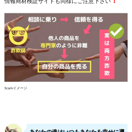
！
情報商材検証サイトも同様にご注意下さい
株式会社PROGRESS
株式会社Regene
株式会社Research
株式会社reward
株式会社ROAD
株式会社SD TRUST
株式会社SELLTEC
株式会社Seven stud
株式会社SixSence
株式会社Smart Life
株式会社soleil
株式会社monokoko
株式会社Link Partners
株式会社Axio
株式会社FlowRace
株式会社BANKER6
株式会社Be honest
株式会社Bell tree
株式会社BLOOM
株式会社BLUE
株式会社Continue Marketing LAB
株式会社e-plus
Scamイメージ
株式会社FC
株式会社FEEL
株式会社first
株式会社FrontShine
株式会社Link
株式会社GENERALHAWK
株式会社gleam
株式会社GOLAZO
株式会社greed
株式会社GW
株式会社H・S
株式会社H.S
株式会社ICC
あなたの魂はいつもあなたを幸せに導