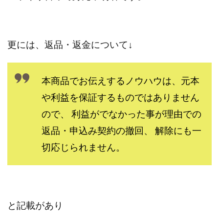
TEDASUKE
The Messiah(ザ・メシア)
THE SAVIOR(ザ・セイバー)
THE SHIP
THE TEAM(ザ チーム)
TIME BANK SYSTEM
更には、返品・返金について↓
TOP WINNER運営事務局
trialwork365(トライアルワーク365)
trillion
trillion運営事務局
Ubiquitous solution
本商品でお伝えするノウハウは、元本
SIDE JOB REACH(サイドジョブリーチ)
Shinya
や利益を保証するものではありません
United Rich F＆B Limited
pm.T株式会社
ので、 利益がでなかった事が理由での
NEW PRODUCE(ニュープロデュース)
返品・申込み契約の撤回、 解除にも一
NEW SHIFT(ニューシフト)
NFT
Ng Man Hin
切応じられません。
NOBU
NOVA
OliveX
omezu
Owners(次世代型エンジェル投資)
Parrish
PUZZLE
SHIFT(シフト)
QUICK(クイック)
Re:Born(リボーン)
REGAIN(リゲイン)
と記載があり
REVERS(リバース)
RISE UP(ライズアップ)