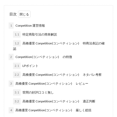
田中 拓哉
田中 旭
田中圭
田中康裕
田中武志
田中絵美
田島俊明
甲斐雅人
目次
町田 信義
白川さやか
福林みずき
益井雅
1
Conpetition 運営情報
相川奈津妃
相川浩介
相葉はるか
真中 翔
1.1
特定商取引法の簡単解説
石井泰裕
石塚 憲史
石山 昌志
石川聡彦
1.2
高橋優里 Conpetition(コンペティション) 特商法表記の確
確定申告
神威(KAMUI)
藤沢琴音
西勇輝
認
王 義虎
高橋 秀明
革命毎日3万円!
須藤一寿
2
Conpetition(コンペティション) の特徴
風間けいご
馬場和義
駒形 哲治
高坂 隆
2.1
LPポイント
高柳 卓馬
高柳大輔
高橋 伸行
高橋 守美
2.2
高橋優里 Conpetition(コンペティション) ネタバレ考察
高橋優作
長谷川博
高橋優里
高橋悟
3
高橋優里 Conpetition(コンペティション) レビュー
高橋拓真
高橋良彰
高橋菜々美
髙野丈
鬼塚尚仁
3.1
世間の好評口コミ無し
魅惑のFXスキャルシステム「即金1億円ボタン」
黒澤真
3.2
高橋優里 Conpetition(コンペティション) 適正判断
黒田勉
齊藤大地
阿部 亮平
長谷川マコト
4
高橋優里 Conpetition(コンペティション) 厳しく総括
西崎 薫
金 佳史
西村和之
西森康二