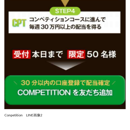
中村健吾
中村友也
中村洸一
中村陽
中田光治
中谷司
中野
中野 友貴
中野愛望
佐藤由規
佐藤隆司
一般財団法人日本投資家育成機構
合同会社Artemis
加藤陸
加藤隆伸
動画を見てGET
動画を見て報酬GET(ゲット)
北野毅
千葉雄介
即金アプリを無料ダウンロードして毎日30
友成 優吾
古賀稜
合同会社 RoyalBond
合同会社AZone
加藤浩司
合同会社blue
合同会社CMP
合同会社Fans
合同会社first
合同会社Like Factory
合同会社NT
合同会社REEF
合同会社Renaissance
合同会社Smile
合同会社ST
合同会社start moving
加藤浩次
加藤敏行
倉由美希
Conpetition LINE画像2
写真を選んで収益GET
億のゲームチェンジ
億の継承
億り人プロジェクト
儲けの達人FX