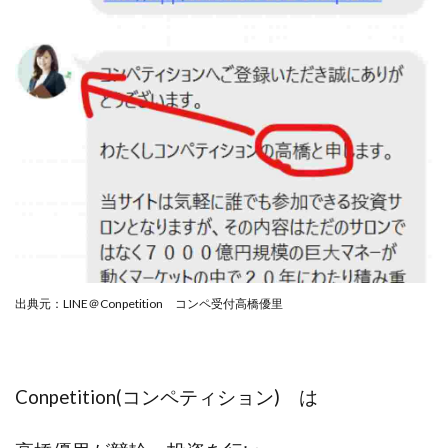
ライフデザイン出版合同会社
らくらくできるスマホ副業
リッチ ギャザリング
リッチ ルーラー
リライアンス(Reliance)
ロミオ・ロドリゲス・ジュニア
ワークスフランチャイジーオフィス
ワークホップ(Work Hop)
ワールドリユースシステム
マネーの湖
マックス岩井
なし
フェールNaviシステム
ニューイヤーパラダイス
ネオナビ
ネオナビ 我有洋哉
ネオライフPROJECT(プロジェクト)
ネットサーフィンをお金に換える
ネットスター
出典元：LINE＠Conpetition コンペ受付高橋優里
ハイブリッド・トレード・アカデミア
はじめての資産運用
ハピネスサロン
はるかコーチング
フィアナ
フォトチェッカー
Conpetition(コンペティション) は
マスターピース(MASTER PIECE)
フォトレ
フォリオJP(Folio)
ふくぎょうパラダイス