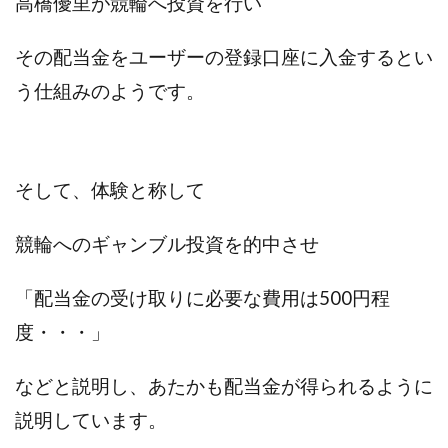
高橋優里が競輪へ投資を行い
プラチナメソッド2024
ブラックサタン(Black Satan)
その配当金を
ユーザーの登録口座に
入金するとい
フラットワーク
フリー株式会社
フルーツ(スマホをタップするだけ!?)
ホーム合同会社
う仕組みのようです。
ほったらかしFX運営事務局
マイリスト(My List)
김 가싸
そして、体験と称して
検索
競輪へのギャンブル投資を的中させ
「配当金の受け取りに必要な費用は500円程
度・・・
」
などと説明し、
あたかも配当金が得られるように
説明しています。