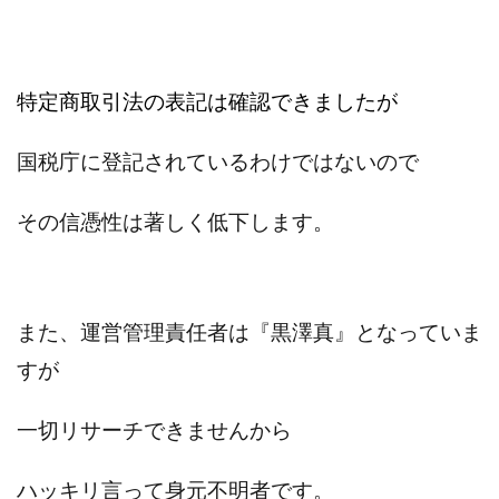
株式会社蝶名林
株式会社評判
桐生秀臣
桜木
森 達郎
楠山高広
永森 航汰
楽々収入アップ
特定商取引法の表記は確認できましたが
楽天ルーム
榎 恭宏
横村 辰徳
正規のお仕事で年収5
武井 康哲
武田勇吾
国税庁に登記されているわけではないので
武田章司
毎日安定して稼ぐ！スマホだけですべて完結
毎月簡単収入アップ
水野賢一
その信憑性は著しく低下します。
合同会社アップステージ
合同会社VSL
【公式】コロコロ・ナタデココ
TADAO YOSHIHARA
SIGN(サイン)
SIGNAL(シグナル)
SKETCH(スケッチ)
また、運営管理責任者は『黒澤真』となっていま
SLOW(スロウ)
Smash Works
SONIC(ソニック)
すが
SPARKLE!!(スパークル)
STAR .Company.
STAR.system(スターシステム)
SUPERリベンジャーズ
一切リサーチできませんから
Technical service Co.
SHYEN GRACE LAURENT INTERNET SERVICES INC
ハッキリ言って身元不明者です。