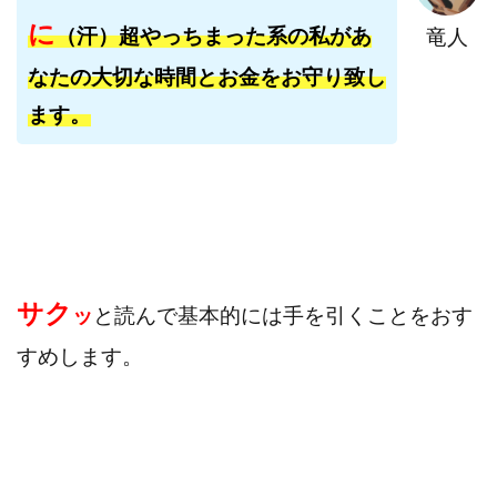
寺澤英明
将軍
小川 和人
小林 実
に
（汗）超やっちまった系の私があ
竜人
山口英樹
小林よしのり
小林尚美
小林正人
なたの大切な時間とお金をお守り致し
小林雄樹
小森みずき
小泉一浩
ます。
少額資金で激安不動産投資
尾崎圭司
山中祐希
山之内リアルエステート株式会社
山口孝志
株式会社STAGE
株式会社STS
合同会社アース
自分の選んだ写真が収益に!!
稲川博紀
空いた時間で高齢者でも稼げる
競馬でカンタン副業 運営事務局
竹井佑介
竹原芳美
サク
ッ
と読んで基本的には手を引くことをおす
竹田茉生
米澤 蓮
紀田 奈々未
紫垣英昭
すめします。
織田慶
臼井穂乃果
秒速のFX スキャルマジック
舟引佑太
荒木剛志
菅原将悟
華山奈緒子
落合琢哉
葉月らな
藏野 雄哉
藤原飛鳥
藤咲優
藤堂 成一
藤堂健一
秘密のテキスト
秋葉 卓也
藤田 陸
畑岡宏光
田中