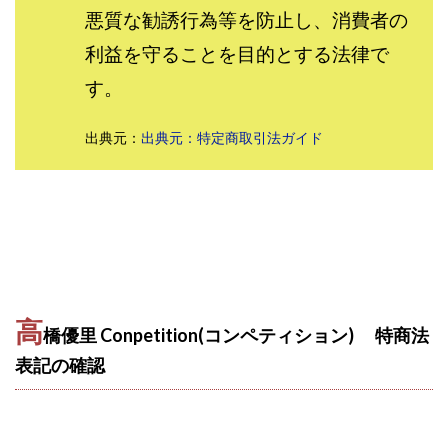
悪質な勧誘行為等を防止し、消費者の
株式会社パワープロモート
株式会社ファナウス
利益を守ることを目的とする法律で
株式会社フィールド
株式会社プラスビジョン
す。
株式会社ブリッジ
株式会社プルミエールエージェント
株式会社ライズ
株式会社キャッツ
出典元：
出典元：特定商取引法ガイド
株式会社お友達企画
株式会社ラブアンドピース
株式会社アイリス
株式会社TRIBE
株式会社Ubiquitous Solution
株式会社Uスクウェア
株式会社Works Agency
株式会社WorksAgency
株式会社X-style
株式会社YASAKA
株式会社アート
株式会社アイコン
株式会社アイラボ
高
株式会社アオヤマ
株式会社オリジナル
橋優里 Conpetition(コンペティション) 特商法
株式会社アクト
株式会社アシスト
表記の確認
株式会社アシスト・クローバー
株式会社アスク
株式会社アドバンス
株式会社イージー
株式会社インター
株式会社インラージ