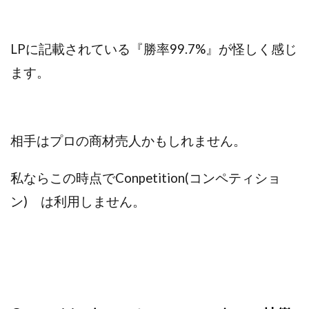
Robert.harry.Ōhno
ROKUYON(ロクヨン)
Rupex Limited
SCM運営事務局
SEVENシステム
SHARE
UBI合同協会サポート
V-System
LPに記載されている『勝率99.7%』が怪しく感じ
NEW LIFE!(ニューライフ)
ギガマート株式会社
ます。
オプトインアフィリエイト
オプトインアフェリエイト
おまかせAI運用
おむられいか
ガーディアン・トリニティ
カール鈴木
かずくん
相手はプロの商材売人かもしれません。
カマAGEインベストメンバーズ
かんたんスマホ副業
かんたん副業
キャッチtheディルハム
イルカ先生
私ならこの時点でConpetition(コンペティショ
キャリア(CARRIER)
キャリプロ(キャリアプログラム)
ン) は利用しません。
キャリプロ運営事務局
きよとらいふ
グッドナビJOB
クニトミ
グランドマスターピースFX
グローバルプロジェクト
クロスリテイリング
クロスリテイリング株式会社
コーチング
エンジェル
イマドキの副業