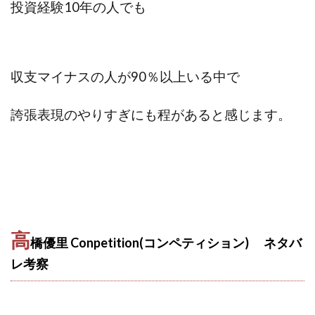
投資経験10年の人でも
Lisa
Makoto Honda
LEMON(レモン)
manerak
Mari(武島麻里)
MARKET(マーケット)
MASA
Master Piece運営事務局
Masters Bank(マスターズバンク)
MAXIM(マクシム)
収支マイナスの人が90％以上いる中で
METHOD30運営事務局
誇張表現のやりすぎにも程があると感じます。
MGB COMPANY(エムジーピーカンパニー)
MIBC
MIDAS(ミダス)
Life Lead運営事務局
Layla
FREELANCE運営事務局
GRAND SLAM(グランドスラム)
FRONTIER(フロンティア)
FX
FX GO tap
FX King's TRUST
FX/BO
FXミリオネアタワー
FX鬼の手
GAFAシステム
GATE(ゲート)
高
GB株式会社
GOAL-B
GREAT JOY(グレートジョイ)
橋優里 Conpetition(コンペティション) ネタバ
Kyouji Sayama
happy-style
Hisanori Teduka
レ考察
HPR株式会社
HYBRID(ハイブリッド)
IHR
ITS合同会社
JOURNEY（ジャーニー）