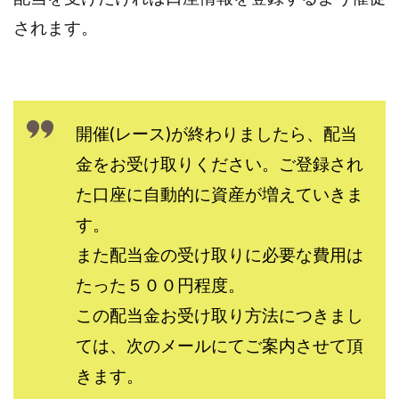
センタービレッジ合同会社
ソウルメイト(SOUL MATE)
されます。
ソフト株式会社
タスク詐欺
スマホふくぎょうのおしごと！
チャプロ
ちょこスマ
ちょこっと
ちょこプラ(choco+)
ちょな(蝶名林達也)
どこでもビジネス
トライアル
開催(レース)が終わりましたら、配当
トラスト株式会社
ドリームクラフターズ
金をお受け取りください。ご登録され
ドリームテック合同会社
ドリームワーク
た口座に自動的に資産が増えていきま
スマホを使って稼ぐ方法
スマホひとつでらくらく副業
す。
トレンド
スマートジョブnet
また配当金の受け取りに必要な費用は
サクッとお仕事サービス
サクッと毎日5万円
たった５００円程度。
サポーターズファミリー(supporter's family)
サルでも出来る!最新のお金の稼ぎ方
この配当金お受け取り方法につきまし
ジーニアスブラックボックス
ては、次のメールにてご案内させて頂
スーパースマイル(SUPER SMILE)
きます。
スキマ時間で稼ぐ Job Lob
スキマ時間の有効活用