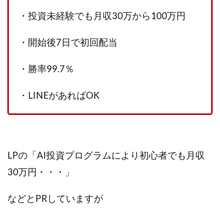
100億円ドリームウィーク2025
・投資未経験でも月収30万から100万円
10万円GET!!～動画を見て～
2024年最新LINE副業「LIFE」
・開始後7日で初回配当
3問副業 アンケートモニター
Advance Edge
AI YouTuberビジネス講座
Blue Triangle Limited
・勝率99.7％
AI（人工知能）
AI∞所得
AIアプリで稼ぐ/このアプリがすごい
AIサービス(XTOOL)
・LINEがあればOK
AI時代の情報発信講座
AI運用サポート
AmazingTick
Amazon
Back Up!!!!運営事務局
Baron
BETTER CHOICE LIMITED
FIRE
FREEDOM(フリーダム)
MONEY LIFE運営事務局
LPの「AI投資プログラムにより初心者でも月収
Ltd.
LIFE Style(ライフスタイル)
LifeCreate合同会社
30万円・・・」
LINE
LINE JOBNAVI(ジョブナビ)
LINEアンケートに答えて!?
LINEでスタンプ送るだけ
などとPRしていますが
LINEで簡単アンケート
LiNK
LINK(リンク)