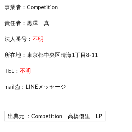
事業者：Competition
株式会社エキスパート
株式会社オーシャン・ファーム
株式会社オタケン
株式会社ラット
責任者：黒澤 真
株式会社リテラシー
特別副業助成金 夢実現キャンペーン
清原達郎
沖中純一
河村一志
河野真美
法人番号：
不明
波乗りジョニー
波乗り波動論
浅野夕美
浜田雄介
海外運営
深原祥太
所在地：東京都中央区晴海1丁目8-11
清原資産管理グループ
清水 貴裕
江面邦彦
TEL：
不明
清水圭一郎
渡辺佳織
湯浅 和弘
滝沢 風香
滝沢賢治
濵田雄介
mail📩：LINEメッセージ
無料!カンタン!はやっ!誰でも週給35万円GET!!
熊倉 駿介
片山恵美子
物販/せどり/転売
物販ONE(miraise)
池本 慎一
江上 一機
株式会社リンクス
椿梨沙
株式会社ワーク
出典元 ：Competition 高橋優里 LP
株式会社ワイズ
株式会社ワンダーリアリティ
株式会社仕
株式会社和
株式会社心渡