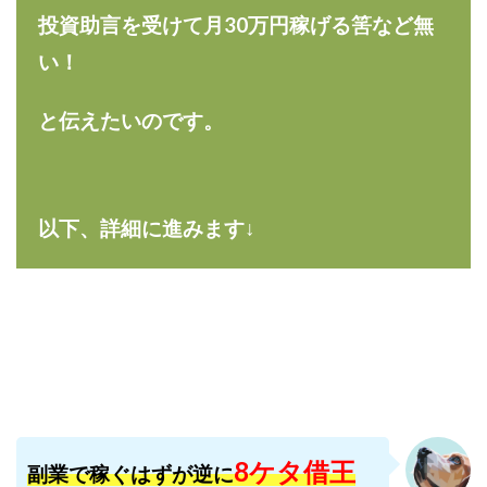
合同会社リバーシブル
坂元雄徳
投資助言を受けて月30万円稼げる筈など無
合同会社リュウシン
合同会社リンク
い！
合同会社リングペイ
吉岡勝利
吉本昌代
吉江 佑弥
和佐大輔
唐莉萍
國富竜也
と伝えたいのです。
在宅のんびリッチ
坂井彰吾
安藤 翔大
安達健太郎
我有洋哉
川崎 渉
山形直樹
山本拓弥(チョゴリ)
山本耕而
岡崎 健二
以下、詳細に進みます↓
岡村貴弘
岡田芳弘
島田隆則
嵯峨翔太郎
川原 充将
川口 真子
川端 健太
山崎友也
川端理恵
工藤 総一郎
工藤総一郎
市川 翔平
市川彩子
布施春輝
平野千春
後藤健二
必勝プロジェクト無双
志賀恭介
成田賢治
山崎隆
山岸祐介
宮光勇次
小川ゆうり
宮地乙十葉
宮本将
宮林 慶次
宮田裕司
8ケタ借王
副業で稼ぐはずが逆に
富岡 伸成
富樫美月
富永健
富田湧貴