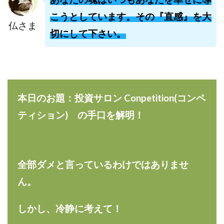
株式会社jカンパニー
株式会社K&H
株式会社LAMP
こうとしています。その『直感』を大
手塚 久典
戸井田拓也
株式会社Stella
仏さま
切にして下さい。
大川康治
坪井 健
堤 舞尋
塚原健太
塩田沙代
夏目歩美
多田明弘
大原 哲男
大原哲男
大島眞理子
大島領介
大川智宏
坂本よしたか
大森淳弘
大田賢二
大西良幸
本日のお題：投資サロン Conpetition(コンペ
天内 碧海
天才トレーダーヤス
天本隼人
天照(アマテラス)プロジェクト
天野 照章
奥野雄二
ティション) の手口を解明！
宇佐美恵那
安藤 仁
坂本桃太郎
坂口健
安達健太朗
合同会社ミドル
合同会社アドバンス
合同会社ウェルファースト
合同会社クラウドジャパン
全部ダメと言っているわけではありませ
合同会社サウザントレフト
ん。
合同会社サバイバルグランピング
合同会社シームレス
合同会社センス
合同会社チルダワーク
しかし、冷静に考えて！
合同会社ナチュ
合同会社ネクストイノベーション