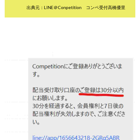
スクエア株式会社
スター・プラチナ
スマート副業
出典元：LINE＠Conpetition コンペ受付高橋優里
スマホのビジネス
スマート資産形成(LDF)
スマキャン(SMACAN)
スマナビ.com
スマホ1台でどこでも副収入
スマホアベンジャー
スマホタップだけで
スマホでらくらく副収入アプリ
スマホで副収入の決定版
スマホで始める在宅生活
スマホで稼げる?【裏ワザ副業】
スマホのおしごと
トレーダーKaibe
ナイトグループ 岡崎
わずか1日で5万円以上稼ぐ利用者が続出
ゆきや
マネパン KOJI
マネロブ
みきお校長
ミユ
ミラクル(MIRACLE)
ミリオネア5
ミリオネアチャレンジ
ミリオンラボ(million labo)
ミリチャレ
みんなのハッピーワーク
ゆるリッチ
マネーキューピット
ライフアップ(LIFE UP)
ライブアドバイザーカレッジ