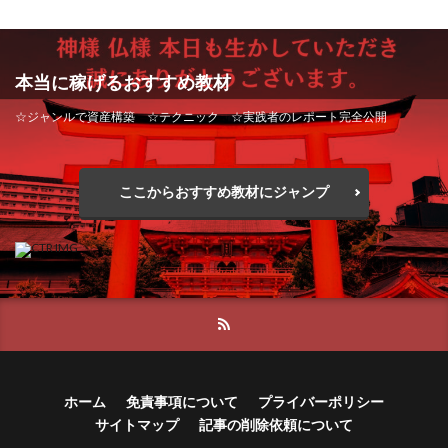
HPR株式会社
HYBRID(ハイブリッド)
IHR
寺澤英明
将軍
小川 和人
小林 実
ITS合同会社
JOURNEY（ジャーニー）
山口英樹
小林よしのり
小林尚美
小林正人
JUPITER運営事務局
Katsutoshi Kumakura
KOJI
本当に稼げるおすすめ教材
小林雄樹
小森みずき
小泉一浩
KOUTAROU TOMITA
ゴールドラッシュEX
少額資金で激安不動産投資
尾崎圭司
山中祐希
☆ジャンルで資産構築 ☆テクニック ☆実践者のレポート完全公開
コンサル
合同会社V.S.L
今村雅士
五十嵐
山之内リアルエステート株式会社
山口孝志
五十嵐レオン
五十嵐瑛太
五十嵐真也
株式会社STAGE
株式会社STS
合同会社アース
ここからおすすめ教材にジャンプ
井上瑞希
井上裕貴
井口晃
今 努
自分の選んだ写真が収益に!!
稲川博紀
今、話題!簡単・最新お仕事サービス!
空いた時間で高齢者でも稼げる
今すぐ始める副業革命
今瀬 健二
久野愛実
競馬でカンタン副業 運営事務局
竹井佑介
竹原芳美
今瀬健二
仮想通貨
仮想通貨Vtuberハク
竹田茉生
米澤 蓮
紀田 奈々未
紫垣英昭
伊東みさき
伊東弘人
伊藤 弘人
織田慶
臼井穂乃果
秒速のFX スキャルマジック
会社名 合同会社paradiz
佐竹 良平
佐藤俊幸
舟引佑太
荒木剛志
菅原将悟
華山奈緒子
佐藤健
佐藤彰洋
二宮瑛士
久保夕貴
落合琢哉
葉月らな
藏野 雄哉
藤原飛鳥
ホーム
免責事項について
プライバーポリシー
佐藤竜
中山 浩昴
三上功太
三上夏治
藤咲優
藤堂 成一
藤堂健一
秘密のテキスト
サイトマップ
記事の削除依頼について
三宅常雄
三浦健一
上原真琴
上山 大利
秋葉 卓也
藤田 陸
畑岡宏光
田中