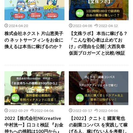
【公式】パンド・ラミ
@kiyo
株式会社jカンパニー
株式会社K&H
株式会社LAMP
000万～1億を誰でも目指せる!
000円をGET
手塚 久典
戸井田拓也
株式会社Stella
100億円ドリームウィーク2025
大川康治
坪井 健
堤 舞尋
塚原健太
2024-04-20
2022-04-08
2022-04-12
10万円GET!!～動画を見て～
塩田沙代
夏目歩美
多田明弘
大原 哲男
株式会社ネクスト 片山恵美子
【文殊ラボ】 本当に稼げる？
2024年最新LINE副業「LIFE」
の ネットサーフィンをお金に
「こんな初心者は止めてお
大原哲男
大島眞理子
大島領介
大川智宏
換えるは本当に稼げるのか？
け」の理由を公開│大西良幸
3問副業 アンケートモニター
Advance Edge
坂本よしたか
大森淳弘
大田賢二
大西良幸
仮面ブロガーズ と比較/検証
AI YouTuberビジネス講座
Blue Triangle Limited
天内 碧海
天才トレーダーヤス
天本隼人
AI（人工知能）
AI∞所得
天照(アマテラス)プロジェクト
天野 照章
奥野雄二
AIアプリで稼ぐ/このアプリがすごい
AIサービス(XTOOL)
宇佐美恵那
安藤 仁
坂本桃太郎
坂口健
AI時代の情報発信講座
AI運用サポート
安達健太朗
合同会社ミドル
合同会社アドバンス
AmazingTick
Amazon
Back Up!!!!運営事務局
合同会社ウェルファースト
合同会社クラウドジャパン
Baron
BETTER CHOICE LIMITED
FIRE
合同会社サウザントレフト
FREEDOM(フリーダム)
MONEY LIFE運営事務局
2022-03-29
2022-04-06
2022-03-17
2022-04-06
合同会社サバイバルグランピング
合同会社シームレス
2022【株式会社NKcreative
【2022】クニトミ 國富竜也
Ltd.
LIFE Style(ライフスタイル)
LifeCreate合同会社
合同会社センス
合同会社チルダワーク
中村洸一】口コミ検証 『お金
の副業コンパス を実践して稼
LINE
LINE JOBNAVI(ジョブナビ)
合同会社ナチュ
合同会社ネクストイノベーション
持ちへの挑戦は100円から』
げる人、稼げない人を考察し