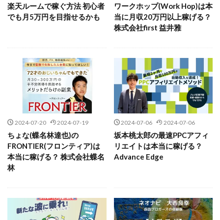
コア(CORE)
Delta運営サポート事務局
楽天ルームで稼ぐ方法 初心者
ワークホップ(Work Hop)は本
株式会社PROGRESS
株式会社Regene
でも月5万円を目指せるかも
当に月収20万円以上稼げる？
BUTTER CASH(バターキャッシュ)
BUZプロジェクト
株式会社Research
株式会社reward
株式会社ROAD
株式会社first 益井雅
CASHｘCAPTURE運営事務局
ChatGPTセミナー
株式会社SD TRUST
株式会社SELLTEC
chokoっと
CIEL(シエル)
CM再生で100万円!
株式会社Seven stud
株式会社SixSence
CONNECT(コネクト)
dagen
株式会社Smart Life
株式会社soleil
Dan.Inoue(ダン イノウエ)
Diary(ダイアリー)
株式会社monokoko
株式会社Link Partners
BREAKER(ブレイカー)
DTH Co.
EA/Tool
株式会社Axio
株式会社FlowRace
EVER
Everyone(エブリワン)
株式会社BANKER6
株式会社Be honest
EXIT MONEY(イグジットマネー)
expand 副業紹介事務局
2024-07-20
2024-07-19
2024-07-06
2024-07-06
株式会社Bell tree
株式会社BLOOM
株式会社BLUE
ちょな(蝶名林達也)の
坂本桃太郎の最速PPCアフィ
FANFARE(ファンファーレ)
fargo(ファーゴ)
株式会社Continue Marketing LAB
株式会社e-plus
FRONTIER(フロンティア)は
リエイトは本当に稼げる？
FCシステム
feppiness株式会社
株式会社FC
株式会社FEEL
株式会社first
本当に稼げる？ 株式会社蝶名
Advance Edge
Finance Life(ファイナンスライフ)
林
株式会社FrontShine
株式会社Link
BTC FIRE(ビットファイヤ)
BPOINT
folio Co. Ltd.
株式会社GENERALHAWK
株式会社gleam
ADVANCE(アドバンス)
株式会社GOLAZO
株式会社greed
株式会社GW
【公式】ストック(在宅10Minutes)
株式会社H・S
株式会社H.S
株式会社ICC