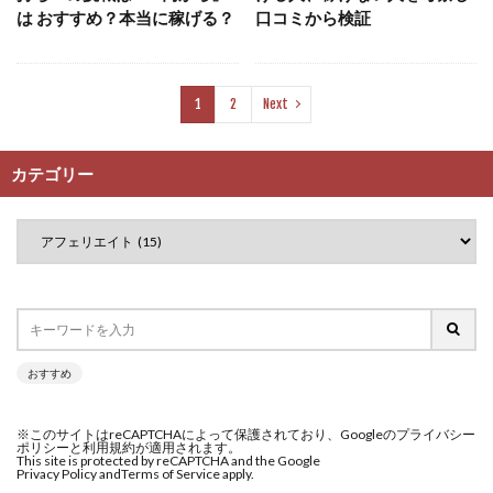
LINEアンケートに答えて!?
LINEでスタンプ送るだけ
は おすすめ？本当に稼げる？
口コミから検証
合同会社リバーシブル
坂元雄徳
LINEで簡単アンケート
LiNK
LINK(リンク)
合同会社リュウシン
合同会社リンク
Lisa
Makoto Honda
LEMON(レモン)
合同会社リングペイ
吉岡勝利
吉本昌代
1
2
Next
manerak
Mari(武島麻里)
MARKET(マーケット)
吉江 佑弥
和佐大輔
唐莉萍
國富竜也
MASA
Master Piece運営事務局
在宅のんびリッチ
坂井彰吾
安藤 翔大
カテゴリー
Masters Bank(マスターズバンク)
MAXIM(マクシム)
安達健太郎
我有洋哉
川崎 渉
山形直樹
METHOD30運営事務局
山本拓弥(チョゴリ)
山本耕而
岡崎 健二
MGB COMPANY(エムジーピーカンパニー)
MIBC
岡村貴弘
岡田芳弘
島田隆則
嵯峨翔太郎
MIDAS(ミダス)
Life Lead運営事務局
Layla
川原 充将
川口 真子
川端 健太
山崎友也
FREELANCE運営事務局
GRAND SLAM(グランドスラム)
川端理恵
工藤 総一郎
工藤総一郎
市川 翔平
FRONTIER(フロンティア)
FX
FX GO tap
市川彩子
布施春輝
平野千春
後藤健二
おすすめ
FX King's TRUST
FX/BO
FXミリオネアタワー
必勝プロジェクト無双
志賀恭介
成田賢治
FX鬼の手
GAFAシステム
GATE(ゲート)
山崎隆
山岸祐介
宮光勇次
小川ゆうり
※このサイトはreCAPTCHAによって保護されており、Googleのプライバシー
GB株式会社
GOAL-B
GREAT JOY(グレートジョイ)
ポリシーと利用規約が適用されます。
宮地乙十葉
宮本将
宮林 慶次
宮田裕司
This site is protected by reCAPTCHA and the Google
Privacy Policy and
Terms of Service apply.
Kyouji Sayama
happy-style
Hisanori Teduka
富岡 伸成
富樫美月
富永健
富田湧貴