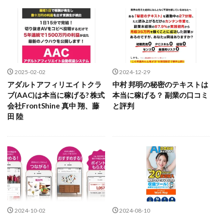
クロスリテイリング
クロスリテイリング株式会社
斉藤 敏雄
斎藤 敏雄
新井 孝弘
新井 悠馬
コーチング
エンジェル
イマドキの副業
新川卓也
新選組(ガチンコ副業投資)
星野拓馬
VICTOR(ビクター)
アークAI
VIP LIVE STERAM
望月詩織
暮らしのノマド
最先端スマホワーク
WILLIAM CULANDOG JOROLAN
最新AI 5つの錬金術
Winners Life(ウィナーズライフ)
最短1分で3万円が稼げる即金副業アプリ
2025-02-02
2024-12-29
WINNING ACADEMY(ウイニングアカデミー)
最短即日>>高収入
最速PPCアフィリエイト
アダルトアフィリエイトクラ
中村 邦明の秘密のテキストは
Workings(ワーキング)
World Trader Co Ltd
有限会社エステージア
有限会社ユースフルインフォ
ブ(AAC)は本当に稼げる? 株式
本当に稼げる？ 副業の口コミ
Write UP
Yamashita Takuma
YSK
会社FrontShine 真中 翔、藤
と評判
有限会社現代
有限会社自由人
望月 光
田 陸
ZEXS運営事務局
アイランドセブン(I-LAND 7)
株式会社8EIGHT8
株式会社Asset Cube
戸田 亮太
いいね!するだけ
アクシス合同会社
株式会社PRICELESS
株式会社NATURAL NINE
アダルトアフィリエイトクラブ(AAC)
アップライフ
株式会社NEXT LEVEL
株式会社NKcreative
アドネス株式会社
アフェリエイトは稼げない
株式会社note
株式会社OMT
株式会社one
アブダビ先生
アプリ
アプリで確認するだけ
株式会社ORIT
株式会社PACHA(パチャ)
アプリ生活
アモン
アラン・ソリマチ
株式会社PLUM
株式会社Precious.Light
New Pioneer
MONEY QUEEN(マネークイーン)
株式会社PRINCELESS
株式会社Logical Forex
2024-10-02
2024-08-10