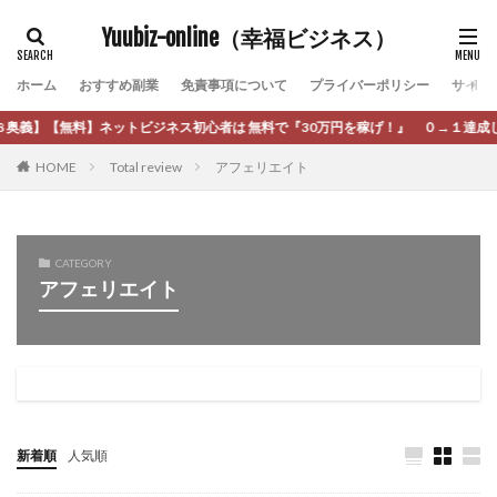
Re:Born(リボーン)
REGAIN(リゲイン)
カテゴリー
Yuubiz-online（幸福ビジネス）
REVERS(リバース)
RISE UP(ライズアップ)
Robert.harry.Ōhno
ROKUYON(ロクヨン)
ホーム
おすすめ副業
免責事項について
プライバーポリシー
サイト
Rupex Limited
SCM運営事務局
SEVENシステム
タグ
】【無料】ネットビジネス初心者は 無料で『30万円を稼げ！』 ０→１達成しろ！ 
SHARE
UBI合同協会サポート
V-System
[公式]マネツク
松永千代
本田
杉本 裕介
HOME
Total review
アフェリエイト
NEW LIFE!(ニューライフ)
ギガマート株式会社
村上翔吾
村岡 大樹
村麻巴香
松尾健一郎
オプトインアフィリエイト
オプトインアフェリエイト
松尾豊
松岡峻亮
松崎リオナ
松木慎也
おまかせAI運用
おむられいか
松澤英二
本当にあったうまい話
松野有希
CATEGORY
ガーディアン・トリニティ
カール鈴木
かずくん
柏木直人
栗原久美子
栗田真一
株式会社 door
アフェリエイト
カマAGEインベストメンバーズ
かんたんスマホ副業
株式会社 e-FLAGS
株式会社 FREDERIQS
かんたん副業
キャッチtheディルハム
イルカ先生
株式会社 安藤企画
株式会社 業
株式会社１(イチ)
キャリア(CARRIER)
キャリプロ(キャリアプログラム)
株式会社8Bee
本橋へいすけ
木村大輔
キャリプロ運営事務局
きよとらいふ
株式会社Appacle
グッドナビJOB
クニトミ
日給5万円可能なながら感覚の副収入アプリ
投資
新着順
人気順
グランドマスターピースFX
グローバルプロジェクト
投資家 亜依
攝津智洋
放置ISマネー(放置 is money)