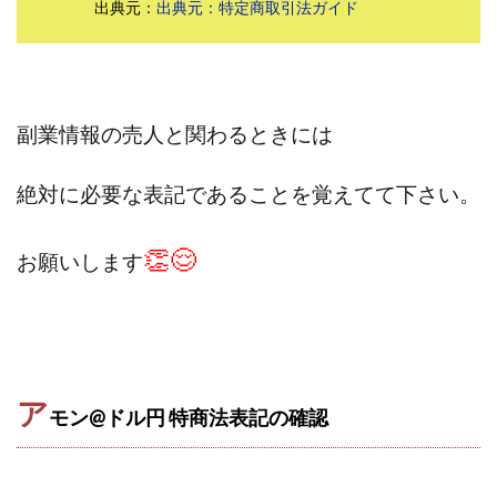
出典元：
出典元：特定商取引法ガイド
株式会社パワープロモート
株式会社ファナウス
株式会社フィールド
株式会社プラスビジョン
株式会社ブリッジ
株式会社プルミエールエージェント
株式会社ライズ
株式会社キャッツ
副業情報の売人と関わるときには
株式会社お友達企画
株式会社ラブアンドピース
絶対に必要な表記であることを覚えてて下さい。
株式会社アイリス
株式会社TRIBE
株式会社Ubiquitous Solution
株式会社Uスクウェア
👏😌
お願いします
株式会社Works Agency
株式会社WorksAgency
株式会社X-style
株式会社YASAKA
株式会社アート
株式会社アイコン
株式会社アイラボ
株式会社アオヤマ
株式会社オリジナル
株式会社アクト
株式会社アシスト
ア
モン@ドル円 特商法表記の確認
株式会社アシスト・クローバー
株式会社アスク
株式会社アドバンス
株式会社イージー
株式会社インター
株式会社インラージ