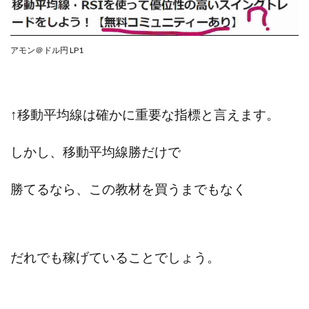
100億円ドリームウィーク2025
10万円GET!!～動画を見て～
2024年最新LINE副業「LIFE」
アモン＠ドル円 LP1
3問副業 アンケートモニター
Advance Edge
AI YouTuberビジネス講座
Blue Triangle Limited
AI（人工知能）
AI∞所得
↑移動平均線は確かに重要な指標と言えます。
AIアプリで稼ぐ/このアプリがすごい
AIサービス(XTOOL)
しかし、移動平均線勝だけで
AI時代の情報発信講座
AI運用サポート
AmazingTick
Amazon
Back Up!!!!運営事務局
勝てるなら、この教材を買うまでもなく
Baron
BETTER CHOICE LIMITED
FIRE
FREEDOM(フリーダム)
MONEY LIFE運営事務局
Ltd.
LIFE Style(ライフスタイル)
LifeCreate合同会社
LINE
LINE JOBNAVI(ジョブナビ)
だれでも稼げていることでしょう。
LINEアンケートに答えて!?
LINEでスタンプ送るだけ
LINEで簡単アンケート
LiNK
LINK(リンク)