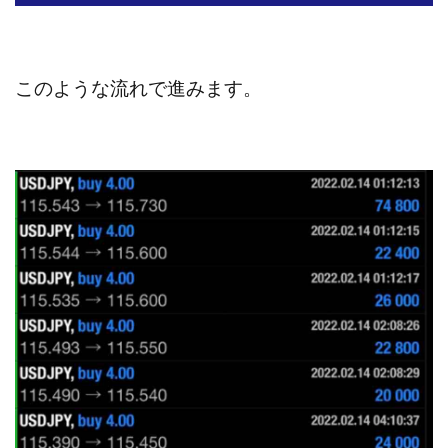
全自動AIシステム(Trading System)
全自動インサイダーROBOT
内藤 洋子
内藤隆児
円城寺
写真や動画にいいねするだけ!
このような流れで進みます。
写真を送信して報酬GET
写真を選んで安定した収益を！
副業専門オープンチャット
冨永愛理
出口洋平
初心者
前田 義明
前田愛
副業
副業コンシェルジュ鈴木
副業ネットワーク
副業の教室事務局
副業ポスト
副業ポスト運営事務局
七里信一
一般社団法人こころインターナショナル
ザ・プレジデント(THE PRESIDENT)
タートルビジネススクール
スマホ内の画像を送信してカンタン副収入
スマホ副業
スマホ副業ナビ
スマホ副業ナビ(ふくぎょーまいすたー)
スマリッチ(smarich)
センサーズ
センター(center)