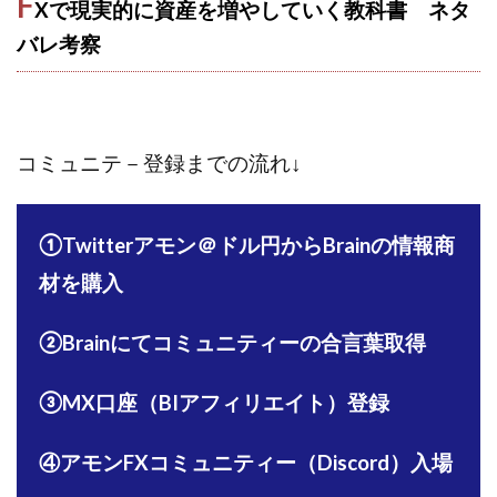
F
Xで現実的に資産を増やしていく教科書 ネタ
中村健吾
中村友也
中村洸一
中村陽
バレ
考察
中田光治
中谷司
中野
中野 友貴
中野愛望
佐藤由規
佐藤隆司
一般財団法人日本投資家育成機構
合同会社Artemis
加藤陸
加藤隆伸
動画を見てGET
コミュニテ－登録までの流れ↓
動画を見て報酬GET(ゲット)
北野毅
千葉雄介
即金アプリを無料ダウンロードして毎日30
友成 優吾
①Twitterアモン＠ドル円からBrainの情報商
古賀稜
合同会社 RoyalBond
合同会社AZone
材を購入
加藤浩司
合同会社blue
合同会社CMP
合同会社Fans
合同会社first
合同会社Like Factory
②Brainにてコミュニティーの合言葉取得
合同会社NT
合同会社REEF
合同会社Renaissance
合同会社Smile
合同会社ST
合同会社start moving
③MX口座（BIアフィリエイト）登録
加藤浩次
加藤敏行
倉由美希
写真を選んで収益GET
億のゲームチェンジ
④アモンFXコミュニティー（Discord）入場
億の継承
億り人プロジェクト
儲けの達人FX