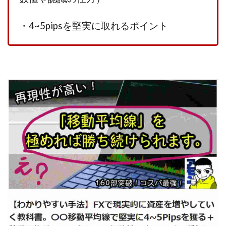
CASHｘCAPTURE運営事務局
ChatGPTセミナー
chokoっと
CIEL(シエル)
CM再生で100万円!
・
4~5pipsを堅実に取れるポイント
CONNECT(コネクト)
dagen
Dan.Inoue(ダン イノウエ)
Diary(ダイアリー)
BREAKER(ブレイカー)
DTH Co.
EA/Tool
EVER
Everyone(エブリワン)
EXIT MONEY(イグジットマネー)
expand 副業紹介事務局
FANFARE(ファンファーレ)
fargo(ファーゴ)
FCシステム
feppiness株式会社
Finance Life(ファイナンスライフ)
BTC FIRE(ビットファイヤ)
BPOINT
folio Co. Ltd.
ADVANCE(アドバンス)
【公式】ストック(在宅10Minutes)
【公式】パンド・ラミ
@kiyo
000万～1億を誰でも目指せる!
000円をGET