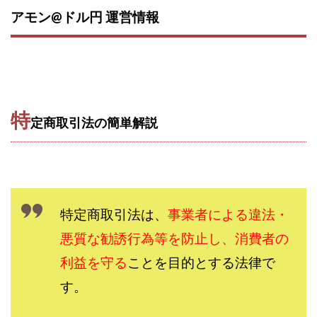
アモン@ドル円 運営情報
西澤英樹
西田哲朗
話題の最新副業
赤澤天道
近藤かおり
近藤智弘
遠藤 友里子
酒井
金の虎(マネーの虎)
長澤 祐介
金勝(キムマサル)
金子弘給
金子正人
金山莉緒
金本浩
鈴木 孝二
鈴木 翔
鈴木優次郎
鈴木克佳
特
定商取引法の簡単解説
鈴木翔
鈴村有基
生成AIの学校「飛翔」
犬神空
株式会社TOKYO STYLE
株式会社ドライブ
株式会社グロース
株式会社ゲート
株式会社ゴールドレバテック
株式会社サンアイ
株式会社ジョイン
株式会社スパイラル
特定商取引法は、
事業者による違法・
株式会社スマイル
株式会社セカンド
悪質な勧誘行為等を防止し、消費者の
株式会社タイプ
株式会社チャプター2
利益を守る
ことを目的とする法律で
株式会社ナチュラルナイン
株式会社カーロット
す。
株式会社ナレッジ
株式会社ニュース
株式会社ネクスト
株式会社ネクト