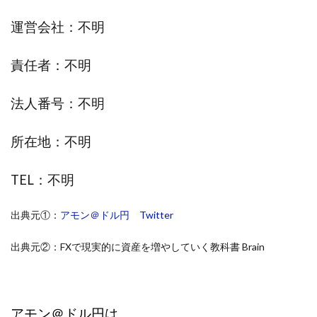
株式会社エキスパート
株式会社オーシャン・ファーム
運営会社：不明
株式会社オタケン
株式会社ラット
株式会社リテラシー
特別副業助成金 夢実現キャンペーン
責任者：不明
清原達郎
沖中純一
河村一志
河野真美
法人番号：不明
波乗りジョニー
波乗り波動論
浅野夕美
浜田雄介
海外運営
深原祥太
所在地：不明
清原資産管理グループ
清水 貴裕
江面邦彦
清水圭一郎
渡辺佳織
湯浅 和弘
滝沢 風香
TEL：不明
滝沢賢治
濵田雄介
無料!カンタン!はやっ!誰でも週給35万円GET!!
出典元①：
アモン＠ドル円 Twitter
熊倉 駿介
片山恵美子
物販/せどり/転売
出典元②：FXで現実的に資産を増やしていく教科書 Brain
物販ONE(miraise)
池本 慎一
江上 一機
株式会社リンクス
椿梨沙
株式会社ワーク
株式会社ワイズ
株式会社ワンダーリアリティ
アモン＠ドル円は
株式会社仕
株式会社和
株式会社心渡