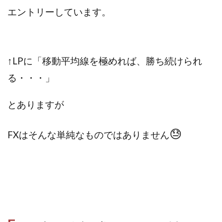
JUPITER運営事務局
Katsutoshi Kumakura
KOJI
エントリーしています。
KOUTAROU TOMITA
ゴールドラッシュEX
コンサル
合同会社V.S.L
今村雅士
五十嵐
五十嵐レオン
五十嵐瑛太
五十嵐真也
↑LPに「移動平均線を極めれば、勝ち続けられ
井上瑞希
井上裕貴
井口晃
今 努
る・・・」
今、話題!簡単・最新お仕事サービス!
今すぐ始める副業革命
今瀬 健二
久野愛実
とありますが
今瀬健二
仮想通貨
仮想通貨Vtuberハク
伊東みさき
伊東弘人
伊藤 弘人
😓
FXはそんな単純なものではありません
会社名 合同会社paradiz
佐竹 良平
佐藤俊幸
佐藤健
佐藤彰洋
二宮瑛士
久保夕貴
佐藤竜
中山 浩昴
三上功太
三上夏治
三宅常雄
三浦健一
上原真琴
上山 大利
下田隆
世界一カンタンなFXの稼ぎ方
中原 徹
中尾龍
中悠太
丸山 徹
中本英
中村 邦明