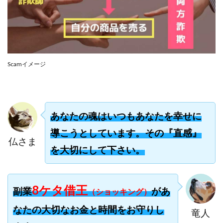
合同会社リバーシブル
坂元雄徳
合同会社リュウシン
合同会社リンク
合同会社リングペイ
吉岡勝利
吉本昌代
吉江 佑弥
和佐大輔
唐莉萍
國富竜也
Scamイメージ
在宅のんびリッチ
坂井彰吾
安藤 翔大
安達健太郎
我有洋哉
川崎 渉
山形直樹
山本拓弥(チョゴリ)
山本耕而
岡崎 健二
岡村貴弘
岡田芳弘
島田隆則
嵯峨翔太郎
あなたの魂はいつもあなたを幸せに
川原 充将
川口 真子
川端 健太
山崎友也
導こうとしています。その『直感』
仏さま
川端理恵
工藤 総一郎
工藤総一郎
市川 翔平
を大切にして下さい。
市川彩子
布施春輝
平野千春
後藤健二
必勝プロジェクト無双
志賀恭介
成田賢治
8ケタ借王
山崎隆
山岸祐介
宮光勇次
小川ゆうり
副業
があ
（ショッキング）
宮地乙十葉
宮本将
宮林 慶次
宮田裕司
なたの大切なお金と時間をお守りし
竜人
富岡 伸成
富樫美月
富永健
富田湧貴