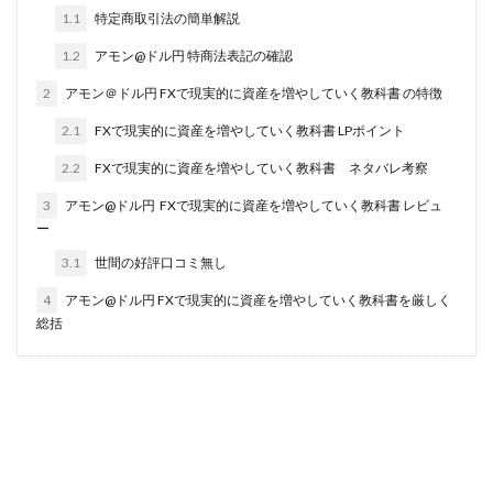
1.1
特定商取引法の簡単解説
田中 拓哉
田中 旭
田中圭
田中康裕
1.2
アモン@ドル円 特商法表記の確認
田中武志
田中絵美
田島俊明
甲斐雅人
町田 信義
白川さやか
福林みずき
益井雅
2
アモン＠ドル円 FXで現実的に資産を増やしていく教科書 の特徴
相川奈津妃
相川浩介
相葉はるか
真中 翔
2.1
FXで現実的に資産を増やしていく教科書 LPポイント
石井泰裕
石塚 憲史
石山 昌志
石川聡彦
2.2
FXで現実的に資産を増やしていく教科書 ネタバレ考察
確定申告
神威(KAMUI)
藤沢琴音
西勇輝
3
アモン@ドル円 FXで現実的に資産を増やしていく教科書 レビュ
王 義虎
高橋 秀明
革命毎日3万円!
須藤一寿
ー
風間けいご
馬場和義
駒形 哲治
高坂 隆
3.1
世間の好評口コミ無し
高柳 卓馬
高柳大輔
高橋 伸行
高橋 守美
4
アモン@ドル円 FXで現実的に資産を増やしていく教科書を厳しく
高橋優作
長谷川博
高橋優里
高橋悟
総括
高橋拓真
高橋良彰
高橋菜々美
髙野丈
鬼塚尚仁
魅惑のFXスキャルシステム「即金1億円ボタン」
黒澤真
黒田勉
齊藤大地
阿部 亮平
長谷川マコト
西崎 薫
金 佳史
西村和之
西森康二