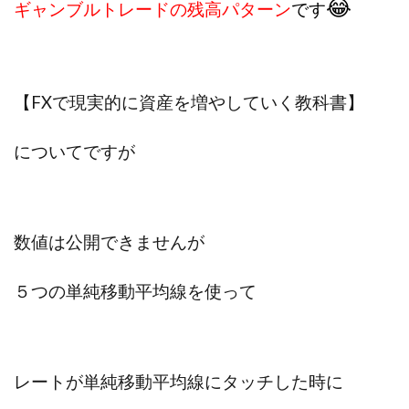
😂
ギャンブルトレードの残高パターン
です
プラチナメソッド2024
ブラックサタン(Black Satan)
フラットワーク
フリー株式会社
フルーツ(スマホをタップするだけ!?)
ホーム合同会社
【FXで現実的に資産を増やしていく教科書】
ほったらかしFX運営事務局
マイリスト(My List)
김 가싸
についてですが
検索
数値は公開できませんが
５つの単純移動平均線を使って
レートが単純移動平均線にタッチした時に