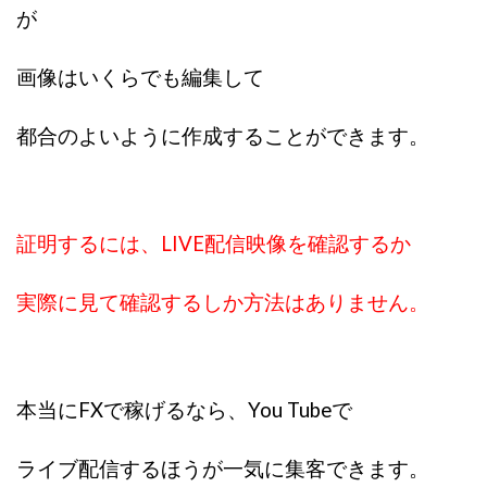
が
スクエア株式会社
スター・プラチナ
スマート副業
スマホのビジネス
スマート資産形成(LDF)
画像はいくらでも編集して
スマキャン(SMACAN)
スマナビ.com
スマホ1台でどこでも副収入
スマホアベンジャー
都合のよいように作成することができます。
スマホタップだけで
スマホでらくらく副収入アプリ
スマホで副収入の決定版
スマホで始める在宅生活
スマホで稼げる?【裏ワザ副業】
スマホのおしごと
証明するには、LIVE配信映像を確認するか
トレーダーKaibe
ナイトグループ 岡崎
わずか1日で5万円以上稼ぐ利用者が続出
ゆきや
実際に見て確認するしか方法はありません。
マネパン KOJI
マネロブ
みきお校長
ミユ
ミラクル(MIRACLE)
ミリオネア5
ミリオネアチャレンジ
ミリオンラボ(million labo)
本当にFXで稼げるなら、You Tubeで
ミリチャレ
みんなのハッピーワーク
ゆるリッチ
マネーキューピット
ライフアップ(LIFE UP)
ライブ配信するほうが一気に集客できます。
ライブアドバイザーカレッジ