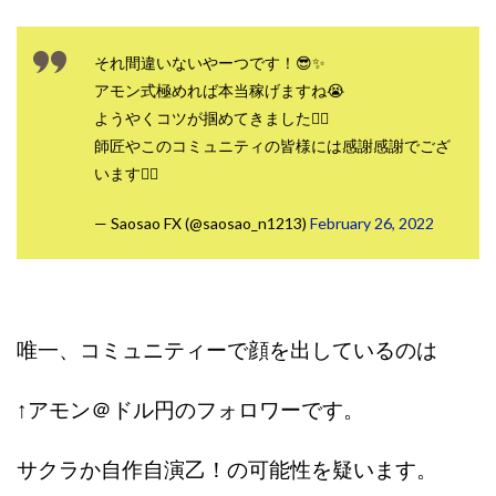
それ間違いないやーつです！😎✨
アモン式極めれば本当稼げますね😭
ようやくコツが掴めてきました🙇‍♀️
師匠やこのコミュニティの皆様には感謝感謝でござ
います🙇‍♀️
— Saosao FX (@saosao_n1213)
February 26, 2022
唯一、コミュニティーで顔を出しているのは
↑アモン＠ドル円のフォロワーです。
サクラか自作自演乙！の可能性を疑います。