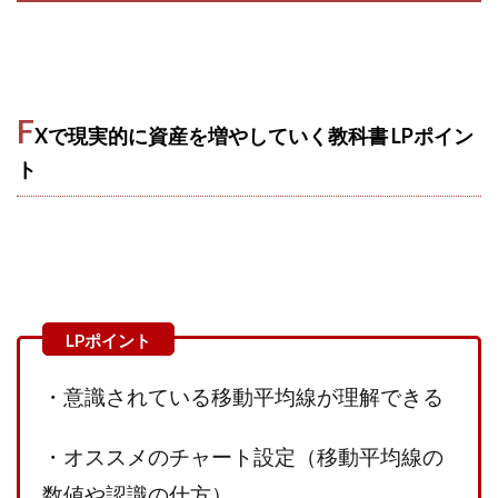
VICTOR(ビクター)
アークAI
VIP LIVE STERAM
WILLIAM CULANDOG JOROLAN
Winners Life(ウィナーズライフ)
WINNING ACADEMY(ウイニングアカデミー)
F
Xで現実的に資産を増やしていく教科書 LPポイン
Workings(ワーキング)
World Trader Co Ltd
ト
Write UP
Yamashita Takuma
YSK
ZEXS運営事務局
アイランドセブン(I-LAND 7)
いいね!するだけ
アクシス合同会社
アダルトアフィリエイトクラブ(AAC)
アップライフ
アドネス株式会社
アフェリエイトは稼げない
アブダビ先生
アプリ
アプリで確認するだけ
アプリ生活
アモン
アラン・ソリマチ
・意識されている移動平均線が理解できる
New Pioneer
MONEY QUEEN(マネークイーン)
コア(CORE)
Delta運営サポート事務局
・オススメのチャート設定（移動平均線の
BUTTER CASH(バターキャッシュ)
BUZプロジェクト
数値や認識の仕方）