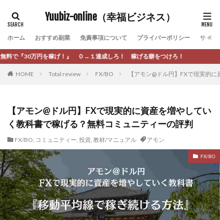
カテゴリー
Yuubiz-online（幸福ビジネス）
ホーム
おすすめ副業
免責事項について
プライバーポリシー
サイト
タグ
！』 ０→１達成しろ！ 稼げる癖をつけろ！
[公式]マネツク
松永千代
本田
杉本 裕介
HOME
Total review
FX/BO
【アモン@ドル円】FXで現実的
村上翔吾
村岡 大樹
村麻巴香
松尾健一郎
松尾豊
松岡峻亮
松崎リオナ
松木慎也
松澤英二
本当にあったうまい話
松野有希
【アモン@ドル円】FXで現実的に資産を増やしてい
く教科書で稼げる？無料コミュニティーの評判
柏木直人
栗原久美子
栗田真一
株式会社 door
株式会社 e-FLAGS
株式会社 FREDERIQS
FX/BO
,
コミュニティー
,
投資
,
教材/マニュアル
アモン
株式会社 安藤企画
株式会社 業
株式会社１(イチ)
FX/BO
株式会社8Bee
本橋へいすけ
木村大輔
株式会社Appacle
日給5万円可能なながら感覚の副収入アプリ
投資
投資家 亜依
攝津智洋
放置ISマネー(放置 is money)