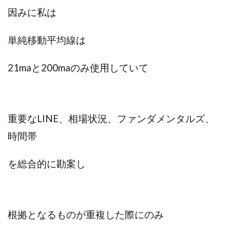
Lisa
Makoto Honda
LEMON(レモン)
因みに私は
manerak
Mari(武島麻里)
MARKET(マーケット)
MASA
Master Piece運営事務局
単純移動平均線は
Masters Bank(マスターズバンク)
MAXIM(マクシム)
21maと200maのみ
使用していて
METHOD30運営事務局
MGB COMPANY(エムジーピーカンパニー)
MIBC
MIDAS(ミダス)
Life Lead運営事務局
Layla
FREELANCE運営事務局
GRAND SLAM(グランドスラム)
重要なLINE、相場状況、ファンダメンタルズ、
FRONTIER(フロンティア)
FX
FX GO tap
時間帯
FX King's TRUST
FX/BO
FXミリオネアタワー
FX鬼の手
GAFAシステム
GATE(ゲート)
を総合的に勘案し
GB株式会社
GOAL-B
GREAT JOY(グレートジョイ)
Kyouji Sayama
happy-style
Hisanori Teduka
HPR株式会社
HYBRID(ハイブリッド)
IHR
根拠となるものが重複した際にのみ
ITS合同会社
JOURNEY（ジャーニー）