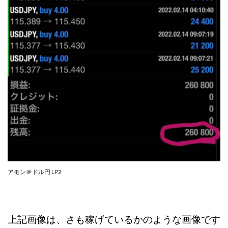
センタービレッジ合同会社
ソウルメイト(SOUL MATE)
ソフト株式会社
タスク詐欺
スマホふくぎょうのおしごと！
チャプロ
ちょこスマ
ちょこっと
ちょこプラ(choco+)
ちょな(蝶名林達也)
どこでもビジネス
トライアル
トラスト株式会社
ドリームクラフターズ
ドリームテック合同会社
ドリームワーク
スマホを使って稼ぐ方法
スマホひとつでらくらく副業
トレンド
スマートジョブnet
サクッとお仕事サービス
サクッと毎日5万円
サポーターズファミリー(supporter's family)
アモン＠ドル円 LP2
サルでも出来る!最新のお金の稼ぎ方
ジーニアスブラックボックス
スーパースマイル(SUPER SMILE)
上記画像は、さも稼げているかのような画像です
スキマ時間で稼ぐ Job Lob
スキマ時間の有効活用