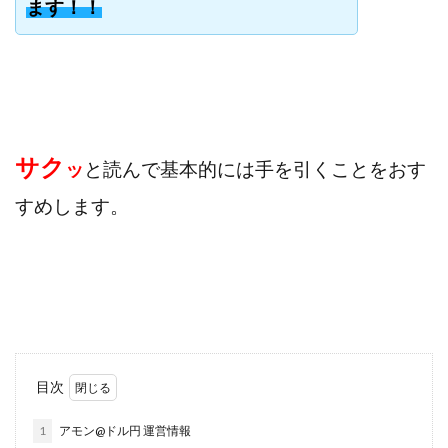
ます！！
寺澤英明
将軍
小川 和人
小林 実
山口英樹
小林よしのり
小林尚美
小林正人
小林雄樹
小森みずき
小泉一浩
少額資金で激安不動産投資
尾崎圭司
山中祐希
山之内リアルエステート株式会社
山口孝志
サク
ッ
と読んで基本的には手を引くことをおす
株式会社STAGE
株式会社STS
合同会社アース
自分の選んだ写真が収益に!!
稲川博紀
すめします。
空いた時間で高齢者でも稼げる
競馬でカンタン副業 運営事務局
竹井佑介
竹原芳美
竹田茉生
米澤 蓮
紀田 奈々未
紫垣英昭
織田慶
臼井穂乃果
秒速のFX スキャルマジック
舟引佑太
荒木剛志
菅原将悟
華山奈緒子
落合琢哉
葉月らな
藏野 雄哉
藤原飛鳥
目次
藤咲優
藤堂 成一
藤堂健一
秘密のテキスト
1
アモン@ドル円 運営情報
秋葉 卓也
藤田 陸
畑岡宏光
田中