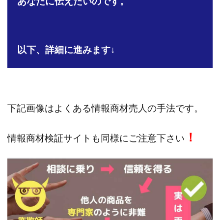
あなたに伝えたいのです。
株式会社jカンパニー
株式会社K&H
株式会社LAMP
手塚 久典
戸井田拓也
株式会社Stella
大川康治
坪井 健
堤 舞尋
塚原健太
以下、詳細に進みます↓
塩田沙代
夏目歩美
多田明弘
大原 哲男
大原哲男
大島眞理子
大島領介
大川智宏
坂本よしたか
大森淳弘
大田賢二
大西良幸
天内 碧海
天才トレーダーヤス
天本隼人
下記画像はよくある情報商材売人の手法です。
天照(アマテラス)プロジェクト
天野 照章
奥野雄二
宇佐美恵那
安藤 仁
坂本桃太郎
坂口健
！
情報商材検証サイトも同様にご注意下さい
安達健太朗
合同会社ミドル
合同会社アドバンス
合同会社ウェルファースト
合同会社クラウドジャパン
合同会社サウザントレフト
合同会社サバイバルグランピング
合同会社シームレス
合同会社センス
合同会社チルダワーク
合同会社ナチュ
合同会社ネクストイノベーション