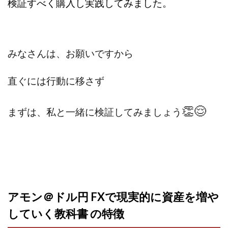
検証すべく購入し実践してみました。
Robert.harry.Ōhno
ROKUYON(ロクヨン)
Rupex Limited
SCM運営事務局
SEVENシステム
SHARE
UBI合同協会サポート
V-System
NEW LIFE!(ニューライフ)
ギガマート株式会社
みなさんは、お願いですから
オプトインアフィリエイト
オプトインアフェリエイト
おまかせAI運用
おむられいか
直ぐには行動に移さず
ガーディアン・トリニティ
カール鈴木
かずくん
👏😌
カマAGEインベストメンバーズ
かんたんスマホ副業
まずは、私と一緒に検証してみましょう
かんたん副業
キャッチtheディルハム
イルカ先生
キャリア(CARRIER)
キャリプロ(キャリアプログラム)
キャリプロ運営事務局
きよとらいふ
グッドナビJOB
クニトミ
グランドマスターピースFX
グローバルプロジェクト
アモン＠ドル円 FXで現実的に資産を増や
クロスリテイリング
クロスリテイリング株式会社
していく教科書 の特徴
コーチング
エンジェル
イマドキの副業