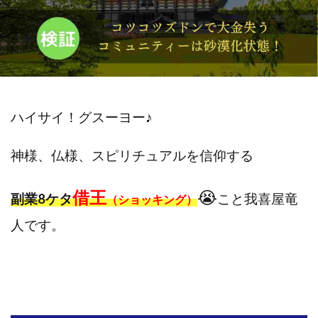
斉藤 敏雄
斎藤 敏雄
新井 孝弘
新井 悠馬
新川卓也
新選組(ガチンコ副業投資)
星野拓馬
望月詩織
暮らしのノマド
最先端スマホワーク
最新AI 5つの錬金術
最短1分で3万円が稼げる即金副業アプリ
最短即日>>高収入
最速PPCアフィリエイト
ハイサイ！グスーヨー
♪
有限会社エステージア
有限会社ユースフルインフォ
神様、仏様、スピリチュアルを信仰する
有限会社現代
有限会社自由人
望月 光
株式会社8EIGHT8
株式会社Asset Cube
戸田 亮太
借王
😭
副業8ケタ
こと我喜屋竜
（ショッキング）
株式会社PRICELESS
株式会社NATURAL NINE
株式会社NEXT LEVEL
株式会社NKcreative
人です。
株式会社note
株式会社OMT
株式会社one
株式会社ORIT
株式会社PACHA(パチャ)
株式会社PLUM
株式会社Precious.Light
株式会社PRINCELESS
株式会社Logical Forex