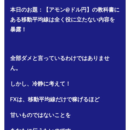
株式会社PROGRESS
株式会社Regene
本日のお題：【アモン@ドル円】の教科書に
株式会社Research
株式会社reward
株式会社ROAD
ある移動平均線は全く役に立たない内容を
株式会社SD TRUST
株式会社SELLTEC
暴露！
株式会社Seven stud
株式会社SixSence
株式会社Smart Life
株式会社soleil
株式会社monokoko
株式会社Link Partners
株式会社Axio
株式会社FlowRace
全部ダメと言っているわけではありませ
株式会社BANKER6
株式会社Be honest
ん。
株式会社Bell tree
株式会社BLOOM
株式会社BLUE
株式会社Continue Marketing LAB
株式会社e-plus
しかし、冷静に考えて！
株式会社FC
株式会社FEEL
株式会社first
FXは、移動平均線だけで稼げるほど
株式会社FrontShine
株式会社Link
株式会社GENERALHAWK
株式会社gleam
甘いものではないことを
株式会社GOLAZO
株式会社greed
株式会社GW
株式会社H・S
株式会社H.S
株式会社ICC