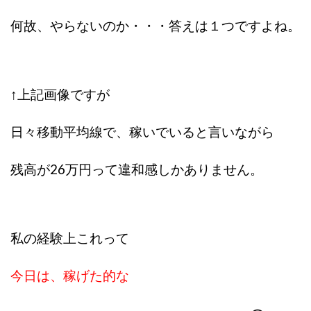
ライフデザイン出版合同会社
らくらくできるスマホ副業
何故、やらないのか・・・答えは１つですよね。
リッチ ギャザリング
リッチ ルーラー
リライアンス(Reliance)
ロミオ・ロドリゲス・ジュニア
ワークスフランチャイジーオフィス
↑上記画像ですが
ワークホップ(Work Hop)
ワールドリユースシステム
マネーの湖
マックス岩井
なし
日々移動平均線で、稼いでいると言いながら
フェールNaviシステム
ニューイヤーパラダイス
ネオナビ
ネオナビ 我有洋哉
残高が26万円って違和感しかありません。
ネオライフPROJECT(プロジェクト)
ネットサーフィンをお金に換える
ネットスター
ハイブリッド・トレード・アカデミア
私の経験上これって
はじめての資産運用
ハピネスサロン
はるかコーチング
フィアナ
フォトチェッカー
今日は、稼げた的な
マスターピース(MASTER PIECE)
フォトレ
フォリオJP(Folio)
ふくぎょうパラダイス