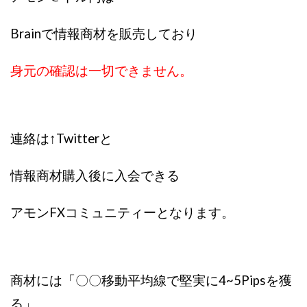
株式会社蝶名林
株式会社評判
桐生秀臣
桜木
Brainで情報商材を販売しており
森 達郎
楠山高広
永森 航汰
楽々収入アップ
楽天ルーム
榎 恭宏
横村 辰徳
身元の確認は一切できません。
正規のお仕事で年収5
武井 康哲
武田勇吾
武田章司
毎日安定して稼ぐ！スマホだけですべて完結
毎月簡単収入アップ
水野賢一
連絡は↑Twitterと
合同会社アップステージ
合同会社VSL
【公式】コロコロ・ナタデココ
TADAO YOSHIHARA
情報商材購入後に入会できる
SIGN(サイン)
SIGNAL(シグナル)
SKETCH(スケッチ)
SLOW(スロウ)
Smash Works
SONIC(ソニック)
アモンFXコミュニティーとなります。
SPARKLE!!(スパークル)
STAR .Company.
STAR.system(スターシステム)
SUPERリベンジャーズ
Technical service Co.
商材には「〇〇移動平均線で堅実に4~5Pipsを獲
SHYEN GRACE LAURENT INTERNET SERVICES INC
る」