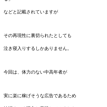
TEDASUKE
The Messiah(ザ・メシア)
THE SAVIOR(ザ・セイバー)
THE SHIP
などと記載されていますが
THE TEAM(ザ チーム)
TIME BANK SYSTEM
TOP WINNER運営事務局
trialwork365(トライアルワーク365)
trillion
その再現性に裏切られたとしても
trillion運営事務局
Ubiquitous solution
SIDE JOB REACH(サイドジョブリーチ)
Shinya
泣き寝入りするしかありません。
United Rich F＆B Limited
pm.T株式会社
NEW PRODUCE(ニュープロデュース)
NEW SHIFT(ニューシフト)
NFT
Ng Man Hin
今回は、体力のない中高年者が
NOBU
NOVA
OliveX
omezu
Owners(次世代型エンジェル投資)
Parrish
PUZZLE
SHIFT(シフト)
QUICK(クイック)
Re:Born(リボーン)
REGAIN(リゲイン)
実に楽に稼げそうな広告であるため
REVERS(リバース)
RISE UP(ライズアップ)