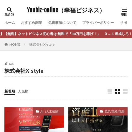
カテゴリー
町田 信義
白川さやか
福林みずき
益井雅
Yuubiz-online（幸福ビジネス）
相川奈津妃
相川浩介
相葉はるか
真中 翔
ホーム
おすすめ副業
免責事項について
プライバーポリシー
サイト
石井泰裕
石塚 憲史
石山 昌志
石川聡彦
タグ
確定申告
神威(KAMUI)
藤沢琴音
西勇輝
【無料】ネットビジネス初心者は 無料で『30万円を稼げ！』 ０→１達成しろ！ 稼
[公式]マネツク
松永千代
本田
杉本 裕介
王 義虎
高橋 秀明
革命毎日3万円!
須藤一寿
HOME
株式会社X-style
村上翔吾
村岡 大樹
村麻巴香
松尾健一郎
風間けいご
馬場和義
駒形 哲治
高坂 隆
松尾豊
松岡峻亮
松崎リオナ
松木慎也
高柳 卓馬
高柳大輔
高橋 伸行
高橋 守美
TAG
松澤英二
本当にあったうまい話
松野有希
高橋優作
長谷川博
高橋優里
高橋悟
株式会社X-style
柏木直人
栗原久美子
栗田真一
株式会社 door
高橋拓真
高橋良彰
高橋菜々美
髙野丈
株式会社 e-FLAGS
株式会社 FREDERIQS
鬼塚尚仁
株式会社 安藤企画
株式会社 業
株式会社１(イチ)
新着順
人気順
魅惑のFXスキャルシステム「即金1億円ボタン」
黒澤真
株式会社8Bee
本橋へいすけ
木村大輔
黒田勉
齊藤大地
阿部 亮平
長谷川マコト
株式会社Appacle
西崎 薫
金 佳史
西村和之
西森康二
AI（人工知能）
競馬/競輪/競艇
日給5万円可能なながら感覚の副収入アプリ
投資
西澤英樹
西田哲朗
話題の最新副業
赤澤天道
投資家 亜依
攝津智洋
放置ISマネー(放置 is money)
近藤かおり
近藤智弘
遠藤 友里子
酒井