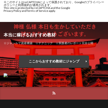
※このサイトはreCAPTCHAによって保護されており、Googleのプライバシー
株式会社PROGRESS
株式会社Regene
ポリシーと利用規約が適用されます。
株式会社ブリッジ
株式会社プルミエールエージェント
This site is protected by reCAPTCHA and the Google
株式会社Research
株式会社reward
株式会社ROAD
Privacy Policy and
Terms of Service apply.
株式会社ライズ
株式会社キャッツ
株式会社SD TRUST
株式会社SELLTEC
株式会社お友達企画
株式会社ラブアンドピース
株式会社Seven stud
株式会社SixSence
株式会社アイリス
株式会社TRIBE
株式会社Smart Life
株式会社soleil
本当に稼げるおすすめ教材
株式会社Ubiquitous Solution
株式会社Uスクウェア
株式会社monokoko
株式会社Link Partners
株式会社Works Agency
株式会社WorksAgency
☆ジャンルで資産構築 ☆テクニック ☆実践者のレポート完全公開
株式会社Axio
株式会社FlowRace
株式会社X-style
株式会社YASAKA
株式会社アート
株式会社BANKER6
株式会社Be honest
株式会社アイコン
株式会社アイラボ
株式会社Bell tree
株式会社BLOOM
株式会社BLUE
ここからおすすめ教材にジャンプ
株式会社アオヤマ
株式会社オリジナル
株式会社Continue Marketing LAB
株式会社e-plus
株式会社アクト
株式会社アシスト
株式会社FC
株式会社FEEL
株式会社first
株式会社アシスト・クローバー
株式会社アスク
株式会社FrontShine
株式会社Link
株式会社アドバンス
株式会社イージー
株式会社GENERALHAWK
株式会社gleam
株式会社インター
株式会社インラージ
株式会社GOLAZO
株式会社greed
株式会社GW
株式会社エキスパート
株式会社オーシャン・ファーム
株式会社H・S
株式会社H.S
株式会社ICC
株式会社オタケン
株式会社ラット