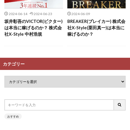
斉藤 敏雄
斎藤 敏雄
新井 孝弘
新井 悠馬
金の虎(マネーの虎)
長澤 祐介
金勝(キムマサル)
新川卓也
新選組(ガチンコ副業投資)
星野拓馬
2024-06-14
2024-06-23
2024-06-09
金子弘給
金子正人
金山莉緒
金本浩
望月詩織
暮らしのノマド
最先端スマホワーク
坂井彰吾のVICTOR(ビクター)
BREAKER(ブレイカー) 株式会
鈴木 孝二
鈴木 翔
鈴木優次郎
鈴木克佳
は本当に稼げるのか？ 株式会
社X-Style(栗田真一)は本当に
最新AI 5つの錬金術
鈴木翔
鈴村有基
生成AIの学校「飛翔」
社X-Style 中村浩規
稼げるのか？
最短1分で3万円が稼げる即金副業アプリ
犬神空
株式会社TOKYO STYLE
株式会社ドライブ
最短即日>>高収入
最速PPCアフィリエイト
株式会社グロース
株式会社ゲート
有限会社エステージア
有限会社ユースフルインフォ
株式会社ゴールドレバテック
株式会社サンアイ
カテゴリー
有限会社現代
有限会社自由人
望月 光
株式会社ジョイン
株式会社スパイラル
株式会社8EIGHT8
株式会社Asset Cube
戸田 亮太
株式会社スマイル
株式会社セカンド
株式会社PRICELESS
株式会社NATURAL NINE
株式会社タイプ
株式会社チャプター2
株式会社NEXT LEVEL
株式会社NKcreative
株式会社ナチュラルナイン
株式会社カーロット
株式会社note
株式会社OMT
株式会社one
株式会社ナレッジ
株式会社ニュース
株式会社ORIT
株式会社PACHA(パチャ)
株式会社ネクスト
株式会社ネクト
株式会社PLUM
株式会社Precious.Light
おすすめ
株式会社パワープロモート
株式会社ファナウス
株式会社PRINCELESS
株式会社Logical Forex
株式会社フィールド
株式会社プラスビジョン